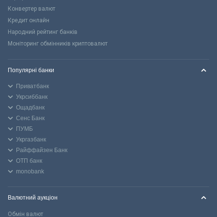
Конвертер валют
Кредит онлайн
Народний рейтинг банків
Моніторинг обмінників криптовалют
Популярні банки
Приватбанк
Укрсиббанк
Ощадбанк
Сенс Банк
ПУМБ
Укргазбанк
Райффайзен Банк
ОТП банк
monobank
Валютний аукціон
Обмін валют