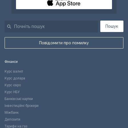
Пошук
Повідомити про помилку
Фінанси
Курс валют
Курс долара
Курс євро
Курс НБУ
Банківські картки
Інвестиційні брокери
Міжбанк
Депозити
Тарифи на газ