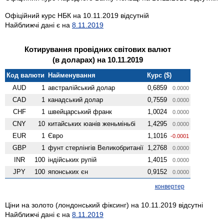
Офіційний курс НБК на 10.11.2019 відсутній
Найближчі дані є на
8.11.2019
Котирування провідних світових валют
(в доларах) на 10.11.2019
Код валюти
Найменування
Курс ($)
AUD
1
австралійський долар
0,6859
0.0000
CAD
1
канадський долар
0,7559
0.0000
CHF
1
швейцарський франк
1,0024
0.0000
CNY
10
китайських юанів женьмiньбi
1,4295
0.0000
EUR
1
Євро
1,1016
-0.0001
GBP
1
фунт стерлінгів Велико­британії
1,2768
0.0000
INR
100
індійських рупій
1,4015
0.0000
JPY
100
японських єн
0,9152
0.0000
конвертер
Ціни на золото (лондонський фіксинг) на 10.11.2019 відсутні
Найближчі дані є на
8.11.2019