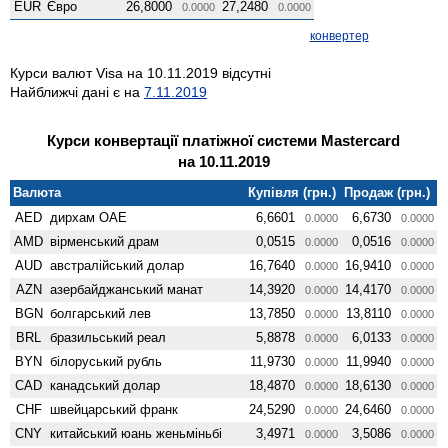
EUR
Євро
26,8000
27,2480
0.0000
0.0000
конвертер
Курси валют Visa на 10.11.2019 відсутні
Найближчі дані є на
7.11.2019
Курси конвертації платіжної системи Mastercard
на 10.11.2019
Валюта
Купівля (грн.)
Продаж (грн.)
AED
дирхам ОАЕ
6,6601
6,6730
0.0000
0.0000
AMD
вiрменський драм
0,0515
0,0516
0.0000
0.0000
AUD
австралійський долар
16,7640
16,9410
0.0000
0.0000
AZN
азербайджанський манат
14,3920
14,4170
0.0000
0.0000
BGN
болгарський лев
13,7850
13,8110
0.0000
0.0000
BRL
бразильський реал
5,8878
6,0133
0.0000
0.0000
BYN
білоруський рубль
11,9730
11,9940
0.0000
0.0000
CAD
канадський долар
18,4870
18,6130
0.0000
0.0000
CHF
швейцарський франк
24,5290
24,6460
0.0000
0.0000
CNY
китайський юань женьмiньбi
3,4971
3,5086
0.0000
0.0000