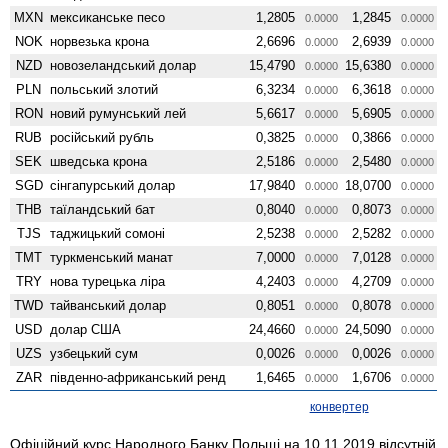
MXN
мексиканське песо
1,2805
1,2845
0.0000
0.0000
NOK
норвезька крона
2,6696
2,6939
0.0000
0.0000
NZD
ново­зеландський долар
15,4790
15,6380
0.0000
0.0000
PLN
польський злотий
6,3234
6,3618
0.0000
0.0000
RON
новий румунський лей
5,6617
5,6905
0.0000
0.0000
RUB
російський рубль
0,3825
0,3866
0.0000
0.0000
SEK
шведська крона
2,5186
2,5480
0.0000
0.0000
SGD
сінгапурський долар
17,9840
18,0700
0.0000
0.0000
THB
таїландський бат
0,8040
0,8073
0.0000
0.0000
TJS
таджицький сомоні
2,5238
2,5282
0.0000
0.0000
TMT
туркменський манат
7,0000
7,0128
0.0000
0.0000
TRY
нова турецька ліра
4,2403
4,2709
0.0000
0.0000
TWD
тайванський долар
0,8051
0,8078
0.0000
0.0000
USD
долар США
24,4660
24,5090
0.0000
0.0000
UZS
узбецький сум
0,0026
0,0026
0.0000
0.0000
ZAR
південно-африканський ренд
1,6465
1,6706
0.0000
0.0000
конвертер
Офіційний курс Народного Банку Польщі на 10.11.2019 відсутній