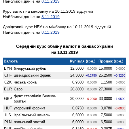
Найближчі дані є на
8.11.2019
Курс валют на міжбанку на 10.11.2019 відсутній
Найближчі дані є на
8.11.2019
Довідковий курс НБУ на міжбанку на 10.11.2019 відсутній
Найближчі дані є на
8.11.2019
Середній курс обміну валют в банках України
на 10.11.2019
Валюта
Купівля (грн.)
Продаж (грн.)
BYN
білоруський рубль
12,5000
15,0000
0.0000
0.0000
CHF
швейцарський франк
24,3000
25,2500
+0.2750
+0.3250
CZK
чеська крона
0,9500
1,1500
0.0000
0.0000
EUR
Євро
26,8000
27,3000
0.0000
0.0000
фунт стерлінгів Велико­
GBP
30,0000
33,0000
-0.2000
+1.0500
британії
HUF
угорський форинт
0,0750
0,0780
0.0000
-0.0085
ILS
ізраїльський шекель
6,5000
7,5000
0.0000
0.0000
PLN
польський злотий
6,0000
6,5000
0.0000
0.0000
RUB
російський рубль
0,3450
0,3975
-0.0050
+0.0065