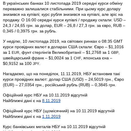
В українських банках 10 листопада 2019 середні курси обміну
переважно залишалися стабільними. При цьому курс долару
знизився на купівлі; курс рубля знизився на купівлі, але зріс на
продажу. О 16:00 середні курси купівлі / продажу склали: USD –
24,3 / 24,65 грн. за долар, EUR – 26,8 / 27,3 грн. за євро, RUB –
0,345 / 0,3975 грн. за рубль.
У неділю, 10 листопада 2019, на світових ринках о 08:35 GMT
курси провідних валют в доларах США склали: Євро – $1,1016
за 1
, фунт стерлінгів Велико­британії – $1,2768 за 1
,
EUR
GBP
швейцарський франк – $1,0024 за 1
, японська єна –
CHF
$0,9152 за 100
.
JPY
Нагадаємо, що на понеділок, 11.11.2019, НБУ встановив такі
курси провідних валют: долар США (USD) – 24,5019 грн., Євро
(EUR) – 27,0354 грн., російський рубль (RUB) – 0,3845 грн.
Офіційний курс НБУ на 10.11.2019 відсутній
Найближчі дані є на
8.11.2019
Офіційний курс НБУ (щомісячний) на 10.11.2019 відсутній
Найближчі дані є на
1.11.2019
Курс банківських металів НБУ на 10.11.2019 відсутній