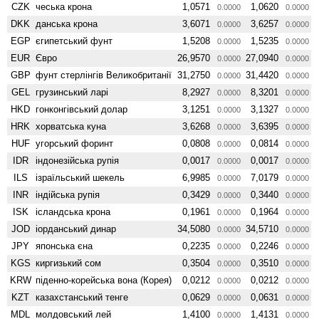
CZK
чеська крона
1,0571
1,0620
0.0000
0.0000
DKK
данська крона
3,6071
3,6257
0.0000
0.0000
EGP
єгипетський фунт
1,5208
1,5235
0.0000
0.0000
EUR
Євро
26,9570
27,0940
0.0000
0.0000
GBP
фунт стерлінгів Велико­британії
31,2750
31,4420
0.0000
0.0000
GEL
грузинський ларі
8,2927
8,3201
0.0000
0.0000
HKD
гонконгівський долар
3,1251
3,1327
0.0000
0.0000
HRK
хорватська куна
3,6268
3,6395
0.0000
0.0000
HUF
угорський форинт
0,0808
0,0814
0.0000
0.0000
IDR
індонезійська рупія
0,0017
0,0017
0.0000
0.0000
ILS
ізраїльський шекель
6,9985
7,0179
0.0000
0.0000
INR
індійська рупія
0,3429
0,3440
0.0000
0.0000
ISK
ісландська крона
0,1961
0,1964
0.0000
0.0000
JOD
іорданський динар
34,5080
34,5710
0.0000
0.0000
JPY
японська єна
0,2235
0,2246
0.0000
0.0000
KGS
киргизький сом
0,3504
0,3510
0.0000
0.0000
KRW
піденно-корейська вона (Корея)
0,0212
0,0212
0.0000
0.0000
KZT
казахстанський тенге
0,0629
0,0631
0.0000
0.0000
MDL
молдовський лей
1,4100
1,4131
0.0000
0.0000