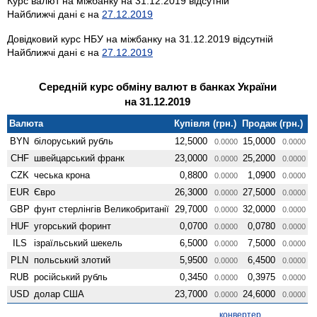
Курс валют на міжбанку на 31.12.2019 відсутній
Найближчі дані є на
27.12.2019
Довідковий курс НБУ на міжбанку на 31.12.2019 відсутній
Найближчі дані є на
27.12.2019
Середній курс обміну валют в банках України
на 31.12.2019
Валюта
Купівля (грн.)
Продаж (грн.)
BYN
білоруський рубль
12,5000
15,0000
0.0000
0.0000
CHF
швейцарський франк
23,0000
25,2000
0.0000
0.0000
CZK
чеська крона
0,8800
1,0900
0.0000
0.0000
EUR
Євро
26,3000
27,5000
0.0000
0.0000
GBP
фунт стерлінгів Велико­британії
29,7000
32,0000
0.0000
0.0000
HUF
угорський форинт
0,0700
0,0780
0.0000
0.0000
ILS
ізраїльський шекель
6,5000
7,5000
0.0000
0.0000
PLN
польський злотий
5,9500
6,4500
0.0000
0.0000
RUB
російський рубль
0,3450
0,3975
0.0000
0.0000
USD
долар США
23,7000
24,6000
0.0000
0.0000
конвертер