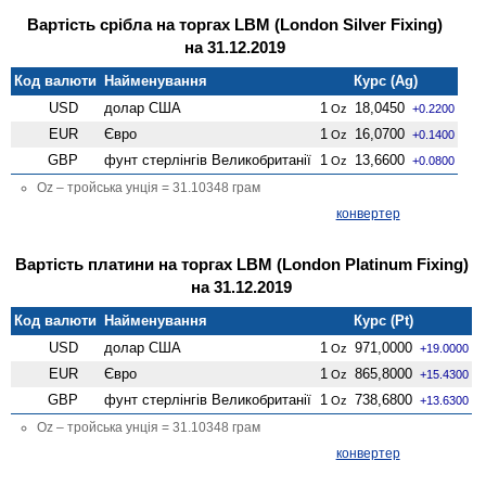
Вартість срібла на торгах LBM (London Silver Fixing)
на 31.12.2019
Код валюти
Найменування
Курс (Ag)
USD
долар США
1
18,0450
Oz
+0.2200
EUR
Євро
1
16,0700
Oz
+0.1400
GBP
фунт стерлінгів Велико­британії
1
13,6600
Oz
+0.0800
Oz – тройська унція = 31.10348 грам
конвертер
Вартість платини на торгах LBM (London Platinum Fixing)
на 31.12.2019
Код валюти
Найменування
Курс (Pt)
USD
долар США
1
971,0000
Oz
+19.0000
EUR
Євро
1
865,8000
Oz
+15.4300
GBP
фунт стерлінгів Велико­британії
1
738,6800
Oz
+13.6300
Oz – тройська унція = 31.10348 грам
конвертер