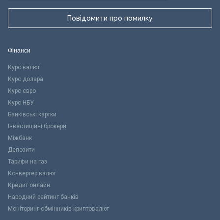
Повідомити про помилку
Фінанси
Курс валют
Курс долара
Курс євро
Курс НБУ
Банківські картки
Інвестиційні брокери
Міжбанк
Депозити
Тарифи на газ
Конвертер валют
Кредит онлайн
Народний рейтинг банків
Моніторинг обмінників криптовалют