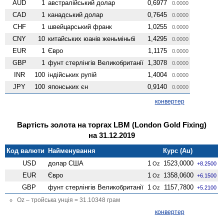
AUD
1
австралійський долар
0,6977
0.0000
CAD
1
канадський долар
0,7645
0.0000
CHF
1
швейцарський франк
1,0255
0.0000
CNY
10
китайських юанів женьмiньбi
1,4295
0.0000
EUR
1
Євро
1,1175
0.0000
GBP
1
фунт стерлінгів Велико­британії
1,3078
0.0000
INR
100
індійських рупій
1,4004
0.0000
JPY
100
японських єн
0,9140
0.0000
конвертер
Вартість золота на торгах LBM (London Gold Fixing)
на 31.12.2019
Код валюти
Найменування
Курс (Au)
USD
долар США
1
1523,0000
Oz
+8.2500
EUR
Євро
1
1358,0600
Oz
+6.1500
GBP
фунт стерлінгів Велико­британії
1
1157,7800
Oz
+5.2100
Oz – тройська унція = 31.10348 грам
конвертер