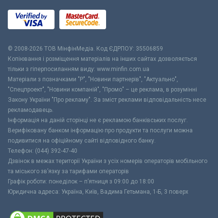
© 2008-2026 ТОВ МiнфiнМедiа. Код ЄДРПОУ: 35506859
Копіювання і розміщення матеріалів на інших сайтах дозволяється
тільки з гіперпосиланням виду: www.minfin.com.ua
Матеріали з позначками "Р", "Новини партнерів", "Актуально",
"Спецпроект", "Новини компаній", "Промо" – це реклама, в розумінні
Закону України "Про рекламу". За зміст реклами відповідальність несе
рекламодавець.
Інформація на даній сторінці не є рекламою банківських послуг.
Верифіковану банком інформацію про продукти та послуги можна
подивитися на офіційному сайті відповідного банку.
Телефон: (044) 392-47-40
Дзвінок в межах території України з усіх номерів операторів мобільного
та міського зв’язку за тарифами операторів
Графік роботи: понеділок – п’ятниця з 09:00 до 18:00
Юридична адреса: Україна, Київ, Вадима Гетьмана, 1-Б, 3 поверх