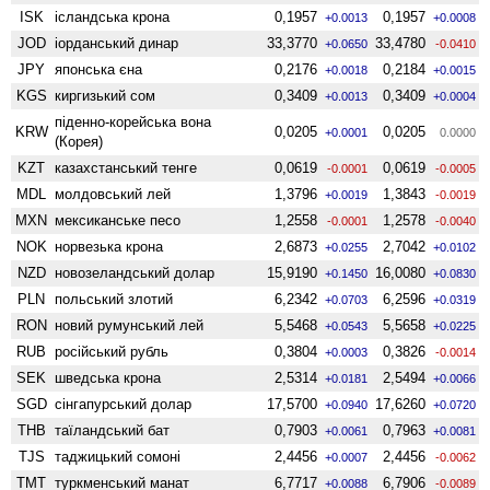
ISK
ісландська крона
0,1957
0,1957
+0.0013
+0.0008
JOD
іорданський динар
33,3770
33,4780
+0.0650
-0.0410
JPY
японська єна
0,2176
0,2184
+0.0018
+0.0015
KGS
киргизький сом
0,3409
0,3409
+0.0013
+0.0004
піденно-корейська вона
KRW
0,0205
0,0205
+0.0001
0.0000
(Корея)
KZT
казахстанський тенге
0,0619
0,0619
-0.0001
-0.0005
MDL
молдовський лей
1,3796
1,3843
+0.0019
-0.0019
MXN
мексиканське песо
1,2558
1,2578
-0.0001
-0.0040
NOK
норвезька крона
2,6873
2,7042
+0.0255
+0.0102
NZD
ново­зеландський долар
15,9190
16,0080
+0.1450
+0.0830
PLN
польський злотий
6,2342
6,2596
+0.0703
+0.0319
RON
новий румунський лей
5,5468
5,5658
+0.0543
+0.0225
RUB
російський рубль
0,3804
0,3826
+0.0003
-0.0014
SEK
шведська крона
2,5314
2,5494
+0.0181
+0.0066
SGD
сінгапурський долар
17,5700
17,6260
+0.0940
+0.0720
THB
таїландський бат
0,7903
0,7963
+0.0061
+0.0081
TJS
таджицький сомоні
2,4456
2,4456
+0.0007
-0.0062
TMT
туркменський манат
6,7717
6,7906
+0.0088
-0.0089