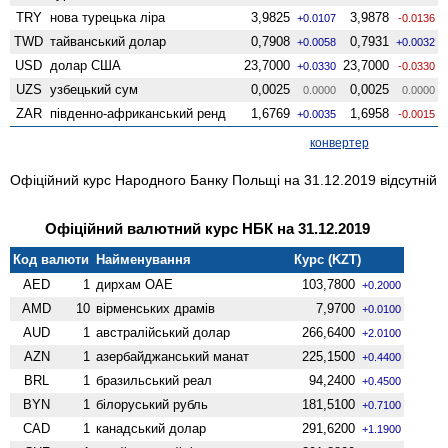
TRY
нова турецька ліра
3,9825
3,9878
+0.0107
-0.0136
TWD
тайванський долар
0,7908
0,7931
+0.0058
+0.0032
USD
долар США
23,7000
23,7000
+0.0330
-0.0330
UZS
узбецький сум
0,0025
0,0025
0.0000
0.0000
ZAR
південно-африканський ренд
1,6769
1,6958
+0.0035
-0.0015
конвертер
Офіційний курс Народного Банку Польщі на 31.12.2019 відсутній
Офіційний валютний курс НБК на 31.12.2019
Код валюти
Найменування
Курс (KZT)
AED
1
дирхам ОАЕ
103,7800
+0.2000
AMD
10
вiрменських драмів
7,9700
+0.0100
AUD
1
австралійський долар
266,6400
+2.0100
AZN
1
азербайджанський манат
225,1500
+0.4400
BRL
1
бразильський реал
94,2400
+0.4500
BYN
1
білоруський рубль
181,5100
+0.7100
CAD
1
канадський долар
291,6200
+1.1900