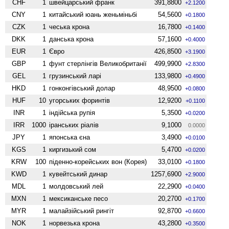
CHF
1
швейцарський франк
391,8800
+2.1200
CNY
1
китайський юань женьмiньбi
54,5600
+0.1800
CZK
1
чеська крона
16,7800
+0.1400
DKK
1
данська крона
57,1600
+0.4000
EUR
1
Євро
426,8500
+3.1900
GBP
1
фунт стерлінгів Велико­британії
499,9900
+2.8300
GEL
1
грузинський ларі
133,9800
+0.4900
HKD
1
гонконгівський долар
48,9500
+0.0800
HUF
10
угорських форинтів
12,9200
+0.1100
INR
1
індійська рупія
5,3500
+0.0200
IRR
1000
іранських ріалів
9,1000
0.0000
JPY
1
японська єна
3,4900
+0.0100
KGS
1
киргизький сом
5,4700
+0.0200
KRW
100
піденно-корейських вон (Корея)
33,0100
+0.1800
KWD
1
кувейтський динар
1257,6900
+2.9000
MDL
1
молдовський лей
22,2900
+0.0400
MXN
1
мексиканське песо
20,2700
+0.1700
MYR
1
малайзійський рингіт
92,8700
+0.6600
NOK
1
норвезька крона
43,2800
+0.3500