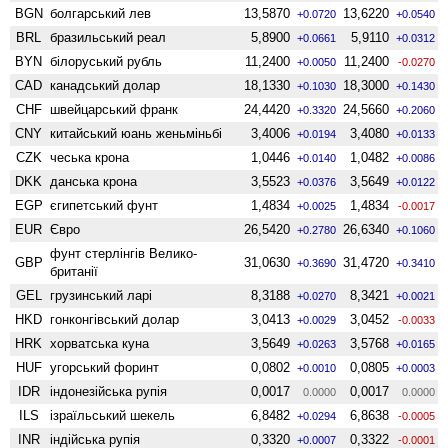
BGN
болгарський лев
13,5870
13,6220
+0.0720
+0.0540
BRL
бразильський реал
5,8900
5,9110
+0.0661
+0.0312
BYN
білоруський рубль
11,2400
11,2400
+0.0050
-0.0270
CAD
канадський долар
18,1330
18,3000
+0.1030
+0.1430
CHF
швейцарський франк
24,4420
24,5660
+0.3320
+0.2060
CNY
китайський юань женьмiньбi
3,4006
3,4080
+0.0194
+0.0133
CZK
чеська крона
1,0446
1,0482
+0.0140
+0.0086
DKK
данська крона
3,5523
3,5649
+0.0376
+0.0122
EGP
єгипетський фунт
1,4834
1,4834
+0.0025
-0.0017
EUR
Євро
26,5420
26,6340
+0.2780
+0.1060
фунт стерлінгів Велико­
GBP
31,0630
31,4720
+0.3690
+0.3410
британії
GEL
грузинський ларі
8,3188
8,3421
+0.0270
+0.0021
HKD
гонконгівський долар
3,0413
3,0452
+0.0029
-0.0033
HRK
хорватська куна
3,5649
3,5768
+0.0263
+0.0165
HUF
угорський форинт
0,0802
0,0805
+0.0010
+0.0003
IDR
індонезійська рупія
0,0017
0,0017
0.0000
0.0000
ILS
ізраїльський шекель
6,8482
6,8638
+0.0294
-0.0005
INR
індійська рупія
0,3320
0,3322
+0.0007
-0.0001