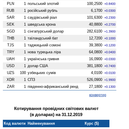
PLN
1
польський злотий
100,2500
+0.8400
RUB
1
російський рубль
6,1700
+0.0300
SAR
1
саудівський ріал
101,6300
+0.2300
SEK
1
шведська крона
40,8800
+0.2700
SGD
1
сінгапурський долар
282,6100
+1.3900
THB
1
таїландський бат
12,7200
+0.1000
TJS
1
таджицький сомоні
39,3800
+0.1200
TRY
1
нова турецька ліра
64,0800
+0.0400
UAH
1
українська гривня
16,0900
+0.0300
USD
1
долар США
381,1800
+0.7400
UZS
100
узбецьких сумів
4,0100
+0.0100
XDR
1
СПЗ
526,0900
+1.9900
ZAR
1
південно-африканський ренд
27,1800
+0.1300
конвертер
Котирування провідних світових валют
(в доларах) на 31.12.2019
Код валюти
Найменування
Курс ($)