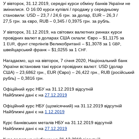
У вівторок, 31.12.2019, середні курси обміну банків України не
змінилися. О 16:00 курси купівлі / продажу у середньому
становили: USD – 23,7 / 24,6 грн. за долар, EUR – 26,3 /
27,5 грн. за євро, RUB – 0,345 / 0,3975 грн. за рубль.
У вівторок, 31.12.2019, на світових валютних ринках курси
провідних валют в доларах США склали: Євро – $1,1175 за
1
, фунт стерлінгів Велико­британії – $1,3078 за 1
,
EUR
GBP
швейцарський франк – $1,0255 за 1
.
CHF
Нагадаємо, що на вівторок, 7 січня 2020, Національний банк
України встановив такі курси провідних валют: USD (долар
США) – 23,6862 грн., EUR (Євро) – 26,422 грн., RUB (російський
рубль) – 0,3816 грн.
Офіційний курс НБУ на 31.12.2019 відсутній
Найближчі дані є на
27.12.2019
Офіційний курс НБУ (щомісячний) на 31.12.2019 відсутній
Найближчі дані є на
1.12.2019
Курс банківських металів НБУ на 31.12.2019 відсутній
Найближчі дані є на
27.12.2019