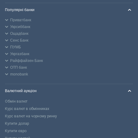
Популярні банки
Приватбанк
Укрсиббанк
Ощадбанк
Сенс Банк
ПУМБ
Укргазбанк
Райффайзен Банк
ОТП банк
monobank
Валютний аукціон
Обмін валют
Курс валют в обмінниках
Курс валют на чорному ринку
Купити долар
Купити євро