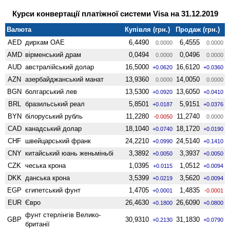
Курси конвертації платіжної системи Visa на 31.12.2019
Валюта
Купівля (грн.)
Продаж (грн.)
AED
дирхам ОАЕ
6,4490
6,4555
0.0000
0.0000
AMD
вiрменський драм
0,0494
0,0496
0.0000
0.0000
AUD
австралійський долар
16,5000
16,6120
+0.0620
+0.0360
AZN
азербайджанський манат
13,9360
14,0050
0.0000
0.0000
BGN
болгарський лев
13,5300
13,6050
+0.0920
+0.0410
BRL
бразильський реал
5,8501
5,9151
+0.0187
+0.0376
BYN
білоруський рубль
11,2280
11,2740
-0.0050
0.0000
CAD
канадський долар
18,1040
18,1720
+0.0740
+0.0190
CHF
швейцарський франк
24,2210
24,5140
+0.0990
+0.1410
CNY
китайський юань женьмiньбi
3,3892
3,3937
+0.0050
+0.0050
CZK
чеська крона
1,0395
1,0512
+0.0115
+0.0094
DKK
данська крона
3,5399
3,5620
+0.0219
+0.0094
EGP
єгипетський фунт
1,4705
1,4835
+0.0001
-0.0001
EUR
Євро
26,4630
26,6090
+0.1800
+0.0800
фунт стерлінгів Велико­
GBP
30,9310
31,1830
+0.2130
+0.0790
британії