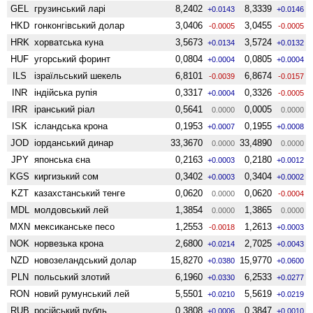
GEL
грузинський ларі
8,2402
8,3339
+0.0143
+0.0146
HKD
гонконгівський долар
3,0406
3,0455
-0.0005
-0.0005
HRK
хорватська куна
3,5673
3,5724
+0.0134
+0.0132
HUF
угорський форинт
0,0804
0,0805
+0.0004
+0.0004
ILS
ізраїльський шекель
6,8101
6,8674
-0.0039
-0.0157
INR
індійська рупія
0,3317
0,3326
+0.0004
-0.0005
IRR
іранський ріал
0,5641
0,0005
0.0000
0.0000
ISK
ісландська крона
0,1953
0,1955
+0.0007
+0.0008
JOD
іорданський динар
33,3670
33,4890
0.0000
0.0000
JPY
японська єна
0,2163
0,2180
+0.0003
+0.0012
KGS
киргизький сом
0,3402
0,3404
+0.0003
+0.0002
KZT
казахстанський тенге
0,0620
0,0620
0.0000
-0.0004
MDL
молдовський лей
1,3854
1,3865
0.0000
0.0000
MXN
мексиканське песо
1,2553
1,2613
-0.0018
+0.0003
NOK
норвезька крона
2,6800
2,7025
+0.0214
+0.0043
NZD
ново­зеландський долар
15,8270
15,9770
+0.0380
+0.0600
PLN
польський злотий
6,1960
6,2533
+0.0330
+0.0277
RON
новий румунський лей
5,5501
5,5619
+0.0210
+0.0219
RUB
російський рубль
0,3808
0,3847
+0.0006
+0.0010