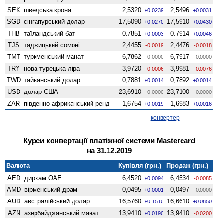
SEK
шведська крона
2,5320
2,5496
+0.0239
+0.0031
SGD
сінгапурський долар
17,5090
17,5910
+0.0270
+0.0430
THB
таїландський бат
0,7851
0,7914
+0.0003
+0.0046
TJS
таджицький сомоні
2,4455
2,4476
-0.0019
-0.0018
TMT
туркменський манат
6,7862
6,7917
0.0000
0.0000
TRY
нова турецька ліра
3,9720
3,9981
-0.0006
-0.0076
TWD
тайванський долар
0,7881
0,7892
+0.0014
+0.0014
USD
долар США
23,6910
23,7100
0.0000
0.0000
ZAR
південно-африканський ренд
1,6754
1,6983
+0.0019
+0.0016
конвертер
Курси конвертації платіжної системи Mastercard
на 31.12.2019
Валюта
Купівля (грн.)
Продаж (грн.)
AED
дирхам ОАЕ
6,4520
6,4534
+0.0094
-0.0085
AMD
вiрменський драм
0,0495
0,0497
+0.0001
0.0000
AUD
австралійський долар
16,5760
16,6610
+0.1510
+0.0850
AZN
азербайджанський манат
13,9410
13,9410
+0.0190
-0.0200