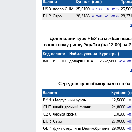
Валюта
Купівля (грн.)
Прода
USD
долар США
25,5100
25,56
+0.1300
+0.512 %
EUR
Євро
28,3186
28,37
+0.2915
+1.040 %
к
Довідковий курс НБУ на міжбанківсь
валютному ринку України (на 12:00) на 2.
Код валюти
Найменування
Курс (грн.)
840
USD
100
доларів США
2552,5800
+19.000
к
Середній курс обміну валют в бан
Валюта
Купівля (гр
BYN
білоруський рубль
12,5000
0.
CHF
швейцарський франк
24,8000
+0
CZK
чеська крона
1,0200
+0
EUR
Євро
27,9000
+0
GBP
фунт стерлінгів Велико­британії
29,9000
+0