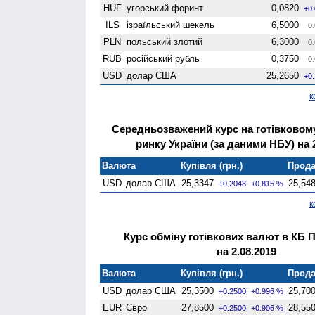
HUF
угорський форинт
0,0820
+0
ILS
ізраїльський шекель
6,5000
0.
PLN
польський злотий
6,3000
0.
RUB
російський рубль
0,3750
0.
USD
долар США
25,2650
+0
к
Середньозважений курс на готівково
ринку України (за даними НБУ) на 2
Валюта
Купівля (грн.)
Прода
USD
долар США
25,3347
25,54
+0.2048
+0.815 %
к
Курс обміну готівкових валют в КБ 
на 2.08.2019
Валюта
Купівля (грн.)
Прода
USD
долар США
25,3500
25,70
+0.2500
+0.996 %
EUR
Євро
27,8500
28,55
+0.2500
+0.906 %