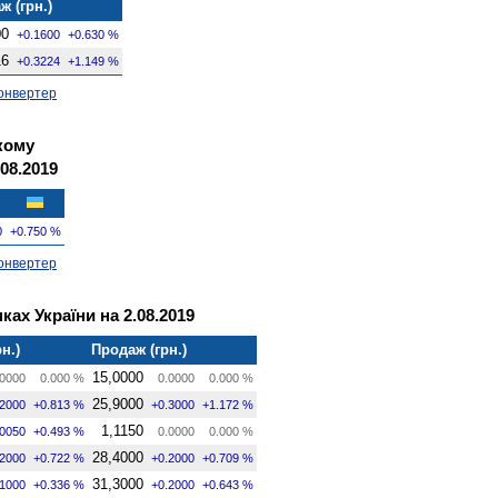
ж (грн.)
00
+0.1600
+0.630 %
16
+0.3224
+1.149 %
онвертер
кому
08.2019
0
+0.750 %
онвертер
ках України на 2.08.2019
н.)
Продаж (грн.)
15,0000
0000
0.000 %
0.0000
0.000 %
25,9000
.2000
+0.813 %
+0.3000
+1.172 %
1,1150
.0050
+0.493 %
0.0000
0.000 %
28,4000
.2000
+0.722 %
+0.2000
+0.709 %
31,3000
.1000
+0.336 %
+0.2000
+0.643 %