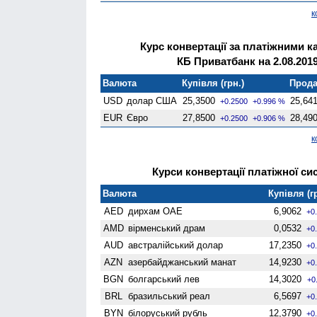
к
Курс конвертації за платіжними к
КБ Приватбанк на 2.08.201
Валюта
Купівля (грн.)
Прода
USD
долар США
25,3500
25,64
+0.2500
+0.996 %
EUR
Євро
27,8500
28,49
+0.2500
+0.906 %
к
Курси конвертації платіжної сис
Валюта
Купівля (г
AED
дирхам ОАЕ
6,9062
+0
AMD
вiрменський драм
0,0532
+0
AUD
австралійський долар
17,2350
+0
AZN
азербайджанський манат
14,9230
+0
BGN
болгарський лев
14,3020
+0
BRL
бразильський реал
6,5697
+0
BYN
білоруський рубль
12,3790
+0