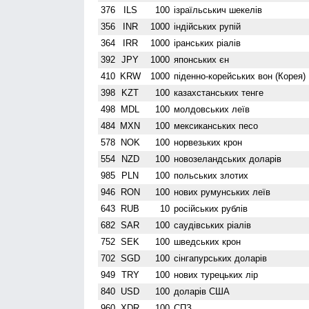
376
ILS
100
ізраїльськич шекелів
356
INR
1000
індійських рупій
364
IRR
1000
іранських ріалів
392
JPY
1000
японських єн
410
KRW
1000
піденно-корейських вон (Корея)
398
KZT
100
казахстанських тенге
498
MDL
100
молдовських леїв
484
MXN
100
мексиканських песо
578
NOK
100
норвезьких крон
554
NZD
100
ново­зеландських доларів
985
PLN
100
польських злотих
946
RON
100
нових румунських леїв
643
RUB
10
російських рублів
682
SAR
100
саудівських ріалів
752
SEK
100
шведських крон
702
SGD
100
сінгапурських доларів
949
TRY
100
нових турецьких лір
840
USD
100
доларів США
960
XDR
100
СПЗ