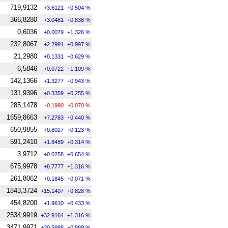
719,9132
+3.6121
+0.504 %
366,8280
+3.0481
+0.838 %
0,6036
+0.0079
+1.326 %
232,8067
+2.2991
+0.997 %
21,2980
+0.1331
+0.629 %
6,5846
+0.0722
+1.109 %
142,1366
+1.3277
+0.943 %
131,9396
+0.3359
+0.255 %
285,1478
-0.1990
-0.070 %
1659,8663
+7.2783
+0.440 %
650,9855
+0.8027
+0.123 %
591,2410
+1.8489
+0.314 %
3,9712
+0.0258
+0.654 %
675,9978
+8.7777
+1.316 %
261,8062
+0.1845
+0.071 %
1843,3724
+15.1407
+0.828 %
454,8200
+1.9610
+0.433 %
2534,9919
+32.9164
+1.316 %
3471,9971
+30.5988
+0.889 %