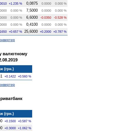
0,0875
.0010
+1.235 %
0.0000
0.000 %
7,5000
0000
0.000 %
0.0000
0.000 %
6,6000
0000
0.000 %
-0.0350
-0.528 %
0,4100
0000
0.000 %
0.0000
0.000 %
25,6000
.1650
+0.657 %
+0.2000
+0.787 %
онвертер
му валютному
.08.2019
ж (грн.)
81
+0.1422
+0.560 %
онвертер
Приватбанк
ж (грн.)
00
+0.1500
+0.587 %
00
+0.3000
+1.062 %