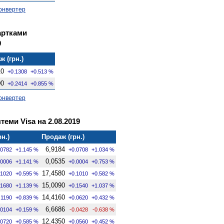
онвертер
артками
9
ж (грн.)
10
+0.1308
+0.513 %
00
+0.2414
+0.855 %
онвертер
теми Visa на 2.08.2019
рн.)
Продаж (грн.)
6,9184
.0782
+1.145 %
+0.0708
+1.034 %
0,0535
.0006
+1.141 %
+0.0004
+0.753 %
17,4580
.1020
+0.595 %
+0.1010
+0.582 %
15,0090
.1680
+1.139 %
+0.1540
+1.037 %
14,4160
.1190
+0.839 %
+0.0620
+0.432 %
6,6686
.0104
+0.159 %
-0.0428
-0.638 %
12,4350
.0720
+0.585 %
+0.0560
+0.452 %