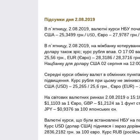
Підсумки дня 2.08.2019
В п`ятницу, 2.08.2019, валютні курси НБУ поч
США – 25,3499 грн./
, Євро – 27,9787 грн./
USD
В п`ятницу, 2.08.2019, на міжбанку котируван
долару також зріс; курс рубля впав. О 17:00 
25,56 грн., EUR (Євро) – 28,3186 / 28,3716 грн
Нацбанку для долару США 02 серпня на 12:00 
Середні курси обміну валют в обмінних пункта
підвищення. Курс рубля при цьому не змінився
США (USD) – 25,265 / 25,6 грн., Євро (EUR) – 2
На світових валютних ринках 2.08.2019 о 15:
$1,1103 за 1 Євро, GBP – $1,2124 за 1 фунт с
JPY – $0,9376 за 100 японських єн.
Валютні курси, що були встановлені НБУ на по
Курс USD (долар США) піднявся і зараз дорівн
2836,2182 грн. за 100 євро. Курс RUB (російськ