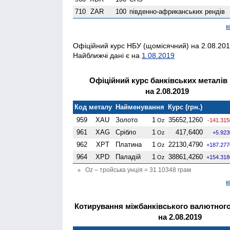
710
ZAR
100
південно-африканських рендів
к
Офіційний курс НБУ (щомісячний) на 2.08.2019
Найближчі дані є на
1.08.2019
Офіційний курс банківських металів
на 2.08.2019
Код металу
Найменування
Курс (грн.)
959
XAU
Золото
1
35652,1260
Oz
-141.315
961
XAG
Срібло
1
417,6400
Oz
+5.923
962
XPT
Платина
1
22130,4790
Oz
+187.277
964
XPD
Паладій
1
38861,4260
Oz
+154.318
Oz – тройська унція = 31.10348 грам
к
Котирування міжбанківського валютного
на 2.08.2019