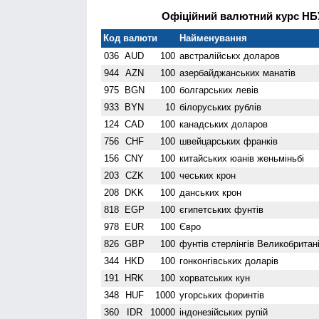
Офіційний валютний курс НБУ
Код валюти
Найменування
036
AUD
100
австралійськх доларов
944
AZN
100
азербайджанських манатів
975
BGN
100
болгарських левів
933
BYN
10
білоруських рублів
124
CAD
100
канадських доларов
756
CHF
100
швейцарських франків
156
CNY
100
китайських юанів женьмiньбi
203
CZK
100
чеських крон
208
DKK
100
данських крон
818
EGP
100
єгипетських фунтів
978
EUR
100
Євро
826
GBP
100
фунтів стерлінгів Велико­британі
344
HKD
100
гонконгівських доларів
191
HRK
100
хорватських кун
348
HUF
1000
угорських форинтів
360
IDR
10000
індонезійських рупій