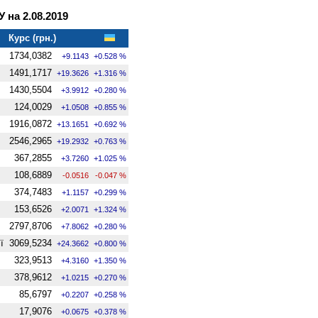
 на 2.08.2019
Курс (грн.)
1734,0382
+9.1143
+0.528 %
1491,1717
+19.3626
+1.316 %
1430,5504
+3.9912
+0.280 %
124,0029
+1.0508
+0.855 %
1916,0872
+13.1651
+0.692 %
2546,2965
+19.2932
+0.763 %
367,2855
+3.7260
+1.025 %
108,6889
-0.0516
-0.047 %
374,7483
+1.1157
+0.299 %
153,6526
+2.0071
+1.324 %
2797,8706
+7.8062
+0.280 %
ї
3069,5234
+24.3662
+0.800 %
323,9513
+4.3160
+1.350 %
378,9612
+1.0215
+0.270 %
85,6797
+0.2207
+0.258 %
17,9076
+0.0675
+0.378 %