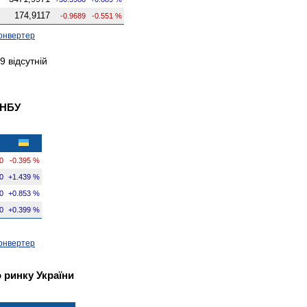
174,9117
-0.9689
-0.551 %
онвертер
 відсутній
 НБУ
0
-0.395 %
0
+1.439 %
0
+0.853 %
0
+0.399 %
онвертер
 ринку України