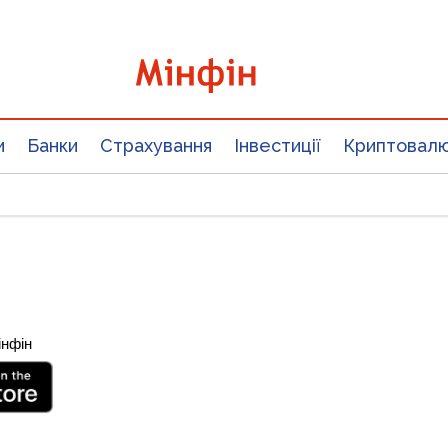
и
Банки
Страхування
Інвестиції
Криптовал
інфін