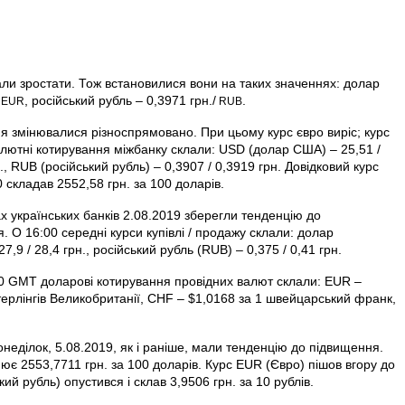
али зростати. Тож встановилися вони на таких значеннях: долар
, російський рубль – 0,3971 грн./
.
EUR
RUB
ня змінювалися різноспрямовано. При цьому курс євро виріс; курс
валютні котирування міжбанку склали: USD (долар США) – 25,51 /
., RUB (російський рубль) – 0,3907 / 0,3919 грн. Довідковий курс
складав 2552,58 грн. за 100 доларів.
х українських банків 2.08.2019 зберегли тенденцію до
. О 16:00 середні курси купівлі / продажу склали: долар
7,9 / 28,4 грн., російський рубль (RUB) – 0,375 / 0,41 грн.
10 GMT доларові котирування провідних валют склали: EUR –
терлінгів Велико­британії, CHF – $1,0168 за 1 швейцарський франк,
неділок, 5.08.2019, як і раніше, мали тенденцію до підвищення.
ює 2553,7711 грн. за 100 доларів. Курс EUR (Євро) пішов вгору до
ий рубль) опустився і склав 3,9506 грн. за 10 рублів.