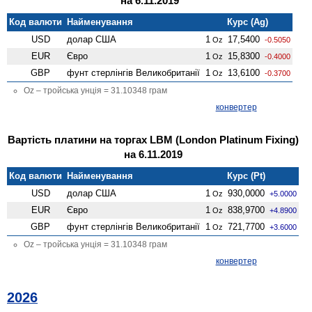
на 6.11.2019
Код валюти
Найменування
Курс (Ag)
USD
долар США
1
17,5400
Oz
-0.5050
EUR
Євро
1
15,8300
Oz
-0.4000
GBP
фунт стерлінгів Велико­британії
1
13,6100
Oz
-0.3700
Oz – тройська унція = 31.10348 грам
конвертер
Вартість платини на торгах LBM (London Platinum Fixing)
на 6.11.2019
Код валюти
Найменування
Курс (Pt)
USD
долар США
1
930,0000
Oz
+5.0000
EUR
Євро
1
838,9700
Oz
+4.8900
GBP
фунт стерлінгів Велико­британії
1
721,7700
Oz
+3.6000
Oz – тройська унція = 31.10348 грам
конвертер
2026