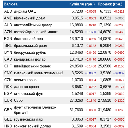
Валюта
Купівля (грн.)
Продаж (грн.)
AED
дирхам ОАЕ
6,7238
6,7333
-0.0085
-0.0112
AMD
вiрменський драм
0,0515
0,0521
-0.0003
0.0000
AUD
австралійський долар
16,9800
17,1390
-0.0210
-0.0200
AZN
азербайджанський манат
14,5290
14,6070
+0.1680
-0.0460
BGN
болгарський лев
13,9710
14,0870
-0.0950
-0.0670
BRL
бразильський реал
6,1372
6,2094
-0.0142
-0.0232
BYN
білоруський рубль
12,0460
12,0970
-0.0490
-0.0490
CAD
канадський долар
18,7410
18,8660
-0.0470
-0.0060
CHF
швейцарський франк
24,8540
25,0580
-0.1480
-0.1150
CNY
китайський юань женьмiньбi
3,5226
3,5286
+0.0052
+0.0037
CZK
чеська крона
1,0700
1,0805
-0.0064
-0.0077
DKK
данська крона
3,6567
3,6876
-0.0252
-0.0177
EGP
єгипетський фунт
1,5248
1,5388
-0.0017
-0.0019
EUR
Євро
27,3260
27,5510
-0.1840
-0.1320
фунт стерлінгів Велико­
GBP
31,7600
31,9480
-0.0800
-0.1260
британії
GEL
грузинський ларі
8,3053
8,3717
-0.0017
-0.0050
HKD
гонконгівський долар
3,1509
3,1581
-0.0034
-0.0032