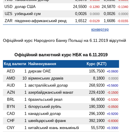
USD
долар США
24,5500
24,5870
-0.1280
-0.1340
UZS
узбецький сум
0,0026
0,0026
0.0000
0.0000
ZAR
південно-африканський ренд
1,6512
1,6686
-0.0129
-0.0155
конвертер
Офіційний курс Народного Банку Польщі на 6.11.2019 відсутній
Офіційний валютний курс НБК на 6.11.2019
Код валюти
Найменування
Курс (KZT)
AED
1
дирхам ОАЕ
105,7500
+0.0600
AMD
10
вiрменських драмів
8,1800
0.0000
AUD
1
австралійський долар
268,9200
+0.5600
AZN
1
азербайджанський манат
229,4100
-0.1500
BRL
1
бразильський реал
96,8000
-0.5300
BYN
1
білоруський рубль
190,3300
-0.0500
CAD
1
канадський долар
296,1000
+0.9200
CHF
1
швейцарський франк
392,1900
-0.8300
CNY
1
китайський юань женьмiньбi
55,5700
+0.3300