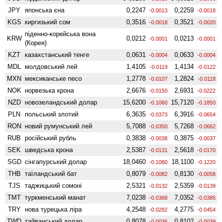
JPY
японська єна
0,2247
0,2259
-0.0013
-0.0018
KGS
киргизький сом
0,3516
0,3521
-0.0018
-0.0020
піденно-корейська вона
KRW
0,0212
0,0213
-0.0001
-0.0001
(Корея)
KZT
казахстанський тенге
0,0631
0,0633
-0.0004
-0.0004
MDL
молдовський лей
1,4105
1,4134
-0.0119
-0.0122
MXN
мексиканське песо
1,2778
1,2824
-0.0107
-0.0118
NOK
норвезька крона
2,6676
2,6931
-0.0150
-0.0222
NZD
ново­зеландський долар
15,6200
15,7120
-0.1060
-0.1850
PLN
польський злотий
6,3635
6,3916
-0.0373
-0.0654
RON
новий румунський лей
5,7088
5,7268
-0.0350
-0.0662
RUB
російський рубль
0,3838
0,3875
-0.0038
-0.0037
SEK
шведська крона
2,5387
2,5618
-0.0131
-0.0170
SGD
сінгапурський долар
18,0460
18,1100
-0.1080
-0.1220
THB
таїландський бат
0,8079
0,8130
-0.0082
-0.0058
TJS
таджицький сомоні
2,5321
2,5359
-0.0132
-0.0139
TMT
туркменський манат
7,0238
7,0352
-0.0368
-0.0385
TRY
нова турецька ліра
4,2548
4,2775
-0.0282
-0.0454
TWD
тайванський долар
0,8078
0,8102
-0.0036
-0.0039