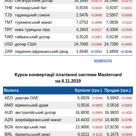
SGD
сінгапурський долар
18,1650
18,2460
-0.0270
-0.0270
THB
таїландський бат
0,8155
0,8197
-0.0020
-0.0031
TJS
таджицький сомоні
2,5476
2,5507
-0.0045
-0.0056
TMT
туркменський манат
7,0753
7,0839
-0.0086
-0.0115
TRY
нова турецька ліра
4,2843
4,3306
-0.0217
-0.0345
TWD
тайванський долар
0,8120
0,8138
-0.0007
-0.0010
USD
долар США
24,7000
24,7300
-0.0300
-0.0400
ZAR
південно-африканський ренд
1,6640
1,6859
+0.0053
+0.0036
конвертер
Курси конвертації платіжної системи Mastercard
на 6.11.2019
Валюта
Купівля (грн.)
Продаж (грн.)
AED
дирхам ОАЕ
6,6829
6,6943
-0.0349
-0.0366
AMD
вiрменський драм
0,0516
0,0518
-0.0003
-0.0003
AUD
австралійський долар
16,8830
16,9820
-0.0900
-0.1430
AZN
азербайджанський манат
14,4410
14,4630
-0.0750
-0.0790
BGN
болгарський лев
13,9000
13,9230
-0.0630
-0.0680
BRL
бразильський реал
6,0211
6,1675
-0.1131
-0.0344