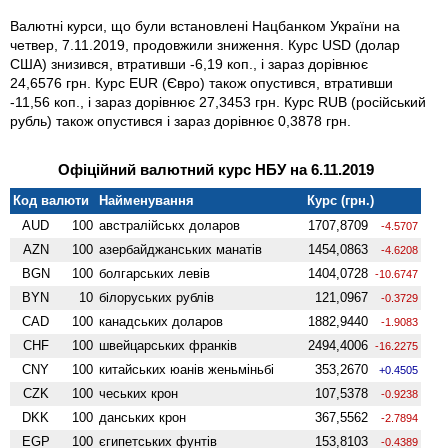
Валютні курси, що були встановлені Нацбанком України на
четвер, 7.11.2019, продовжили зниження. Курс USD (долар
США) знизився, втративши -6,19 коп., і зараз дорівнює
24,6576 грн. Курс EUR (Євро) також опустився, втративши
-11,56 коп., і зараз дорівнює 27,3453 грн. Курс RUB (російський
рубль) також опустився і зараз дорівнює 0,3878 грн.
Офіційний валютний курс НБУ на 6.11.2019
Код валюти
Найменування
Курс (грн.)
AUD
100
австралійськх доларов
1707,8709
-4.5707
AZN
100
азербайджанських манатів
1454,0863
-4.6208
BGN
100
болгарських левів
1404,0728
-10.6747
BYN
10
білоруських рублів
121,0967
-0.3729
CAD
100
канадських доларов
1882,9440
-1.9083
CHF
100
швейцарських франків
2494,4006
-16.2275
CNY
100
китайських юанів женьмiньбi
353,2670
+0.4505
CZK
100
чеських крон
107,5378
-0.9238
DKK
100
данських крон
367,5562
-2.7894
EGP
100
єгипетських фунтів
153,8103
-0.4389