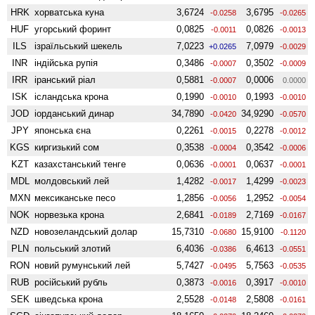
HRK
хорватська куна
3,6724
3,6795
-0.0258
-0.0265
HUF
угорський форинт
0,0825
0,0826
-0.0011
-0.0013
ILS
ізраїльський шекель
7,0223
7,0979
+0.0265
-0.0029
INR
індійська рупія
0,3486
0,3502
-0.0007
-0.0009
IRR
іранський ріал
0,5881
0,0006
-0.0007
0.0000
ISK
ісландська крона
0,1990
0,1993
-0.0010
-0.0010
JOD
іорданський динар
34,7890
34,9290
-0.0420
-0.0570
JPY
японська єна
0,2261
0,2278
-0.0015
-0.0012
KGS
киргизький сом
0,3538
0,3542
-0.0004
-0.0006
KZT
казахстанський тенге
0,0636
0,0637
-0.0001
-0.0001
MDL
молдовський лей
1,4282
1,4299
-0.0017
-0.0023
MXN
мексиканське песо
1,2856
1,2952
-0.0056
-0.0054
NOK
норвезька крона
2,6841
2,7169
-0.0189
-0.0167
NZD
ново­зеландський долар
15,7310
15,9100
-0.0680
-0.1120
PLN
польський злотий
6,4036
6,4613
-0.0386
-0.0551
RON
новий румунський лей
5,7427
5,7563
-0.0495
-0.0535
RUB
російський рубль
0,3873
0,3917
-0.0016
-0.0010
SEK
шведська крона
2,5528
2,5808
-0.0148
-0.0161