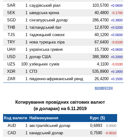
SAR
1
саудівський ріал
103,5700
+0.0600
SEK
1
шведська крона
40,4800
-0.1700
SGD
1
сінгапурський долар
286,4700
+0.3800
THB
1
таїландський бат
12,8700
+0.0200
TJS
1
таджицький сомоні
40,1200
+0.0600
TRY
1
нова турецька ліра
67,6400
-0.6100
UAH
1
українська гривня
15,7300
+0.0600
USD
1
долар США
388,3900
+0.2000
UZS
100
узбецьких сумів
4,1100
-0.0100
XDR
1
СПЗ
535,8900
+0.1800
ZAR
1
південно-африканський ренд
26,4200
+0.1500
конвертер
Котирування провідних світових валют
(в доларах) на 6.11.2019
Код валюти
Найменування
Курс ($)
AUD
1
австралійський долар
0,6893
0.0000
CAD
1
канадський долар
0,7590
-0.0010