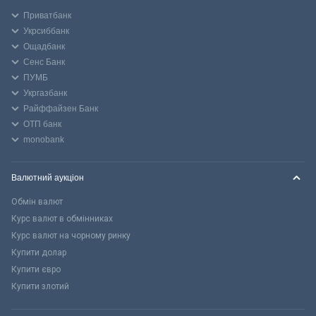
Приватбанк
Укрсиббанк
Ощадбанк
Сенс Банк
ПУМБ
Укргазбанк
Райффайзен Банк
ОТП банк
monobank
Валютний аукціон
Обмін валют
Курс валют в обмінниках
Курс валют на чорному ринку
Купити долар
Купити євро
Купити злотий