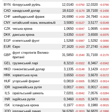
BYN
білоруський рубль
12,0140
12,0320
-0.0750
-0.0790
CAD
канадський долар
18,6110
18,7100
-0.1170
-0.1430
CHF
швейцарський франк
24,6990
24,7940
-0.1430
-0.2630
CNY
китайський юань женьмiньбi
3,5083
3,5177
-0.0127
-0.0149
CZK
чеська крона
1,0650
1,0695
-0.0047
-0.0099
DKK
данська крона
3,6350
3,6500
-0.0197
-0.0375
EGP
єгипетський фунт
1,5268
1,5292
-0.0087
-0.0090
EUR
Євро
27,1620
27,2740
-0.1420
-0.2800
фунт стерлінгів Велико­
GBP
31,5850
31,7100
-0.1540
-0.2170
британії
GEL
грузинський ларі
8,3210
8,3467
-0.0322
-0.0342
HKD
гонконгівський долар
3,1335
3,1429
-0.0148
-0.0137
HRK
хорватська куна
3,6550
3,6670
-0.0163
-0.0172
HUF
угорський форинт
0,0819
0,0823
-0.0005
-0.0014
IDR
індонезійська рупія
0,0017
0,0017
-0.0001
-0.0001
ILS
ізраїльський шекель
7,0201
7,0576
-0.0042
-0.0284
INR
індійська рупія
0,3460
0,3470
-0.0025
-0.0026
ISK
ісландська крона
0,1977
0,1980
-0.0015
-0.0015
JOD
іорданський динар
34,6260
34,6820
-0.1810
-0.1890