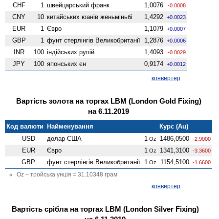
CHF
1
швейцарський франк
1,0076
-0.0008
CNY
10
китайських юанів женьмiньбi
1,4292
+0.0023
EUR
1
Євро
1,1079
+0.0007
GBP
1
фунт стерлінгів Велико­британії
1,2876
+0.0006
INR
100
індійських рупій
1,4093
-0.0029
JPY
100
японських єн
0,9174
+0.0012
конвертер
Вартість золота на торгах LBM (London Gold Fixing)
на 6.11.2019
Код валюти
Найменування
Курс (Au)
USD
долар США
1
1486,0500
Oz
-2.9000
EUR
Євро
1
1341,3100
Oz
-3.3600
GBP
фунт стерлінгів Велико­британії
1
1154,5100
Oz
-1.6600
Oz – тройська унція = 31.10348 грам
конвертер
Вартість срібла на торгах LBM (London Silver Fixing)