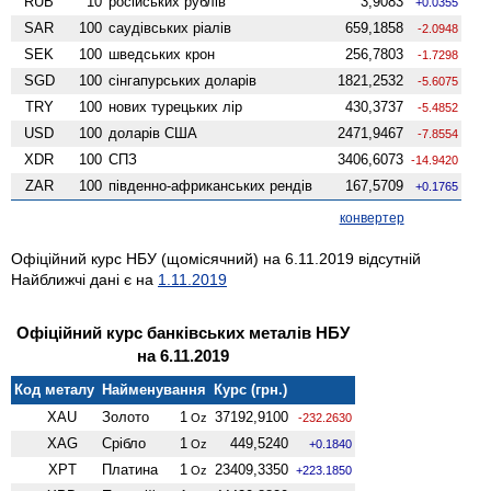
RUB
10
російських рублів
3,9083
+0.0355
SAR
100
саудівських ріалів
659,1858
-2.0948
SEK
100
шведських крон
256,7803
-1.7298
SGD
100
сінгапурських доларів
1821,2532
-5.6075
TRY
100
нових турецьких лір
430,3737
-5.4852
USD
100
доларів США
2471,9467
-7.8554
XDR
100
СПЗ
3406,6073
-14.9420
ZAR
100
південно-африканських рендів
167,5709
+0.1765
конвертер
Офіційний курс НБУ (щомісячний) на 6.11.2019 відсутній
Найближчі дані є на
1.11.2019
Офіційний курс банківських металів НБУ
на 6.11.2019
Код металу
Найменування
Курс (грн.)
XAU
Золото
1
37192,9100
Oz
-232.2630
XAG
Срібло
1
449,5240
Oz
+0.1840
XPT
Платина
1
23409,3350
Oz
+223.1850