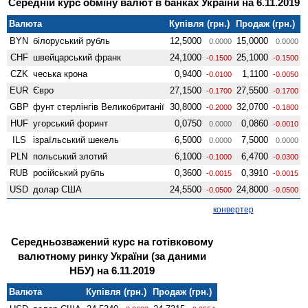
Середній курс обміну валют в банках України на 6.11.2019
Валюта
Купівля (грн.)
Продаж (грн.)
BYN
білоруський рубль
12,5000
15,0000
0.0000
0.0000
CHF
швейцарський франк
24,1000
25,1000
-0.1500
-0.1500
CZK
чеська крона
0,9400
1,1100
-0.0100
-0.0050
EUR
Євро
27,1500
27,5500
-0.1700
-0.1700
GBP
фунт стерлінгів Велико­британії
30,8000
32,0700
-0.2000
-0.1800
HUF
угорський форинт
0,0750
0,0860
0.0000
-0.0010
ILS
ізраїльський шекель
6,5000
7,5000
0.0000
0.0000
PLN
польський злотий
6,1000
6,4700
-0.1000
-0.0300
RUB
російський рубль
0,3600
0,3910
-0.0015
-0.0015
USD
долар США
24,5500
24,8000
-0.0500
-0.0500
конвертер
Середньозважений курс на готівковому
валютному ринку України (за даними
НБУ) на 6.11.2019
Валюта
Купівля (грн.)
Продаж (грн.)