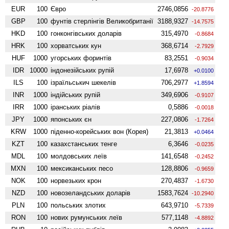
EUR
100
Євро
2746,0856
-20.8776
GBP
100
фунтів стерлінгів Велико­британії
3188,9327
-14.7575
HKD
100
гонконгівських доларів
315,4970
-0.8684
HRK
100
хорватських кун
368,6714
-2.7929
HUF
1000
угорських форинтів
83,2551
-0.9034
IDR
10000
індонезійських рупій
17,6978
+0.0100
ILS
100
ізраїльськич шекелів
706,2977
+1.8594
INR
1000
індійських рупій
349,6906
-0.9107
IRR
1000
іранських ріалів
0,5886
-0.0018
JPY
1000
японських єн
227,0806
-1.7264
KRW
1000
піденно-корейських вон (Корея)
21,3813
+0.0464
KZT
100
казахстанських тенге
6,3646
-0.0235
MDL
100
молдовських леїв
141,6548
-0.2452
MXN
100
мексиканських песо
128,8806
-0.9659
NOK
100
норвезьких крон
270,4837
-1.6730
NZD
100
ново­зеландських доларів
1583,7624
-10.2940
PLN
100
польських злотих
643,9710
-5.7339
RON
100
нових румунських леїв
577,1148
-4.8892