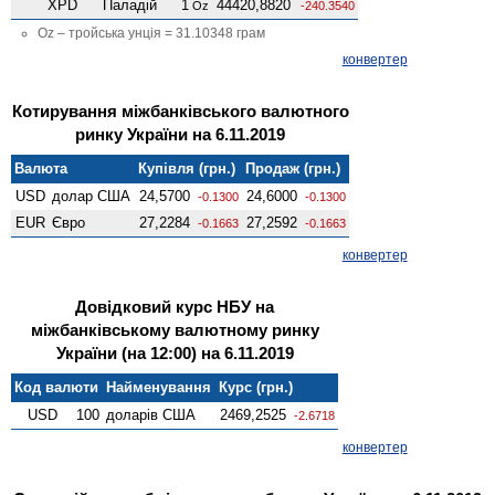
XPD
Паладій
1
44420,8820
Oz
-240.3540
Oz – тройська унція = 31.10348 грам
конвертер
Котирування міжбанківського валютного
ринку України на 6.11.2019
Валюта
Купівля (грн.)
Продаж (грн.)
USD
долар США
24,5700
24,6000
-0.1300
-0.1300
EUR
Євро
27,2284
27,2592
-0.1663
-0.1663
конвертер
Довідковий курс НБУ на
міжбанківському валютному ринку
України (на 12:00) на 6.11.2019
Код валюти
Найменування
Курс (грн.)
USD
100
доларів США
2469,2525
-2.6718
конвертер