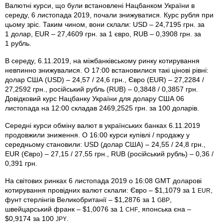
Валютні курси, що були встановлені Нацбанком України в
середу, 6 листопада 2019, почали знижуватися. Курс рубля при
цьому зріс. Таким чином, вони склали: USD – 24,7195 грн. за
1 долар, EUR – 27,4609 грн. за 1 євро, RUB – 0,3908 грн. за
1 рубль.
В середу, 6.11.2019, на міжбанківському ринку котирування
невпинно знижувалися. О 17:00 встановилися такі цінові рівні:
долар США (USD) – 24,57 / 24,6 грн., Євро (EUR) – 27,2284 /
27,2592 грн., російський рубль (RUB) – 0,3848 / 0,3857 грн.
Довідковий курс Нацбанку України для долару США 06
листопада на 12:00 складав 2469,2525 грн. за 100 доларів.
Середні курси обміну валют в українських банках 6.11.2019
продовжили зниження. О 16:00 курси купівлі / продажу у
середньому становили: USD (долар США) – 24,55 / 24,8 грн.,
EUR (Євро) – 27,15 / 27,55 грн., RUB (російський рубль) – 0,36 /
0,391 грн.
На світових ринках 6 листопада 2019 о 16:08 GMT доларові
котирування провідних валют склали: Євро – $1,1079 за 1
,
EUR
фунт стерлінгів Велико­британії – $1,2876 за 1
,
GBP
швейцарський франк – $1,0076 за 1
, японська єна –
CHF
$0,9174 за 100
.
JPY