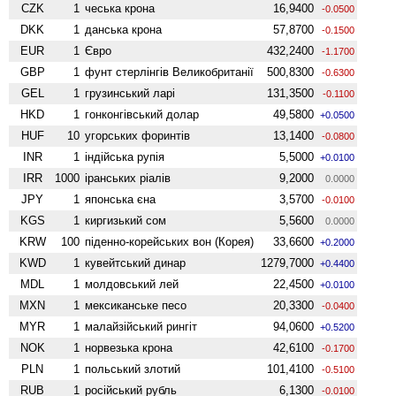
CZK
1
чеська крона
16,9400
-0.0500
DKK
1
данська крона
57,8700
-0.1500
EUR
1
Євро
432,2400
-1.1700
GBP
1
фунт стерлінгів Велико­британії
500,8300
-0.6300
GEL
1
грузинський ларі
131,3500
-0.1100
HKD
1
гонконгівський долар
49,5800
+0.0500
HUF
10
угорських форинтів
13,1400
-0.0800
INR
1
індійська рупія
5,5000
+0.0100
IRR
1000
іранських ріалів
9,2000
0.0000
JPY
1
японська єна
3,5700
-0.0100
KGS
1
киргизький сом
5,5600
0.0000
KRW
100
піденно-корейських вон (Корея)
33,6600
+0.2000
KWD
1
кувейтський динар
1279,7000
+0.4400
MDL
1
молдовський лей
22,4500
+0.0100
MXN
1
мексиканське песо
20,3300
-0.0400
MYR
1
малайзійський рингіт
94,0600
+0.5200
NOK
1
норвезька крона
42,6100
-0.1700
PLN
1
польський злотий
101,4100
-0.5100
RUB
1
російський рубль
6,1300
-0.0100