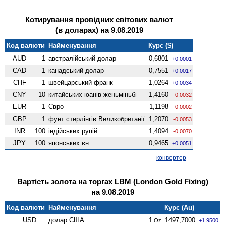
Котирування провідних світових валют
(в доларах) на 9.08.2019
Код валюти
Найменування
Курс ($)
AUD
1
австралійський долар
0,6801
+0.0001
CAD
1
канадський долар
0,7551
+0.0017
CHF
1
швейцарський франк
1,0264
+0.0034
CNY
10
китайських юанів женьмiньбi
1,4160
-0.0032
EUR
1
Євро
1,1198
-0.0002
GBP
1
фунт стерлінгів Велико­британії
1,2070
-0.0053
INR
100
індійських рупій
1,4094
-0.0070
JPY
100
японських єн
0,9465
+0.0051
конвертер
Вартість золота на торгах LBM (London Gold Fixing)
на 9.08.2019
Код валюти
Найменування
Курс (Au)
USD
долар США
1
1497,7000
Oz
+1.9500