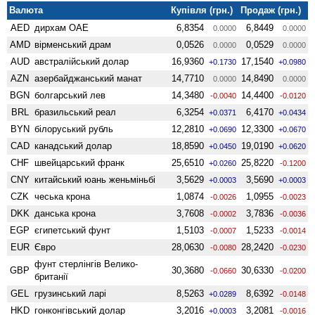
Валюта
Купівля (грн.)
Продаж (грн.)
AED
дирхам ОАЕ
6,8354
6,8449
0.0000
0.0000
AMD
вiрменський драм
0,0526
0,0529
0.0000
0.0000
AUD
австралійський долар
16,9360
17,1540
+0.1730
+0.0980
AZN
азербайджанський манат
14,7710
14,8490
0.0000
0.0000
BGN
болгарський лев
14,3480
14,4400
-0.0040
-0.0120
BRL
бразильський реал
6,3254
6,4170
+0.0371
+0.0434
BYN
білоруський рубль
12,2810
12,3300
+0.0690
+0.0670
CAD
канадський долар
18,8590
19,0190
+0.0450
+0.0620
CHF
швейцарський франк
25,6510
25,8220
+0.0260
-0.1200
CNY
китайський юань женьмiньбi
3,5629
3,5690
+0.0003
+0.0003
CZK
чеська крона
1,0874
1,0955
-0.0026
-0.0023
DKK
данська крона
3,7608
3,7836
-0.0002
-0.0036
EGP
єгипетський фунт
1,5103
1,5233
-0.0007
-0.0014
EUR
Євро
28,0630
28,2420
-0.0080
-0.0230
фунт стерлінгів Велико­
GBP
30,3680
30,6330
-0.0660
-0.0200
британії
GEL
грузинський ларі
8,5263
8,6392
+0.0289
-0.0148
HKD
гонконгівський долар
3,2016
3,2081
+0.0003
-0.0016