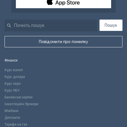
Пошук
Повідомити про помилку
Фінанси
Курс валют
Курс долара
Курс євро
Курс НБУ
Банківські картки
Інвестиційні брокери
Міжбанк
Депозити
Тарифи на газ