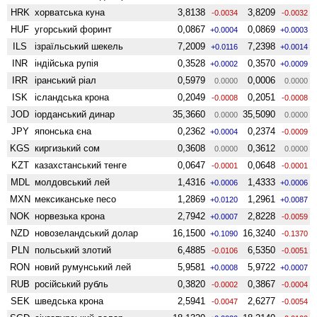
HRK
хорватська куна
3,8138
3,8209
-0.0034
-0.0032
HUF
угорський форинт
0,0867
0,0869
+0.0004
+0.0003
ILS
ізраїльський шекель
7,2009
7,2398
+0.0116
+0.0014
INR
індійська рупія
0,3528
0,3570
+0.0002
+0.0009
IRR
іранський ріал
0,5979
0,0006
0.0000
0.0000
ISK
ісландська крона
0,2049
0,2051
-0.0008
-0.0008
JOD
іорданський динар
35,3660
35,5090
0.0000
0.0000
JPY
японська єна
0,2362
0,2374
+0.0004
-0.0009
KGS
киргизький сом
0,3608
0,3612
0.0000
0.0000
KZT
казахстанський тенге
0,0647
0,0648
-0.0001
-0.0001
MDL
молдовський лей
1,4316
1,4333
+0.0006
+0.0006
MXN
мексиканське песо
1,2869
1,2961
+0.0120
+0.0087
NOK
норвезька крона
2,7942
2,8228
+0.0007
-0.0059
NZD
ново­зеландський долар
16,1500
16,3240
+0.1090
-0.1370
PLN
польський злотий
6,4885
6,5350
-0.0106
-0.0051
RON
новий румунський лей
5,9581
5,9722
+0.0008
+0.0007
RUB
російський рубль
0,3820
0,3867
-0.0002
-0.0004
SEK
шведська крона
2,5941
2,6277
-0.0047
-0.0054