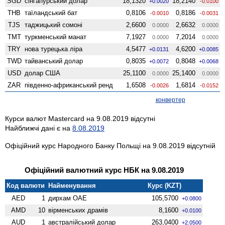
SGD
сінгапурський долар
18,1320
18,2140
+0.0020
-0.0100
THB
таїландський бат
0,8106
0,8186
-0.0010
-0.0031
TJS
таджицький сомоні
2,6600
2,6632
0.0000
0.0000
TMT
туркменський манат
7,1927
7,2014
0.0000
0.0000
TRY
нова турецька ліра
4,5477
4,6200
+0.0131
+0.0085
TWD
тайванський долар
0,8035
0,8048
+0.0072
+0.0068
USD
долар США
25,1100
25,1400
0.0000
0.0000
ZAR
південно-африканський ренд
1,6508
1,6814
-0.0026
-0.0152
конвертер
Курси валют Mastercard на 9.08.2019 відсутні
Найближчі дані є на
8.08.2019
Офіційний курс Народного Банку Польщі на 9.08.2019 відсутній
Офіційний валютний курс НБК на 9.08.2019
Код валюти
Найменування
Курс (KZT)
AED
1
дирхам ОАЕ
105,5700
+0.0800
AMD
10
вiрменських драмів
8,1600
+0.0100
AUD
1
австралійський долар
263,0400
+2.0500