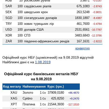
RUB
10
російських рублів
3,8871
-0.0187
SAR
100
саудівських ріалів
675,1083
-2.8743
SEK
100
шведських крон
263,5248
-0.9831
SGD
100
сінгапурських доларів
1830,1897
-8.4387
TRY
100
нових турецьких лір
461,7600
-0.4784
USD
100
доларів США
2531,6561
-10.7787
XDR
100
СПЗ
3483,6843
-12.3786
ZAR
100
південно-африканських рендів
167,1631
-2.8222
конвертер
Офіційний курс НБУ (щомісячний) на 9.08.2019 відсутній
Найближчі дані є на
1.08.2019
Офіційний курс банківських металів НБУ
на 9.08.2019
Код металу
Найменування
Курс (грн.)
XAU
Золото
1
37909,0180
Oz
+86.4870
XAG
Срібло
1
425,8250
Oz
+9.2470
XPT
Платина
1
21544,3930
Oz
-117.1510