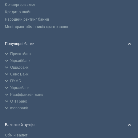
Конвертер валют
Кредит онлайн
Народний рейтинг банків
Моніторинг обмінників криптовалют
Популярні банки
Приватбанк
Укрсиббанк
Ощадбанк
Сенс Банк
ПУМБ
Укргазбанк
Райффайзен Банк
ОТП банк
monobank
Валютний аукціон
Обмін валют