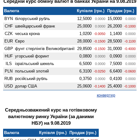
Середній курс обміну валют в банках України на 9.08.2019
Валюта
Купівля (грн.)
Продаж (грн.)
BYN
білоруський рубль
12,5000
15,0000
0.0000
0.0000
CHF
швейцарський франк
25,0000
26,2000
0.0000
-0.1000
CZK
чеська крона
1,0200
1,1400
-0.0050
0.0000
EUR
Євро
28,0000
28,5000
-0.1500
-0.1100
GBP
фунт стерлінгів Велико­британії
29,8500
31,0000
-0.1500
-0.4000
HUF
угорський форинт
0,0800
0,0900
0.0000
0.0000
ILS
ізраїльський шекель
6,5000
7,5000
0.0000
0.0000
PLN
польський злотий
6,3100
6,6400
-0.0250
-0.0600
RUB
російський рубль
0,3750
0,4100
0.0000
0.0000
USD
долар США
25,0600
25,4000
-0.1400
-0.1000
конвертер
Середньозважений курс на готівковому
валютному ринку України (за даними
НБУ) на 9.08.2019
Валюта
Купівля (грн.)
Продаж (грн.)