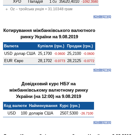
XPD
Паладій
1
35620,4010
Oz
-1092.3580
Oz – тройська унція = 31.10348 грам
конвертер
Котирування міжбанківського валютного
ринку України на 9.08.2019
Валюта
Купівля (грн.)
Продаж (грн.)
USD
долар США
25,1700
25,2100
-0.0600
-0.0600
EUR
Євро
28,1702
28,2125
-0.0773
-0.0772
конвертер
Довідковий курс НБУ на
міжбанківському валютному ринку
України (на 12:00) на 9.08.2019
Код валюти
Найменування
Курс (грн.)
USD
100
доларів США
2507,5300
-26.7100
конвертер