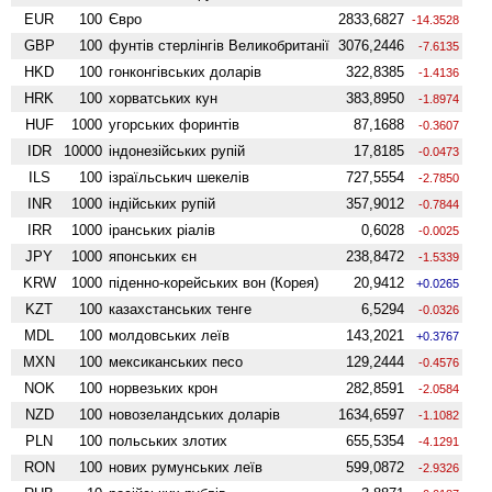
EUR
100
Євро
2833,6827
-14.3528
GBP
100
фунтів стерлінгів Велико­британії
3076,2446
-7.6135
HKD
100
гонконгівських доларів
322,8385
-1.4136
HRK
100
хорватських кун
383,8950
-1.8974
HUF
1000
угорських форинтів
87,1688
-0.3607
IDR
10000
індонезійських рупій
17,8185
-0.0473
ILS
100
ізраїльськич шекелів
727,5554
-2.7850
INR
1000
індійських рупій
357,9012
-0.7844
IRR
1000
іранських ріалів
0,6028
-0.0025
JPY
1000
японських єн
238,8472
-1.5339
KRW
1000
піденно-корейських вон (Корея)
20,9412
+0.0265
KZT
100
казахстанських тенге
6,5294
-0.0326
MDL
100
молдовських леїв
143,2021
+0.3767
MXN
100
мексиканських песо
129,2444
-0.4576
NOK
100
норвезьких крон
282,8591
-2.0584
NZD
100
ново­зеландських доларів
1634,6597
-1.1082
PLN
100
польських злотих
655,5354
-4.1291
RON
100
нових румунських леїв
599,0872
-2.9326