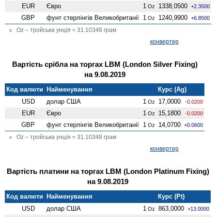
EUR
Євро
1
1338,0500
Oz
+2.3500
GBP
фунт стерлінгів Велико­британії
1
1240,9900
Oz
+6.8500
Oz – тройська унція = 31.10348 грам
конвертер
Вартість срібла на торгах LBM (London Silver Fixing)
на 9.08.2019
Код валюти
Найменування
Курс (Ag)
USD
долар США
1
17,0000
Oz
-0.0200
EUR
Євро
1
15,1800
Oz
-0.0200
GBP
фунт стерлінгів Велико­британії
1
14,0700
Oz
+0.0600
Oz – тройська унція = 31.10348 грам
конвертер
Вартість платини на торгах LBM (London Platinum Fixing)
на 9.08.2019
Код валюти
Найменування
Курс (Pt)
USD
долар США
1
863,0000
Oz
+13.0000