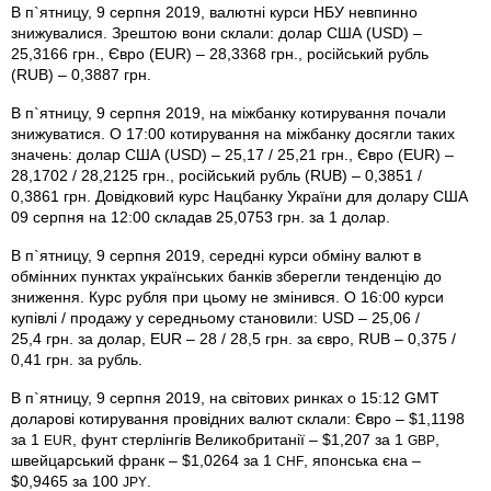
В п`ятницу, 9 серпня 2019, валютні курси НБУ невпинно
знижувалися. Зрештою вони склали: долар США (USD) –
25,3166 грн., Євро (EUR) – 28,3368 грн., російський рубль
(RUB) – 0,3887 грн.
В п`ятницу, 9 серпня 2019, на міжбанку котирування почали
знижуватися. О 17:00 котирування на міжбанку досягли таких
значень: долар США (USD) – 25,17 / 25,21 грн., Євро (EUR) –
28,1702 / 28,2125 грн., російський рубль (RUB) – 0,3851 /
0,3861 грн. Довідковий курс Нацбанку України для долару США
09 серпня на 12:00 складав 25,0753 грн. за 1 долар.
В п`ятницу, 9 серпня 2019, середні курси обміну валют в
обмінних пунктах українських банків зберегли тенденцію до
зниження. Курс рубля при цьому не змінився. О 16:00 курси
купівлі / продажу у середньому становили: USD – 25,06 /
25,4 грн. за долар, EUR – 28 / 28,5 грн. за євро, RUB – 0,375 /
0,41 грн. за рубль.
В п`ятницу, 9 серпня 2019, на світових ринках о 15:12 GMT
доларові котирування провідних валют склали: Євро – $1,1198
за 1
, фунт стерлінгів Велико­британії – $1,207 за 1
,
EUR
GBP
швейцарський франк – $1,0264 за 1
, японська єна –
CHF
$0,9465 за 100
.
JPY