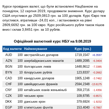
Курси провідних валют, що були встановлені Нацбанком на
понеділок, 12 серпня 2019, продовжили зниження. Курс долару
США опустився до 2509,0813 грн. за 100 доларів. Курс Євро теж
опустився, втративши -24,01 коп., і встановився на рівні
2809,6692 грн. за 100 євро. Курс російського рубля також пішов
вниз і склав 3,8451 грн. за 10 рублів.
Офіційний валютний курс НБУ на 9.08.2019
Код валюти
Найменування
Курс (грн.)
AUD
100
австралійськх доларов
1719,1547
+6.3597
AZN
100
азербайджанських манатів
1489,2095
-6.3404
BGN
100
болгарських левів
1448,8612
-7.3385
BYN
10
білоруських рублів
123,8337
-0.2662
CAD
100
канадських доларов
1905,1248
-3.7462
CHF
100
швейцарських франків
2594,2348
-13.6175
CNY
100
китайських юанів женьмiньбi
359,2716
-1.4356
CZK
100
чеських крон
109,8795
-0.8571
DKK
100
данських крон
379,6924
-1.9232
EGP
100
єгипетських фунтів
153,4040
-0.7867