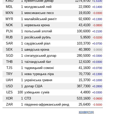
KWD
1
кувейтський динар
1274,9700
+1.5100
MDL
1
молдовський лей
22,0900
+0.1400
MXN
1
мексиканське песо
19,8100
-0.0300
MYR
1
малайзійський рингіт
92,6900
+0.1300
NOK
1
норвезька крона
43,4100
-0.0800
PLN
1
польський злотий
100,6000
+0.2100
RUB
1
російський рубль
5,9500
-0.0200
SAR
1
саудівський ріал
103,3700
+0.0700
SEK
1
шведська крона
40,3800
0.0000
SGD
1
сінгапурський долар
280,5000
+0.3300
THB
1
таїландський бат
12,6100
+0.0300
TJS
1
таджицький сомоні
41,1600
+0.0700
TRY
1
нова турецька ліра
70,7700
+0.1300
UAH
1
українська гривня
15,3700
+0.1000
USD
1
долар США
387,7300
+0.2800
UZS
100
узбецьких сумів
4,4800
+0.0300
XDR
1
СПЗ
533,1600
-0.0600
ZAR
1
південно-африканський ренд
25,6400
-0.5000
конвертер