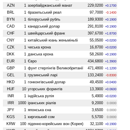
AZN
1
азербайджанський манат
229,0200
+0.1700
BRL
1
бразильський реал
97,7000
-0.1400
BYN
1
білоруський рубль
189,9300
+0.1900
CAD
1
канадський долар
291,8100
+0.1900
CHF
1
швейцарський франк
397,6700
+1.8700
CNY
1
китайський юань женьмiньбi
55,0500
+0.0200
CZK
1
чеська крона
16,8700
+0.0200
DKK
1
данська крона
58,2600
+0.1900
EUR
1
Євро
434,6800
+1.3900
GBP
1
фунт стерлінгів Велико­британії
471,4800
+1.1200
GEL
1
грузинський ларі
133,2400
-0.8300
HKD
1
гонконгівський долар
49,4500
+0.0400
HUF
10
угорських форинтів
13,3900
+0.0600
INR
1
індійська рупія
5,4900
+0.0200
IRR
1000
іранських ріалів
9,2000
0.0000
JPY
1
японська єна
3,6500
0.0000
KGS
1
киргизький сом
5,5700
0.0000
KRW
100
піденно-корейських вон (Корея)
32,1100
+0.1900