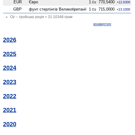
EUR
Євро
1
770,5400
Oz
+12.6300
GBP
фунт стерлінгів Велико­британії
1
715,0000
Oz
+13.1000
Oz – тройська унція = 31.10348 грам
конвертер
2026
2025
2024
2023
2022
2021
2020