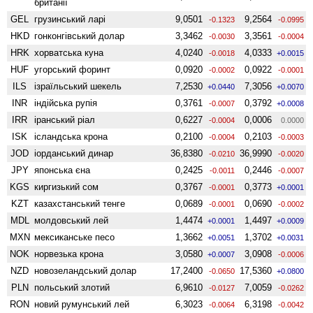
британії
GEL
грузинський ларі
9,0501
9,2564
-0.1323
-0.0995
HKD
гонконгівський долар
3,3462
3,3561
-0.0030
-0.0004
HRK
хорватська куна
4,0240
4,0333
-0.0018
+0.0015
HUF
угорський форинт
0,0920
0,0922
-0.0002
-0.0001
ILS
ізраїльський шекель
7,2530
7,3056
+0.0440
+0.0070
INR
індійська рупія
0,3761
0,3792
-0.0007
+0.0008
IRR
іранський ріал
0,6227
0,0006
-0.0004
0.0000
ISK
ісландська крона
0,2100
0,2103
-0.0004
-0.0003
JOD
іорданський динар
36,8380
36,9990
-0.0210
-0.0020
JPY
японська єна
0,2425
0,2446
-0.0011
-0.0007
KGS
киргизький сом
0,3767
0,3773
-0.0001
+0.0001
KZT
казахстанський тенге
0,0689
0,0690
-0.0001
-0.0002
MDL
молдовський лей
1,4474
1,4497
+0.0001
+0.0009
MXN
мексиканське песо
1,3662
1,3702
+0.0051
+0.0031
NOK
норвезька крона
3,0580
3,0908
+0.0007
-0.0006
NZD
ново­зеландський долар
17,2400
17,5360
-0.0650
+0.0800
PLN
польський злотий
6,9610
7,0059
-0.0127
-0.0262
RON
новий румунський лей
6,3023
6,3198
-0.0064
-0.0042