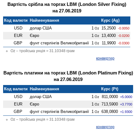
Вартість срібла на торгах LBM (London Silver Fixing)
на 27.06.2019
Код валюти
Найменування
Курс (Ag)
USD
долар США
1
15,2500
Oz
-0.0050
EUR
Євро
1
13,4000
Oz
-0.0200
GBP
фунт стерлінгів Велико­британії
1
11,9900
Oz
-0.0300
Oz – тройська унція = 31.10348 грам
конвертер
Вартість платини на торгах LBM (London Platinum Fixing)
на 27.06.2019
Код валюти
Найменування
Курс (Pt)
USD
долар США
1
811,0000
Oz
+5.0000
EUR
Євро
1
713,5900
Oz
+3.7700
GBP
фунт стерлінгів Велико­британії
1
638,0800
Oz
+1.9300
Oz – тройська унція = 31.10348 грам
конвертер