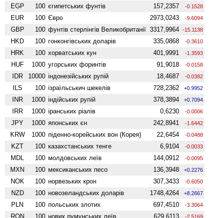
EGP
100
єгипетських фунтів
157,2357
-0.1528
EUR
100
Євро
2973,0243
-9.6094
GBP
100
фунтів стерлінгів Велико­британії
3317,9964
-15.1138
HKD
100
гонконгівських доларів
335,0868
-0.3610
HRK
100
хорватських кун
401,9991
-1.3593
HUF
1000
угорських форинтів
91,9018
-0.0158
IDR
10000
індонезійських рупій
18,4687
-0.0382
ILS
100
ізраїльськич шекелів
728,2362
+0.9952
INR
1000
індійських рупій
378,3894
+0.7094
IRR
1000
іранських ріалів
0,6230
-0.0006
JPY
1000
японських єн
242,8941
-1.6442
KRW
1000
піденно-корейських вон (Корея)
22,6454
-0.0488
KZT
100
казахстанських тенге
6,9104
-0.0033
MDL
100
молдовських леїв
144,0912
-0.0095
MXN
100
мексиканських песо
136,3948
+0.2276
NOK
100
норвезьких крон
307,3433
-0.6050
NZD
100
ново­зеландських доларів
1748,4264
+8.2667
PLN
100
польських злотих
697,4510
-3.3064
RON
100
нових румунських леїв
629,6113
-2.5169