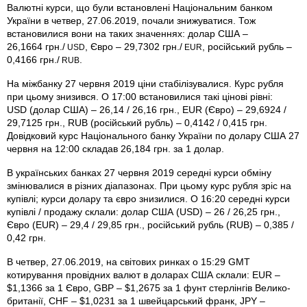
Валютні курси, що були встановлені Національним банком
України в четвер, 27.06.2019, почали знижуватися. Тож
встановилися вони на таких значеннях: долар США –
26,1664 грн./
, Євро – 29,7302 грн./
, російський рубль –
USD
EUR
0,4166 грн./
.
RUB
На міжбанку 27 червня 2019 ціни стабілізувалися. Курс рубля
при цьому знизився. О 17:00 встановилися такі цінові рівні:
USD (долар США) – 26,14 / 26,16 грн., EUR (Євро) – 29,6924 /
29,7125 грн., RUB (російський рубль) – 0,4142 / 0,415 грн.
Довідковий курс Національного банку України по долару США 27
червня на 12:00 складав 26,184 грн. за 1 долар.
В українських банках 27 червня 2019 середні курси обміну
змінювалися в різних діапазонах. При цьому курс рубля зріс на
купівлі; курси долару та євро знизилися. О 16:20 середні курси
купівлі / продажу склали: долар США (USD) – 26 / 26,25 грн.,
Євро (EUR) – 29,4 / 29,85 грн., російський рубль (RUB) – 0,385 /
0,42 грн.
В четвер, 27.06.2019, на світових ринках о 15:29 GMT
котирування провідних валют в доларах США склали: EUR –
$1,1366 за 1 Євро, GBP – $1,2675 за 1 фунт стерлінгів Велико­
британії, CHF – $1,0231 за 1 швейцарський франк, JPY –