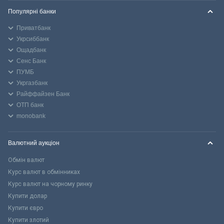
Популярні банки
Приватбанк
Укрсиббанк
Ощадбанк
Сенс Банк
ПУМБ
Укргазбанк
Райффайзен Банк
ОТП банк
monobank
Валютний аукціон
Обмін валют
Курс валют в обмінниках
Курс валют на чорному ринку
Купити долар
Купити євро
Купити злотий