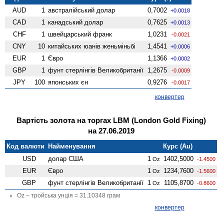
AUD
1
австралійський долар
0,7002
+0.0018
CAD
1
канадський долар
0,7625
+0.0013
CHF
1
швейцарський франк
1,0231
-0.0021
CNY
10
китайських юанів женьмiньбi
1,4541
+0.0006
EUR
1
Євро
1,1366
+0.0002
GBP
1
фунт стерлінгів Велико­британії
1,2675
-0.0009
JPY
100
японських єн
0,9276
-0.0017
конвертер
Вартість золота на торгах LBM (London Gold Fixing)
на 27.06.2019
Код валюти
Найменування
Курс (Au)
USD
долар США
1
1402,5000
Oz
-1.4500
EUR
Євро
1
1234,7600
Oz
-1.5600
GBP
фунт стерлінгів Велико­британії
1
1105,8700
Oz
-0.8600
Oz – тройська унція = 31.10348 грам
конвертер