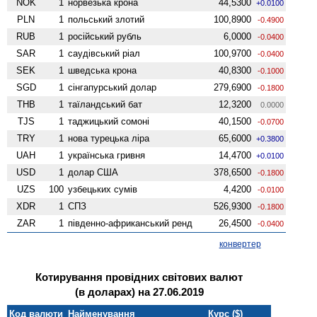
NOK
1
норвезька крона
44,5300
+0.0100
PLN
1
польський злотий
100,8900
-0.4900
RUB
1
російський рубль
6,0000
-0.0400
SAR
1
саудівський ріал
100,9700
-0.0400
SEK
1
шведська крона
40,8300
-0.1000
SGD
1
сінгапурський долар
279,6900
-0.1800
THB
1
таїландський бат
12,3200
0.0000
TJS
1
таджицький сомоні
40,1500
-0.0700
TRY
1
нова турецька ліра
65,6000
+0.3800
UAH
1
українська гривня
14,4700
+0.0100
USD
1
долар США
378,6500
-0.1800
UZS
100
узбецьких сумів
4,4200
-0.0100
XDR
1
СПЗ
526,9300
-0.1800
ZAR
1
південно-африканський ренд
26,4500
-0.0400
конвертер
Котирування провідних світових валют
(в доларах) на 27.06.2019
Код валюти
Найменування
Курс ($)