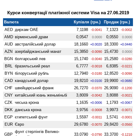
Курси конвертації платіжної системи Visa на 27.06.2019
Валюта
Купівля (грн.)
Продаж (грн.)
AED
дирхам ОАЕ
7,1198
7,1323
-0.0041
-0.0002
AMD
вiрменський драм
0,0547
0,0550
0.0000
0.0000
AUD
австралійський долар
18,1660
18,3300
+0.0020
+0.0440
AZN
азербайджанський манат
15,3850
15,4730
-0.0090
0.0000
BGN
болгарський лев
15,1740
15,2580
-0.0040
-0.0280
BRL
бразильський реал
6,7777
6,8385
-0.0018
-0.0221
BYN
білоруський рубль
12,7940
12,8520
-0.0180
-0.0090
CAD
канадський долар
19,8210
19,9900
+0.0100
+0.0680
CHF
швейцарський франк
26,7270
26,9090
-0.0370
-0.1200
CNY
китайський юань женьмiньбi
3,8009
3,8088
-0.0042
-0.0021
CZK
чеська крона
1,1635
1,1793
+0.0006
+0.0067
DKK
данська крона
3,9756
3,9973
-0.0008
-0.0071
EGP
єгипетський фунт
1,5597
1,5741
-0.0011
-0.0001
EUR
Євро
29,6780
29,8420
-0.0070
-0.0560
фунт стерлінгів Велико­
GBP
33,0790
33,3700
-0.0790
-0.1210