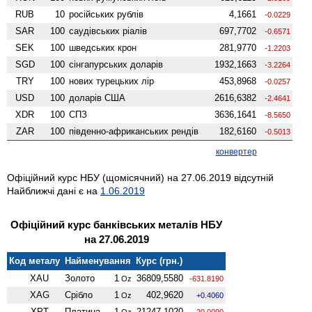
RUB
10
російських рублів
4,1661
-0.0229
SAR
100
саудівських ріалів
697,7702
-0.6571
SEK
100
шведських крон
281,9770
-1.2203
SGD
100
сінгапурських доларів
1932,1663
-3.2264
TRY
100
нових турецьких лір
453,8968
-0.0257
USD
100
доларів США
2616,6382
-2.4641
XDR
100
СПЗ
3636,1641
-8.5650
ZAR
100
південно-африканських рендів
182,6160
-0.5013
конвертер
Офіційний курс НБУ (щомісячний) на 27.06.2019 відсутній
Найближчі дані є на
1.06.2019
Офіційний курс банківських металів НБУ
на 27.06.2019
Код металу
Найменування
Курс (грн.)
XAU
Золото
1
36809,5580
Oz
-631.8190
XAG
Срібло
1
402,9620
Oz
+0.4060
XPT
Платина
1
21247,1020
Oz
-20.0090