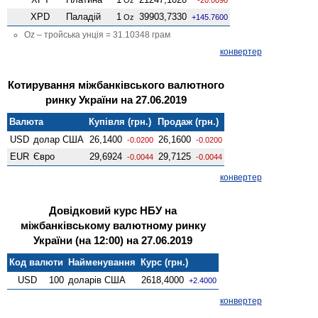
XPD
Паладій
1
39903,7330
Oz
+145.7600
Oz – тройська унція = 31.10348 грам
конвертер
Котирування міжбанківського валютного
ринку України на 27.06.2019
Валюта
Купівля (грн.)
Продаж (грн.)
USD
долар США
26,1400
26,1600
-0.0200
-0.0200
EUR
Євро
29,6924
29,7125
-0.0044
-0.0044
конвертер
Довідковий курс НБУ на
міжбанківському валютному ринку
України (на 12:00) на 27.06.2019
Код валюти
Найменування
Курс (грн.)
USD
100
доларів США
2618,4000
+2.4000
конвертер