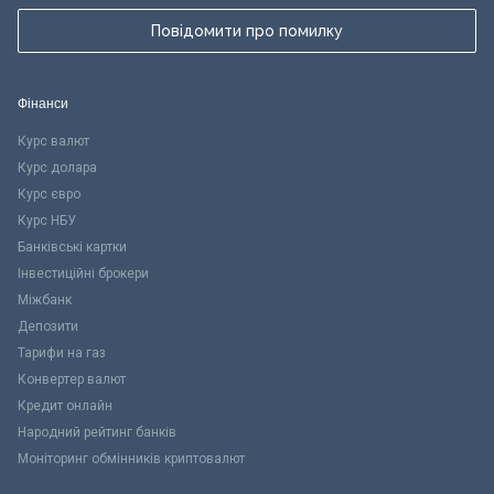
Повідомити про помилку
Фінанси
Курс валют
Курс долара
Курс євро
Курс НБУ
Банківські картки
Інвестиційні брокери
Міжбанк
Депозити
Тарифи на газ
Конвертер валют
Кредит онлайн
Народний рейтинг банків
Моніторинг обмінників криптовалют