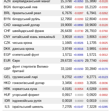
AZN
азербайджанський манат
15,3790
15,3890
+0.0050
-0.0120
BGN
болгарський лев
15,1960
15,2120
-0.0160
-0.0330
BRL
бразильський реал
6,7676
6,7941
-0.0287
-0.0262
BYN
білоруський рубль
12,7950
12,8040
-0.0200
-0.0330
CAD
канадський долар
19,9000
19,9600
+0.0890
-0.0120
CHF
швейцарський франк
26,6430
26,7910
-0.0730
-0.0760
CNY
китайський юань женьмiньбi
3,8018
3,8063
+0.0023
-0.0057
CZK
чеська крона
1,1665
1,1705
+0.0026
-0.0025
DKK
данська крона
3,9749
3,9891
+0.0016
-0.0054
EGP
єгипетський фунт
1,5711
1,5721
+0.0006
-0.0012
EUR
Євро
29,6720
29,7740
+0.0070
-0.0440
фунт стерлінгів Велико­
GBP
33,1160
33,2840
+0.0150
+0.0170
британії
GEL
грузинський ларі
9,2702
9,2771
+0.0357
+0.0123
HKD
гонконгівський долар
3,3456
3,3505
-0.0003
-0.0036
HRK
хорватська куна
4,0181
4,0269
-0.0054
-0.0055
HUF
угорський форинт
0,0917
0,0920
0.0000
-0.0002
IDR
індонезійська рупія
0,0018
0,0019
0.0000
0.0000
ILS
ізраїльський шекель
7,2705
7,3228
+0.0147
+0.0285