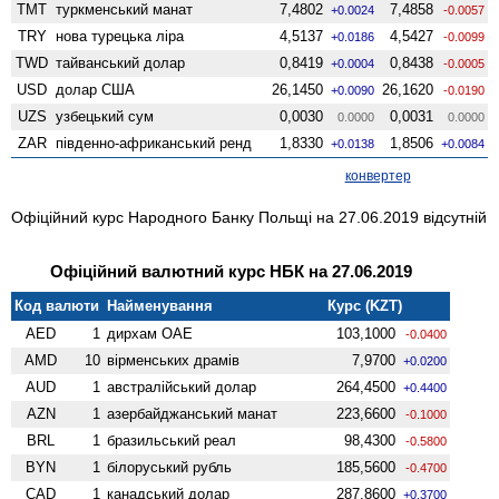
TMT
туркменський манат
7,4802
7,4858
+0.0024
-0.0057
TRY
нова турецька ліра
4,5137
4,5427
+0.0186
-0.0099
TWD
тайванський долар
0,8419
0,8438
+0.0004
-0.0005
USD
долар США
26,1450
26,1620
+0.0090
-0.0190
UZS
узбецький сум
0,0030
0,0031
0.0000
0.0000
ZAR
південно-африканський ренд
1,8330
1,8506
+0.0138
+0.0084
конвертер
Офіційний курс Народного Банку Польщі на 27.06.2019 відсутній
Офіційний валютний курс НБК на 27.06.2019
Код валюти
Найменування
Курс (KZT)
AED
1
дирхам ОАЕ
103,1000
-0.0400
AMD
10
вiрменських драмів
7,9700
+0.0200
AUD
1
австралійський долар
264,4500
+0.4400
AZN
1
азербайджанський манат
223,6600
-0.1000
BRL
1
бразильський реал
98,4300
-0.5800
BYN
1
білоруський рубль
185,5600
-0.4700
CAD
1
канадський долар
287,8600
+0.3700