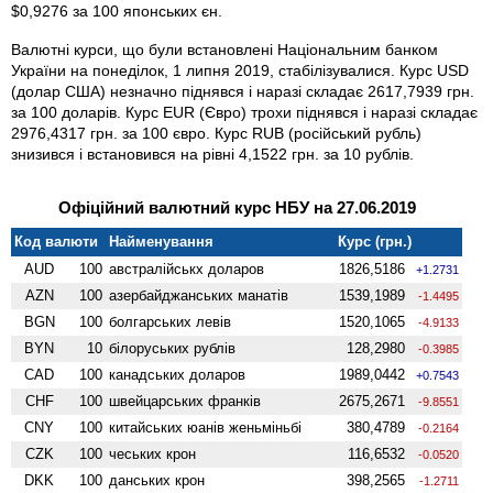
$0,9276 за 100 японських єн.
Валютні курси, що були встановлені Національним банком
України на понеділок, 1 липня 2019, стабілізувалися. Курс USD
(долар США) незначно піднявся і наразі складає 2617,7939 грн.
за 100 доларів. Курс EUR (Євро) трохи піднявся і наразі складає
2976,4317 грн. за 100 євро. Курс RUB (російський рубль)
знизився і встановився на рівні 4,1522 грн. за 10 рублів.
Офіційний валютний курс НБУ на 27.06.2019
Код валюти
Найменування
Курс (грн.)
AUD
100
австралійськх доларов
1826,5186
+1.2731
AZN
100
азербайджанських манатів
1539,1989
-1.4495
BGN
100
болгарських левів
1520,1065
-4.9133
BYN
10
білоруських рублів
128,2980
-0.3985
CAD
100
канадських доларов
1989,0442
+0.7543
CHF
100
швейцарських франків
2675,2671
-9.8551
CNY
100
китайських юанів женьмiньбi
380,4789
-0.2164
CZK
100
чеських крон
116,6532
-0.0520
DKK
100
данських крон
398,2565
-1.2711