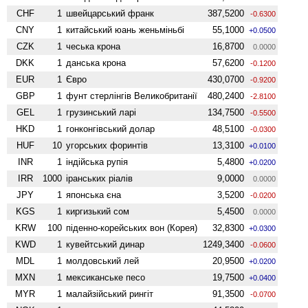
CHF
1
швейцарський франк
387,5200
-0.6300
CNY
1
китайський юань женьмiньбi
55,1000
+0.0500
CZK
1
чеська крона
16,8700
0.0000
DKK
1
данська крона
57,6200
-0.1200
EUR
1
Євро
430,0700
-0.9200
GBP
1
фунт стерлінгів Велико­британії
480,2400
-2.8100
GEL
1
грузинський ларі
134,7500
-0.5500
HKD
1
гонконгівський долар
48,5100
-0.0300
HUF
10
угорських форинтів
13,3100
+0.0100
INR
1
індійська рупія
5,4800
+0.0200
IRR
1000
іранських ріалів
9,0000
0.0000
JPY
1
японська єна
3,5200
-0.0200
KGS
1
киргизький сом
5,4500
0.0000
KRW
100
піденно-корейських вон (Корея)
32,8300
+0.0300
KWD
1
кувейтський динар
1249,3400
-0.0600
MDL
1
молдовський лей
20,9500
+0.0200
MXN
1
мексиканське песо
19,7500
+0.0400
MYR
1
малайзійський рингіт
91,3500
-0.0700