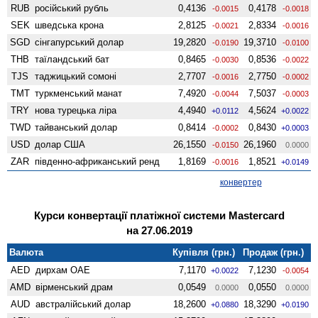
RUB
російський рубль
0,4136
0,4178
-0.0015
-0.0018
SEK
шведська крона
2,8125
2,8334
-0.0021
-0.0016
SGD
сінгапурський долар
19,2820
19,3710
-0.0190
-0.0100
THB
таїландський бат
0,8465
0,8536
-0.0030
-0.0022
TJS
таджицький сомоні
2,7707
2,7750
-0.0016
-0.0002
TMT
туркменський манат
7,4920
7,5037
-0.0044
-0.0003
TRY
нова турецька ліра
4,4940
4,5624
+0.0112
+0.0022
TWD
тайванський долар
0,8414
0,8430
-0.0002
+0.0003
USD
долар США
26,1550
26,1960
-0.0150
0.0000
ZAR
південно-африканський ренд
1,8169
1,8521
-0.0016
+0.0149
конвертер
Курси конвертації платіжної системи Mastercard
на 27.06.2019
Валюта
Купівля (грн.)
Продаж (грн.)
AED
дирхам ОАЕ
7,1170
7,1230
+0.0022
-0.0054
AMD
вiрменський драм
0,0549
0,0550
0.0000
0.0000
AUD
австралійський долар
18,2600
18,3290
+0.0880
+0.0190