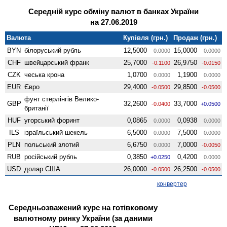
Середній курс обміну валют в банках України
на 27.06.2019
Валюта
Купівля (грн.)
Продаж (грн.)
BYN
білоруський рубль
12,5000
15,0000
0.0000
0.0000
CHF
швейцарський франк
25,7000
26,9750
-0.1100
-0.0150
CZK
чеська крона
1,0700
1,1900
0.0000
0.0000
EUR
Євро
29,4000
29,8500
-0.0500
-0.0500
фунт стерлінгів Велико­
GBP
32,2600
33,7000
-0.0400
+0.0500
британії
HUF
угорський форинт
0,0865
0,0938
0.0000
0.0000
ILS
ізраїльський шекель
6,5000
7,5000
0.0000
0.0000
PLN
польський злотий
6,6750
7,0000
0.0000
-0.0050
RUB
російський рубль
0,3850
0,4200
+0.0250
0.0000
USD
долар США
26,0000
26,2500
-0.0500
-0.0500
конвертер
Середньозважений курс на готівковому
валютному ринку України (за даними