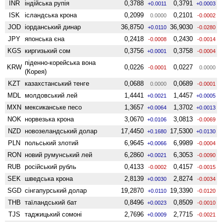
INR
індійська рупія
0,3788
0,3791
+0.0011
+0.0003
ISK
ісландська крона
0,2099
0,2101
0.0000
-0.0002
JOD
іорданський динар
36,8750
36,9030
+0.0110
-0.0280
JPY
японська єна
0,2418
0,2430
-0.0008
-0.0014
KGS
киргизький сом
0,3756
0,3758
+0.0001
-0.0004
піденно-корейська вона
KRW
0,0226
0,0227
-0.0001
0.0000
(Корея)
KZT
казахстанський тенге
0,0688
0,0689
0.0000
-0.0001
MDL
молдовський лей
1,4441
1,4457
+0.0021
+0.0005
MXN
мексиканське песо
1,3657
1,3702
+0.0064
+0.0013
NOK
норвезька крона
3,0670
3,0813
+0.0106
-0.0069
NZD
ново­зеландський долар
17,4450
17,5300
+0.1680
+0.0130
PLN
польський злотий
6,9645
6,9989
+0.0066
-0.0004
RON
новий румунський лей
6,2860
6,3053
+0.0021
-0.0090
RUB
російський рубль
0,4133
0,4157
-0.0002
-0.0015
SEK
шведська крона
2,8139
2,8274
+0.0030
-0.0034
SGD
сінгапурський долар
19,2870
19,3390
+0.0110
-0.0120
THB
таїландський бат
0,8496
0,8509
+0.0023
-0.0010
TJS
таджицький сомоні
2,7696
2,7715
+0.0009
-0.0021