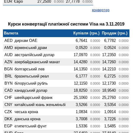
EUR
Євро
27,2500
27,7778
0.0000
0.0000
конвертер
Курси конвертації платіжної системи Visa на 3.11.2019
Валюта
Купівля (грн.)
Продаж (грн.)
AED
дирхам ОАЕ
6,7641
6,7782
0.0000
0.0000
AMD
вiрменський драм
0,0520
0,0524
0.0000
0.0000
AUD
австралійський долар
17,0970
17,2350
0.0000
0.0000
AZN
азербайджанський манат
14,4280
14,7260
0.0000
0.0000
BGN
болгарський лев
14,1350
14,2210
0.0000
0.0000
BRL
бразильський реал
6,1777
6,2725
0.0000
0.0000
BYN
білоруський рубль
12,1150
12,1730
0.0000
0.0000
CAD
канадський долар
18,8250
18,9540
0.0000
0.0000
CHF
швейцарський франк
25,1060
25,2760
0.0000
0.0000
CNY
китайський юань женьмiньбi
3,5266
3,5354
0.0000
0.0000
CZK
чеська крона
1,0834
1,0914
0.0000
0.0000
DKK
данська крона
3,7008
3,7226
0.0000
0.0000
EGP
єгипетський фунт
1,5336
1,5485
0.0000
0.0000