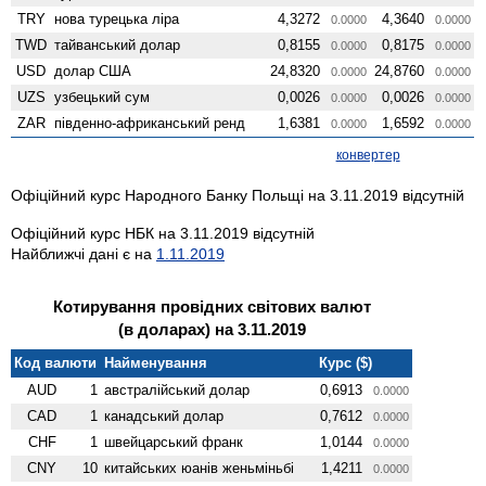
TRY
нова турецька ліра
4,3272
4,3640
0.0000
0.0000
TWD
тайванський долар
0,8155
0,8175
0.0000
0.0000
USD
долар США
24,8320
24,8760
0.0000
0.0000
UZS
узбецький сум
0,0026
0,0026
0.0000
0.0000
ZAR
південно-африканський ренд
1,6381
1,6592
0.0000
0.0000
конвертер
Офіційний курс Народного Банку Польщі на 3.11.2019 відсутній
Офіційний курс НБК на 3.11.2019 відсутній
Найближчі дані є на
1.11.2019
Котирування провідних світових валют
(в доларах) на 3.11.2019
Код валюти
Найменування
Курс ($)
AUD
1
австралійський долар
0,6913
0.0000
CAD
1
канадський долар
0,7612
0.0000
CHF
1
швейцарський франк
1,0144
0.0000
CNY
10
китайських юанів женьмiньбi
1,4211
0.0000