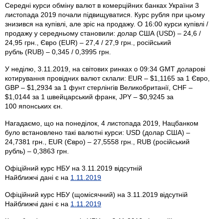
Середні курси обміну валют в комерційних банках України 3
листопада 2019 почали підвищуватися. Курс рубля при цьому
знизився на купівлі, але зріс на продажу. О 16:00 курси купівлі /
продажу у середньому становили: долар США (USD) – 24,6 /
24,95 грн., Євро (EUR) – 27,4 / 27,9 грн., російський
рубль (RUB) – 0,345 / 0,3995 грн.
У неділю, 3.11.2019, на світових ринках о 09:34 GMT доларові
котирування провідних валют склали: EUR – $1,1165 за 1 Євро,
GBP – $1,2934 за 1 фунт стерлінгів Велико­британії, CHF –
$1,0144 за 1 швейцарський франк, JPY – $0,9245 за
100 японських єн.
Нагадаємо, що на понеділок, 4 листопада 2019, Нацбанком
було встановлено такі валютні курси: USD (долар США) –
24,7381 грн., EUR (Євро) – 27,5558 грн., RUB (російський
рубль) – 0,3863 грн.
Офіційний курс НБУ на 3.11.2019 відсутній
Найближчі дані є на
1.11.2019
Офіційний курс НБУ (щомісячний) на 3.11.2019 відсутній
Найближчі дані є на
1.11.2019