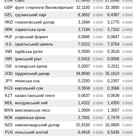
EUR
Євро
27,6450
27,8140
0.0000
0.0000
GBP
фунт стерлінгів Велико­британії
32,1100
32,3000
0.0000
0.0000
GEL
грузинський ларі
8,3652
8,4387
0.0000
0.0000
HKD
гонконгівський долар
3,1694
3,1775
0.0000
0.0000
HRK
хорватська куна
3,7194
3,7310
0.0000
0.0000
HUF
угорський форинт
0,0845
0,0847
0.0000
0.0000
ILS
ізраїльський шекель
7,0222
7,0754
0.0000
0.0000
INR
індійська рупія
0,3500
0,3518
0.0000
0.0000
IRR
іранський ріал
0,5915
0,0006
0.0000
0.0000
ISK
ісландська крона
0,2007
0,2011
0.0000
0.0000
JOD
іорданський динар
34,9930
35,1610
0.0000
0.0000
JPY
японська єна
0,2293
0,2307
0.0000
0.0000
KGS
киргизький сом
0,3559
0,3566
0.0000
0.0000
KZT
казахстанський тенге
0,0637
0,0639
0.0000
0.0000
MDL
молдовський лей
1,4322
1,4350
0.0000
0.0000
MXN
мексиканське песо
1,3004
1,3057
0.0000
0.0000
NOK
норвезька крона
2,7001
2,7479
0.0000
0.0000
NZD
ново­зеландський долар
15,9150
16,0800
0.0000
0.0000
PLN
польський злотий
6,4918
6,5436
0.0000
0.0000