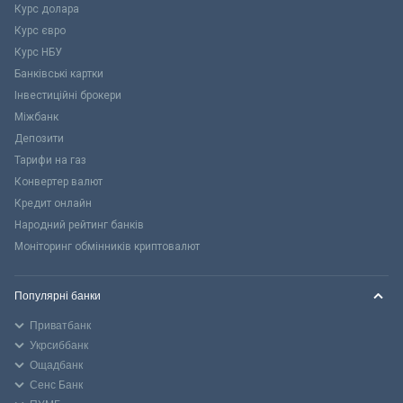
Курс долара
Курс євро
Курс НБУ
Банківські картки
Інвестиційні брокери
Міжбанк
Депозити
Тарифи на газ
Конвертер валют
Кредит онлайн
Народний рейтинг банків
Моніторинг обмінників криптовалют
Популярні банки
Приватбанк
Укрсиббанк
Ощадбанк
Сенс Банк