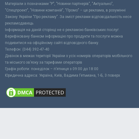
Матеріали з позначками "Р", "Новини партнерів", "Актуально",
"Спецпроект", "Новини компаній", "Промо" – це реклама, в розумінні
Закону України "Про рекламу". За зміст реклами відповідальність несе
рекламодавець.
Інформація на даній сторінці не є рекламою банківських послуг.
Верифіковану банком інформацію про продукти та послуги можна
подивитися на офіційному сайті відповідного банку.
Телефон: (044) 392-47-40
Дзвінок в межах території України з усіх номерів операторів мобільного
та міського зв’язку за тарифами операторів
Графік роботи: понеділок – п’ятниця з 09:00 до 18:00
Юридична адреса: Україна, Київ, Вадима Гетьмана, 1-Б, 3 поверх