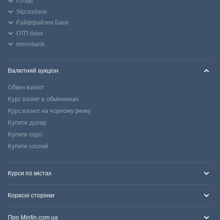
ПУМБ
Укргазбанк
Райффайзен Банк
ОТП банк
monobank
Валютний аукціон
Обмін валют
Курс валют в обмінниках
Курс валют на чорному ринку
Купити долар
Купити євро
Купити злотий
Курси по містах
Корисні сторінки
Про Minfin.com.ua