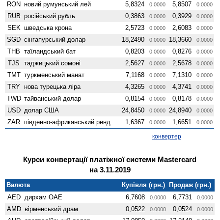
RON
новий румунський лей
5,8324
5,8507
0.0000
0.0000
RUB
російський рубль
0,3863
0,3929
0.0000
0.0000
SEK
шведська крона
2,5723
2,6083
0.0000
0.0000
SGD
сінгапурський долар
18,2490
18,3660
0.0000
0.0000
THB
таїландський бат
0,8203
0,8276
0.0000
0.0000
TJS
таджицький сомоні
2,5627
2,5678
0.0000
0.0000
TMT
туркменський манат
7,1168
7,1310
0.0000
0.0000
TRY
нова турецька ліра
4,3265
4,3741
0.0000
0.0000
TWD
тайванський долар
0,8154
0,8178
0.0000
0.0000
USD
долар США
24,8450
24,8940
0.0000
0.0000
ZAR
південно-африканський ренд
1,6367
1,6651
0.0000
0.0000
конвертер
Курси конвертації платіжної системи Mastercard
на 3.11.2019
Валюта
Купівля (грн.)
Продаж (грн.)
AED
дирхам ОАЕ
6,7608
6,7731
0.0000
0.0000
AMD
вiрменський драм
0,0522
0,0524
0.0000
0.0000