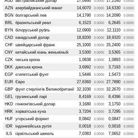
AUD
австралійський долар
17,0950
17,2140
0.0000
0.0000
AZN
азербайджанський манат
14,6070
14,6330
0.0000
0.0000
BGN
болгарський лев
14,1790
14,2090
0.0000
0.0000
BRL
бразильський реал
6,1523
6,2645
0.0000
0.0000
BYN
білоруський рубль
12,0900
12,1110
0.0000
0.0000
CAD
канадський долар
18,8200
18,9320
0.0000
0.0000
CHF
швейцарський франк
25,1000
25,2400
0.0000
0.0000
CNY
китайський юань женьмiньбi
3,5300
3,5365
0.0000
0.0000
CZK
чеська крона
1,0838
1,0893
0.0000
0.0000
DKK
данська крона
3,6992
3,7193
0.0000
0.0000
EGP
єгипетський фунт
1,5446
1,5473
0.0000
0.0000
EUR
Євро
27,6360
27,7890
0.0000
0.0000
GBP
фунт стерлінгів Велико­британії
32,1030
32,2670
0.0000
0.0000
GEL
грузинський ларі
8,4169
8,4396
0.0000
0.0000
HKD
гонконгівський долар
3,1680
3,1750
0.0000
0.0000
HRK
хорватська куна
3,7204
3,7295
0.0000
0.0000
HUF
угорський форинт
0,0842
0,0847
0.0000
0.0000
IDR
індонезійська рупія
0,0018
0,0018
0.0000
0.0000
ILS
ізраїльський шекель
7,0383
7,0652
0.0000
0.0000