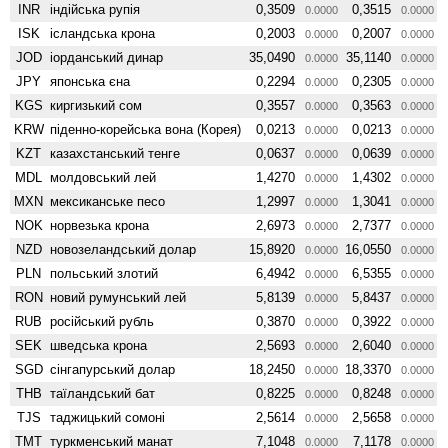
INR
індійська рупія
0,3509
0,3515
0.0000
0.0000
ISK
ісландська крона
0,2003
0,2007
0.0000
0.0000
JOD
іорданський динар
35,0490
35,1140
0.0000
0.0000
JPY
японська єна
0,2294
0,2305
0.0000
0.0000
KGS
киргизький сом
0,3557
0,3563
0.0000
0.0000
KRW
піденно-корейська вона (Корея)
0,0213
0,0213
0.0000
0.0000
KZT
казахстанський тенге
0,0637
0,0639
0.0000
0.0000
MDL
молдовський лей
1,4270
1,4302
0.0000
0.0000
MXN
мексиканське песо
1,2997
1,3041
0.0000
0.0000
NOK
норвезька крона
2,6973
2,7377
0.0000
0.0000
NZD
ново­зеландський долар
15,8920
16,0550
0.0000
0.0000
PLN
польський злотий
6,4942
6,5355
0.0000
0.0000
RON
новий румунський лей
5,8139
5,8437
0.0000
0.0000
RUB
російський рубль
0,3870
0,3922
0.0000
0.0000
SEK
шведська крона
2,5693
2,6040
0.0000
0.0000
SGD
сінгапурський долар
18,2450
18,3370
0.0000
0.0000
THB
таїландський бат
0,8225
0,8248
0.0000
0.0000
TJS
таджицький сомоні
2,5614
2,5658
0.0000
0.0000
TMT
туркменський манат
7,1048
7,1178
0.0000
0.0000