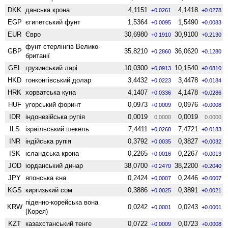
DKK
данська крона
4,1151
4,1418
+0.0261
+0.0278
EGP
єгипетський фунт
1,5364
1,5490
+0.0095
+0.0083
EUR
Євро
30,6980
30,9100
+0.1910
+0.2130
фунт стерлінгів Велико­
GBP
35,8210
36,0620
+0.2860
+0.1280
британії
GEL
грузинський ларі
10,0300
10,1540
+0.0913
+0.0810
HKD
гонконгівський долар
3,4432
3,4478
+0.0223
+0.0184
HRK
хорватська куна
4,1407
4,1478
+0.0336
+0.0286
HUF
угорський форинт
0,0973
0,0976
+0.0009
+0.0008
IDR
індонезійська рупія
0,0019
0,0019
0.0000
0.0000
ILS
ізраїльський шекель
7,4411
7,4721
+0.0268
+0.0183
INR
індійська рупія
0,3792
0,3827
+0.0035
+0.0032
ISK
ісландська крона
0,2265
0,2267
+0.0016
+0.0013
JOD
іорданський динар
38,0700
38,2200
+0.2470
+0.2040
JPY
японська єна
0,2424
0,2446
+0.0007
+0.0007
KGS
киргизький сом
0,3886
0,3891
+0.0025
+0.0021
піденно-корейська вона
KRW
0,0242
0,0243
+0.0001
+0.0001
(Корея)
KZT
казахстанський тенге
0,0722
0,0723
+0.0009
+0.0008