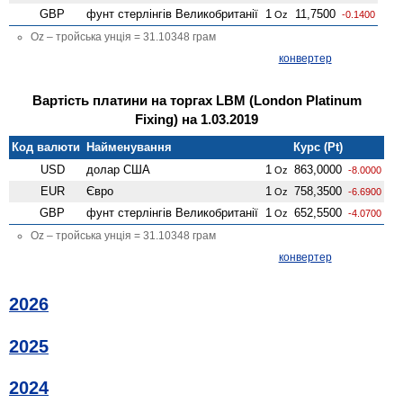
GBP
фунт стерлінгів Велико­британії
1
11,7500
Oz
-0.1400
Oz – тройська унція = 31.10348 грам
конвертер
Вартість платини на торгах LBM (London Platinum
Fixing) на 1.03.2019
Код валюти
Найменування
Курс (Pt)
USD
долар США
1
863,0000
Oz
-8.0000
EUR
Євро
1
758,3500
Oz
-6.6900
GBP
фунт стерлінгів Велико­британії
1
652,5500
Oz
-4.0700
Oz – тройська унція = 31.10348 грам
конвертер
2026
2025
2024