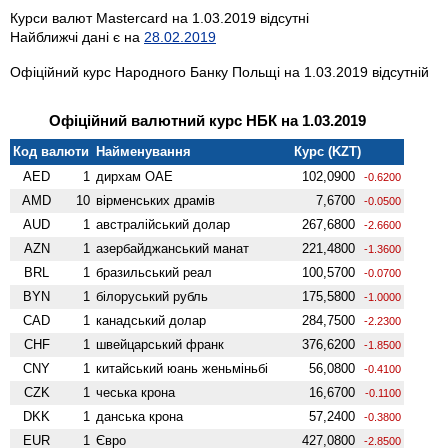
Курси валют Mastercard на 1.03.2019 відсутні
Найближчі дані є на
28.02.2019
Офіційний курс Народного Банку Польщі на 1.03.2019 відсутній
Офіційний валютний курс НБК на 1.03.2019
Код валюти
Найменування
Курс (KZT)
AED
1
дирхам ОАЕ
102,0900
-0.6200
AMD
10
вiрменських драмів
7,6700
-0.0500
AUD
1
австралійський долар
267,6800
-2.6600
AZN
1
азербайджанський манат
221,4800
-1.3600
BRL
1
бразильський реал
100,5700
-0.0700
BYN
1
білоруський рубль
175,5800
-1.0000
CAD
1
канадський долар
284,7500
-2.2300
CHF
1
швейцарський франк
376,6200
-1.8500
CNY
1
китайський юань женьмiньбi
56,0800
-0.4100
CZK
1
чеська крона
16,6700
-0.1100
DKK
1
данська крона
57,2400
-0.3800
EUR
1
Євро
427,0800
-2.8500