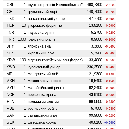
GBP
1
фунт стерлінгів Велико­британії
498,7300
-2.3100
GEL
1
грузинський ларі
140,7000
-0.0700
HKD
1
гонконгівський долар
47,7700
-0.2900
HUF
10
угорських форинтів
13,5100
-0.0900
INR
1
індійська рупія
5,2700
-0.0200
IRR
1000
іранських ріалів
8,9000
-0.1000
JPY
1
японська єна
3,3800
-0.0400
KGS
1
киргизький сом
5,3900
-0.0400
KRW
100
піденно-корейських вон (Корея)
33,4000
-0.3500
KWD
1
кувейтський динар
1236,3500
-8.2400
MDL
1
молдовський лей
21,9300
-0.1300
MXN
1
мексиканське песо
19,5400
-0.1600
MYR
1
малайзійський рингіт
92,2400
-0.5900
NOK
1
норвезька крона
43,9100
-0.2800
PLN
1
польський злотий
99,0800
-0.4800
RUB
1
російський рубль
5,7000
-0.0400
SAR
1
саудівський ріал
99,9800
-0.6200
SEK
1
шведська крона
40,8100
+0.0800