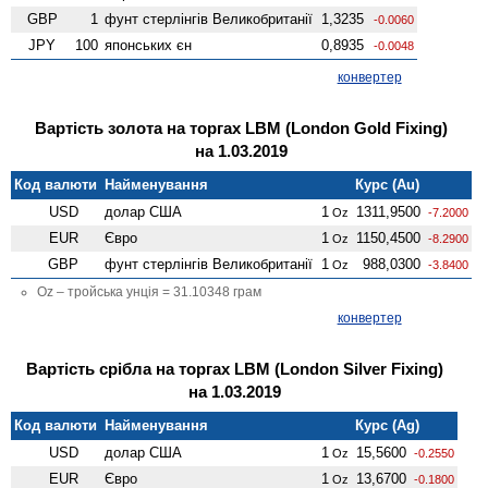
GBP
1
фунт стерлінгів Велико­британії
1,3235
-0.0060
JPY
100
японських єн
0,8935
-0.0048
конвертер
Вартість золота на торгах LBM (London Gold Fixing)
на 1.03.2019
Код валюти
Найменування
Курс (Au)
USD
долар США
1
1311,9500
Oz
-7.2000
EUR
Євро
1
1150,4500
Oz
-8.2900
GBP
фунт стерлінгів Велико­британії
1
988,0300
Oz
-3.8400
Oz – тройська унція = 31.10348 грам
конвертер
Вартість срібла на торгах LBM (London Silver Fixing)
на 1.03.2019
Код валюти
Найменування
Курс (Ag)
USD
долар США
1
15,5600
Oz
-0.2550
EUR
Євро
1
13,6700
Oz
-0.1800