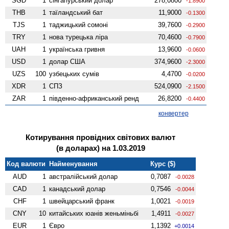
SGD
1
сінгапурський долар
278,0800
-1.8900
THB
1
таїландський бат
11,9000
-0.1300
TJS
1
таджицький сомоні
39,7600
-0.2900
TRY
1
нова турецька ліра
70,4600
-0.7900
UAH
1
українська гривня
13,9600
-0.0600
USD
1
долар США
374,9600
-2.3000
UZS
100
узбецьких сумів
4,4700
-0.0200
XDR
1
СПЗ
524,0900
-2.1500
ZAR
1
південно-африканський ренд
26,8200
-0.4400
конвертер
Котирування провідних світових валют
(в доларах) на 1.03.2019
Код валюти
Найменування
Курс ($)
AUD
1
австралійський долар
0,7087
-0.0028
CAD
1
канадський долар
0,7546
-0.0044
CHF
1
швейцарський франк
1,0021
-0.0019
CNY
10
китайських юанів женьмiньбi
1,4911
-0.0027
EUR
1
Євро
1,1392
+0.0014