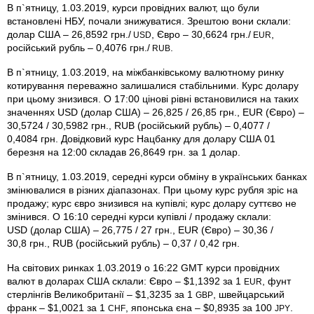
В п`ятницу, 1.03.2019, курси провідних валют, що були
встановлені НБУ, почали знижуватися. Зрештою вони склали:
долар США – 26,8592 грн./
, Євро – 30,6624 грн./
,
USD
EUR
російський рубль – 0,4076 грн./
.
RUB
В п`ятницу, 1.03.2019, на міжбанківському валютному ринку
котирування переважно залишалися стабільними. Курс долару
при цьому знизився. О 17:00 цінові рівні встановилися на таких
значеннях USD (долар США) – 26,825 / 26,85 грн., EUR (Євро) –
30,5724 / 30,5982 грн., RUB (російський рубль) – 0,4077 /
0,4084 грн. Довідковий курс Нацбанку для долару США 01
березня на 12:00 складав 26,8649 грн. за 1 долар.
В п`ятницу, 1.03.2019, середні курси обміну в українських банках
змінювалися в різних діапазонах. При цьому курс рубля зріс на
продажу; курс євро знизився на купівлі; курс долару суттєво не
змінився. О 16:10 середні курси купівлі / продажу склали:
USD (долар США) – 26,775 / 27 грн., EUR (Євро) – 30,36 /
30,8 грн., RUB (російський рубль) – 0,37 / 0,42 грн.
На світових ринках 1.03.2019 о 16:22 GMT курси провідних
валют в доларах США склали: Євро – $1,1392 за 1
, фунт
EUR
стерлінгів Велико­британії – $1,3235 за 1
, швейцарський
GBP
франк – $1,0021 за 1
, японська єна – $0,8935 за 100
.
CHF
JPY