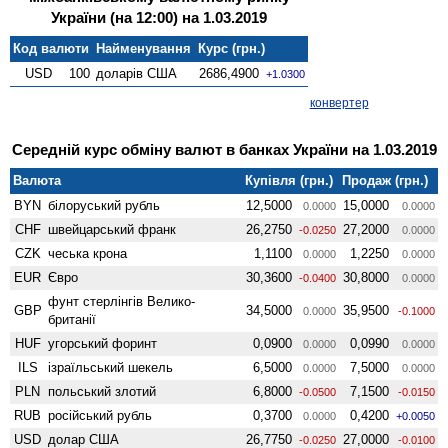
України (на 12:00) на 1.03.2019
Код валюти
Найменування
Курс (грн.)
USD
100
доларів США
2686,4900
+1.0300
конвертер
Середній курс обміну валют в банках України на 1.03.2019
Валюта
Купівля (грн.)
Продаж (грн.)
BYN
білоруський рубль
12,5000
15,0000
0.0000
0.0000
CHF
швейцарський франк
26,2750
27,2000
-0.0250
0.0000
CZK
чеська крона
1,1100
1,2250
0.0000
0.0000
EUR
Євро
30,3600
30,8000
-0.0400
0.0000
фунт стерлінгів Велико­
GBP
34,5000
35,9500
0.0000
-0.1000
британії
HUF
угорський форинт
0,0900
0,0990
0.0000
0.0000
ILS
ізраїльський шекель
6,5000
7,5000
0.0000
0.0000
PLN
польський злотий
6,8000
7,1500
-0.0500
-0.0150
RUB
російський рубль
0,3700
0,4200
0.0000
+0.0050
USD
долар США
26,7750
27,0000
-0.0250
-0.0100