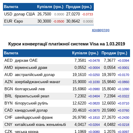
Валюта
Купівля (грн.)
Продаж (грн.)
USD
долар США
26,7500
27,0270
0.0000
-0.0733
EUR
Євро
30,3000
30,8642
-0.0500
0.0000
конвертер
Курси конвертації платіжної системи Visa на 1.03.2019
Валюта
Купівля (грн.)
Продаж (грн.)
AED
дирхам ОАЕ
7,3581
7,3677
+0.0478
+0.0394
AMD
вiрменський драм
0,0552
0,0554
+0.0004
+0.0001
AUD
австралійський долар
19,1610
19,3970
+0.0250
+0.0170
AZN
азербайджанський манат
15,9000
15,9840
+0.1030
+0.0860
BGN
болгарський лев
15,6960
15,8040
+0.0980
+0.1090
BRL
бразильський реал
7,2302
7,2394
+0.0404
+0.0322
BYN
білоруський рубль
12,6220
12,6650
+0.0820
+0.0710
CAD
канадський долар
20,4610
20,5980
+0.0870
+0.0760
CHF
швейцарський франк
26,9790
27,2670
+0.1810
+0.2430
CNY
китайський юань женьмiньбi
4,0417
4,0482
+0.0264
+0.0218
CZK
чеська крона
1,1969
1,2076
+0.0080
+0.0097