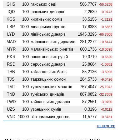
GHS
100
ганських седі
506,7767
-56.5258
IQD
100
іракських динарів
2,2639
-0.0743
KGS
100
киргизьких сомів
38,5155
-1.2121
LBP
1000
ліванських фунтів
17,8383
-0.5857
LYD
100
лівійських динарів
1945,3295
-66.7805
MAD
100
мароканських дирхамів
281,2272
-10.8444
MYR
100
малайзійських рингітів
660,1736
-18.0595
PKR
100
пакістанських рупій
19,3719
-0.6620
RSD
100
сербських динарів
25,8684
-1.0881
THB
100
таїландських батів
85,2136
-3.5995
TJS
100
таджицьких сомоні
284,5733
-9.3426
TMT
100
туркменських манатів
767,4047
-25.1942
TND
100
туніських динарів
887,0852
-32.7689
TWD
100
тайванських доларів
87,2561
-3.0700
UZS
100
узбецьких сумів
0,3196
-0.0112
VND
10000
в'єтнамських донгов
11,5777
-0.3781
конвертер