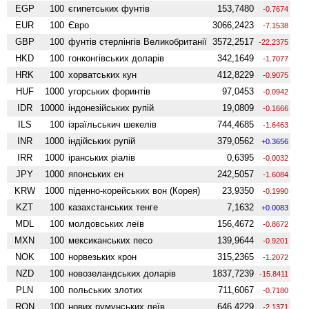
EGP
100
єгипетських фунтів
153,7480
-0.7674
EUR
100
Євро
3066,2423
-7.1538
GBP
100
фунтів стерлінгів Велико­британії
3572,2517
-22.2375
HKD
100
гонконгівських доларів
342,1649
-1.7077
HRK
100
хорватських кун
412,8229
-0.9075
HUF
1000
угорських форинтів
97,0453
-0.0942
IDR
10000
індонезійських рупій
19,0809
-0.1666
ILS
100
ізраїльськич шекелів
744,4685
-1.6463
INR
1000
індійських рупій
379,0562
+0.3656
IRR
1000
іранських ріалів
0,6395
-0.0032
JPY
1000
японських єн
242,5057
-1.6084
KRW
1000
піденно-корейських вон (Корея)
23,9350
-0.1990
KZT
100
казахстанських тенге
7,1632
+0.0083
MDL
100
молдовських леїв
156,4672
-0.8672
MXN
100
мексиканських песо
139,9644
-0.9201
NOK
100
норвезьких крон
315,2365
-1.2072
NZD
100
ново­зеландських доларів
1837,7239
-15.8411
PLN
100
польських злотих
711,6067
-0.7180
RON
100
нових румунських леїв
646,4229
-2.1371