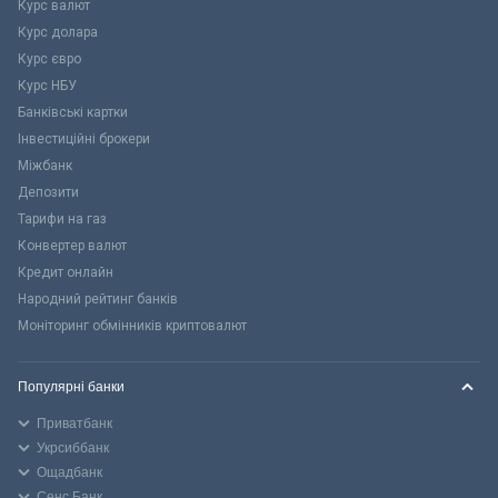
Курс валют
Курс долара
Курс євро
Курс НБУ
Банківські картки
Інвестиційні брокери
Міжбанк
Депозити
Тарифи на газ
Конвертер валют
Кредит онлайн
Народний рейтинг банків
Моніторинг обмінників криптовалют
Популярні банки
Приватбанк
Укрсиббанк
Ощадбанк
Сенс Банк