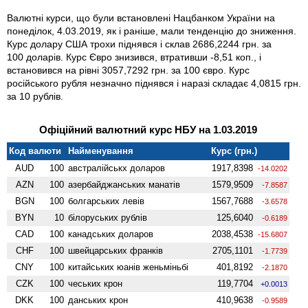
Валютні курси, що були встановлені Нацбанком України на
понеділок, 4.03.2019, як і раніше, мали тенденцію до зниження.
Курс долару США трохи піднявся і склав 2686,2244 грн. за
100 доларів. Курс Євро знизився, втративши -8,51 коп., і
встановився на рівні 3057,7292 грн. за 100 євро. Курс
російського рубля незначно піднявся і наразі складає 4,0815 грн.
за 10 рублів.
Офіційний валютний курс НБУ на 1.03.2019
Код валюти
Найменування
Курс (грн.)
AUD
100
австралійськх доларов
1917,8398
-14.0202
AZN
100
азербайджанських манатів
1579,9509
-7.8587
BGN
100
болгарських левів
1567,7688
-3.6578
BYN
10
білоруських рублів
125,6040
-0.6189
CAD
100
канадських доларов
2038,4538
-15.6807
CHF
100
швейцарських франків
2705,1101
-1.7739
CNY
100
китайських юанів женьмiньбi
401,8192
-2.1870
CZK
100
чеських крон
119,7704
+0.0013
DKK
100
данських крон
410,9638
-0.9589