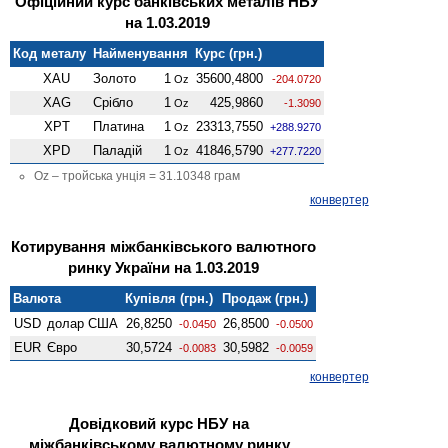
Офіційний курс банківських металів НБУ
на 1.03.2019
Код металу
Найменування
Курс (грн.)
XAU
Золото
1
35600,4800
Oz
-204.0720
XAG
Срібло
1
425,9860
Oz
-1.3090
XPT
Платина
1
23313,7550
Oz
+288.9270
XPD
Паладій
1
41846,5790
Oz
+277.7220
Oz – тройська унція = 31.10348 грам
конвертер
Котирування міжбанківського валютного
ринку України на 1.03.2019
Валюта
Купівля (грн.)
Продаж (грн.)
USD
долар США
26,8250
26,8500
-0.0450
-0.0500
EUR
Євро
30,5724
30,5982
-0.0083
-0.0059
конвертер
Довідковий курс НБУ на
міжбанківському валютному ринку