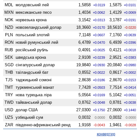
MDL
молдовський лей
1,5858
1,5875
+0.0119
+0.0101
MXN
мексиканське песо
1,4034
1,4129
+0.0062
+0.0069
NOK
норвезька крона
3,1542
3,1787
+0.0313
+0.0191
NZD
ново­зеландський долар
18,3660
18,5610
+0.0170
-0.0220
PLN
польський злотий
7,1148
7,1760
+0.0607
+0.0639
RON
новий румунський лей
6,4789
6,4939
+0.0470
+0.0396
RUB
російський рубль
0,4091
0,4121
+0.0025
+0.0018
SEK
шведська крона
2,9108
2,9521
+0.0239
+0.0383
SGD
сінгапурський долар
19,9840
20,0840
+0.0930
+0.0980
THB
таїландський бат
0,8552
0,8617
+0.0022
+0.0002
TJS
таджицький сомоні
2,8638
2,8670
+0.0186
+0.0153
TMT
туркменський манат
7,7428
7,7514
+0.0503
+0.0414
TRY
нова турецька ліра
5,0564
5,1042
+0.0169
+0.0051
TWD
тайванський долар
0,8762
0,8781
+0.0048
+0.0038
USD
долар США
27,0300
27,0600
+0.1750
+0.1440
UZS
узбецький сум
0,0032
0,0032
0.0000
0.0000
ZAR
південно-африканський ренд
1,9168
1,9461
-0.0043
-0.0028
конвертер