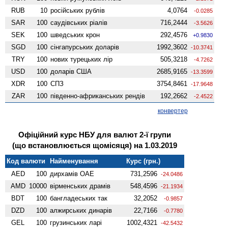
RUB
10
російських рублів
4,0764
-0.0285
SAR
100
саудівських ріалів
716,2444
-3.5626
SEK
100
шведських крон
292,4576
+0.9830
SGD
100
сінгапурських доларів
1992,3602
-10.3741
TRY
100
нових турецьких лір
505,3218
-4.7262
USD
100
доларів США
2685,9165
-13.3599
XDR
100
СПЗ
3754,8461
-17.9648
ZAR
100
південно-африканських рендів
192,2662
-2.4522
конвертер
Офіційний курс НБУ для валют 2-ї групи
(що встановлюється щомісяця) на 1.03.2019
Код валюти
Найменування
Курс (грн.)
AED
100
дирхамів ОАЕ
731,2596
-24.0486
AMD
10000
вiрменських драмів
548,4596
-21.1934
BDT
100
бангладеських так
32,2052
-0.9857
DZD
100
алжирських динарів
22,7166
-0.7780
GEL
100
грузинських ларі
1002,4321
-42.5432