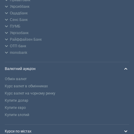
Укрсиббанк
Ощадбанк
Сенс Банк
ПУМБ
Укргазбанк
Райффайзен Банк
ОТП банк
monobank
Валютний аукціон
Обмін валют
Курс валют в обмінниках
Курс валют на чорному ринку
Купити долар
Купити євро
Купити злотий
Курси по містах