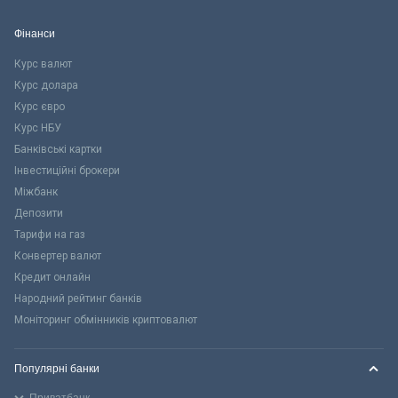
Фінанси
Курс валют
Курс долара
Курс євро
Курс НБУ
Банківські картки
Інвестиційні брокери
Міжбанк
Депозити
Тарифи на газ
Конвертер валют
Кредит онлайн
Народний рейтинг банків
Моніторинг обмінників криптовалют
Популярні банки
Приватбанк