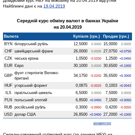
Довідковий курс НБУ на міжбанку на 20.04.2019 відсутній
Найближчі дані є на
19.04.2019
Середній курс обміну валют в банках України
на 20.04.2019
Валюта
Купівля (грн.)
Продаж (грн.)
BYN
білоруський рубль
12,5000
15,0000
0.0000
0.0000
CHF
швейцарський франк
26,0000
27,0750
0.0000
+0.0750
CZK
чеська крона
1,0500
1,2500
-0.0250
+0.0450
EUR
Євро
30,1000
30,6500
0.0000
+0.1000
фунт стерлінгів Велико­
GBP
34,1750
35,6500
-0.0250
+0.3000
британії
HUF
угорський форинт
0,0875
0,1003
-0.0025
+0.0043
ILS
ізраїльський шекель
6,5000
7,5000
0.0000
0.0000
PLN
польський злотий
6,8500
7,1500
+0.0450
+0.0050
RUB
російський рубль
0,3000
0,4200
-0.0950
-0.0050
USD
долар США
26,8500
27,2000
+0.0400
+0.1000
конвертер
Середньозважений готівковий курс (за даними НБУ) на