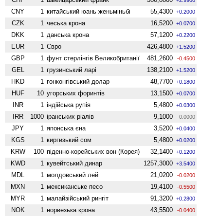
CNY
1
китайський юань женьмiньбi
55,4300
+0.2000
CZK
1
чеська крона
16,5200
+0.0700
DKK
1
данська крона
57,1200
+0.2200
EUR
1
Євро
426,4800
+1.5200
GBP
1
фунт стерлінгів Велико­британії
481,2600
-0.4500
GEL
1
грузинський ларі
138,2100
+1.5200
HKD
1
гонконгівський долар
48,7700
+0.1800
HUF
10
угорських форинтів
13,1500
+0.0700
INR
1
індійська рупія
5,4800
+0.0300
IRR
1000
іранських ріалів
9,1000
0.0000
JPY
1
японська єна
3,5200
+0.0400
KGS
1
киргизький сом
5,4800
+0.0200
KRW
100
піденно-корейських вон (Корея)
32,1400
+0.1200
KWD
1
кувейтський динар
1257,3000
+3.5400
MDL
1
молдовський лей
21,0200
-0.0200
MXN
1
мексиканське песо
19,4100
-0.5500
MYR
1
малайзійський рингіт
91,3200
+0.2800
NOK
1
норвезька крона
43,5500
-0.0400