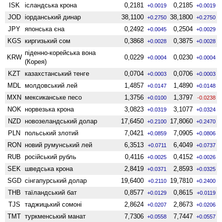
ISK
ісландська крона
0,2181
0,2185
+0.0019
+0.0019
JOD
іорданський динар
38,1100
38,1800
+0.2750
+0.2750
JPY
японська єна
0,2492
0,2504
+0.0045
+0.0029
KGS
киргизький сом
0,3868
0,3875
+0.0028
+0.0028
піденно-корейська вона
KRW
0,0229
0,0230
+0.0004
+0.0004
(Корея)
KZT
казахстанський тенге
0,0704
0,0706
+0.0003
+0.0003
MDL
молдовський лей
1,4857
1,4890
+0.0147
+0.0148
MXN
мексиканське песо
1,3756
1,3797
+0.0100
-0.0238
NOK
норвезька крона
3,0823
3,1077
+0.0319
+0.0324
NZD
ново­зеландський долар
17,6450
17,8060
+0.2100
+0.2470
PLN
польський злотий
7,0421
7,0905
+0.0859
+0.0806
RON
новий румунський лей
6,3513
6,4049
+0.0711
+0.0737
RUB
російський рубль
0,4116
0,4152
+0.0025
+0.0026
SEK
шведська крона
2,8419
2,8593
+0.0371
+0.0325
SGD
сінгапурський долар
19,6400
19,7810
+0.2110
+0.2400
THB
таїландський бат
0,8577
0,8615
+0.0129
+0.0119
TJS
таджицький сомоні
2,8624
2,8673
+0.0207
+0.0206
TMT
туркменський манат
7,7306
7,7447
+0.0558
+0.0557