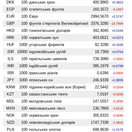
DKK
100
данських крон
400,9865
+0.3823
EGP
100
єгипетських фунтів
160,3572
-0.1067
EUR
100
Євро
2994,5670
+2.5747
GBP
100
фунтів стерлінгів Велико­британії
3376,3285
-16.7994
HKD
100
гонконгівських доларів
342,4045
+0.0164
HRK
100
хорватських кун
403,6621
+0.5373
HUF
1000
угорських форинтів
92,3280
+0.1930
IDR
10000
індонезійських рупій
18,7369
+0.0754
ILS
100
ізраїльськич шекелів
739,3080
-1.9263
INR
1000
індійських рупій
385,1979
+0.6799
IRR
1000
іранських ріалів
0,6394
-0.0004
JPY
1000
японських єн
246,9339
+1.8895
KRW
1000
піденно-корейських вон (Корея)
22,5442
-0.0204
KZT
100
казахстанських тенге
7,0197
-0.0266
MDL
100
молдовських леїв
147,5557
-0.2095
MXN
100
мексиканських песо
136,7869
-3.6216
NOK
100
норвезьких крон
305,8333
-0.6040
NZD
100
ново­зеландських доларів
1747,7338
-2.4810
PLN
100
польських злотих
698,9630
+1.3175