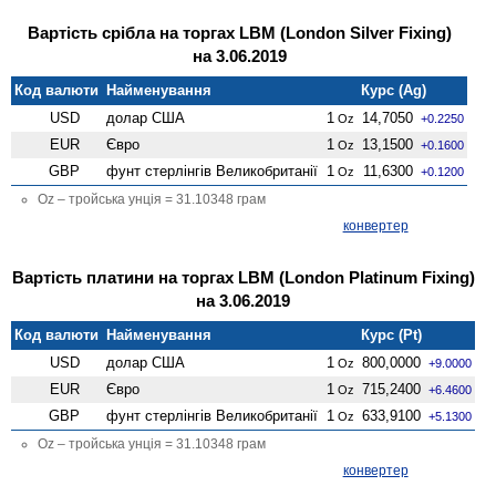
Вартість срібла на торгах LBM (London Silver Fixing)
на 3.06.2019
Код валюти
Найменування
Курс (Ag)
USD
долар США
1
14,7050
Oz
+0.2250
EUR
Євро
1
13,1500
Oz
+0.1600
GBP
фунт стерлінгів Велико­британії
1
11,6300
Oz
+0.1200
Oz – тройська унція = 31.10348 грам
конвертер
Вартість платини на торгах LBM (London Platinum Fixing)
на 3.06.2019
Код валюти
Найменування
Курс (Pt)
USD
долар США
1
800,0000
Oz
+9.0000
EUR
Євро
1
715,2400
Oz
+6.4600
GBP
фунт стерлінгів Велико­британії
1
633,9100
Oz
+5.1300
Oz – тройська унція = 31.10348 грам
конвертер