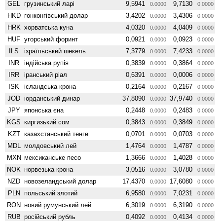
GEL
грузинський ларі
9,5941
9,7130
0.0000
0.0000
HKD
гонконгівський долар
3,4202
3,4306
0.0000
0.0000
HRK
хорватська куна
4,0320
4,0409
0.0000
0.0000
HUF
угорський форинт
0,0921
0,0923
0.0000
0.0000
ILS
ізраїльський шекель
7,3779
7,4233
0.0000
0.0000
INR
індійська рупія
0,3839
0,3864
0.0000
0.0000
IRR
іранський ріал
0,6391
0,0006
0.0000
0.0000
ISK
ісландська крона
0,2164
0,2167
0.0000
0.0000
JOD
іорданський динар
37,8090
37,9740
0.0000
0.0000
JPY
японська єна
0,2448
0,2483
0.0000
0.0000
KGS
киргизький сом
0,3843
0,3849
0.0000
0.0000
KZT
казахстанський тенге
0,0701
0,0703
0.0000
0.0000
MDL
молдовський лей
1,4764
1,4787
0.0000
0.0000
MXN
мексиканське песо
1,3666
1,4028
0.0000
0.0000
NOK
норвезька крона
3,0516
3,0780
0.0000
0.0000
NZD
ново­зеландський долар
17,4370
17,6080
0.0000
0.0000
PLN
польський злотий
6,9580
7,0231
0.0000
0.0000
RON
новий румунський лей
6,3019
6,3190
0.0000
0.0000
RUB
російський рубль
0,4092
0,4134
0.0000
0.0000