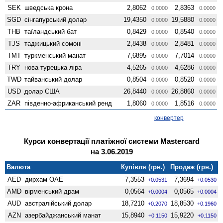
SEK
шведська крона
2,8062
2,8363
0.0000
0.0000
SGD
сінгапурський долар
19,4350
19,5880
0.0000
0.0000
THB
таїландський бат
0,8429
0,8540
0.0000
0.0000
TJS
таджицький сомоні
2,8438
2,8481
0.0000
0.0000
TMT
туркменський манат
7,6895
7,7014
0.0000
0.0000
TRY
нова турецька ліра
4,5265
4,6286
0.0000
0.0000
TWD
тайванський долар
0,8504
0,8520
0.0000
0.0000
USD
долар США
26,8440
26,8860
0.0000
0.0000
ZAR
південно-африканський ренд
1,8060
1,8516
0.0000
0.0000
конвертер
Курси конвертації платіжної системи Mastercard
на 3.06.2019
Валюта
Купівля (грн.)
Продаж (грн.)
AED
дирхам ОАЕ
7,3553
7,3694
+0.0531
+0.0530
AMD
вiрменський драм
0,0564
0,0565
+0.0004
+0.0004
AUD
австралійський долар
18,7210
18,8530
+0.2070
+0.1960
AZN
азербайджанський манат
15,8940
15,9220
+0.1150
+0.1150