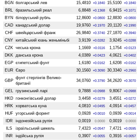
BGN
болгарський лев
15,4810
15,5100
+0.1840
+0.1840
BRL
бразильський реал
6,8848
6,9415
+0.1368
+0.1071
BYN
білоруський рубль
12,8600
12,8830
+0.0800
+0.0800
CAD
канадський долар
19,9760
20,1120
+0.1970
+0.1990
CHF
швейцарський франк
26,9840
27,1870
+0.3740
+0.3940
CNY
китайський юань женьмiньбi
3,9139
3,9245
+0.0282
+0.0288
CZK
чеська крона
1,1669
1,1754
+0.0116
+0.0123
DKK
данська крона
4,0389
4,0621
+0.0423
+0.0402
EGP
єгипетський фунт
1,6180
1,6208
+0.0162
+0.0162
EUR
Євро
30,1560
30,3340
+0.3090
+0.2960
фунт стерлінгів Велико­
GBP
34,0760
34,2620
+0.3790
+0.3070
британії
GEL
грузинський ларі
9,7888
9,8067
+0.0988
+0.0988
HKD
гонконгівський долар
3,4458
3,4551
+0.0279
+0.0272
HRK
хорватська куна
4,0810
4,0914
+0.0495
+0.0457
HUF
угорський форинт
0,0928
0,0939
+0.0010
+0.0014
IDR
індонезійська рупія
0,0019
0,0019
0.0000
0.0000
ILS
ізраїльський шекель
7,4323
7,4721
+0.0547
+0.0595
INR
індійська рупія
0,3907
0,3916
+0.0055
+0.0057