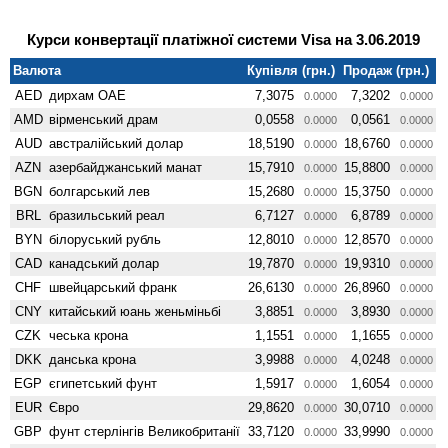
Курси конвертації платіжної системи Visa на 3.06.2019
Валюта
Купівля (грн.)
Продаж (грн.)
AED
дирхам ОАЕ
7,3075
7,3202
0.0000
0.0000
AMD
вiрменський драм
0,0558
0,0561
0.0000
0.0000
AUD
австралійський долар
18,5190
18,6760
0.0000
0.0000
AZN
азербайджанський манат
15,7910
15,8800
0.0000
0.0000
BGN
болгарський лев
15,2680
15,3750
0.0000
0.0000
BRL
бразильський реал
6,7127
6,8789
0.0000
0.0000
BYN
білоруський рубль
12,8010
12,8570
0.0000
0.0000
CAD
канадський долар
19,7870
19,9310
0.0000
0.0000
CHF
швейцарський франк
26,6130
26,8960
0.0000
0.0000
CNY
китайський юань женьмiньбi
3,8851
3,8930
0.0000
0.0000
CZK
чеська крона
1,1551
1,1655
0.0000
0.0000
DKK
данська крона
3,9988
4,0248
0.0000
0.0000
EGP
єгипетський фунт
1,5917
1,6054
0.0000
0.0000
EUR
Євро
29,8620
30,0710
0.0000
0.0000
GBP
фунт стерлінгів Велико­британії
33,7120
33,9990
0.0000
0.0000