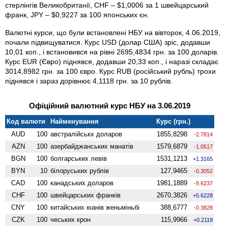
стерлінгів Велико­британії, CHF – $1,0006 за 1 швейцарський
франк, JPY – $0,9227 за 100 японських єн.
Валютні курси, що були встановлені НБУ на вівторок, 4.06.2019,
почали підвищуватися. Курс USD (долар США) зріс, додавши
10,01 коп., і встановився на рівні 2695,4834 грн. за 100 доларів.
Курс EUR (Євро) піднявся, додавши 20,33 коп., і наразі складає
3014,8982 грн. за 100 євро. Курс RUB (російський рубль) трохи
піднявся і зараз дорівнює 4,1118 грн. за 10 рублів.
Офіційний валютний курс НБУ на 3.06.2019
Код валюти
Найменування
Курс (грн.)
AUD
100
австралійськх доларов
1855,8298
-2.7814
AZN
100
азербайджанських манатів
1579,6879
-1.0517
BGN
100
болгарських левів
1531,1213
+1.3165
BYN
10
білоруських рублів
127,9465
-0.3052
CAD
100
канадських доларов
1981,1889
-9.6237
CHF
100
швейцарських франків
2670,3826
+5.6228
CNY
100
китайських юанів женьмiньбi
388,6777
-0.3828
CZK
100
чеських крон
115,9966
+0.2119