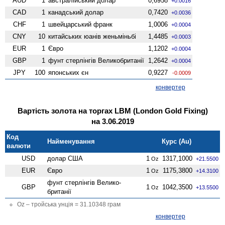
AUD
1
австралійський долар
0,6958
+0.0016
CAD
1
канадський долар
0,7420
+0.0036
CHF
1
швейцарський франк
1,0006
+0.0004
CNY
10
китайських юанів женьмiньбi
1,4485
+0.0003
EUR
1
Євро
1,1202
+0.0004
GBP
1
фунт стерлінгів Велико­британії
1,2642
+0.0004
JPY
100
японських єн
0,9227
-0.0009
конвертер
Вартість золота на торгах LBM (London Gold Fixing)
на 3.06.2019
Код
Найменування
Курс (Au)
валюти
USD
долар США
1
1317,1000
Oz
+21.5500
EUR
Євро
1
1175,3800
Oz
+14.3100
фунт стерлінгів Велико­
GBP
1
1042,3500
Oz
+13.5500
британії
Oz – тройська унція = 31.10348 грам
конвертер