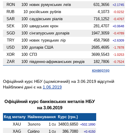
RON
100
нових румунських леїв
631,3656
+2.1745
RUB
10
російських рублів
4,1073
-0.0232
SAR
100
саудівських ріалів
716,1252
-0.4767
SEK
100
шведських крон
281,4707
+0.0648
SGD
100
сінгапурських доларів
1947,3059
-0.4789
TRY
100
нових турецьких лір
458,7968
+2.6309
USD
100
доларів США
2685,4695
-1.7878
XDR
100
СПЗ
3699,5543
-1.0253
ZAR
100
південно-африканських рендів
182,7806
-0.7524
конвертер
Офіційний курс НБУ (щомісячний) на 3.06.2019 відсутній
Найближчі дані є на
1.06.2019
Офіційний курс банківських металів НБУ
на 3.06.2019
Код металу
Найменування
Курс (грн.)
XAU
Золото
1
34803,6850
Oz
+502.1890
XAG
Срібло
1
386,7080
Oz
+0.4150