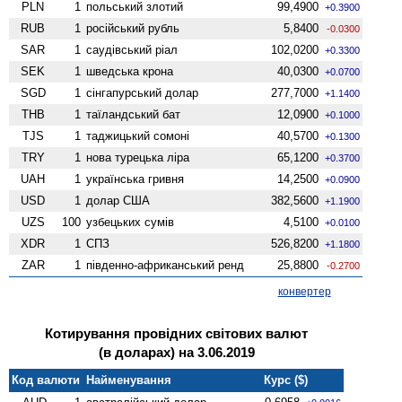
PLN
1
польський злотий
99,4900
+0.3900
RUB
1
російський рубль
5,8400
-0.0300
SAR
1
саудівський ріал
102,0200
+0.3300
SEK
1
шведська крона
40,0300
+0.0700
SGD
1
сінгапурський долар
277,7000
+1.1400
THB
1
таїландський бат
12,0900
+0.1000
TJS
1
таджицький сомоні
40,5700
+0.1300
TRY
1
нова турецька ліра
65,1200
+0.3700
UAH
1
українська гривня
14,2500
+0.0900
USD
1
долар США
382,5600
+1.1900
UZS
100
узбецьких сумів
4,5100
+0.0100
XDR
1
СПЗ
526,8200
+1.1800
ZAR
1
південно-африканський ренд
25,8800
-0.2700
конвертер
Котирування провідних світових валют
(в доларах) на 3.06.2019
Код валюти
Найменування
Курс ($)