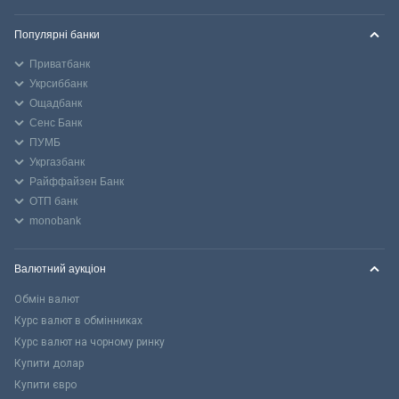
Популярні банки
Приватбанк
Укрсиббанк
Ощадбанк
Сенс Банк
ПУМБ
Укргазбанк
Райффайзен Банк
ОТП банк
monobank
Валютний аукціон
Обмін валют
Курс валют в обмінниках
Курс валют на чорному ринку
Купити долар
Купити євро