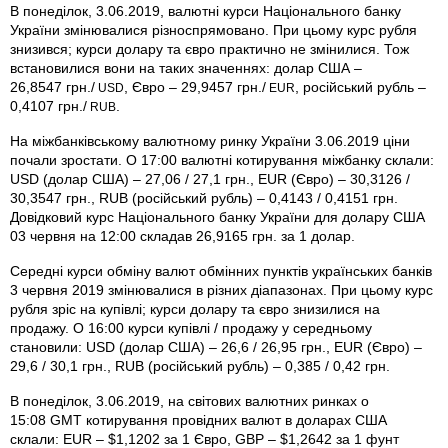
В понеділок, 3.06.2019, валютні курси Національного банку
України змінювалися різноспрямовано. При цьому курс рубля
знизився; курси долару та євро практично не змінилися. Тож
встановилися вони на таких значеннях: долар США –
26,8547 грн./
, Євро – 29,9457 грн./
, російський рубль –
USD
EUR
0,4107 грн./
.
RUB
На міжбанківському валютному ринку України 3.06.2019 ціни
почали зростати. О 17:00 валютні котирування міжбанку склали:
USD (долар США) – 27,06 / 27,1 грн., EUR (Євро) – 30,3126 /
30,3547 грн., RUB (російський рубль) – 0,4143 / 0,4151 грн.
Довідковий курс Національного банку України для долару США
03 червня на 12:00 складав 26,9165 грн. за 1 долар.
Середні курси обміну валют обмінних пунктів українських банків
3 червня 2019 змінювалися в різних діапазонах. При цьому курс
рубля зріс на купівлі; курси долару та євро знизилися на
продажу. О 16:00 курси купівлі / продажу у середньому
становили: USD (долар США) – 26,6 / 26,95 грн., EUR (Євро) –
29,6 / 30,1 грн., RUB (російський рубль) – 0,385 / 0,42 грн.
В понеділок, 3.06.2019, на світових валютних ринках о
15:08 GMT котирування провідних валют в доларах США
склали: EUR – $1,1202 за 1 Євро, GBP – $1,2642 за 1 фунт