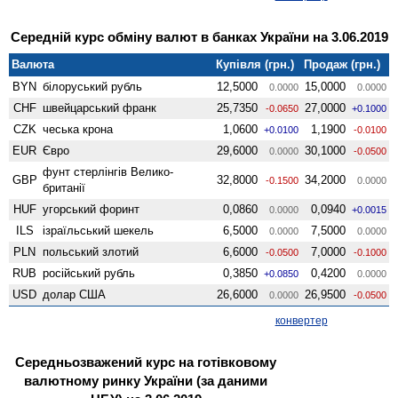
Середній курс обміну валют в банках України на 3.06.2019
Валюта
Купівля (грн.)
Продаж (грн.)
BYN
білоруський рубль
12,5000
15,0000
0.0000
0.0000
CHF
швейцарський франк
25,7350
27,0000
-0.0650
+0.1000
CZK
чеська крона
1,0600
1,1900
+0.0100
-0.0100
EUR
Євро
29,6000
30,1000
0.0000
-0.0500
фунт стерлінгів Велико­
GBP
32,8000
34,2000
-0.1500
0.0000
британії
HUF
угорський форинт
0,0860
0,0940
0.0000
+0.0015
ILS
ізраїльський шекель
6,5000
7,5000
0.0000
0.0000
PLN
польський злотий
6,6000
7,0000
-0.0500
-0.1000
RUB
російський рубль
0,3850
0,4200
+0.0850
0.0000
USD
долар США
26,6000
26,9500
0.0000
-0.0500
конвертер
Середньозважений курс на готівковому
валютному ринку України (за даними