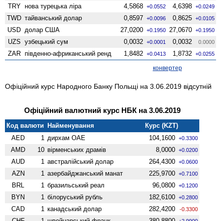
TRY
нова турецька ліра
4,5868
4,6398
+0.0552
+0.0249
TWD
тайванський долар
0,8597
0,8625
+0.0096
+0.0105
USD
долар США
27,0200
27,0670
+0.1950
+0.1950
UZS
узбецький сум
0,0032
0,0032
+0.0001
0.0000
ZAR
південно-африканський ренд
1,8482
1,8732
+0.0413
+0.0255
конвертер
Офіційний курс Народного Банку Польщі на 3.06.2019 відсутній
Офіційний валютний курс НБК на 3.06.2019
Код валюти
Найменування
Курс (KZT)
AED
1
дирхам ОАЕ
104,1600
+0.3300
AMD
10
вiрменських драмів
8,0000
+0.0200
AUD
1
австралійський долар
264,4300
+0.0600
AZN
1
азербайджанський манат
225,9700
+0.7100
BRL
1
бразильський реал
96,0800
+0.1200
BYN
1
білоруський рубль
182,6100
+0.2800
CAD
1
канадський долар
282,4200
-0.3300
CHF
1
швейцарський франк
380,8800
+2.9900