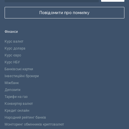
Повідомити про помилку
Фінанси
Курс валют
Курс долара
Курс євро
Курс НБУ
Банківські картки
Інвестиційні брокери
Міжбанк
Депозити
Тарифи на газ
Конвертер валют
Кредит онлайн
Народний рейтинг банків
Моніторинг обмінників криптовалют