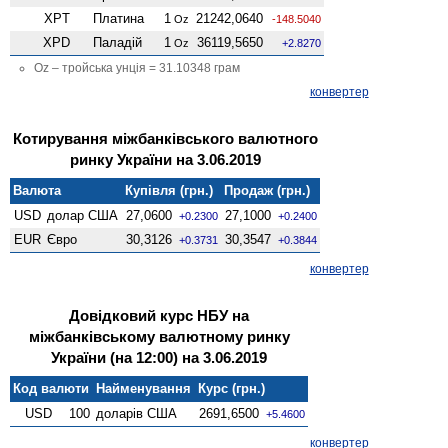
XPT
Платина
1
21242,0640
Oz
-148.5040
XPD
Паладій
1
36119,5650
Oz
+2.8270
Oz – тройська унція = 31.10348 грам
конвертер
Котирування міжбанківського валютного
ринку України на 3.06.2019
Валюта
Купівля (грн.)
Продаж (грн.)
USD
долар США
27,0600
27,1000
+0.2300
+0.2400
EUR
Євро
30,3126
30,3547
+0.3731
+0.3844
конвертер
Довідковий курс НБУ на
міжбанківському валютному ринку
України (на 12:00) на 3.06.2019
Код валюти
Найменування
Курс (грн.)
USD
100
доларів США
2691,6500
+5.4600
конвертер