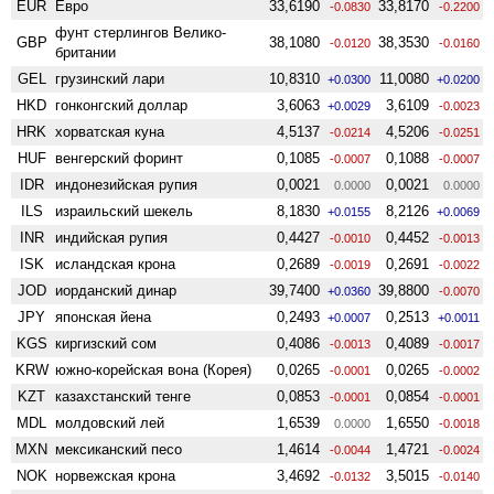
EUR
Евро
33,6190
33,8170
-0.0830
-0.2200
фунт стерлингов Велико­
GBP
38,1080
38,3530
-0.0120
-0.0160
британии
GEL
грузинский лари
10,8310
11,0080
+0.0300
+0.0200
HKD
гонконгский доллар
3,6063
3,6109
+0.0029
-0.0023
HRK
хорватская куна
4,5137
4,5206
-0.0214
-0.0251
HUF
венгерский форинт
0,1085
0,1088
-0.0007
-0.0007
IDR
индонезийская рупия
0,0021
0,0021
0.0000
0.0000
ILS
израильский шекель
8,1830
8,2126
+0.0155
+0.0069
INR
индийская рупия
0,4427
0,4452
-0.0010
-0.0013
ISK
исландская крона
0,2689
0,2691
-0.0019
-0.0022
JOD
иорданский динар
39,7400
39,8800
+0.0360
-0.0070
JPY
японская йена
0,2493
0,2513
+0.0007
+0.0011
KGS
киргизский сом
0,4086
0,4089
-0.0013
-0.0017
KRW
южно-корейская вона (Корея)
0,0265
0,0265
-0.0001
-0.0002
KZT
казахстанский тенге
0,0853
0,0854
-0.0001
-0.0001
MDL
молдовский лей
1,6539
1,6550
0.0000
-0.0018
MXN
мексиканский песо
1,4614
1,4721
-0.0044
-0.0024
NOK
норвежская крона
3,4692
3,5015
-0.0132
-0.0140