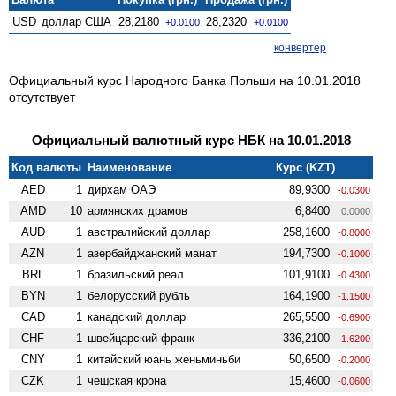
USD
доллар США
28,2180
28,2320
+0.0100
+0.0100
конвертер
Официальный курс Народного Банка Польши на 10.01.2018
отсутствует
Официальный валютный курс НБК на 10.01.2018
Код валюты
Наименование
Курс (KZT)
AED
1
дирхам ОАЭ
89,9300
-0.0300
AMD
10
армянских драмов
6,8400
0.0000
AUD
1
австралийский доллар
258,1600
-0.8000
AZN
1
азербайджанский манат
194,7300
-0.1000
BRL
1
бразильский реал
101,9100
-0.4300
BYN
1
белорусский рубль
164,1900
-1.1500
CAD
1
канадский доллар
265,5500
-0.6900
CHF
1
швейцарский франк
336,2100
-1.6200
CNY
1
китайский юань женьминьби
50,6500
-0.2000
CZK
1
чешская крона
15,4600
-0.0600