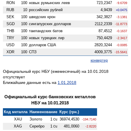
RON
100
новых румынских леев
723,2347
-9.6709
RUB
10
российских рублей
4,9439
+0.0475
SEK
100
шведских крон
342,3827
-3.1381
SGD
100
сингапурских долларов
2112,2339
-11.8773
THB
100
таиландских батов
87,4512
-0.1637
TRY
100
новых турецких лир
750,4429
-2.3417
USD
100
долларов США
2820,3244
-0.0085
XDR
100
СПЗ
4009,3775
-15.5641
конвертер
Официальный курс НБУ (ежемесячный) на 10.01.2018
отсутствует
Ближайшие данные есть на
1.01.2018
Официальный курс банковских металлов
НБУ на 10.01.2018
Код металла
Наименование
Курс (грн.)
XAU
Золото
1
36974,4530
Oz
-194.7140
XAG
Серебро
1
481,0060
Oz
-2.8220