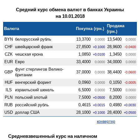
Средний курс обмена валют в банках Украины
на 10.01.2018
Продажа
Валюта
Покупка (грн.)
(грн.)
BYN
белорусский рубль
13,3700
13,5400
0.0000
0.0000
CHF
швейцарский франк
27,8500
28,9600
+0.1000
-0.0400
CZK
чешская крона
1,0850
1,3450
+0.0100
0.0000
EUR
Евро
33,4000
34,0000
0.0000
0.0000
фунт стерлингов Велико­
GBP
37,0000
38,4400
0.0000
-0.0600
британии
HUF
венгерский форинт
0,0960
0,1050
0.0000
-0.0005
ILS
израильский шекель
6,5000
7,5000
0.0000
0.0000
PLN
польский злотый
7,5000
8,2000
+0.0500
0.0000
RUB
российский рубль
0,4615
0,4980
+0.0015
+0.0030
USD
доллар США
28,1000
28,4000
+0.1000
+0.0500
конвертер
Средневзвешенный курс на наличном