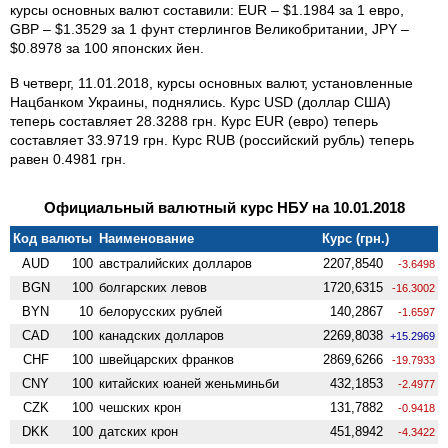
курсы основных валют составили: EUR – $1.1984 за 1 евро,
GBP – $1.3529 за 1 фунт стерлингов Великобритании, JPY –
$0.8978 за 100 японских йен.
В четверг, 11.01.2018, курсы основных валют, установленные
Нацбанком Украины, поднялись. Курс USD (доллар США)
теперь составляет 28.3288 грн. Курс EUR (евро) теперь
составляет 33.9719 грн. Курс RUB (российский рубль) теперь
равен 0.4981 грн.
Официальный валютный курс НБУ на 10.01.2018
Код валюты
Наименование
Курс (грн.)
AUD
100
австралийских долларов
2207,8540
-3.6498
BGN
100
болгарских левов
1720,6315
-16.3002
BYN
10
белорусских рублей
140,2867
-1.6597
CAD
100
канадских долларов
2269,8038
+15.2969
CHF
100
швейцарских франков
2869,6266
-19.7933
CNY
100
китайских юаней женьминьби
432,1853
-2.4977
CZK
100
чешских крон
131,7882
-0.9418
DKK
100
датских крон
451,8942
-4.3422