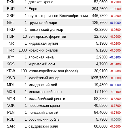
DKK
1
датская крона
52,9500
-0.2700
EUR
1
Евро
394,2600
-1.9600
GBP
1
фунт стерлингов Велико­британии
446,7800
-0.2300
GEL
1
грузинский лари
128,7600
+0.1900
HKD
1
гонконгский доллар
42,2200
-0.0300
HUF
10
венгерских форинтов
12,7500
-0.0900
INR
1
индийская рупия
5,1900
-0.0200
IRR
1000
иранских риалов
9,1200
-0.0300
JPY
1
японская йена
2,9300
+0.0100
KGS
1
киргизский сом
4,7900
-0.0100
KRW
100
южно-корейских вон (Корея)
30,9100
-0.0700
KWD
1
кувейтский динар
1095,7500
-0.9300
MDL
1
молдовский лей
19,4300
+0.0500
MXN
1
мексиканский песо
17,1100
-0.1100
MYR
1
малайзийский ринггит
82,3800
-0.3300
NOK
1
норвежская крона
40,8300
-0.1700
PLN
1
польский злотый
94,4000
-0.7800
RUB
1
российский рубль
5,7900
0.0000
SAR
1
саудовский риял
88,0600
-0.0500