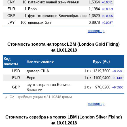
CNY
10
китайских юаней женьминьби
1,5364
+0.0051
EUR
1
Евро
1,1984
+0.0053
GBP
1
фунт стерлингов Велико­британии
1,3529
+0.0005
JPY
100
японских йен
0,8978
+0.0087
конвертер
Стоимость золота на торгах LBM (London Gold Fixing)
на 10.01.2018
Код
Наименование
Курс (Au)
валюты
USD
доллар США
1
1319,7500
Oz
+8.7500
EUR
Евро
1
1100,9400
Oz
+1.1400
фунт стерлингов Велико­
GBP
1
976,6200
Oz
+6.3500
британии
Oz – тройская унция = 31.10348 грамм
конвертер
Стоимость серебра на торгах LBM (London Silver Fixing)
на 10.01.2018