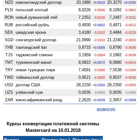
NZD
ново­зеландский доллар
20,1980
20,3270
+0.0510
+0.0330
PLN
польский злотый
8,0226
8,1092
-0.0500
-0.0902
RON
новый румынский лей
7,2352
7,2487
-0.0215
-0.0311
RUB
российский рубль
0,4930
0,4971
+0.0002
-0.0012
SEK
шведская крона
3,4180
3,4484
-0.0102
-0.0233
SGD
сингапурский доллар
21,0990
21,2240
-0.0410
-0.0820
THB
таиландский бат
0,8733
0,8780
+0.0005
-0.0030
TJS
таджикский сомони
3,1959
3,1982
-0.0004
-0.0038
TMT
туркменский манат
8,0822
8,0880
+0.0072
-0.0014
TRY
новая турецкая лира
7,4591
7,5538
-0.0360
-0.0206
TWD
тайваньский доллар
0,9521
0,9537
-0.0020
-0.0030
USD
доллар США
28,2150
28,2350
+0.0250
-0.0050
UZS
узбекский сум
0,0035
0,0035
0.0000
0.0000
ZAR
южно-африканский рэнд
2,2620
2,3057
+0.0039
+0.0058
конвертер
Курсы конвертации платежной системы
Mastercard на 10.01.2018
Валюта
Покупка (грн.)
Продажа (грн.)