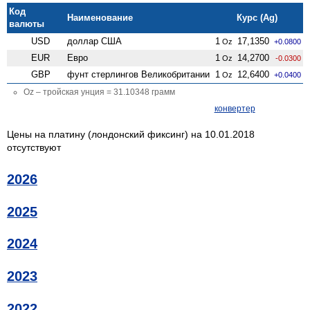
Код
Наименование
Курс (Ag)
валюты
USD
доллар США
1
17,1350
Oz
+0.0800
EUR
Евро
1
14,2700
Oz
-0.0300
GBP
фунт стерлингов Велико­британии
1
12,6400
Oz
+0.0400
Oz – тройская унция = 31.10348 грамм
конвертер
Цены на платину (лондонский фиксинг) на 10.01.2018
отсутствуют
2026
2025
2024
2023
2022