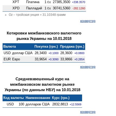
XPT
Платина
1
27385,3500
Oz
+338.3570
XPD
Палладий
1
30741,5360
Oz
-282.1260
Oz – тройская унция = 31.10348 грамм
конвертер
Котировки межбанковского валютного
рынка Украины на 10.01.2018
Валюта
Покупка (грн.)
Продажа (грн.)
USD
доллар США
28,3400
28,3600
+0.1000
+0.0800
EUR
Евро
33,9654
33,9866
+0.3090
+0.2854
конвертер
Средневзвешенный курс на
межбанковском валютном рынке
Украины (по данным НБУ) на 10.01.2018
Код валюты
Наименование
Курс (грн.)
USD
100
долларов США
2832,8813
+12.5569
конвертер