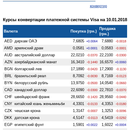
конвертер
Курсы конвертации платежной системы Visa на 10.01.2018
Продажа
Валюта
Покупка (грн.)
(грн.)
AED
дирхам ОАЭ
7,6805
7,6880
+0.0064
-0.0018
AMD
армянский драм
0,0581
0,0583
+0.0001
-0.0001
AUD
австралийский доллар
22,0210
22,2100
-0.0370
-0.0300
AZN
азербайджанский манат
16,3410
16,6570
-0.1440
+0.0060
BGN
болгарский лев
17,1890
17,2900
-0.0420
-0.1130
BRL
бразильский реал
8,7092
8,7169
-0.0030
-0.0123
BYN
белорусский рубль
13,9750
14,0540
-0.0500
-0.0660
CAD
канадский доллар
22,6090
22,7810
-0.0300
-0.0370
CHF
швейцарский франк
28,6650
28,9560
-0.1420
-0.0440
CNY
китайский юань женьминьби
4,3301
4,3353
-0.0133
-0.0180
CZK
чешская крона
1,3147
1,3253
-0.0007
-0.0096
DKK
датская крона
4,5147
4,5419
-0.0113
-0.0292
EGP
египетский фунт
1,5901
1,6022
+0.0022
+0.0004