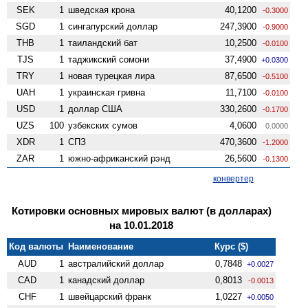
SEK
1
шведская крона
40,1200
-0.3000
SGD
1
сингапурский доллар
247,3900
-0.9000
THB
1
таиландский бат
10,2500
-0.0100
TJS
1
таджикский сомони
37,4900
+0.0300
TRY
1
новая турецкая лира
87,6500
-0.5100
UAH
1
украинская гривна
11,7100
-0.0100
USD
1
доллар США
330,2600
-0.1700
UZS
100
узбекских сумов
4,0600
0.0000
XDR
1
СПЗ
470,3600
-1.2000
ZAR
1
южно-африканский рэнд
26,5600
-0.1300
конвертер
Котировки основных мировых валют (в долларах)
на 10.01.2018
Код валюты
Наименование
Курс ($)
AUD
1
австралийский доллар
0,7848
+0.0027
CAD
1
канадский доллар
0,8013
-0.0013
CHF
1
швейцарский франк
1,0227
+0.0050