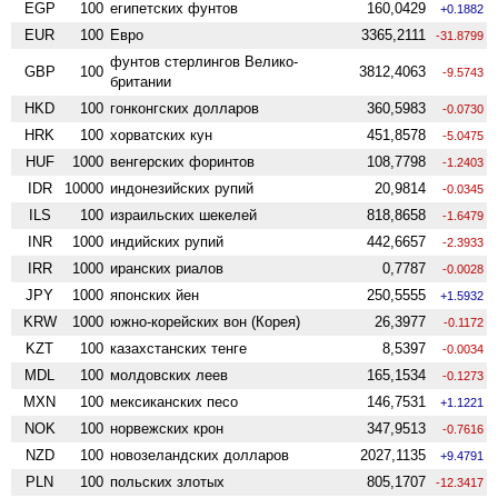
EGP
100
египетских фунтов
160,0429
+0.1882
EUR
100
Евро
3365,2111
-31.8799
фунтов стерлингов Велико­
GBP
100
3812,4063
-9.5743
британии
HKD
100
гонконгских долларов
360,5983
-0.0730
HRK
100
хорватских кун
451,8578
-5.0475
HUF
1000
венгерских форинтов
108,7798
-1.2403
IDR
10000
индонезийских рупий
20,9814
-0.0345
ILS
100
израильских шекелей
818,8658
-1.6479
INR
1000
индийских рупий
442,6657
-2.3933
IRR
1000
иранских риалов
0,7787
-0.0028
JPY
1000
японских йен
250,5555
+1.5932
KRW
1000
южно-корейских вон (Корея)
26,3977
-0.1172
KZT
100
казахстанских тенге
8,5397
-0.0034
MDL
100
молдовских леев
165,1534
-0.1273
MXN
100
мексиканских песо
146,7531
+1.1221
NOK
100
норвежских крон
347,9513
-0.7616
NZD
100
ново­зеландских долларов
2027,1135
+9.4791
PLN
100
польских злотых
805,1707
-12.3417