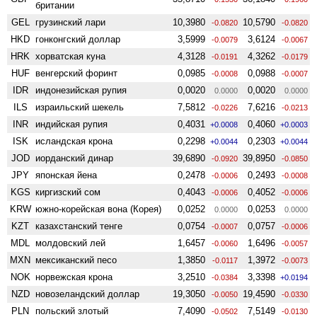
британии
GEL
грузинский лари
10,3980
10,5790
-0.0820
-0.0820
HKD
гонконгский доллар
3,5999
3,6124
-0.0079
-0.0067
HRK
хорватская куна
4,3128
4,3262
-0.0191
-0.0179
HUF
венгерский форинт
0,0985
0,0988
-0.0008
-0.0007
IDR
индонезийская рупия
0,0020
0,0020
0.0000
0.0000
ILS
израильский шекель
7,5812
7,6216
-0.0226
-0.0213
INR
индийская рупия
0,4031
0,4060
+0.0008
+0.0003
ISK
исландская крона
0,2298
0,2303
+0.0044
+0.0044
JOD
иорданский динар
39,6890
39,8950
-0.0920
-0.0850
JPY
японская йена
0,2478
0,2493
-0.0006
-0.0008
KGS
киргизский сом
0,4043
0,4052
-0.0006
-0.0006
KRW
южно-корейская вона (Корея)
0,0252
0,0253
0.0000
0.0000
KZT
казахстанский тенге
0,0754
0,0757
-0.0007
-0.0006
MDL
молдовский лей
1,6457
1,6496
-0.0060
-0.0057
MXN
мексиканский песо
1,3850
1,3972
-0.0117
-0.0073
NOK
норвежская крона
3,2510
3,3398
-0.0384
+0.0194
NZD
ново­зеландский доллар
19,3050
19,4590
-0.0050
-0.0330
PLN
польский злотый
7,4090
7,5149
-0.0502
-0.0130