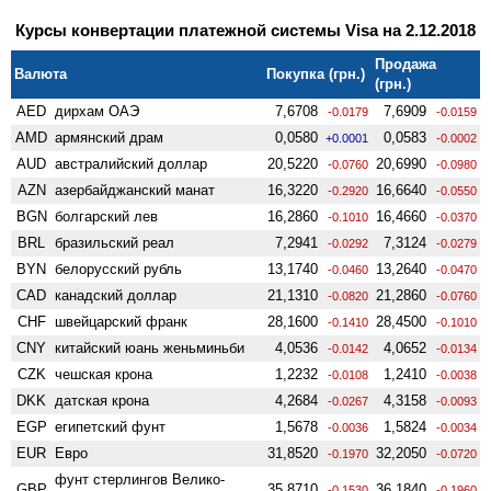
Курсы конвертации платежной системы Visa на 2.12.2018
Продажа
Валюта
Покупка (грн.)
(грн.)
AED
дирхам ОАЭ
7,6708
7,6909
-0.0179
-0.0159
AMD
армянский драм
0,0580
0,0583
+0.0001
-0.0002
AUD
австралийский доллар
20,5220
20,6990
-0.0760
-0.0980
AZN
азербайджанский манат
16,3220
16,6640
-0.2920
-0.0550
BGN
болгарский лев
16,2860
16,4660
-0.1010
-0.0370
BRL
бразильский реал
7,2941
7,3124
-0.0292
-0.0279
BYN
белорусский рубль
13,1740
13,2640
-0.0460
-0.0470
CAD
канадский доллар
21,1310
21,2860
-0.0820
-0.0760
CHF
швейцарский франк
28,1600
28,4500
-0.1410
-0.1010
CNY
китайский юань женьминьби
4,0536
4,0652
-0.0142
-0.0134
CZK
чешская крона
1,2232
1,2410
-0.0108
-0.0038
DKK
датская крона
4,2684
4,3158
-0.0267
-0.0093
EGP
египетский фунт
1,5678
1,5824
-0.0036
-0.0034
EUR
Евро
31,8520
32,2050
-0.1970
-0.0720
фунт стерлингов Велико­
GBP
35,8710
36,1840
-0.1530
-0.1960