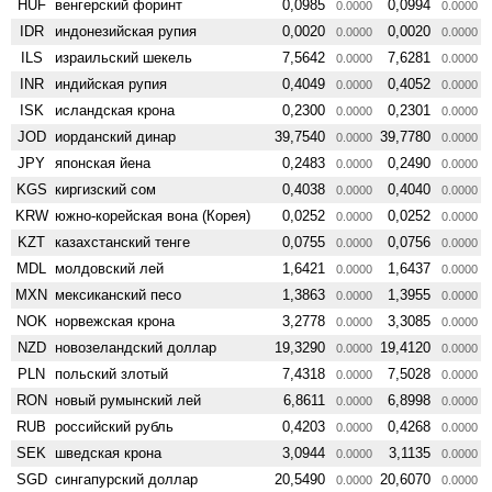
HUF
венгерский форинт
0,0985
0,0994
0.0000
0.0000
IDR
индонезийская рупия
0,0020
0,0020
0.0000
0.0000
ILS
израильский шекель
7,5642
7,6281
0.0000
0.0000
INR
индийская рупия
0,4049
0,4052
0.0000
0.0000
ISK
исландская крона
0,2300
0,2301
0.0000
0.0000
JOD
иорданский динар
39,7540
39,7780
0.0000
0.0000
JPY
японская йена
0,2483
0,2490
0.0000
0.0000
KGS
киргизский сом
0,4038
0,4040
0.0000
0.0000
KRW
южно-корейская вона (Корея)
0,0252
0,0252
0.0000
0.0000
KZT
казахстанский тенге
0,0755
0,0756
0.0000
0.0000
MDL
молдовский лей
1,6421
1,6437
0.0000
0.0000
MXN
мексиканский песо
1,3863
1,3955
0.0000
0.0000
NOK
норвежская крона
3,2778
3,3085
0.0000
0.0000
NZD
ново­зеландский доллар
19,3290
19,4120
0.0000
0.0000
PLN
польский злотый
7,4318
7,5028
0.0000
0.0000
RON
новый румынский лей
6,8611
6,8998
0.0000
0.0000
RUB
российский рубль
0,4203
0,4268
0.0000
0.0000
SEK
шведская крона
3,0944
3,1135
0.0000
0.0000
SGD
сингапурский доллар
20,5490
20,6070
0.0000
0.0000