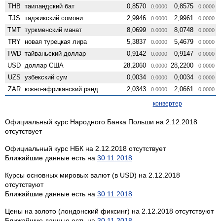
THB
таиландский бат
0,8570
0,8575
0.0000
0.0000
TJS
таджикский сомони
2,9946
2,9961
0.0000
0.0000
TMT
туркменский манат
8,0699
8,0748
0.0000
0.0000
TRY
новая турецкая лира
5,3837
5,4679
0.0000
0.0000
TWD
тайваньский доллар
0,9142
0,9147
0.0000
0.0000
USD
доллар США
28,2060
28,2200
0.0000
0.0000
UZS
узбекский сум
0,0034
0,0034
0.0000
0.0000
ZAR
южно-африканский рэнд
2,0343
2,0661
0.0000
0.0000
конвертер
Официальный курс Народного Банка Польши на 2.12.2018
отсутствует
Официальный курс НБК на 2.12.2018 отсутствует
Ближайшие данные есть на
30.11.2018
Курсы основных мировых валют (в USD) на 2.12.2018
отсутствуют
Ближайшие данные есть на
30.11.2018
Цены на золото (лондонский фиксинг) на 2.12.2018 отсутствуют
Ближайшие данные есть на
30.11.2018