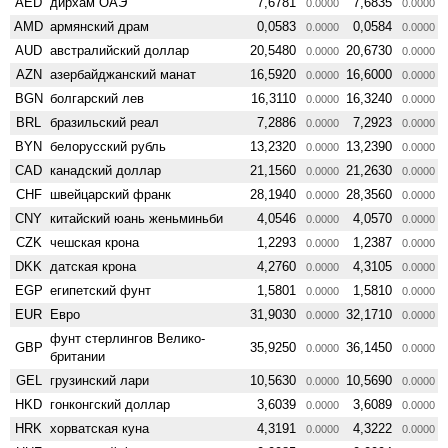
AED
дирхам ОАЭ
7,6781
7,6835
0.0000
0.0000
AMD
армянский драм
0,0583
0,0584
0.0000
0.0000
AUD
австралийский доллар
20,5480
20,6730
0.0000
0.0000
AZN
азербайджанский манат
16,5920
16,6000
0.0000
0.0000
BGN
болгарский лев
16,3110
16,3240
0.0000
0.0000
BRL
бразильский реал
7,2886
7,2923
0.0000
0.0000
BYN
белорусский рубль
13,2320
13,2390
0.0000
0.0000
CAD
канадский доллар
21,1560
21,2630
0.0000
0.0000
CHF
швейцарский франк
28,1940
28,3560
0.0000
0.0000
CNY
китайский юань женьминьби
4,0546
4,0570
0.0000
0.0000
CZK
чешская крона
1,2293
1,2387
0.0000
0.0000
DKK
датская крона
4,2760
4,3105
0.0000
0.0000
EGP
египетский фунт
1,5801
1,5810
0.0000
0.0000
EUR
Евро
31,9030
32,1710
0.0000
0.0000
фунт стерлингов Велико­
GBP
35,9250
36,1450
0.0000
0.0000
британии
GEL
грузинский лари
10,5630
10,5690
0.0000
0.0000
HKD
гонконгский доллар
3,6039
3,6089
0.0000
0.0000
HRK
хорватская куна
4,3191
4,3222
0.0000
0.0000