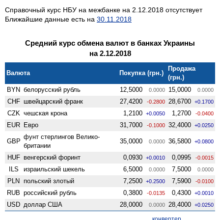
Справочный курс НБУ на межбанке на 2.12.2018 отсутствует
Ближайшие данные есть на
30.11.2018
Средний курс обмена валют в банках Украины
на 2.12.2018
Продажа
Валюта
Покупка (грн.)
(грн.)
BYN
белорусский рубль
12,5000
15,0000
0.0000
0.0000
CHF
швейцарский франк
27,4200
28,6700
-0.2800
+0.1700
CZK
чешская крона
1,2100
1,2700
+0.0050
-0.0400
EUR
Евро
31,7000
32,4000
-0.1000
+0.0250
фунт стерлингов Велико­
GBP
35,0000
36,5800
0.0000
+0.0800
британии
HUF
венгерский форинт
0,0930
0,0995
+0.0010
-0.0015
ILS
израильский шекель
6,5000
7,5000
0.0000
0.0000
PLN
польский злотый
7,2500
7,5900
+0.2500
-0.0100
RUB
российский рубль
0,3800
0,4300
-0.0135
+0.0010
USD
доллар США
28,0000
28,4000
0.0000
+0.0250
конвертер