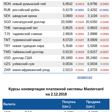
RON
новый румынский лей
6,8542
6,8786
-0.0413
-0.0402
RUB
российский рубль
0,4178
0,4292
+0.0002
+0.0002
SEK
шведская крона
3,0900
3,1194
-0.0162
-0.0271
SGD
сингапурский доллар
20,5080
20,6350
-0.0420
-0.0440
THB
таиландский бат
0,8525
0,8603
-0.0035
-0.0010
TJS
таджикский сомони
2,9918
2,9988
-0.0064
-0.0059
TMT
туркменский манат
8,0720
8,0909
-0.0187
-0.0172
TRY
новая турецкая лира
5,3546
5,5008
-0.0367
-0.0260
TWD
тайваньский доллар
0,9133
0,9157
-0.0029
-0.0027
USD
доллар США
28,1800
28,2460
-0.0650
-0.0600
UZS
узбекский сум
0,0034
0,0034
0.0000
0.0000
ZAR
южно-африканский рэнд
2,0213
2,0733
-0.0241
-0.0094
конвертер
Курсы конвертации платежной системы Mastercard
на 2.12.2018
Покупка
Продажа
Валюта
(грн.)
(грн.)