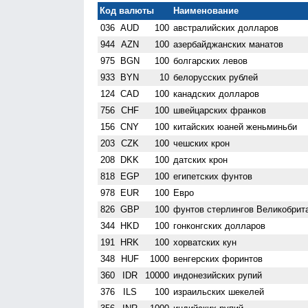
Код валюты
Наименование
036
AUD
100
австралийских долларов
944
AZN
100
азербайджанских манатов
975
BGN
100
болгарских левов
933
BYN
10
белорусских рублей
124
CAD
100
канадских долларов
756
CHF
100
швейцарских франков
156
CNY
100
китайских юаней женьминьби
203
CZK
100
чешских крон
208
DKK
100
датских крон
818
EGP
100
египетских фунтов
978
EUR
100
Евро
826
GBP
100
фунтов стерлингов Велико­брит
344
HKD
100
гонконгских долларов
191
HRK
100
хорватских кун
348
HUF
1000
венгерских форинтов
360
IDR
10000
индонезийских рупий
376
ILS
100
израильских шекелей