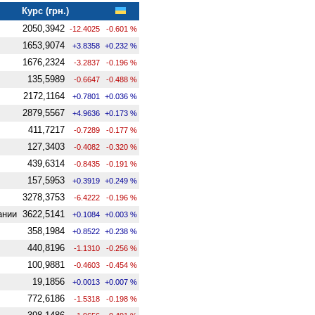
Курс (грн.)
2050,3942
-12.4025
-0.601 %
1653,9074
+3.8358
+0.232 %
1676,2324
-3.2837
-0.196 %
135,5989
-0.6647
-0.488 %
2172,1164
+0.7801
+0.036 %
2879,5567
+4.9636
+0.173 %
411,7217
-0.7289
-0.177 %
127,3403
-0.4082
-0.320 %
439,6314
-0.8435
-0.191 %
157,5953
+0.3919
+0.249 %
3278,3753
-6.4222
-0.196 %
ании
3622,5141
+0.1084
+0.003 %
358,1984
+0.8522
+0.238 %
440,8196
-1.1310
-0.256 %
100,9881
-0.4603
-0.454 %
19,1856
+0.0013
+0.007 %
772,6186
-1.5318
-0.198 %