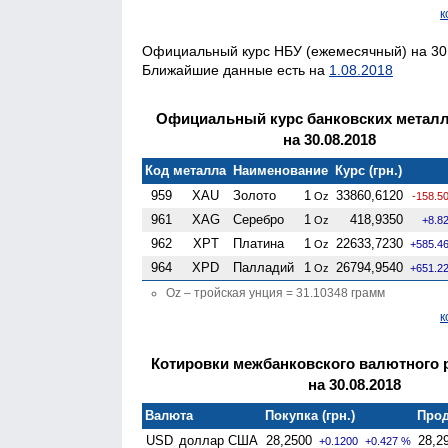
к
Официальный курс НБУ (ежемесячный) на 30.
Ближайшие данные есть на
1.08.2018
Официальный курс банковских метал
на 30.08.2018
Код металла
Наименование
Курс (грн.)
959
XAU
Золото
1
33860,6120
Oz
-158.5
961
XAG
Серебро
1
418,9350
Oz
+8.8
962
XPT
Платина
1
22633,7230
Oz
+585.4
964
XPD
Палладий
1
26794,9540
Oz
+651.2
Oz – тройская унция = 31.10348 грамм
к
Котировки межбанковского валютного 
на 30.08.2018
Валюта
Покупка (грн.)
Прод
USD
доллар США
28,2500
28,2
+0.1200
+0.427 %