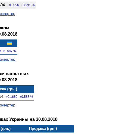
804
+0.0956
+0.291 %
онвертер
ском
.08.2018
0
+0.547 %
онвертер
там валютных
.08.2018
жа (грн.)
84
+0.1650
+0.587 %
онвертер
ках Украины на 30.08.2018
(грн.)
Продажа (грн.)