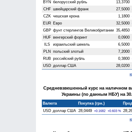
BYN
белорусский рубль
13,3700
CHF
швейцарский франк
27,5000
CZK
чешская крона
1,1800
EUR
Евро
32,5000
GBP
фунт стерлингов Велико­британии
35,4850
HUF
венгерский форинт
0,0900
ILS
израильский шекель
6,5000
PLN
польский злотый
7,2000
RUB
российский рубль
0,3800
USD
доллар США
28,0200
к
Средневзвешенный курс на наличном 
Украины (по данным НБУ) на 30.
Валюта
Покупка (грн.)
Прод
USD
доллар США
28,0449
28,2
+0.1682
+0.603 %
к