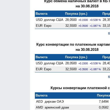
Курс обмена наличных валют в КБ 
на 30.08.2018
Валюта
Покупка (грн.)
Прод
USD
доллар США
28,0500
28,3
+0.1500
+0.538 %
EUR
Евро
32,5500
33,1
+0.3500
+1.087 %
к
Курс конвертации по платежным картам
на 30.08.2018
Валюта
Покупка (грн.)
Прод
USD
доллар США
28,0500
28,4
+0.1500
+0.538 %
EUR
Евро
32,5500
33,2
+0.3500
+1.087 %
к
Курсы конвертации платежной си
Валюта
Покупка 
AED
дирхам ОАЭ
7,6494
AMD
армянский драм
0,0582