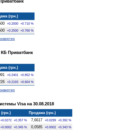
Приватбанк
ажа (грн.)
500
+0.2000
+0.710 %
500
+0.2500
+0.760 %
онвертер
 КБ Приватбанк
ажа (грн.)
091
+0.2401
+0.852 %
226
+0.2193
+0.664 %
онвертер
стемы Visa на 30.08.2018
(грн.)
Продажа (грн.)
7,6617
+0.0272
+0.357 %
+0.0299
+0.392 %
0,0585
+0.0002
+0.345 %
+0.0002
+0.343 %