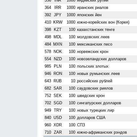
356
INR
1000
индийских рупий
364
IRR
1000
иранских риалов
392
JPY
1000
японских йен
410
KRW
1000
южно-корейских вон (Корея)
398
KZT
100
казахстанских тенге
498
MDL
100
молдовских леев
484
MXN
100
мексиканских песо
578
NOK
100
норвежских крон
554
NZD
100
ново­зеландских долларов
985
PLN
100
польских злотых
946
RON
100
новых румынских леев
643
RUB
10
российских рублей
682
SAR
100
саудовских риялов
752
SEK
100
шведских крон
702
SGD
100
сингапурских долларов
949
TRY
100
новых турецких лир
840
USD
100
долларов США
960
XDR
100
СПЗ
710
ZAR
100
южно-африканских рэндов