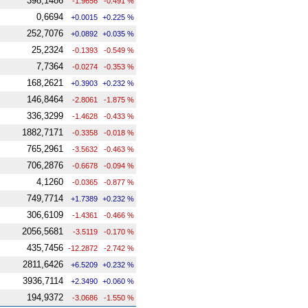
398,1486
-1.9656
-0.491 %
0,6694
+0.0015
+0.225 %
252,7076
+0.0892
+0.035 %
25,2324
-0.1393
-0.549 %
7,7364
-0.0274
-0.353 %
168,2621
+0.3903
+0.232 %
146,8464
-2.8061
-1.875 %
336,3299
-1.4628
-0.433 %
1882,7171
-0.3358
-0.018 %
765,2961
-3.5632
-0.463 %
706,2876
-0.6678
-0.094 %
4,1260
-0.0365
-0.877 %
749,7714
+1.7389
+0.232 %
306,6109
-1.4361
-0.466 %
2056,5681
-3.5119
-0.170 %
435,7456
-12.2872
-2.742 %
2811,6426
+6.5209
+0.232 %
3936,7114
+2.3490
+0.060 %
194,9372
-3.0686
-1.550 %