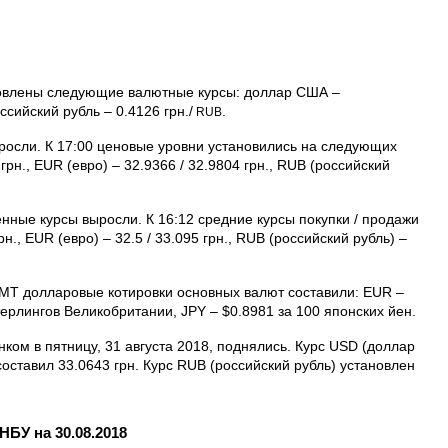
ановлены следующие валютные курсы: доллар США –
оссийский рубль – 0.4126 грн./
.
RUB
росли. К 17:00 ценовые уровни установились на следующих
грн., EUR (евро) – 32.9366 / 32.9804 грн., RUB (российский
нные курсы выросли. К 16:12 средние курсы покупки / продажи
н., EUR (евро) – 32.5 / 33.095 грн., RUB (российский рубль) –
GMT долларовые котировки основных валют составили: EUR –
терлингов Великобритании, JPY – $0.8981 за 100 японских йен.
ком в пятницу, 31 августа 2018, поднялись. Курс USD (доллар
составил 33.0643 грн. Курс RUB (российский рубль) установлен
БУ на 30.08.2018