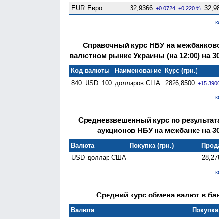
EUR
Евро
32,9366
32,9
+0.0724
+0.220 %
к
Справочный курс НБУ на межбанков
валютном рынке Украины (на 12:00) на 30
Код валюты
Наименование
Курс (грн.)
840
USD
100
долларов США
2826,8500
+15.390
к
Средневзвешенный курс по результа
аукционов НБУ на межбанке на 30
Валюта
Покупка (грн.)
Прода
USD
доллар США
28,27
к
Средний курс обмена валют в бан
Валюта
Покупка 