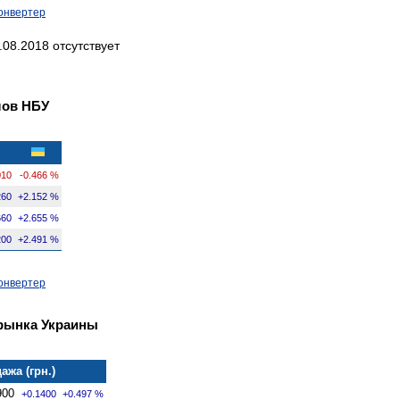
онвертер
08.2018 отсутствует
лов НБУ
010
-0.466 %
260
+2.152 %
660
+2.655 %
200
+2.491 %
онвертер
рынка Украины
ажа (грн.)
900
+0.1400
+0.497 %