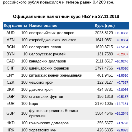
российского рубля повысился и теперь равен 0.4209 грн.
Официальный валютный курс НБУ на 27.11.2018
Код валюты
Наименование
Курс (грн.)
AUD
100
австралийских долларов
2023,8129
+15.0388
AZN
100
азербайджанских манатов
1641,0851
+6.0364
BGN
100
болгарских левов
1620,8715
+7.5254
BYN
10
белорусских рублей
131,7580
-0.2887
CAD
100
канадских долларов
2111,8517
+10.9246
CHF
100
швейцарских франков
2797,4766
+9.0510
CNY
100
китайских юаней женьминьби
401,9451
+1.8510
CZK
100
чешских крон
122,3127
+0.7367
DKK
100
датских крон
424,8781
+2.0066
EGP
100
египетских фунтов
156,1818
+0.5187
EUR
100
Евро
3170,1005
+14.7181
фунтов стерлингов Велико­
GBP
100
3584,4646
+18.2548
британии
HKD
100
гонконгских долларов
356,5677
+1.3798
HRK
100
хорватских кун
426,6335
+2.0893