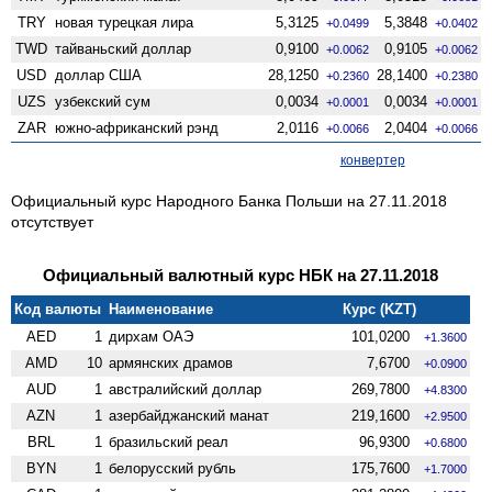
TRY
новая турецкая лира
5,3125
5,3848
+0.0499
+0.0402
TWD
тайваньский доллар
0,9100
0,9105
+0.0062
+0.0062
USD
доллар США
28,1250
28,1400
+0.2360
+0.2380
UZS
узбекский сум
0,0034
0,0034
+0.0001
+0.0001
ZAR
южно-африканский рэнд
2,0116
2,0404
+0.0066
+0.0066
конвертер
Официальный курс Народного Банка Польши на 27.11.2018
отсутствует
Официальный валютный курс НБК на 27.11.2018
Код валюты
Наименование
Курс (KZT)
AED
1
дирхам ОАЭ
101,0200
+1.3600
AMD
10
армянских драмов
7,6700
+0.0900
AUD
1
австралийский доллар
269,7800
+4.8300
AZN
1
азербайджанский манат
219,1600
+2.9500
BRL
1
бразильский реал
96,9300
+0.6800
BYN
1
белорусский рубль
175,7600
+1.7000