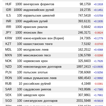
HUF
1000
венгерских форинтов
98,1759
+0.1918
IDR
10000
индонезийских рупий
19,2735
+0.1451
ILS
100
израильских шекелей
747,5418
+3.5759
INR
1000
индийских рупий
393,6131
+0.1935
IRR
1000
иранских риалов
0,6642
+0.0024
JPY
1000
японских йен
246,3171
-0.0624
KRW
1000
южно-корейских вон (Корея)
24,7305
+0.1779
KZT
100
казахстанских тенге
7,5192
-0.0743
MDL
100
молдовских леев
162,2512
+0.4368
MXN
100
мексиканских песо
136,5799
-0.0268
NOK
100
норвежских крон
325,8403
+1.7626
NZD
100
ново­зеландских долларов
1897,2413
+13.0935
PLN
100
польских злотых
738,6068
+3.9256
RON
100
новых румынских леев
680,4543
+2.9992
RUB
10
российских рублей
4,1948
-0.0381
SAR
100
саудовских риялов
743,9586
+2.7365
SEK
100
шведских крон
307,9861
+1.7661
SGD
100
сингапурских долларов
2031,5948
+9.5619