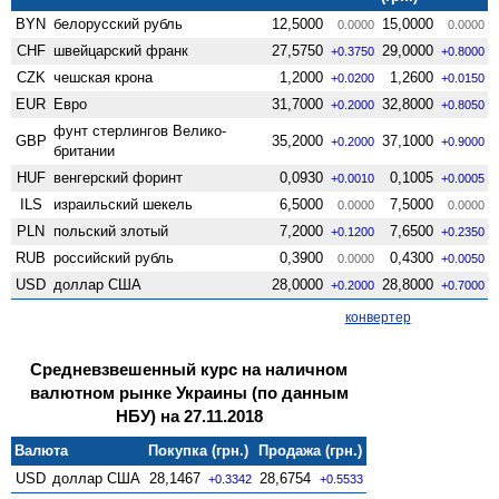
BYN
белорусский рубль
12,5000
15,0000
0.0000
0.0000
CHF
швейцарский франк
27,5750
29,0000
+0.3750
+0.8000
CZK
чешская крона
1,2000
1,2600
+0.0200
+0.0150
EUR
Евро
31,7000
32,8000
+0.2000
+0.8050
фунт стерлингов Велико­
GBP
35,2000
37,1000
+0.2000
+0.9000
британии
HUF
венгерский форинт
0,0930
0,1005
+0.0010
+0.0005
ILS
израильский шекель
6,5000
7,5000
0.0000
0.0000
PLN
польский злотый
7,2000
7,6500
+0.1200
+0.2350
RUB
российский рубль
0,3900
0,4300
0.0000
+0.0050
USD
доллар США
28,0000
28,8000
+0.2000
+0.7000
конвертер
Средневзвешенный курс на наличном
валютном рынке Украины (по данным
НБУ) на 27.11.2018
Валюта
Покупка (грн.)
Продажа (грн.)
USD
доллар США
28,1467
28,6754
+0.3342
+0.5533