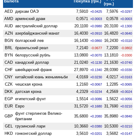
Валюта
Покупка (грн.)
(грн.)
AED
дирхам ОАЭ
7,5910
7,5976
+0.0425
+0.0297
AMD
армянский драм
0,0571
0,0578
+0.0003
+0.0003
AUD
австралийский доллар
20,1100
20,3100
+0.0980
+0.1300
AZN
азербайджанский манат
16,4030
16,4820
+0.0910
+0.0640
BGN
болгарский лев
16,1430
16,2430
+0.0860
+0.0110
BRL
бразильский реал
7,2140
7,2200
-0.0677
-0.0802
BYN
белорусский рубль
13,0800
13,1810
+0.0070
-0.0300
CAD
канадский доллар
21,0240
21,1630
+0.1130
+0.0740
CHF
швейцарский франк
27,8970
28,0390
+0.1340
+0.0330
CNY
китайский юань женьминьби
4,0169
4,0217
+0.0230
+0.0163
CZK
чешская крона
1,2160
1,2285
+0.0067
+0.0065
DKK
датская крона
4,2329
4,2569
+0.0234
+0.0024
EGP
египетский фунт
1,5514
1,5622
+0.0086
+0.0056
EUR
Евро
31,5720
31,7690
+0.1680
+0.0210
фунт стерлингов Велико­
GBP
35,6800
35,8980
+0.2080
+0.0840
британии
GEL
грузинский лари
10,3660
10,5300
+0.0380
+0.0210
HKD
гонконгский доллар
3,5610
3,5682
+0.0201
+0.0147