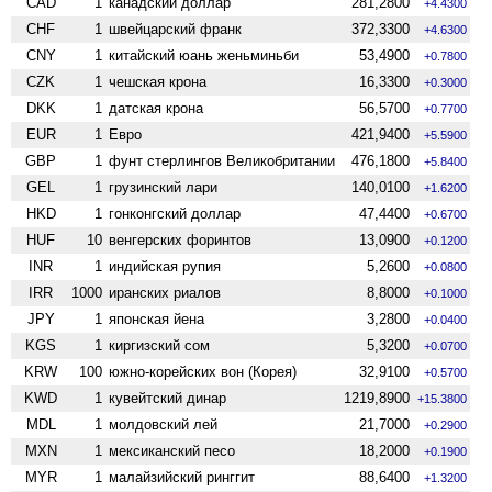
CAD
1
канадский доллар
281,2800
+4.4300
CHF
1
швейцарский франк
372,3300
+4.6300
CNY
1
китайский юань женьминьби
53,4900
+0.7800
CZK
1
чешская крона
16,3300
+0.3000
DKK
1
датская крона
56,5700
+0.7700
EUR
1
Евро
421,9400
+5.5900
GBP
1
фунт стерлингов Велико­британии
476,1800
+5.8400
GEL
1
грузинский лари
140,0100
+1.6200
HKD
1
гонконгский доллар
47,4400
+0.6700
HUF
10
венгерских форинтов
13,0900
+0.1200
INR
1
индийская рупия
5,2600
+0.0800
IRR
1000
иранских риалов
8,8000
+0.1000
JPY
1
японская йена
3,2800
+0.0400
KGS
1
киргизский сом
5,3200
+0.0700
KRW
100
южно-корейских вон (Корея)
32,9100
+0.5700
KWD
1
кувейтский динар
1219,8900
+15.3800
MDL
1
молдовский лей
21,7000
+0.2900
MXN
1
мексиканский песо
18,2000
+0.1900
MYR
1
малайзийский ринггит
88,6400
+1.3200