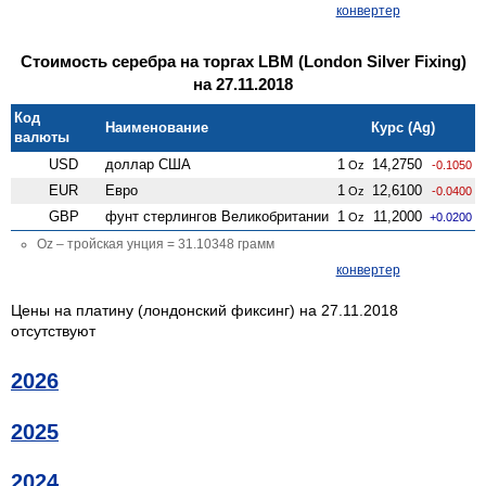
конвертер
Стоимость серебра на торгах LBM (London Silver Fixing)
на 27.11.2018
Код
Наименование
Курс (Ag)
валюты
USD
доллар США
1
14,2750
Oz
-0.1050
EUR
Евро
1
12,6100
Oz
-0.0400
GBP
фунт стерлингов Велико­британии
1
11,2000
Oz
+0.0200
Oz – тройская унция = 31.10348 грамм
конвертер
Цены на платину (лондонский фиксинг) на 27.11.2018
отсутствуют
2026
2025
2024