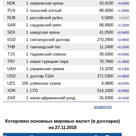
NOK
1
норвежская крона
43,4100
+0.6300
PLN
1
польский злотый
98,4000
+1.5000
RUB
1
российский рубль
5,5800
0.0000
SAR
1
саудовский риял
98,8900
+1.3200
SEK
1
шведская крона
41,0500
+0.6400
SGD
1
сингапурский доллар
270,2900
+3.9900
THB
1
таиландский бат
11,2400
+0.1600
TJS
1
таджикский сомони
39,4300
+0.5300
TRY
1
новая турецкая лира
70,7800
+1.4500
UAH
1
украинская гривна
13,3200
+0.1300
USD
1
доллар США
371,0300
+4.9800
UZS
100
узбекских сумов
4,4900
+0.0700
XDR
1
СПЗ
514,1000
+6.9000
ZAR
1
южно-африканский рэнд
26,9300
+0.4100
конвертер
Котировки основных мировых валют (в долларах)
на 27.11.2018