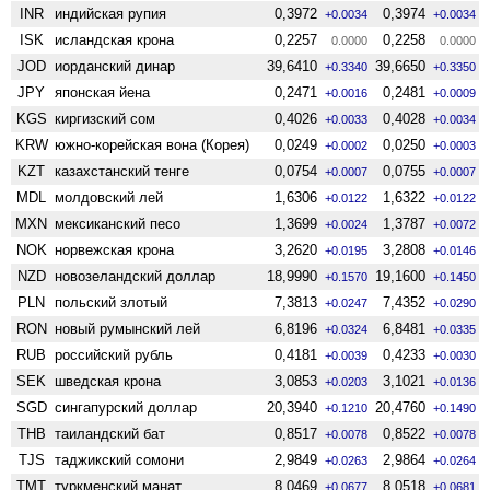
INR
индийская рупия
0,3972
0,3974
+0.0034
+0.0034
ISK
исландская крона
0,2257
0,2258
0.0000
0.0000
JOD
иорданский динар
39,6410
39,6650
+0.3340
+0.3350
JPY
японская йена
0,2471
0,2481
+0.0016
+0.0009
KGS
киргизский сом
0,4026
0,4028
+0.0033
+0.0034
KRW
южно-корейская вона (Корея)
0,0249
0,0250
+0.0002
+0.0003
KZT
казахстанский тенге
0,0754
0,0755
+0.0007
+0.0007
MDL
молдовский лей
1,6306
1,6322
+0.0122
+0.0122
MXN
мексиканский песо
1,3699
1,3787
+0.0024
+0.0072
NOK
норвежская крона
3,2620
3,2808
+0.0195
+0.0146
NZD
ново­зеландский доллар
18,9990
19,1600
+0.1570
+0.1450
PLN
польский злотый
7,3813
7,4352
+0.0247
+0.0290
RON
новый румынский лей
6,8196
6,8481
+0.0324
+0.0335
RUB
российский рубль
0,4181
0,4233
+0.0039
+0.0030
SEK
шведская крона
3,0853
3,1021
+0.0203
+0.0136
SGD
сингапурский доллар
20,3940
20,4760
+0.1210
+0.1490
THB
таиландский бат
0,8517
0,8522
+0.0078
+0.0078
TJS
таджикский сомони
2,9849
2,9864
+0.0263
+0.0264
TMT
туркменский манат
8,0469
8,0518
+0.0677
+0.0681