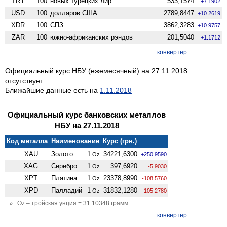
TRY
100
новых турецких лир
533,1574
+7.1902
USD
100
долларов США
2789,8447
+10.2619
XDR
100
СПЗ
3862,3283
+10.9757
ZAR
100
южно-африканских рэндов
201,5040
+1.1712
конвертер
Официальный курс НБУ (ежемесячный) на 27.11.2018
отсутствует
Ближайшие данные есть на
1.11.2018
Официальный курс банковских металлов
НБУ на 27.11.2018
Код металла
Наименование
Курс (грн.)
XAU
Золото
1
34221,6300
Oz
+250.9590
XAG
Серебро
1
397,6920
Oz
-5.9030
XPT
Платина
1
23378,8990
Oz
-108.5760
XPD
Палладий
1
31832,1280
Oz
-105.2780
Oz – тройская унция = 31.10348 грамм
конвертер