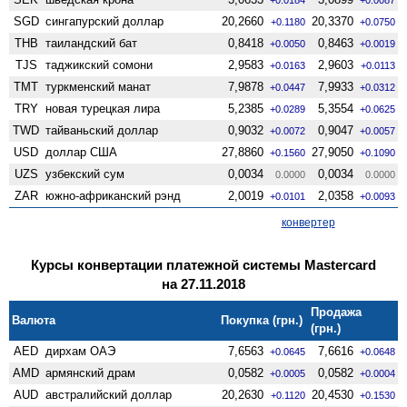
SGD
сингапурский доллар
20,2660
20,3370
+0.1180
+0.0750
THB
таиландский бат
0,8418
0,8463
+0.0050
+0.0019
TJS
таджикский сомони
2,9583
2,9603
+0.0163
+0.0113
TMT
туркменский манат
7,9878
7,9933
+0.0447
+0.0312
TRY
новая турецкая лира
5,2385
5,3554
+0.0289
+0.0625
TWD
тайваньский доллар
0,9032
0,9047
+0.0072
+0.0057
USD
доллар США
27,8860
27,9050
+0.1560
+0.1090
UZS
узбекский сум
0,0034
0,0034
0.0000
0.0000
ZAR
южно-африканский рэнд
2,0019
2,0358
+0.0101
+0.0093
конвертер
Курсы конвертации платежной системы Mastercard
на 27.11.2018
Продажа
Валюта
Покупка (грн.)
(грн.)
AED
дирхам ОАЭ
7,6563
7,6616
+0.0645
+0.0648
AMD
армянский драм
0,0582
0,0582
+0.0005
+0.0004
AUD
австралийский доллар
20,2630
20,4530
+0.1120
+0.1530