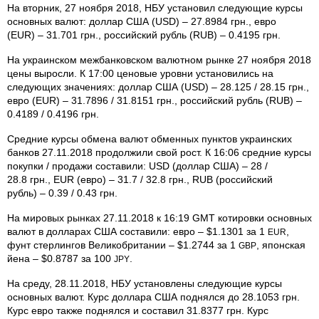
На вторник, 27 ноября 2018, НБУ установил следующие курсы
основных валют: доллар США (USD) – 27.8984 грн., евро
(EUR) – 31.701 грн., российский рубль (RUB) – 0.4195 грн.
На украинском межбанковском валютном рынке 27 ноября 2018
цены выросли. К 17:00 ценовые уровни установились на
следующих значениях: доллар США (USD) – 28.125 / 28.15 грн.,
евро (EUR) – 31.7896 / 31.8151 грн., российский рубль (RUB) –
0.4189 / 0.4196 грн.
Средние курсы обмена валют обменных пунктов украинских
банков 27.11.2018 продолжили свой рост. К 16:06 средние курсы
покупки / продажи составили: USD (доллар США) – 28 /
28.8 грн., EUR (евро) – 31.7 / 32.8 грн., RUB (российский
рубль) – 0.39 / 0.43 грн.
На мировых рынках 27.11.2018 к 16:19 GMT котировки основных
валют в долларах США составили: евро – $1.1301 за 1
,
EUR
фунт стерлингов Великобритании – $1.2744 за 1
, японская
GBP
йена – $0.8787 за 100
.
JPY
На среду, 28.11.2018, НБУ установлены следующие курсы
основных валют. Курс доллара США поднялся до 28.1053 грн.
Курс евро также поднялся и составил 31.8377 грн. Курс