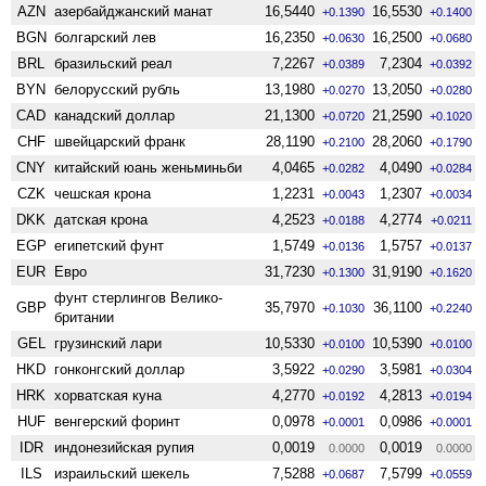
AZN
азербайджанский манат
16,5440
16,5530
+0.1390
+0.1400
BGN
болгарский лев
16,2350
16,2500
+0.0630
+0.0680
BRL
бразильский реал
7,2267
7,2304
+0.0389
+0.0392
BYN
белорусский рубль
13,1980
13,2050
+0.0270
+0.0280
CAD
канадский доллар
21,1300
21,2590
+0.0720
+0.1020
CHF
швейцарский франк
28,1190
28,2060
+0.2100
+0.1790
CNY
китайский юань женьминьби
4,0465
4,0490
+0.0282
+0.0284
CZK
чешская крона
1,2231
1,2307
+0.0043
+0.0034
DKK
датская крона
4,2523
4,2774
+0.0188
+0.0211
EGP
египетский фунт
1,5749
1,5757
+0.0136
+0.0137
EUR
Евро
31,7230
31,9190
+0.1300
+0.1620
фунт стерлингов Велико­
GBP
35,7970
36,1100
+0.1030
+0.2240
британии
GEL
грузинский лари
10,5330
10,5390
+0.0100
+0.0100
HKD
гонконгский доллар
3,5922
3,5981
+0.0290
+0.0304
HRK
хорватская куна
4,2770
4,2813
+0.0192
+0.0194
HUF
венгерский форинт
0,0978
0,0986
+0.0001
+0.0001
IDR
индонезийская рупия
0,0019
0,0019
0.0000
0.0000
ILS
израильский шекель
7,5288
7,5799
+0.0687
+0.0559