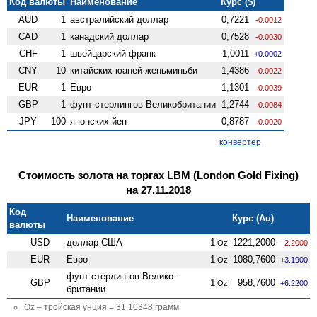
Код валюты
Наименование
Курс ($)
AUD
1
австралийский доллар
0,7221
-0.0012
CAD
1
канадский доллар
0,7528
-0.0030
CHF
1
швейцарский франк
1,0011
+0.0002
CNY
10
китайских юаней женьминьби
1,4386
-0.0022
EUR
1
Евро
1,1301
-0.0039
GBP
1
фунт стерлингов Велико­британии
1,2744
-0.0084
JPY
100
японских йен
0,8787
-0.0020
конвертер
Стоимость золота на торгах LBM (London Gold Fixing)
на 27.11.2018
Код
Наименование
Курс (Au)
валюты
USD
доллар США
1
1221,2000
Oz
-2.2000
EUR
Евро
1
1080,7600
Oz
+3.1900
фунт стерлингов Велико­
GBP
1
958,7600
Oz
+6.2200
британии
Oz – тройская унция = 31.10348 грамм