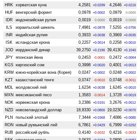
HRK
хорватская куна
4,2581
4,2646
+0.0299
+0.0216
HUF
венгерский форинт
0,0978
0,0979
+0.0002
0.0000
IDR
индонезийская рупия
0,0019
0,0019
0.0000
0.0000
ILS
израильский шекель
7,4981
7,5255
+0.0878
+0.0756
INR
индийская рупия
0,3933
0,3969
+0.0038
+0.0035
ISK
исландская крона
0,2257
0,2258
+0.0014
+0.0010
JOD
иорданский динар
39,2750
39,4130
+0.2190
+0.1540
JPY
японская йена
0,2453
0,2472
-0.0001
+0.0004
KGS
киргизский сом
0,3998
0,4001
+0.0020
+0.0013
KRW
южно-корейская вона (Корея)
0,0247
0,0248
+0.0002
+0.0002
KZT
казахстанский тенге
0,0747
0,0748
-0.0010
-0.0011
MDL
молдовский лей
1,6234
1,6245
+0.0038
+0.0010
MXN
мексиканский песо
1,3583
1,3728
-0.0014
+0.0019
NOK
норвежская крона
3,2386
3,2676
+0.0191
+0.0012
NZD
ново­зеландский доллар
18,8330
19,0230
+0.0800
+0.0070
PLN
польский злотый
7,3444
7,4086
+0.0368
+0.0080
RON
новый румынский лей
6,7861
6,7999
+0.0429
+0.0292
RUB
российский рубль
0,4140
0,4216
-0.0032
-0.0033
SEK
шведская крона
3,0633
3,0899
+0.0184
+0.0087