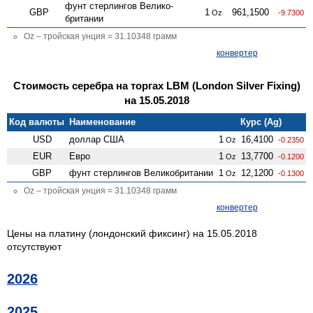
фунт стерлингов Велико­
GBP
1
961,1500
Oz
-9.7300
британии
Oz – тройская унция = 31.10348 грамм
конвертер
Стоимость серебра на торгах LBM (London Silver Fixing)
на 15.05.2018
Код валюты
Наименование
Курс (Ag)
USD
доллар США
1
16,4100
Oz
-0.2350
EUR
Евро
1
13,7700
Oz
-0.1200
GBP
фунт стерлингов Велико­британии
1
12,1200
Oz
-0.1300
Oz – тройская унция = 31.10348 грамм
конвертер
Цены на платину (лондонский фиксинг) на 15.05.2018
отсутствуют
2026
2025