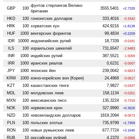
фунтов стерлингов Велико­
GBP
100
3555,5401
+2.7328
британии
HKD
100
гонконгских долларов
333,4016
-0.3342
HRK
100
хорватских кун
424,9216
+1.8138
HUF
1000
венгерских форинтов
99,4834
+0.2209
IDR
10000
индонезийских рупий
18,7339
-0.0181
ILS
100
израильских шекелей
731,6547
-2.9483
INR
1000
индийских рупий
387,5521
-1.5059
IRR
1000
иранских риалов
0,6231
-0.0007
JPY
1000
японских йен
239,0042
-0.6823
KRW
1000
южно-корейских вон (Корея)
24,4968
-0.0617
KZT
100
казахстанских тенге
7,9827
-0.0437
MDL
100
молдовских леев
158,1134
-0.0251
MXN
100
мексиканских песо
135,3224
-0.7318
NOK
100
норвежских крон
327,9990
+0.3626
NZD
100
ново­зеландских долларов
1819,2094
-8.0673
PLN
100
польских злотых
735,9799
+1.7909
RON
100
новых румынских леев
677,7724
+3.1645
RUB
10
российских рублей
4,2370
-0.0066