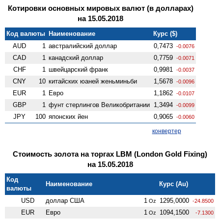
Котировки основных мировых валют (в долларах)
на 15.05.2018
Код валюты
Наименование
Курс ($)
AUD
1
австралийский доллар
0,7473
-0.0076
CAD
1
канадский доллар
0,7759
-0.0071
CHF
1
швейцарский франк
0,9981
-0.0037
CNY
10
китайских юаней женьминьби
1,5678
-0.0096
EUR
1
Евро
1,1862
-0.0107
GBP
1
фунт стерлингов Велико­британии
1,3494
-0.0099
JPY
100
японских йен
0,9065
-0.0060
конвертер
Стоимость золота на торгах LBM (London Gold Fixing)
на 15.05.2018
Код
Наименование
Курс (Au)
валюты
USD
доллар США
1
1295,0000
Oz
-24.8500
EUR
Евро
1
1094,1500
Oz
-7.1300