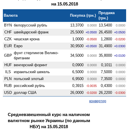
на 15.05.2018
Продажа
Валюта
Покупка (грн.)
(грн.)
BYN
белорусский рубль
13,3700
13,5400
0.0000
0.0000
CHF
швейцарский франк
25,5000
26,4500
+0.0500
+0.0500
CZK
чешская крона
1,0000
1,2800
-0.0500
-0.0200
EUR
Евро
30,9500
31,4900
+0.0500
+0.0300
фунт стерлингов Велико­
GBP
34,5000
35,8000
0.0000
+0.0100
британии
HUF
венгерский форинт
0,0900
0,1011
0.0000
0.0000
ILS
израильский шекель
6,5000
7,5000
0.0000
0.0000
PLN
польский злотый
6,9500
7,3500
0.0000
0.0000
RUB
российский рубль
0,3915
0,4300
-0.0035
0.0000
USD
доллар США
26,0000
26,2200
-0.0200
-0.0300
конвертер
Средневзвешенный курс на наличном
валютном рынке Украины (по данным
НБУ) на 15.05.2018