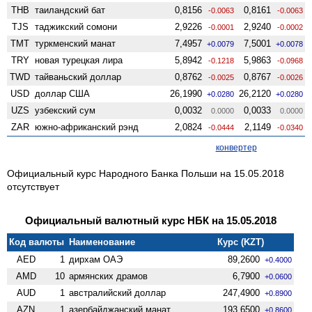
THB
таиландский бат
0,8156
0,8161
-0.0063
-0.0063
TJS
таджикский сомони
2,9226
2,9240
-0.0001
-0.0002
TMT
туркменский манат
7,4957
7,5001
+0.0079
+0.0078
TRY
новая турецкая лира
5,8942
5,9863
-0.1218
-0.0968
TWD
тайваньский доллар
0,8762
0,8767
-0.0025
-0.0026
USD
доллар США
26,1990
26,2120
+0.0280
+0.0280
UZS
узбекский сум
0,0032
0,0033
0.0000
0.0000
ZAR
южно-африканский рэнд
2,0824
2,1149
-0.0444
-0.0340
конвертер
Официальный курс Народного Банка Польши на 15.05.2018
отсутствует
Официальный валютный курс НБК на 15.05.2018
Код валюты
Наименование
Курс (KZT)
AED
1
дирхам ОАЭ
89,2600
+0.4000
AMD
10
армянских драмов
6,7900
+0.0600
AUD
1
австралийский доллар
247,4900
+0.8900
AZN
1
азербайджанский манат
193,6500
+0.8600