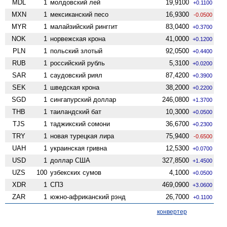
MDL
1
молдовский лей
19,9100
+0.1100
MXN
1
мексиканский песо
16,9300
-0.0500
MYR
1
малайзийский ринггит
83,0400
+0.3700
NOK
1
норвежская крона
41,0000
+0.1200
PLN
1
польский злотый
92,0500
+0.4400
RUB
1
российский рубль
5,3100
+0.0200
SAR
1
саудовский риял
87,4200
+0.3900
SEK
1
шведская крона
38,2000
+0.2200
SGD
1
сингапурский доллар
246,0800
+1.3700
THB
1
таиландский бат
10,3000
+0.0500
TJS
1
таджикский сомони
36,6700
+0.2300
TRY
1
новая турецкая лира
75,9400
-0.6500
UAH
1
украинская гривна
12,5300
+0.0700
USD
1
доллар США
327,8500
+1.4500
UZS
100
узбекских сумов
4,1000
+0.0500
XDR
1
СПЗ
469,0900
+3.0600
ZAR
1
южно-африканский рэнд
26,7000
+0.1100
конвертер