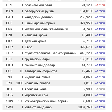
BRL
1
бразильский реал
91,1200
-0.8100
BYN
1
белорусский рубль
164,0100
+0.8500
CAD
1
канадский доллар
256,9200
+0.8200
CHF
1
швейцарский франк
327,9500
+1.6800
CNY
1
китайский юань женьминьби
51,7400
+0.1900
CZK
1
чешская крона
15,4000
+0.1200
DKK
1
датская крона
52,7100
+0.4100
EUR
1
Евро
392,6700
+3.1800
GBP
1
фунт стерлингов Велико­британии
445,2200
+3.0800
GEL
1
грузинский лари
135,3100
+0.9900
HKD
1
гонконгский доллар
41,7700
+0.1900
HUF
10
венгерских форинтов
12,4600
+0.0700
INR
1
индийская рупия
4,8600
+0.0100
IRR
1000
иранских риалов
7,8100
+0.0400
JPY
1
японская йена
2,9900
0.0000
KGS
1
киргизский сом
4,8000
+0.0200
KRW
100
южно-корейских вон (Корея)
30,6800
+0.0800
KWD
1
кувейтский динар
1087,7600
+5.1700