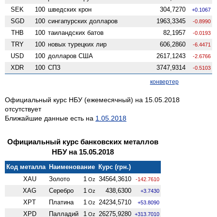
SEK
100
шведских крон
304,7270
+0.1067
SGD
100
сингапурских долларов
1963,3345
-0.8990
THB
100
таиландских батов
82,1957
-0.0193
TRY
100
новых турецких лир
606,2860
-6.4471
USD
100
долларов США
2617,1243
-2.6766
XDR
100
СПЗ
3747,9314
-0.5103
конвертер
Официальный курс НБУ (ежемесячный) на 15.05.2018
отсутствует
Ближайшие данные есть на
1.05.2018
Официальный курс банковских металлов
НБУ на 15.05.2018
Код металла
Наименование
Курс (грн.)
XAU
Золото
1
34564,3610
Oz
-142.7610
XAG
Серебро
1
438,6300
Oz
+3.7430
XPT
Платина
1
24234,5710
Oz
+53.8090
XPD
Палладий
1
26275,9280
Oz
+313.7010