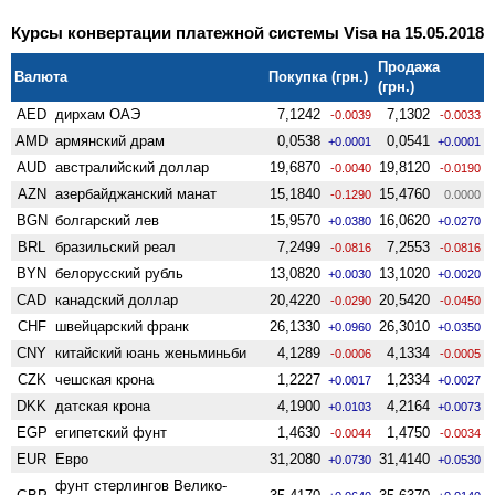
Курсы конвертации платежной системы Visa на 15.05.2018
Продажа
Валюта
Покупка (грн.)
(грн.)
AED
дирхам ОАЭ
7,1242
7,1302
-0.0039
-0.0033
AMD
армянский драм
0,0538
0,0541
+0.0001
+0.0001
AUD
австралийский доллар
19,6870
19,8120
-0.0040
-0.0190
AZN
азербайджанский манат
15,1840
15,4760
-0.1290
0.0000
BGN
болгарский лев
15,9570
16,0620
+0.0380
+0.0270
BRL
бразильский реал
7,2499
7,2553
-0.0816
-0.0816
BYN
белорусский рубль
13,0820
13,1020
+0.0030
+0.0020
CAD
канадский доллар
20,4220
20,5420
-0.0290
-0.0450
CHF
швейцарский франк
26,1330
26,3010
+0.0960
+0.0350
CNY
китайский юань женьминьби
4,1289
4,1334
-0.0006
-0.0005
CZK
чешская крона
1,2227
1,2334
+0.0017
+0.0027
DKK
датская крона
4,1900
4,2164
+0.0103
+0.0073
EGP
египетский фунт
1,4630
1,4750
-0.0044
-0.0034
EUR
Евро
31,2080
31,4140
+0.0730
+0.0530
фунт стерлингов Велико­