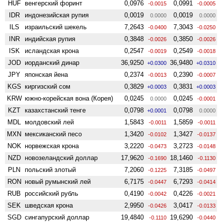
HUF
венгерский форинт
0,0976
0,0991
-0.0015
-0.0005
IDR
индонезийская рупия
0,0019
0,0019
0.0000
0.0000
ILS
израильский шекель
7,2643
7,3043
-0.0400
-0.0250
INR
индийская рупия
0,3848
0,3850
-0.0026
-0.0026
ISK
исландская крона
0,2547
0,2549
-0.0019
-0.0018
JOD
иорданский динар
36,9250
36,9480
+0.0300
+0.0310
JPY
японская йена
0,2374
0,2390
-0.0013
-0.0007
KGS
киргизский сом
0,3829
0,3831
+0.0003
+0.0003
KRW
южно-корейская вона (Корея)
0,0245
0,0245
0.0000
-0.0001
KZT
казахстанский тенге
0,0798
0,0798
+0.0001
0.0000
MDL
молдовский лей
1,5843
1,5859
-0.0011
-0.0011
MXN
мексиканский песо
1,3420
1,3427
-0.0102
-0.0137
NOK
норвежская крона
3,2220
3,2723
-0.0473
-0.0148
NZD
ново­зеландский доллар
17,9620
18,1460
-0.1690
-0.1130
PLN
польский злотый
7,2060
7,3185
-0.1225
-0.0497
RON
новый румынский лей
6,7175
6,7293
-0.0447
-0.0414
RUB
российский рубль
0,4190
0,4226
-0.0042
-0.0021
SEK
шведская крона
2,9950
3,0417
-0.0426
-0.0133
SGD
сингапурский доллар
19,4840
19,6290
-0.1110
-0.0440