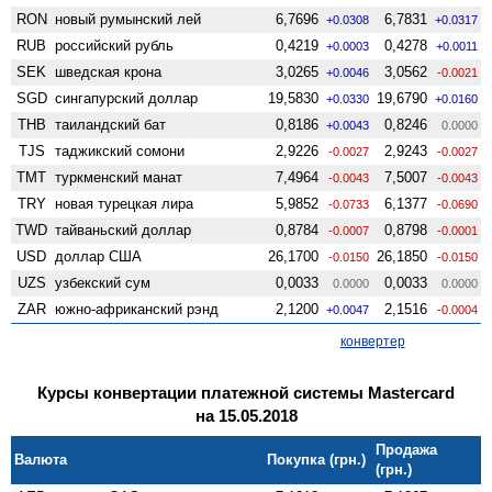
RON
новый румынский лей
6,7696
6,7831
+0.0308
+0.0317
RUB
российский рубль
0,4219
0,4278
+0.0003
+0.0011
SEK
шведская крона
3,0265
3,0562
+0.0046
-0.0021
SGD
сингапурский доллар
19,5830
19,6790
+0.0330
+0.0160
THB
таиландский бат
0,8186
0,8246
+0.0043
0.0000
TJS
таджикский сомони
2,9226
2,9243
-0.0027
-0.0027
TMT
туркменский манат
7,4964
7,5007
-0.0043
-0.0043
TRY
новая турецкая лира
5,9852
6,1377
-0.0733
-0.0690
TWD
тайваньский доллар
0,8784
0,8798
-0.0007
-0.0001
USD
доллар США
26,1700
26,1850
-0.0150
-0.0150
UZS
узбекский сум
0,0033
0,0033
0.0000
0.0000
ZAR
южно-африканский рэнд
2,1200
2,1516
+0.0047
-0.0004
конвертер
Курсы конвертации платежной системы Mastercard
на 15.05.2018
Продажа
Валюта
Покупка (грн.)
(грн.)