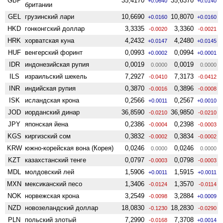
GBP
35,4170
35,6370
+0.0640
+0.0140
британии
GEL
грузинский лари
10,6690
10,8070
+0.0160
+0.0160
HKD
гонконгский доллар
3,3335
3,3360
-0.0020
-0.0021
HRK
хорватская куна
4,2432
4,2480
+0.0147
+0.0145
HUF
венгерский форинт
0,0993
0,0994
+0.0002
+0.0001
IDR
индонезийская рупия
0,0019
0,0019
0.0000
0.0000
ILS
израильский шекель
7,2927
7,3173
-0.0410
-0.0412
INR
индийская рупия
0,3870
0,3896
-0.0016
-0.0008
ISK
исландская крона
0,2566
0,2567
+0.0011
+0.0010
JOD
иорданский динар
36,8590
36,9850
-0.0210
-0.0210
JPY
японская йена
0,2386
0,2398
-0.0004
-0.0003
KGS
киргизский сом
0,3832
0,3834
-0.0002
-0.0002
KRW
южно-корейская вона (Корея)
0,0246
0,0246
0.0000
0.0000
KZT
казахстанский тенге
0,0797
0,0798
-0.0003
-0.0003
MDL
молдовский лей
1,5906
1,5915
+0.0011
+0.0011
MXN
мексиканский песо
1,3406
1,3570
-0.0124
-0.0114
NOK
норвежская крона
3,2549
3,2884
-0.0098
+0.0009
NZD
ново­зеландский доллар
18,0830
18,2830
-0.1230
-0.0290
PLN
польский злотый
7,2990
7,3708
-0.0168
+0.0014