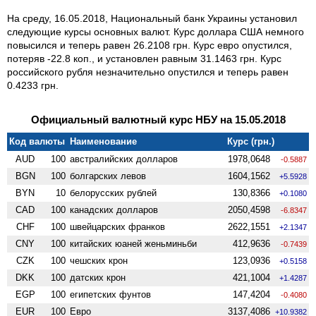
На среду, 16.05.2018, Национальный банк Украины установил
следующие курсы основных валют. Курс доллара США немного
повысился и теперь равен 26.2108 грн. Курс евро опустился,
потеряв -22.8 коп., и установлен равным 31.1463 грн. Курс
российского рубля незначительно опустился и теперь равен
0.4233 грн.
Официальный валютный курс НБУ на 15.05.2018
Код валюты
Наименование
Курс (грн.)
AUD
100
австралийских долларов
1978,0648
-0.5887
BGN
100
болгарских левов
1604,1562
+5.5928
BYN
10
белорусских рублей
130,8366
+0.1080
CAD
100
канадских долларов
2050,4598
-6.8347
CHF
100
швейцарских франков
2622,1551
+2.1347
CNY
100
китайских юаней женьминьби
412,9636
-0.7439
CZK
100
чешских крон
123,0936
+0.5158
DKK
100
датских крон
421,1004
+1.4287
EGP
100
египетских фунтов
147,4204
-0.4080
EUR
100
Евро
3137,4086
+10.9382