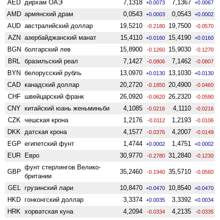
AED
дирхам ОАЭ
7,1318
7,1367
+0.0073
+0.0067
AMD
армянский драм
0,0543
0,0543
+0.0003
+0.0002
AUD
австралийский доллар
19,5210
19,7500
-0.2180
-0.0570
AZN
азербайджанский манат
15,4110
15,4190
+0.0160
+0.0160
BGN
болгарский лев
15,8900
15,9030
-0.1260
-0.1270
BRL
бразильский реал
7,1427
7,1462
-0.0806
-0.0807
BYN
белорусский рубль
13,0970
13,1030
+0.0130
+0.0130
CAD
канадский доллар
20,2720
20,4900
-0.1850
-0.0460
CHF
швейцарский франк
26,0920
26,2320
-0.0620
-0.0590
CNY
китайский юань женьминьби
4,1085
4,1110
-0.0216
-0.0216
CZK
чешская крона
1,2176
1,2193
-0.0112
-0.0106
DKK
датская крона
4,1577
4,2007
-0.0376
-0.0149
EGP
египетский фунт
1,4744
1,4751
+0.0002
+0.0002
EUR
Евро
30,9770
31,2840
-0.2780
-0.1230
фунт стерлингов Велико­
GBP
35,2460
35,5710
-0.1940
-0.0560
британии
GEL
грузинский лари
10,8470
10,8540
+0.0470
+0.0470
HKD
гонконгский доллар
3,3374
3,3392
+0.0035
+0.0034
HRK
хорватская куна
4,2094
4,2135
-0.0334
-0.0335