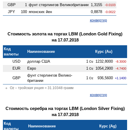
GBP
1
фунт стерлингов Велико­британии
1,3155
-0.0103
JPY
100
японских йен
0,8878
-0.0022
конвертер
Стоимость золота на торгах LBM (London Gold Fixing)
на 17.07.2018
Код
Наименование
Курс (Au)
валюты
USD
доллар США
1
1232,8000
Oz
-8.3000
EUR
Евро
1
1054,2900
Oz
-4.7400
фунт стерлингов Велико­
GBP
1
936,5600
Oz
+1.1400
британии
Oz – тройская унция = 31.10348 грамм
конвертер
Стоимость серебра на торгах LBM (London Silver Fixing)
на 17.07.2018
Код
Наименование
Курс (Ag)
валюты