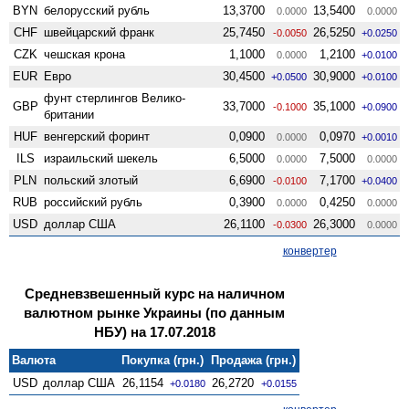
BYN
белорусский рубль
13,3700
13,5400
0.0000
0.0000
CHF
швейцарский франк
25,7450
26,5250
-0.0050
+0.0250
CZK
чешская крона
1,1000
1,2100
0.0000
+0.0100
EUR
Евро
30,4500
30,9000
+0.0500
+0.0100
фунт стерлингов Велико­
GBP
33,7000
35,1000
-0.1000
+0.0900
британии
HUF
венгерский форинт
0,0900
0,0970
0.0000
+0.0010
ILS
израильский шекель
6,5000
7,5000
0.0000
0.0000
PLN
польский злотый
6,6900
7,1700
-0.0100
+0.0400
RUB
российский рубль
0,3900
0,4250
0.0000
0.0000
USD
доллар США
26,1100
26,3000
-0.0300
0.0000
конвертер
Средневзвешенный курс на наличном
валютном рынке Украины (по данным
НБУ) на 17.07.2018
Валюта
Покупка (грн.)
Продажа (грн.)
USD
доллар США
26,1154
26,2720
+0.0180
+0.0155