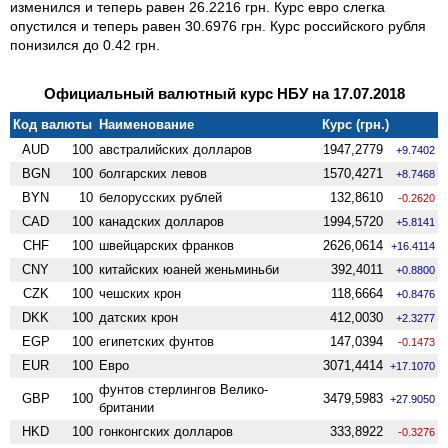
изменился и теперь равен 26.2216 грн. Курс евро слегка
опустился и теперь равен 30.6976 грн. Курс российского рубля
понизился до 0.42 грн.
Официальный валютный курс НБУ на 17.07.2018
Код валюты
Наименование
Курс (грн.)
AUD
100
австралийских долларов
1947,2779
+9.7402
BGN
100
болгарских левов
1570,4271
+8.7468
BYN
10
белорусских рублей
132,8610
-0.2620
CAD
100
канадских долларов
1994,5720
+5.8141
CHF
100
швейцарских франков
2626,0614
+16.4114
CNY
100
китайских юаней женьминьби
392,4011
+0.8800
CZK
100
чешских крон
118,6664
+0.8476
DKK
100
датских крон
412,0030
+2.3277
EGP
100
египетских фунтов
147,0394
-0.1473
EUR
100
Евро
3071,4414
+17.1070
фунтов стерлингов Велико­
GBP
100
3479,5983
+27.9050
британии
HKD
100
гонконгских долларов
333,8922
-0.3276