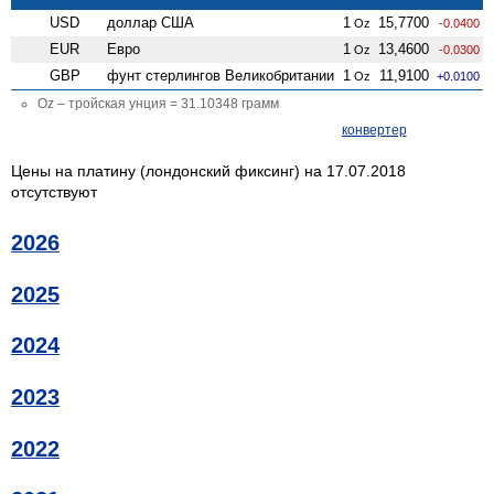
USD
доллар США
1
15,7700
Oz
-0.0400
EUR
Евро
1
13,4600
Oz
-0.0300
GBP
фунт стерлингов Велико­британии
1
11,9100
Oz
+0.0100
Oz – тройская унция = 31.10348 грамм
конвертер
Цены на платину (лондонский фиксинг) на 17.07.2018
отсутствуют
2026
2025
2024
2023
2022