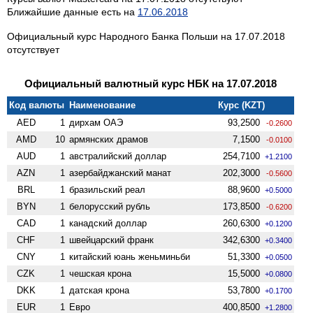
Ближайшие данные есть на
17.06.2018
Официальный курс Народного Банка Польши на 17.07.2018
отсутствует
Официальный валютный курс НБК на 17.07.2018
Код валюты
Наименование
Курс (KZT)
AED
1
дирхам ОАЭ
93,2500
-0.2600
AMD
10
армянских драмов
7,1500
-0.0100
AUD
1
австралийский доллар
254,7100
+1.2100
AZN
1
азербайджанский манат
202,3000
-0.5600
BRL
1
бразильский реал
88,9600
+0.5000
BYN
1
белорусский рубль
173,8500
-0.6200
CAD
1
канадский доллар
260,6300
+0.1200
CHF
1
швейцарский франк
342,6300
+0.3400
CNY
1
китайский юань женьминьби
51,3300
+0.0500
CZK
1
чешская крона
15,5000
+0.0800
DKK
1
датская крона
53,7800
+0.1700
EUR
1
Евро
400,8500
+1.2800