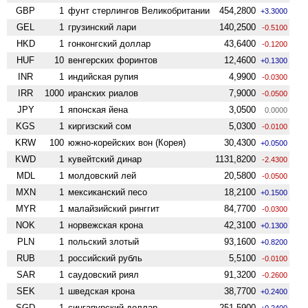
GBP
1
фунт стерлингов Велико­британии
454,2800
+3.3000
GEL
1
грузинский лари
140,2500
-0.5100
HKD
1
гонконгский доллар
43,6400
-0.1200
HUF
10
венгерских форинтов
12,4600
+0.1300
INR
1
индийская рупия
4,9900
-0.0300
IRR
1000
иранских риалов
7,9000
-0.0500
JPY
1
японская йена
3,0500
0.0000
KGS
1
киргизский сом
5,0300
-0.0100
KRW
100
южно-корейских вон (Корея)
30,4300
+0.0500
KWD
1
кувейтский динар
1131,8200
-2.4300
MDL
1
молдовский лей
20,5800
-0.0500
MXN
1
мексиканский песо
18,2100
+0.1500
MYR
1
малайзийский ринггит
84,7700
-0.0300
NOK
1
норвежская крона
42,3100
+0.1300
PLN
1
польский злотый
93,1600
+0.8200
RUB
1
российский рубль
5,5100
-0.0100
SAR
1
саудовский риял
91,3200
-0.2600
SEK
1
шведская крона
38,7700
+0.2400
SGD
1
сингапурский доллар
251,5900
+0.2400