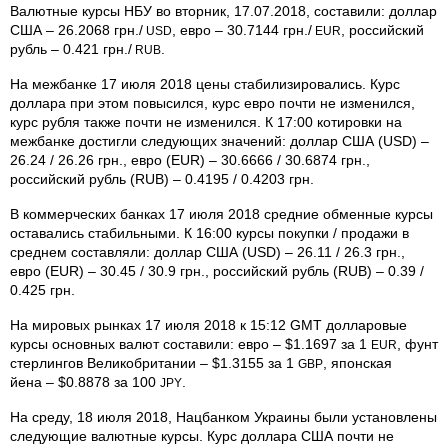
Валютные курсы НБУ во вторник, 17.07.2018, составили: доллар
США – 26.2068 грн./
, евро – 30.7144 грн./
, российский
USD
EUR
рубль – 0.421 грн./
.
RUB
На межбанке 17 июля 2018 цены стабилизировались. Курс
доллара при этом повысился, курс евро почти не изменился,
курс рубля также почти не изменился. К 17:00 котировки на
межбанке достигли следующих значений: доллар США (USD) –
26.24 / 26.26 грн., евро (EUR) – 30.6666 / 30.6874 грн.,
российский рубль (RUB) – 0.4195 / 0.4203 грн.
В коммерческих банках 17 июля 2018 средние обменные курсы
оставались стабильными. К 16:00 курсы покупки / продажи в
среднем составляли: доллар США (USD) – 26.11 / 26.3 грн.,
евро (EUR) – 30.45 / 30.9 грн., российский рубль (RUB) – 0.39 /
0.425 грн.
На мировых рынках 17 июля 2018 к 15:12 GMT долларовые
курсы основных валют составили: евро – $1.1697 за 1
, фунт
EUR
стерлингов Великобритании – $1.3155 за 1
, японская
GBP
йена – $0.8878 за 100
.
JPY
На среду, 18 июля 2018, Нацбанком Украины были установлены
следующие валютные курсы. Курс доллара США почти не