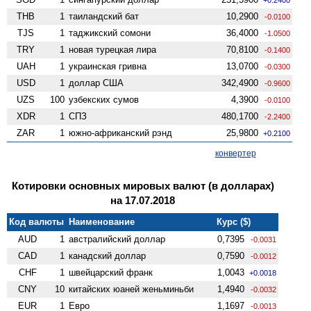
THB
1
таиландский бат
10,2900
-0.0100
TJS
1
таджикский сомони
36,4000
-1.0500
TRY
1
новая турецкая лира
70,8100
-0.1400
UAH
1
украинская гривна
13,0700
-0.0300
USD
1
доллар США
342,4900
-0.9600
UZS
100
узбекских сумов
4,3900
-0.0100
XDR
1
СПЗ
480,1700
-2.2400
ZAR
1
южно-африканский рэнд
25,9800
+0.2100
конвертер
Котировки основных мировых валют (в долларах)
на 17.07.2018
Код валюты
Наименование
Курс ($)
AUD
1
австралийский доллар
0,7395
-0.0031
CAD
1
канадский доллар
0,7590
-0.0012
CHF
1
швейцарский франк
1,0043
+0.0018
CNY
10
китайских юаней женьминьби
1,4940
-0.0032
EUR
1
Евро
1,1697
-0.0013