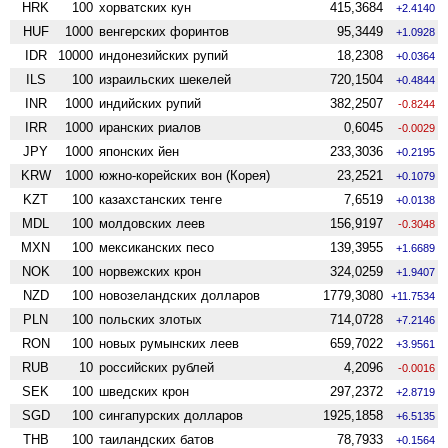
HRK
100
хорватских кун
415,3684
+2.4140
HUF
1000
венгерских форинтов
95,3449
+1.0928
IDR
10000
индонезийских рупий
18,2308
+0.0364
ILS
100
израильских шекелей
720,1504
+0.4844
INR
1000
индийских рупий
382,2507
-0.8244
IRR
1000
иранских риалов
0,6045
-0.0029
JPY
1000
японских йен
233,3036
+0.2195
KRW
1000
южно-корейских вон (Корея)
23,2521
+0.1079
KZT
100
казахстанских тенге
7,6519
+0.0138
MDL
100
молдовских леев
156,9197
-0.3048
MXN
100
мексиканских песо
139,3955
+1.6689
NOK
100
норвежских крон
324,0259
+1.9407
NZD
100
ново­зеландских долларов
1779,3080
+11.7534
PLN
100
польских злотых
714,0728
+7.2146
RON
100
новых румынских леев
659,7022
+3.9561
RUB
10
российских рублей
4,2096
-0.0016
SEK
100
шведских крон
297,2372
+2.8719
SGD
100
сингапурских долларов
1925,1858
+6.5135
THB
100
таиландских батов
78,7933
+0.1564