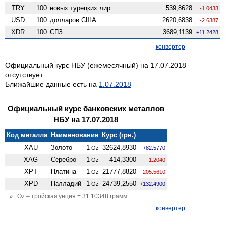
TRY
100
новых турецких лир
539,8628
-1.0433
USD
100
долларов США
2620,6838
-2.6387
XDR
100
СПЗ
3689,1139
+11.2428
конвертер
Официальный курс НБУ (ежемесячный) на 17.07.2018
отсутствует
Ближайшие данные есть на
1.07.2018
Официальный курс банковских металлов
НБУ на 17.07.2018
Код металла
Наименование
Курс (грн.)
XAU
Золото
1
32624,8930
Oz
+82.5770
XAG
Серебро
1
414,3300
Oz
-1.2040
XPT
Платина
1
21777,8820
Oz
-205.5610
XPD
Палладий
1
24739,2550
Oz
+132.4900
Oz – тройская унция = 31.10348 грамм
конвертер