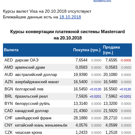
Курсы валют Visa на 20.10.2018 отсутствуют
Ближайшие данные есть на
18.10.2018
Курсы конвертации платежной системы Mastercard
на 20.10.2018
Продажа
Валюта
Покупка (грн.)
(грн.)
AED
дирхам ОАЭ
7,6544
7,6595
0.0000
-0.0006
AMD
армянский драм
0,0583
0,0583
0.0000
0.0000
AUD
австралийский доллар
19,9390
20,1080
0.0000
0.0000
AZN
азербайджанский манат
16,5400
16,5480
0.0000
0.0000
BGN
болгарский лев
16,5450
16,5560
+0.0130
+0.0130
BRL
бразильский реал
7,5926
7,5962
+0.0201
+0.0201
BYN
белорусский рубль
13,3140
13,3200
0.0000
0.0000
CAD
канадский доллар
21,4360
21,5920
0.0000
0.0000
CHF
швейцарский франк
28,1880
28,2710
0.0000
0.0000
CNY
китайский юань женьминьби
4,0576
4,0599
0.0000
0.0000
CZK
чешская крона
1,2433
1,2518
0.0000
0.0000