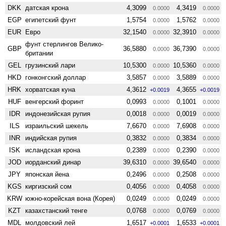
DKK
датская крона
4,3099
4,3419
0.0000
0.0000
EGP
египетский фунт
1,5754
1,5762
0.0000
0.0000
EUR
Евро
32,1540
32,3910
0.0000
0.0000
фунт стерлингов Велико­
GBP
36,5880
36,7390
0.0000
0.0000
британии
GEL
грузинский лари
10,5300
10,5360
0.0000
0.0000
HKD
гонконгский доллар
3,5857
3,5889
0.0000
0.0000
HRK
хорватская куна
4,3612
4,3655
+0.0019
+0.0019
HUF
венгерский форинт
0,0993
0,1001
0.0000
0.0000
IDR
индонезийская рупия
0,0018
0,0019
0.0000
0.0000
ILS
израильский шекель
7,6670
7,6908
0.0000
0.0000
INR
индийская рупия
0,3832
0,3834
0.0000
0.0000
ISK
исландская крона
0,2389
0,2390
0.0000
0.0000
JOD
иорданский динар
39,6310
39,6540
0.0000
0.0000
JPY
японская йена
0,2496
0,2508
0.0000
0.0000
KGS
киргизский сом
0,4056
0,4058
0.0000
0.0000
KRW
южно-корейская вона (Корея)
0,0249
0,0249
0.0000
0.0000
KZT
казахстанский тенге
0,0768
0,0769
0.0000
0.0000
MDL
молдовский лей
1,6517
1,6533
+0.0001
+0.0001