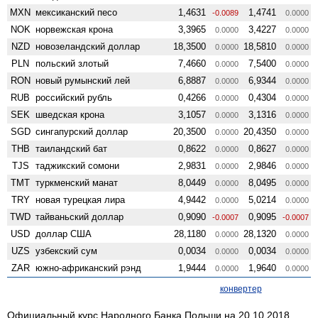
MXN
мексиканский песо
1,4631
1,4741
-0.0089
0.0000
NOK
норвежская крона
3,3965
3,4227
0.0000
0.0000
NZD
ново­зеландский доллар
18,3500
18,5810
0.0000
0.0000
PLN
польский злотый
7,4660
7,5400
0.0000
0.0000
RON
новый румынский лей
6,8887
6,9344
0.0000
0.0000
RUB
российский рубль
0,4266
0,4304
0.0000
0.0000
SEK
шведская крона
3,1057
3,1316
0.0000
0.0000
SGD
сингапурский доллар
20,3500
20,4350
0.0000
0.0000
THB
таиландский бат
0,8622
0,8627
0.0000
0.0000
TJS
таджикский сомони
2,9831
2,9846
0.0000
0.0000
TMT
туркменский манат
8,0449
8,0495
0.0000
0.0000
TRY
новая турецкая лира
4,9442
5,0214
0.0000
0.0000
TWD
тайваньский доллар
0,9090
0,9095
-0.0007
-0.0007
USD
доллар США
28,1180
28,1320
0.0000
0.0000
UZS
узбекский сум
0,0034
0,0034
0.0000
0.0000
ZAR
южно-африканский рэнд
1,9444
1,9640
0.0000
0.0000
конвертер
Официальный курс Народного Банка Польши на 20.10.2018