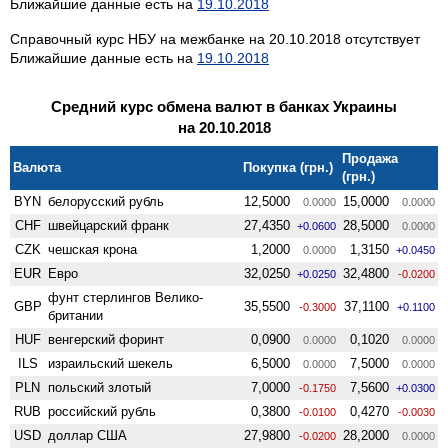
Ближайшие данные есть на
19.10.2018
Справочный курс НБУ на межбанке на 20.10.2018 отсутствует
Ближайшие данные есть на
19.10.2018
Средний курс обмена валют в банках Украины
на 20.10.2018
Продажа
Валюта
Покупка (грн.)
(грн.)
BYN
белорусский рубль
12,5000
15,0000
0.0000
0.0000
CHF
швейцарский франк
27,4350
28,5000
+0.0600
0.0000
CZK
чешская крона
1,2000
1,3150
0.0000
+0.0450
EUR
Евро
32,0250
32,4800
+0.0250
-0.0200
фунт стерлингов Велико­
GBP
35,5500
37,1100
-0.3000
+0.1100
британии
HUF
венгерский форинт
0,0900
0,1020
0.0000
0.0000
ILS
израильский шекель
6,5000
7,5000
0.0000
0.0000
PLN
польский злотый
7,0000
7,5600
-0.1750
+0.0300
RUB
российский рубль
0,3800
0,4270
-0.0100
-0.0030
USD
доллар США
27,9800
28,2000
-0.0200
0.0000