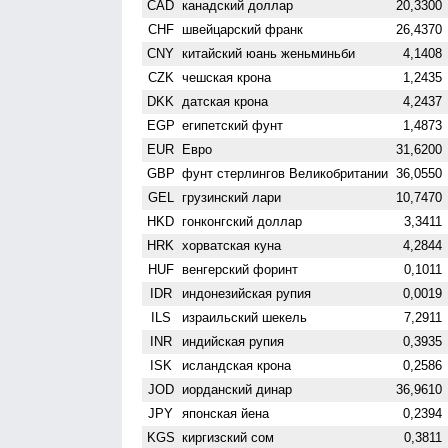
CAD
канадский доллар
20,3300
CHF
швейцарский франк
26,4370
CNY
китайский юань женьминьби
4,1408
CZK
чешская крона
1,2435
DKK
датская крона
4,2437
EGP
египетский фунт
1,4873
EUR
Евро
31,6200
GBP
фунт стерлингов Велико­британии
36,0550
GEL
грузинский лари
10,7470
HKD
гонконгский доллар
3,3411
HRK
хорватская куна
4,2844
HUF
венгерский форинт
0,1011
IDR
индонезийская рупия
0,0019
ILS
израильский шекель
7,2911
INR
индийская рупия
0,3935
ISK
исландская крона
0,2586
JOD
иорданский динар
36,9610
JPY
японская йена
0,2394
KGS
киргизский сом
0,3811