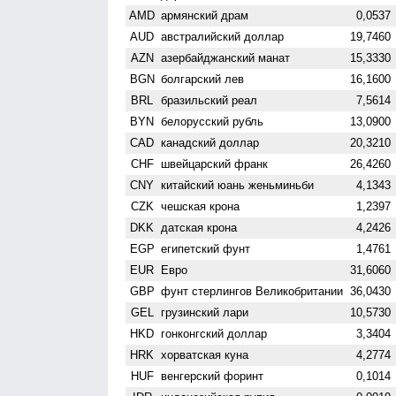
AMD
армянский драм
0,0537
AUD
австралийский доллар
19,7460
AZN
азербайджанский манат
15,3330
BGN
болгарский лев
16,1600
BRL
бразильский реал
7,5614
BYN
белорусский рубль
13,0900
CAD
канадский доллар
20,3210
CHF
швейцарский франк
26,4260
CNY
китайский юань женьминьби
4,1343
CZK
чешская крона
1,2397
DKK
датская крона
4,2426
EGP
египетский фунт
1,4761
EUR
Евро
31,6060
GBP
фунт стерлингов Велико­британии
36,0430
GEL
грузинский лари
10,5730
HKD
гонконгский доллар
3,3404
HRK
хорватская куна
4,2774
HUF
венгерский форинт
0,1014