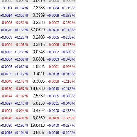
0,0019
0.0000
0.000 %
0.0000
0.000 %
7,3286
+0.0111
+0.152 %
+0.0084
+0.115 %
0,3939
+0.0014
+0.358 %
+0.0009
+0.229 %
0,2588
-0.0006
-0.231 %
-0.0007
-0.270 %
37,0620
+0.0570
+0.155 %
+0.0420
+0.113 %
0,2408
+0.0003
+0.125 %
+0.0005
+0.208 %
0,3815
-0.0004
-0.105 %
-0.0006
-0.157 %
0,0246
+0.0003
+1.235 %
+0.0002
+0.820 %
0,0801
+0.0004
+0.502 %
+0.0003
+0.376 %
1,5884
+0.0005
+0.032 %
-0.0001
-0.006 %
1,4111
+0.0155
+1.117 %
+0.0128
+0.915 %
3,3005
-0.0048
-0.147 %
-0.0038
-0.115 %
18,6230
-0.0160
-0.087 %
+0.0210
+0.113 %
7,5732
-0.0144
-0.192 %
+0.0065
+0.086 %
6,8150
+0.0097
+0.143 %
+0.0031
+0.046 %
0,4252
-0.0001
-0.024 %
+0.0020
+0.473 %
3,0360
-0.0148
-0.491 %
-0.0409
-1.329 %
19,8410
+0.0390
+0.198 %
+0.0450
+0.227 %
0,8337
+0.0016
+0.194 %
+0.0016
+0.192 %