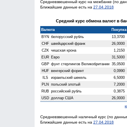
Средневзвешенный курс на межбанке (по данн
Ближайшие данные есть на
27.04.2018
Средний курс обмена валют в бан
Валюта
Покупка 
BYN
белорусский рубль
13,3700
CHF
швейцарский франк
26,0000
CZK
чешская крона
1,2150
EUR
Евро
31,5000
GBP
фунт стерлингов Велико­британии
35,0500
HUF
венгерский форинт
0,0990
ILS
израильский шекель
6,5000
PLN
польский злотый
7,2000
RUB
российский рубль
0,3875
USD
доллар США
26,0000
к
Средневзвешенный наличный курс (по данным
Ближайшие данные есть на
27.04.2018