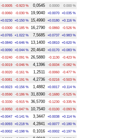
0,0545
-0.0005
-0.923 %
0.0000
0.000 %
19,9040
-0.0060
-0.030 %
+0.0070
+0.035 %
15,4990
+0.0230
+0.150 %
+0.0180
+0.116 %
16,2790
-0.0300
-0.185 %
-0.0860
-0.526 %
7,5685
+0.0765
+1.022 %
+0.0737
+0.983 %
13,1400
+0.0840
+0.646 %
+0.0810
+0.620 %
20,4640
+0.0090
+0.044 %
+0.0170
+0.083 %
26,5880
-0.0240
-0.091 %
-0.1130
-0.423 %
4,1396
-0.0019
-0.046 %
-0.0034
-0.082 %
1,2511
-0.0020
-0.161 %
-0.0060
-0.477 %
4,2736
-0.0081
-0.191 %
-0.0216
-0.503 %
1,4882
+0.0023
+0.156 %
+0.0017
+0.114 %
31,8390
-0.0590
-0.186 %
-0.1680
-0.525 %
36,5700
-0.3330
-0.915 %
-0.1230
-0.335 %
10,7540
-0.0050
-0.047 %
-0.0100
-0.093 %
3,3447
+0.0047
+0.141 %
+0.0038
+0.114 %
4,2841
+0.0093
+0.218 %
+0.0077
+0.180 %
0,1016
+0.0002
+0.198 %
+0.0002
+0.197 %