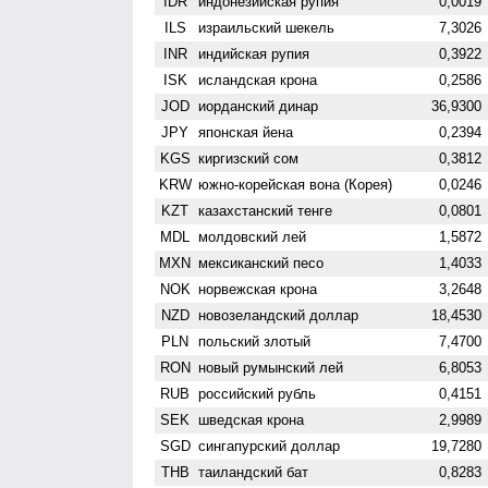
IDR
индонезийская рупия
0,0019
ILS
израильский шекель
7,3026
INR
индийская рупия
0,3922
ISK
исландская крона
0,2586
JOD
иорданский динар
36,9300
JPY
японская йена
0,2394
KGS
киргизский сом
0,3812
KRW
южно-корейская вона (Корея)
0,0246
KZT
казахстанский тенге
0,0801
MDL
молдовский лей
1,5872
MXN
мексиканский песо
1,4033
NOK
норвежская крона
3,2648
NZD
ново­зеландский доллар
18,4530
PLN
польский злотый
7,4700
RON
новый румынский лей
6,8053
RUB
российский рубль
0,4151
SEK
шведская крона
2,9989
SGD
сингапурский доллар
19,7280
THB
таиландский бат
0,8283