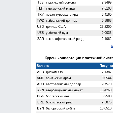
TJS
таджикский сомони
2,9499
TMT
туркменский манат
7,5108
TRY
новая турецкая лира
6,4160
TWD
тайваньский доллар
0,8868
USD
доллар США
26,2200
UZS
узбекский сум
0,0033
ZAR
южно-африканский рэнд
2,1062
к
Курсы конвертации платежной систем
Валюта
Покупка 
AED
дирхам ОАЭ
7,1387
AMD
армянский драм
0,0544
AUD
австралийский доллар
19,7570
AZN
азербайджанский манат
15,4260
BGN
болгарский лев
16,2500
BRL
бразильский реал
7,5875
BYN
белорусский рубль
13,0510