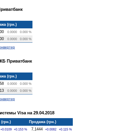
Приватбанк
жа (грн.)
00
0.0000
0.000 %
00
0.0000
0.000 %
онвертер
 КБ Приватбанк
жа (грн.)
58
0.0000
0.000 %
13
0.0000
0.000 %
онвертер
стемы Visa на 29.04.2018
(грн.)
Продажа (грн.)
7,1444
+0.0109
+0.153 %
+0.0082
+0.115 %