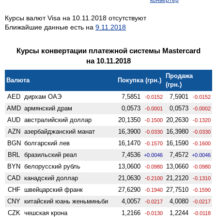
Курсы валют Visa на 10.11.2018 отсутствуют
Ближайшие данные есть на
9.11.2018
Курсы конвертации платежной системы Mastercard
на 10.11.2018
Продажа
Валюта
Покупка (грн.)
(грн.)
AED
дирхам ОАЭ
7,5851
7,5901
-0.0152
-0.0152
AMD
армянский драм
0,0573
0,0573
-0.0001
-0.0002
AUD
австралийский доллар
20,1350
20,2630
-0.1500
-0.1320
AZN
азербайджанский манат
16,3900
16,3980
-0.0330
-0.0330
BGN
болгарский лев
16,1470
16,1590
-0.1570
-0.1600
BRL
бразильский реал
7,4536
7,4572
+0.0046
+0.0046
BYN
белорусский рубль
13,0600
13,0660
-0.0980
-0.0980
CAD
канадский доллар
21,0630
21,2120
-0.2100
-0.1310
CHF
швейцарский франк
27,6290
27,7510
-0.1940
-0.1590
CNY
китайский юань женьминьби
4,0057
4,0080
-0.0217
-0.0217
CZK
чешская крона
1,2166
1,2244
-0.0130
-0.0118