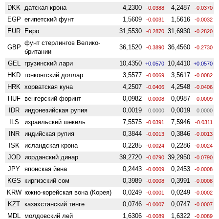
DKK
датская крона
4,2300
4,2487
-0.0388
-0.0370
EGP
египетский фунт
1,5609
1,5616
-0.0031
-0.0032
EUR
Евро
31,5530
31,6930
-0.2870
-0.2820
фунт стерлингов Велико­
GBP
36,1520
36,4560
-0.3890
-0.2730
британии
GEL
грузинский лари
10,4350
10,4410
+0.0570
+0.0570
HKD
гонконгский доллар
3,5577
3,5617
-0.0069
-0.0082
HRK
хорватская куна
4,2507
4,2548
-0.0406
-0.0406
HUF
венгерский форинт
0,0982
0,0987
-0.0008
-0.0009
IDR
индонезийская рупия
0,0019
0,0019
0.0000
0.0000
ILS
израильский шекель
7,5575
7,5946
-0.0391
-0.0311
INR
индийская рупия
0,3844
0,3846
-0.0013
-0.0013
ISK
исландская крона
0,2285
0,2286
-0.0024
-0.0024
JOD
иорданский динар
39,2720
39,2950
-0.0790
-0.0790
JPY
японская йена
0,2443
0,2453
-0.0009
-0.0008
KGS
киргизский сом
0,3989
0,3991
-0.0008
-0.0008
KRW
южно-корейская вона (Корея)
0,0249
0,0249
-0.0001
-0.0002
KZT
казахстанский тенге
0,0746
0,0747
-0.0007
-0.0007
MDL
молдовский лей
1,6306
1,6322
-0.0089
-0.0089