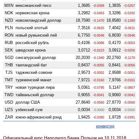
MXN
мексиканский песо
1,3685
1,3835
-0.0399
-0.0257
NOK
норвежская крона
3,2982
3,3286
-0.0453
-0.0292
NZD
ново­зеландский доллар
18,7590
18,8580
-0.1470
-0.1260
PLN
польский злотый
7,3516
7,4042
-0.0620
-0.0611
RON
новый румынский лей
6,7750
6,8030
-0.0546
-0.0546
RUB
российский рубль
0,4106
0,4170
-0.0086
-0.0053
SEK
шведская крона
3,0712
3,0912
-0.0223
-0.0255
SGD
сингапурский доллар
20,2030
20,2760
-0.1340
-0.1170
THB
таиландский бат
0,8437
0,8441
-0.0055
-0.0056
TJS
таджикский сомони
2,9573
2,9588
-0.0052
-0.0051
TMT
туркменский манат
7,9721
7,9766
-0.0160
-0.0161
TRY
новая турецкая лира
5,0361
5,1147
-0.0795
-0.0807
TWD
тайваньский доллар
0,9055
0,9060
-0.0041
-0.0041
USD
доллар США
27,8640
27,8770
-0.0560
-0.0560
UZS
узбекский сум
0,0034
0,0034
0.0000
0.0000
ZAR
южно-африканский рэнд
1,9425
1,9728
-0.0390
-0.0391
конвертер
Официальный курс Народного Банка Польши на 10.11.2018