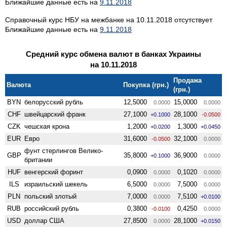
Ближайшие данные есть на
9.11.2018
Справочный курс НБУ на межбанке на 10.11.2018 отсутствует
Ближайшие данные есть на
9.11.2018
Средний курс обмена валют в банках Украины
на 10.11.2018
Продажа
Валюта
Покупка (грн.)
(грн.)
BYN
белорусский рубль
12,5000
15,0000
0.0000
0.0000
CHF
швейцарский франк
27,1000
28,1000
+0.1000
-0.0500
CZK
чешская крона
1,2000
1,3000
+0.0200
+0.0450
EUR
Евро
31,6000
32,1000
-0.0500
0.0000
фунт стерлингов Велико­
GBP
35,8000
36,9000
+0.1000
0.0000
британии
HUF
венгерский форинт
0,0900
0,1020
0.0000
0.0000
ILS
израильский шекель
6,5000
7,5000
0.0000
0.0000
PLN
польский злотый
7,0000
7,5100
0.0000
+0.0100
RUB
российский рубль
0,3800
0,4250
-0.0100
0.0000
USD
доллар США
27,8500
28,1000
0.0000
+0.0150