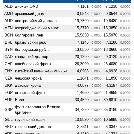
AED
дирхам ОАЭ
7,1161
7,1210
0.0000
0.0000
AMD
армянский драм
0,0543
0,0544
0.0000
0.0000
AUD
австралийский доллар
19,7390
19,8480
0.0000
0.0000
AZN
азербайджанский манат
15,3770
15,3850
0.0000
0.0000
BGN
болгарский лев
15,5850
15,5970
0.0000
0.0000
BRL
бразильский реал
7,1145
7,1180
0.0000
0.0000
BYN
белорусский рубль
13,0590
13,0660
0.0000
0.0000
CAD
канадский доллар
20,1290
20,3120
0.0000
0.0000
CHF
швейцарский франк
26,3090
26,4080
0.0000
0.0000
CNY
китайский юань женьминьби
4,0903
4,0928
0.0000
0.0000
CZK
чешская крона
1,1841
1,1856
0.0000
0.0000
DKK
датская крона
4,0877
4,1197
0.0000
0.0000
EGP
египетский фунт
1,4650
1,4658
0.0000
0.0000
EUR
Евро
30,4520
30,6810
0.0000
0.0000
фунт стерлингов Велико­
GBP
34,7880
35,0180
0.0000
0.0000
британии
GEL
грузинский лари
10,5820
10,5890
0.0000
0.0000
HKD
гонконгский доллар
3,3311
3,3347
0.0000
0.0000
HRK
хорватская куна
4,1230
4,1271
0.0000
0.0000