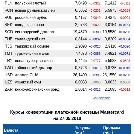
PLN
польский злотый
7,0498
7,1412
-0.0322
-0.0111
RON
новый румынский лей
6,5852
6,5973
-0.0231
-0.0259
RUB
российский рубль
0,4167
0,4273
-0.0040
-0.0001
SEK
шведская крона
2,9733
3,0154
-0.0022
+0.0184
SGD
сингапурский доллар
19,4370
19,5580
+0.0300
+0.0290
THB
таиландский бат
0,8144
0,8209
+0.0032
+0.0034
TJS
таджикский сомони
2,9093
2,9110
+0.0025
+0.0020
TMT
туркменский манат
7,4878
7,4921
+0.0086
+0.0071
TRY
новая турецкая лира
5,4435
5,5822
-0.0777
-0.0808
TWD
тайваньский доллар
0,8723
0,8735
+0.0015
+0.0019
USD
доллар США
26,1400
26,1550
+0.0300
+0.0250
UZS
узбекский сум
0,0033
0,0033
0.0000
0.0000
ZAR
южно-африканский рэнд
2,0814
2,1095
+0.0012
-0.0012
конвертер
Курсы конвертации платежной системы Mastercard
на 27.05.2018
Покупка
Продажа
Валюта
(грн.)
(грн.)