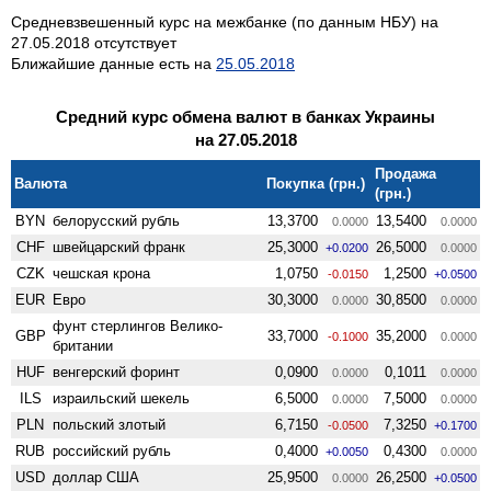
Средневзвешенный курс на межбанке (по данным НБУ) на
27.05.2018 отсутствует
Ближайшие данные есть на
25.05.2018
Средний курс обмена валют в банках Украины
на 27.05.2018
Продажа
Валюта
Покупка (грн.)
(грн.)
BYN
белорусский рубль
13,3700
13,5400
0.0000
0.0000
CHF
швейцарский франк
25,3000
26,5000
+0.0200
0.0000
CZK
чешская крона
1,0750
1,2500
-0.0150
+0.0500
EUR
Евро
30,3000
30,8500
0.0000
0.0000
фунт стерлингов Велико­
GBP
33,7000
35,2000
-0.1000
0.0000
британии
HUF
венгерский форинт
0,0900
0,1011
0.0000
0.0000
ILS
израильский шекель
6,5000
7,5000
0.0000
0.0000
PLN
польский злотый
6,7150
7,3250
-0.0500
+0.1700
RUB
российский рубль
0,4000
0,4300
+0.0050
0.0000
USD
доллар США
25,9500
26,2500
0.0000
+0.0500