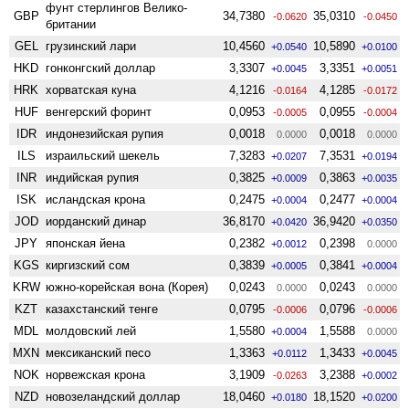
фунт стерлингов Велико­
GBP
34,7380
35,0310
-0.0620
-0.0450
британии
GEL
грузинский лари
10,4560
10,5890
+0.0540
+0.0100
HKD
гонконгский доллар
3,3307
3,3351
+0.0045
+0.0051
HRK
хорватская куна
4,1216
4,1285
-0.0164
-0.0172
HUF
венгерский форинт
0,0953
0,0955
-0.0005
-0.0004
IDR
индонезийская рупия
0,0018
0,0018
0.0000
0.0000
ILS
израильский шекель
7,3283
7,3531
+0.0207
+0.0194
INR
индийская рупия
0,3825
0,3863
+0.0009
+0.0035
ISK
исландская крона
0,2475
0,2477
+0.0004
+0.0004
JOD
иорданский динар
36,8170
36,9420
+0.0420
+0.0350
JPY
японская йена
0,2382
0,2398
+0.0012
0.0000
KGS
киргизский сом
0,3839
0,3841
+0.0005
+0.0004
KRW
южно-корейская вона (Корея)
0,0243
0,0243
0.0000
0.0000
KZT
казахстанский тенге
0,0795
0,0796
-0.0006
-0.0006
MDL
молдовский лей
1,5580
1,5588
+0.0004
0.0000
MXN
мексиканский песо
1,3363
1,3433
+0.0112
+0.0045
NOK
норвежская крона
3,1909
3,2388
-0.0263
+0.0002
NZD
ново­зеландский доллар
18,0460
18,1520
+0.0180
+0.0200