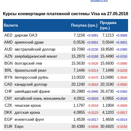
Курсы конвертации платежной системы Visa на 27.05.2018
Продажа
Валюта
Покупка (грн.)
(грн.)
AED
дирхам ОАЭ
7,1158
7,1213
+0.0081
+0.0068
AMD
армянский драм
0,0536
0,0544
+0.0001
+0.0001
AUD
австралийский доллар
19,7090
19,8580
+0.0230
+0.0380
AZN
азербайджанский манат
15,2870
15,4490
+0.0180
+0.0150
BGN
болгарский лев
15,5630
15,6930
-0.0420
-0.0080
BRL
бразильский реал
7,1446
7,1499
-0.0214
-0.0228
BYN
белорусский рубль
13,0020
13,0480
-0.0470
-0.0500
CAD
канадский доллар
20,1240
20,3190
-0.0810
-0.0550
CHF
швейцарский франк
26,2980
26,4730
+0.0940
+0.0360
CNY
китайский юань женьминьби
4,0911
4,0955
+0.0033
+0.0026
CZK
чешская крона
1,1797
1,1904
-0.0018
-0.0009
DKK
датская крона
4,0855
4,1203
-0.0123
-0.0017
EGP
египетский фунт
1,4539
1,4658
+0.0017
+0.0014
EUR
Евро
30,4380
30,6920
-0.0830
-0.0150