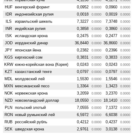
HUF
венгерский форинт
0,0952
0,0960
0.0000
0.0000
IDR
индонезийская рупия
0,0018
0,0019
0.0000
0.0000
ILS
израильский шекель
7,3227
7,3748
0.0000
0.0000
INR
индийская рупия
0,3858
0,3860
0.0000
0.0000
ISK
исландская крона
0,2475
0,2477
0.0000
0.0000
JOD
иорданский динар
36,8440
36,8660
0.0000
0.0000
JPY
японская йена
0,2382
0,2396
0.0000
0.0000
KGS
киргизский сом
0,3831
0,3833
0.0000
0.0000
KRW
южно-корейская вона (Корея)
0,0243
0,0243
0.0000
0.0000
KZT
казахстанский тенге
0,0797
0,0797
0.0000
0.0000
MDL
молдовский лей
1,5530
1,5546
0.0000
0.0000
MXN
мексиканский песо
1,3364
1,3423
0.0000
0.0000
NOK
норвежская крона
3,2059
3,2370
0.0000
0.0000
NZD
ново­зеландский доллар
18,0550
18,1410
0.0000
0.0000
PLN
польский злотый
7,0555
7,1372
0.0000
0.0000
RON
новый румынский лей
6,5972
6,6038
0.0000
0.0000
RUB
российский рубль
0,4212
0,4237
0.0000
0.0000
SEK
шведская крона
2,9761
3,0138
0.0000
0.0000