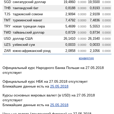
SGD
сингапурский доллар
19,4860
19,5500
0.0000
0.0000
THB
таиландский бат
0,8188
0,8193
0.0000
0.0000
TJS
таджикский сомони
2,9094
2,9109
0.0000
0.0000
TMT
туркменский манат
7,4792
7,4836
0.0000
0.0000
TRY
новая турецкая лира
5,4699
5,5553
0.0000
0.0000
TWD
тайваньский доллар
0,8729
0,8734
0.0000
0.0000
USD
доллар США
26,1410
26,1540
0.0000
0.0000
UZS
узбекский сум
0,0033
0,0033
0.0000
0.0000
ZAR
южно-африканский рэнд
2,0858
2,1056
0.0000
0.0000
конвертер
Официальный курс Народного Банка Польши на 27.05.2018
отсутствует
Официальный курс НБК на 27.05.2018 отсутствует
Ближайшие данные есть на
25.05.2018
Курсы основных мировых валют (в USD) на 27.05.2018
отсутствуют
Ближайшие данные есть на
25.05.2018
Цены на золото (лондонский фиксинг) на 27.05.2018