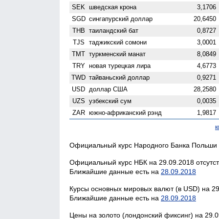
SEK
шведская крона
3,1706
SGD
сингапурский доллар
20,6450
THB
таиландский бат
0,8727
TJS
таджикский сомони
3,0001
TMT
туркменский манат
8,0849
TRY
новая турецкая лира
4,6773
TWD
тайваньский доллар
0,9271
USD
доллар США
28,2580
UZS
узбекский сум
0,0035
ZAR
южно-африканский рэнд
1,9817
к
Официальный курс Народного Банка Польши н
Официальный курс НБК на 29.09.2018 отсутст
Ближайшие данные есть на
28.09.2018
Курсы основных мировых валют (в USD) на 29
Ближайшие данные есть на
28.09.2018
Цены на золото (лондонский фиксинг) на 29.0