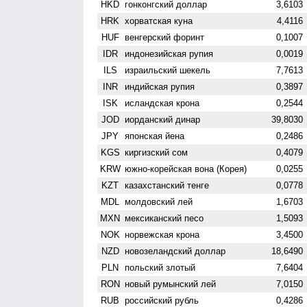
HKD
гонконгский доллар
3,6103
HRK
хорватская куна
4,4116
HUF
венгерский форинт
0,1007
IDR
индонезийская рупия
0,0019
ILS
израильский шекель
7,7613
INR
индийская рупия
0,3897
ISK
исландская крона
0,2544
JOD
иорданский динар
39,8030
JPY
японская йена
0,2486
KGS
киргизский сом
0,4079
KRW
южно-корейская вона (Корея)
0,0255
KZT
казахстанский тенге
0,0778
MDL
молдовский лей
1,6703
MXN
мексиканский песо
1,5093
NOK
норвежская крона
3,4500
NZD
ново­зеландский доллар
18,6490
PLN
польский злотый
7,6404
RON
новый румынский лей
7,0150
RUB
российский рубль
0,4286