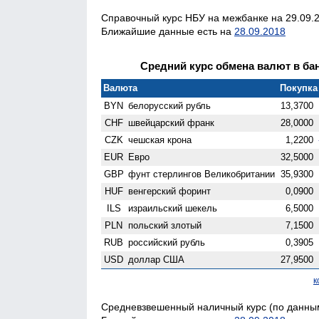
Справочный курс НБУ на межбанке на 29.09.2
Ближайшие данные есть на
28.09.2018
Средний курс обмена валют в бан
Валюта
Покупка 
BYN
белорусский рубль
13,3700
CHF
швейцарский франк
28,0000
CZK
чешская крона
1,2200
EUR
Евро
32,5000
GBP
фунт стерлингов Велико­британии
35,9300
HUF
венгерский форинт
0,0900
ILS
израильский шекель
6,5000
PLN
польский злотый
7,1500
RUB
российский рубль
0,3905
USD
доллар США
27,9500
к
Средневзвешенный наличный курс (по данным