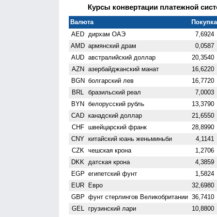
Курсы конвертации платежной систе
Валюта
Покупка 
AED
дирхам ОАЭ
7,6924
AMD
армянский драм
0,0587
AUD
австралийский доллар
20,3540
AZN
азербайджанский манат
16,6220
BGN
болгарский лев
16,7720
BRL
бразильский реал
7,0003
BYN
белорусский рубль
13,3790
CAD
канадский доллар
21,6550
CHF
швейцарский франк
28,8990
CNY
китайский юань женьминьби
4,1141
CZK
чешская крона
1,2706
DKK
датская крона
4,3859
EGP
египетский фунт
1,5824
EUR
Евро
32,6980
GBP
фунт стерлингов Велико­британии
36,7410
GEL
грузинский лари
10,8800