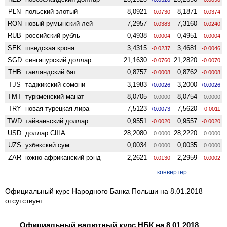
PLN
польский злотый
8,0921
8,1871
-0.0730
-0.0374
RON
новый румынский лей
7,2957
7,3160
-0.0383
-0.0240
RUB
российский рубль
0,4938
0,4951
-0.0004
-0.0004
SEK
шведская крона
3,4315
3,4681
-0.0237
-0.0046
SGD
сингапурский доллар
21,1630
21,2820
-0.0760
-0.0070
THB
таиландский бат
0,8757
0,8762
-0.0008
-0.0008
TJS
таджикский сомони
3,1983
3,2000
+0.0026
+0.0026
TMT
туркменский манат
8,0705
8,0754
0.0000
0.0000
TRY
новая турецкая лира
7,5123
7,5620
+0.0073
-0.0011
TWD
тайваньский доллар
0,9551
0,9557
-0.0020
-0.0020
USD
доллар США
28,2080
28,2220
0.0000
0.0000
UZS
узбекский сум
0,0034
0,0035
0.0000
0.0000
ZAR
южно-африканский рэнд
2,2621
2,2959
-0.0130
-0.0002
конвертер
Официальный курс Народного Банка Польши на 8.01.2018
отсутствует
Официальный валютный курс НБК на 8.01.2018