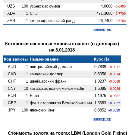
UZS
100
узбекских сумов
4,0600
-0.0400
XDR
1
СПЗ
471,3600
-2.7700
ZAR
1
южно-африканский рэнд
26,7400
-0.3700
конвертер
Котировки основных мировых валют (в долларах)
на 8.01.2018
Код валюты
Наименование
Курс ($)
AUD
1
австралийский доллар
0,7839
-0.0017
CAD
1
канадский доллар
0,8056
-0.0014
CHF
1
швейцарский франк
1,0237
-0.0018
CNY
10
китайских юаней женьминьби
1,5385
-0.0026
EUR
1
Евро
1,1975
-0.0057
GBP
1
фунт стерлингов Велико­британии
1,3583
+0.0022
JPY
100
японских йен
0,8852
+0.0020
конвертер
Стоимость золота на торгах LBM (London Gold Fixing)