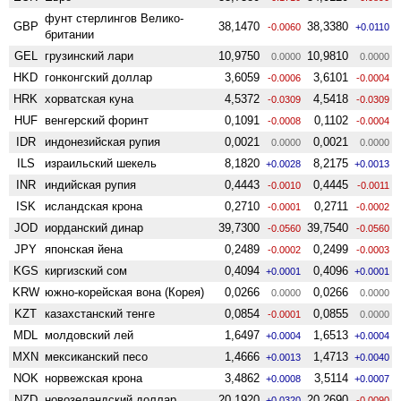
фунт стерлингов Велико­
GBP
38,1470
38,3380
-0.0060
+0.0110
британии
GEL
грузинский лари
10,9750
10,9810
0.0000
0.0000
HKD
гонконгский доллар
3,6059
3,6101
-0.0006
-0.0004
HRK
хорватская куна
4,5372
4,5418
-0.0309
-0.0309
HUF
венгерский форинт
0,1091
0,1102
-0.0008
-0.0004
IDR
индонезийская рупия
0,0021
0,0021
0.0000
0.0000
ILS
израильский шекель
8,1820
8,2175
+0.0028
+0.0013
INR
индийская рупия
0,4443
0,4445
-0.0010
-0.0011
ISK
исландская крона
0,2710
0,2711
-0.0001
-0.0002
JOD
иорданский динар
39,7300
39,7540
-0.0560
-0.0560
JPY
японская йена
0,2489
0,2499
-0.0002
-0.0003
KGS
киргизский сом
0,4094
0,4096
+0.0001
+0.0001
KRW
южно-корейская вона (Корея)
0,0266
0,0266
0.0000
0.0000
KZT
казахстанский тенге
0,0854
0,0855
-0.0001
0.0000
MDL
молдовский лей
1,6497
1,6513
+0.0004
+0.0004
MXN
мексиканский песо
1,4666
1,4713
+0.0013
+0.0040
NOK
норвежская крона
3,4862
3,5114
+0.0008
+0.0007
NZD
ново­зеландский доллар
20,1920
20,2690
+0.0320
-0.0090