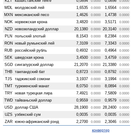
KZT
казахстанский тенге
0,0854
0,0856
0.0000
0.0000
MDL
молдовский лей
1,6535
1,6564
0.0000
0.0000
MXN
мексиканский песо
1,4626
1,4738
0.0000
0.0000
NOK
норвежская крона
3,4820
3,5171
0.0000
0.0000
NZD
ново­зеландский доллар
20,1380
20,3140
0.0000
0.0000
PLN
польский злотый
8,1543
8,2384
0.0000
0.0000
RON
новый румынский лей
7,3109
7,3343
0.0000
0.0000
RUB
российский рубль
0,4932
0,4964
0.0000
0.0000
SEK
шведская крона
3,4500
3,4759
0.0000
0.0000
SGD
сингапурский доллар
21,2070
21,3380
0.0000
0.0000
THB
таиландский бат
0,8723
0,8792
0.0000
0.0000
TJS
таджикский сомони
3,1937
3,1994
0.0000
0.0000
TMT
туркменский манат
8,0750
8,0894
0.0000
0.0000
TRY
новая турецкая лира
7,4921
7,5809
0.0000
0.0000
TWD
тайваньский доллар
0,9559
0,9579
0.0000
0.0000
USD
доллар США
28,1900
28,2400
0.0000
0.0000
UZS
узбекский сум
0,0035
0,0035
0.0000
0.0000
ZAR
южно-африканский рэнд
2,2700
2,3046
0.0000
0.0000
конвертер