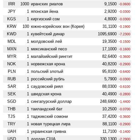
IRR
1000
иранских риалов
9,1500
-0.0600
JPY
1
японская йена
2,9200
-0.0300
KGS
1
киргизский сом
4,8000
-0.0300
KRW
100
южно-корейских вон (Корея)
31,1100
-0.1900
KWD
1
кувейтский динар
1095,6900
-7.2300
MDL
1
молдовский лей
19,3500
-0.1500
MXN
1
мексиканский песо
17,1000
-0.1600
MYR
1
малайзийский ринггит
82,6400
-0.3600
NOK
1
норвежская крона
40,8200
-0.2900
PLN
1
польский злотый
95,8100
-0.6400
RUB
1
российский рубль
5,7900
-0.0300
SAR
1
саудовский риял
88,0300
-0.6100
SEK
1
шведская крона
40,4900
-0.2800
SGD
1
сингапурский доллар
248,6900
-1.4400
THB
1
таиландский бат
10,2500
-0.0700
TJS
1
таджикский сомони
37,4200
-0.3600
TRY
1
новая турецкая лира
88,1100
-0.2900
UAH
1
украинская гривна
11,7100
-0.1400
USD
1
доллар США
330,1300
-2.2900