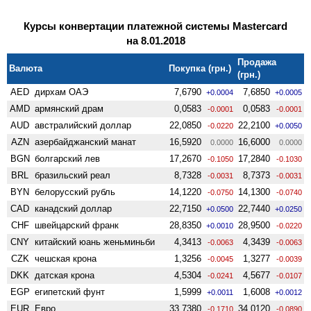
Курсы конвертации платежной системы Mastercard
на 8.01.2018
Продажа
Валюта
Покупка (грн.)
(грн.)
AED
дирхам ОАЭ
7,6790
7,6850
+0.0004
+0.0005
AMD
армянский драм
0,0583
0,0583
-0.0001
-0.0001
AUD
австралийский доллар
22,0850
22,2100
-0.0220
+0.0050
AZN
азербайджанский манат
16,5920
16,6000
0.0000
0.0000
BGN
болгарский лев
17,2670
17,2840
-0.1050
-0.1030
BRL
бразильский реал
8,7328
8,7373
-0.0031
-0.0031
BYN
белорусский рубль
14,1220
14,1300
-0.0750
-0.0740
CAD
канадский доллар
22,7150
22,7440
+0.0500
+0.0250
CHF
швейцарский франк
28,8350
28,9500
+0.0010
-0.0220
CNY
китайский юань женьминьби
4,3413
4,3439
-0.0063
-0.0063
CZK
чешская крона
1,3256
1,3277
-0.0045
-0.0039
DKK
датская крона
4,5304
4,5677
-0.0241
-0.0107
EGP
египетский фунт
1,5999
1,6008
+0.0011
+0.0012
EUR
Евро
33,7380
34,0120
-0.1710
-0.0890