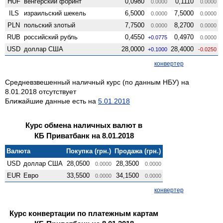
HUF
венгерский форинт
0,0980
0,1110
0.0000
0.0000
ILS
израильский шекель
6,5000
7,5000
0.0000
0.0000
PLN
польский злотый
7,7500
8,2700
0.0000
0.0000
RUB
российский рубль
0,4550
0,4970
+0.0775
0.0000
USD
доллар США
28,0000
28,4000
+0.1000
-0.0250
конвертер
Средневзвешенный наличный курс (по данным НБУ) на
8.01.2018 отсутствует
Ближайшие данные есть на
5.01.2018
Курс обмена наличных валют в
КБ Приватбанк на 8.01.2018
Валюта
Покупка (грн.)
Продажа (грн.)
USD
доллар США
28,0500
28,3500
0.0000
0.0000
EUR
Евро
33,5500
34,1500
0.0000
0.0000
конвертер
Курс конвертации по платежным картам