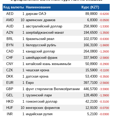
Код валюты
Наименование
Курс (KZT)
AED
1
дирхам ОАЭ
89,8800
-0.6200
AMD
10
армянских драмов
6,8300
-0.0500
AUD
1
австралийский доллар
258,9900
-1.5300
AZN
1
азербайджанский манат
194,6500
-1.3500
BRL
1
бразильский реал
102,0700
-0.6300
BYN
1
белорусский рубль
166,3100
-1.6600
CAD
1
канадский доллар
264,0800
-1.2600
CHF
1
швейцарский франк
337,9400
-2.5800
CNY
1
китайский юань женьминьби
50,8900
-0.2900
CZK
1
чешская крона
15,5900
-0.1100
DKK
1
датская крона
53,4300
-0.3500
EUR
1
Евро
397,7100
-2.5600
GBP
1
фунт стерлингов Велико­британии
446,5700
-3.5900
GEL
1
грузинский лари
128,4600
-1.3900
HKD
1
гонконгский доллар
42,2100
-0.3100
HUF
10
венгерских форинтов
12,9100
-0.0700
INR
1
индийская рупия
5,2100
-0.0300