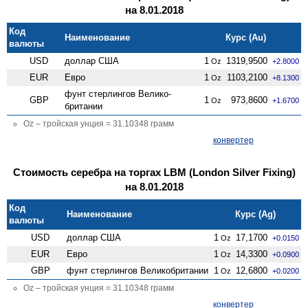
на 8.01.2018
Код
Наименование
Курс (Au)
валюты
USD
доллар США
1
1319,9500
Oz
+2.8000
EUR
Евро
1
1103,2100
Oz
+8.1300
фунт стерлингов Велико­
GBP
1
973,8600
Oz
+1.6700
британии
Oz – тройская унция = 31.10348 грамм
конвертер
Стоимость серебра на торгах LBM (London Silver Fixing)
на 8.01.2018
Код
Наименование
Курс (Ag)
валюты
USD
доллар США
1
17,1700
Oz
+0.0150
EUR
Евро
1
14,3300
Oz
+0.0900
GBP
фунт стерлингов Велико­британии
1
12,6800
Oz
+0.0200
Oz – тройская унция = 31.10348 грамм
конвертер