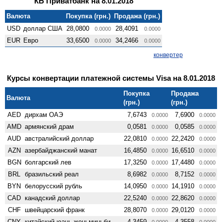
КБ Приватбанк на 8.01.2018
Валюта
Покупка (грн.)
Продажа (грн.)
USD
доллар США
28,0800
28,4091
0.0000
0.0000
EUR
Евро
33,6500
34,2466
0.0000
0.0000
конвертер
Курсы конвертации платежной системы Visa на 8.01.2018
Покупка
Продажа
Валюта
(грн.)
(грн.)
AED
дирхам ОАЭ
7,6743
7,6900
0.0000
0.0000
AMD
армянский драм
0,0581
0,0585
0.0000
0.0000
AUD
австралийский доллар
22,0810
22,2420
0.0000
0.0000
AZN
азербайджанский манат
16,4850
16,6510
0.0000
0.0000
BGN
болгарский лев
17,3250
17,4480
0.0000
0.0000
BRL
бразильский реал
8,6982
8,7152
0.0000
0.0000
BYN
белорусский рубль
14,0950
14,1910
0.0000
0.0000
CAD
канадский доллар
22,5240
22,8620
0.0000
0.0000
CHF
швейцарский франк
28,8070
29,0120
0.0000
0.0000
CNY
китайский юань женьминьби
4,3459
4,3558
0.0000
0.0000