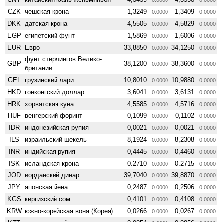
CZK
чешская крона
1,3249
1,3409
0.0000
0.0000
DKK
датская крона
4,5505
4,5829
0.0000
0.0000
EGP
египетский фунт
1,5869
1,6006
0.0000
0.0000
EUR
Евро
33,8850
34,1250
0.0000
0.0000
фунт стерлингов Велико­
GBP
38,1200
38,3600
0.0000
0.0000
британии
GEL
грузинский лари
10,8010
10,9880
0.0000
0.0000
HKD
гонконгский доллар
3,6041
3,6131
0.0000
0.0000
HRK
хорватская куна
4,5585
4,5716
0.0000
0.0000
HUF
венгерский форинт
0,1099
0,1102
0.0000
0.0000
IDR
индонезийская рупия
0,0021
0,0021
0.0000
0.0000
ILS
израильский шекель
8,1924
8,2308
0.0000
0.0000
INR
индийская рупия
0,4445
0,4460
0.0000
0.0000
ISK
исландская крона
0,2710
0,2715
0.0000
0.0000
JOD
иорданский динар
39,7040
39,8870
0.0000
0.0000
JPY
японская йена
0,2487
0,2506
0.0000
0.0000
KGS
киргизский сом
0,4101
0,4108
0.0000
0.0000
KRW
южно-корейская вона (Корея)
0,0266
0,0267
0.0000
0.0000