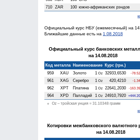
710
ZAR
100
южно-африканских рэндов
к
Официальный курс НБУ (ежемесячный) на 14.
Ближайшие данные есть на
1.08.2018
Официальный курс банковских метал
на 14.08.2018
Код металла
Наименование
Курс (грн.)
959
XAU
Золото
1
32933,6530
Oz
-78.5
961
XAG
Серебро
1
420,4210
Oz
-1.3
962
XPT
Платина
1
22641,2030
Oz
-163.3
964
XPD
Палладий
1
24910,7920
Oz
+444.2
Oz – тройская унция = 31.10348 грамм
к
Котировки межбанковского валютного 
на 14.08.2018