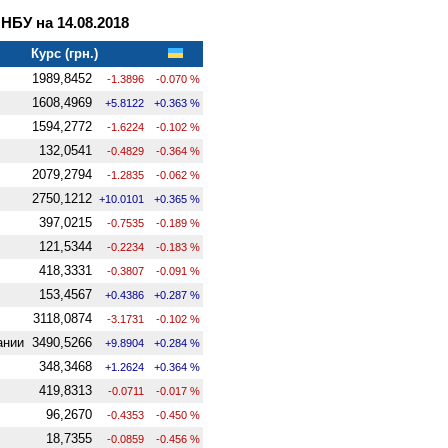
БУ на 14.08.2018
Курс (грн.)
1989,8452
-1.3896
-0.070 %
1608,4969
+5.8122
+0.363 %
1594,2772
-1.6224
-0.102 %
132,0541
-0.4829
-0.364 %
2079,2794
-1.2835
-0.062 %
2750,1212
+10.0101
+0.365 %
397,0215
-0.7535
-0.189 %
121,5344
-0.2234
-0.183 %
418,3331
-0.3807
-0.091 %
153,4567
+0.4386
+0.287 %
3118,0874
-3.1731
-0.102 %
ании
3490,5266
+9.8904
+0.284 %
348,3468
+1.2624
+0.364 %
419,8313
-0.0711
-0.017 %
96,2670
-0.4353
-0.450 %
18,7355
-0.0859
-0.456 %