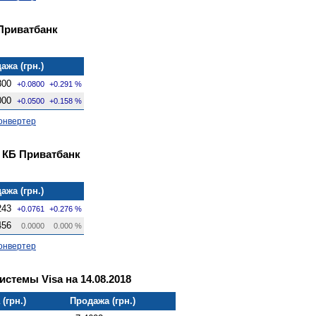
Приватбанк
ажа (грн.)
800
+0.0800
+0.291 %
000
+0.0500
+0.158 %
онвертер
 КБ Приватбанк
ажа (грн.)
243
+0.0761
+0.276 %
456
0.0000
0.000 %
онвертер
стемы Visa на 14.08.2018
(грн.)
Продажа (грн.)