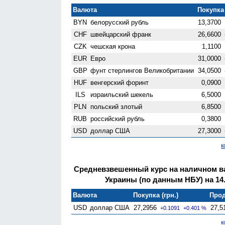
Валюта
Покупка 
BYN
белорусский рубль
13,3700
CHF
швейцарский франк
26,6600
CZK
чешская крона
1,1100
EUR
Евро
31,0000
GBP
фунт стерлингов Велико­британии
34,0500
HUF
венгерский форинт
0,0900
ILS
израильский шекель
6,5000
PLN
польский злотый
6,8500
RUB
российский рубль
0,3800
USD
доллар США
27,3000
к
Средневзвешенный курс на наличном 
Украины (по данным НБУ) на 14.
Валюта
Покупка (грн.)
Прод
USD
доллар США
27,2956
27,5
+0.1091
+0.401 %
к