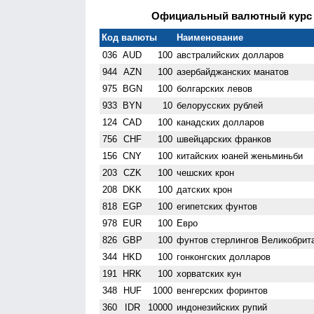
Официальный валютный курс Н
Код валюты
Наименование
036
AUD
100
австралийских долларов
944
AZN
100
азербайджанских манатов
975
BGN
100
болгарских левов
933
BYN
10
белорусских рублей
124
CAD
100
канадских долларов
756
CHF
100
швейцарских франков
156
CNY
100
китайских юаней женьминьби
203
CZK
100
чешских крон
208
DKK
100
датских крон
818
EGP
100
египетских фунтов
978
EUR
100
Евро
826
GBP
100
фунтов стерлингов Велико­брит
344
HKD
100
гонконгских долларов
191
HRK
100
хорватских кун
348
HUF
1000
венгерских форинтов
360
IDR
10000
индонезийских рупий