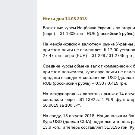
Итоги дня 14.08.2018
Валютные курсы Нацбанка Украины во вторник
(евро) – 31.1809 грн., RUB (российский рубль)
На межбанковском валютном рынке Украины 1
при этом почти не изменился. К 17:00 устан
27.47 грн., евро (EUR) – 31.229 / 31.2745 грн.
Средние курсы обмена валют коммерческих ба
при этом повысился, курс евро почти не измен
продажи в среднем составляли: USD (доллар США
RUB (российский рубль) – 0.38 / 0.415 грн.
На международных валютных рынках 14 авгус
составили: евро – $1.1392 за 1
, фунт сте
EUR
$0.9019 за 100
.
JPY
На среду, 15 августа 2018, Национальным б
Курс USD (доллар США) поднялся и теперь ра
13.9 коп., и теперь составляет 31.3196 грн. К