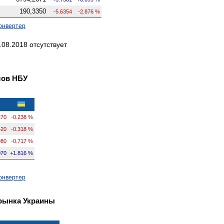
190,3350
-5.6354
-2.876 %
онвертер
08.2018 отсутствует
лов НБУ
270
-0.238 %
420
-0.318 %
980
-0.717 %
070
+1.816 %
онвертер
рынка Украины