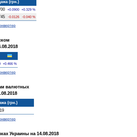
ажа (грн.)
700
+0.0900
+0.329 %
745
-0.0126
-0.040 %
онвертер
ском
.08.2018
0
+0.466 %
онвертер
там валютных
.08.2018
жа (грн.)
19
онвертер
ках Украины на 14.08.2018