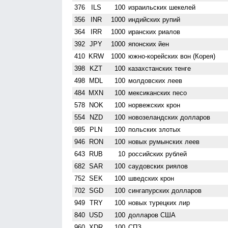
376
ILS
100
израильских шекелей
356
INR
1000
индийских рупий
364
IRR
1000
иранских риалов
392
JPY
1000
японских йен
410
KRW
1000
южно-корейских вон (Корея)
398
KZT
100
казахстанских тенге
498
MDL
100
молдовских леев
484
MXN
100
мексиканских песо
578
NOK
100
норвежских крон
554
NZD
100
ново­зеландских долларов
985
PLN
100
польских злотых
946
RON
100
новых румынских леев
643
RUB
10
российских рублей
682
SAR
100
саудовских риялов
752
SEK
100
шведских крон
702
SGD
100
сингапурских долларов
949
TRY
100
новых турецких лир
840
USD
100
долларов США
960
XDR
100
СПЗ