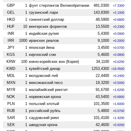
GBP
1
фунт стерлингов Велико­британии
481,0300
+7.3300
GEL
1
грузинский лари
143,8300
+2.1000
HKD
1
гонконгский доллар
48,5900
+0.6800
HUF
10
венгерских форинтов
13,5500
+0.2300
INR
1
индийская рупия
5,4300
+0.0900
IRR
1000
иранских риалов
9,1000
+0.2000
JPY
1
японская йена
3,4500
+0.0700
KGS
1
киргизский сом
5,4600
+0.0800
KRW
100
южно-корейских вон (Корея)
34,1100
+0.6200
KWD
1
кувейтский динар
1253,4300
+18.4500
MDL
1
молдовский лей
22,4400
+0.2400
MXN
1
мексиканский песо
19,3200
+0.5000
MYR
1
малайзийский ринггит
91,6700
+1.6200
NOK
1
норвежская крона
43,5400
+0.6800
PLN
1
польский злотый
101,3500
+1.6000
RUB
1
российский рубль
5,4800
+0.0700
SAR
1
саудовский риял
101,4100
+1.4200
SEK
1
шведская крона
42,4600
+0.9200