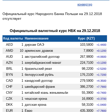
конвертер
Официальный курс Народного Банка Польши на 29.12.2018
отсутствует
Официальный валютный курс НБК на 29.12.2018
Код валюты
Наименование
Курс (KZT)
AED
1
дирхам ОАЭ
103,5800
+1.4400
AMD
10
армянских драмов
7,8900
+0.1200
AUD
1
австралийский доллар
267,9800
+4.0600
AZN
1
азербайджанский манат
224,7100
+3.1200
BRL
1
бразильский реал
98,2200
+2.5200
BYN
1
белорусский рубль
176,2100
+1.7200
CAD
1
канадский доллар
279,5900
+4.3500
CHF
1
швейцарский франк
386,2700
+7.7900
CNY
1
китайский юань женьминьби
55,3900
+0.7400
CZK
1
чешская крона
16,8900
+0.3700
DKK
1
датская крона
58,3100
+1.0400
EUR
1
Евро
435,3000
+7.7800