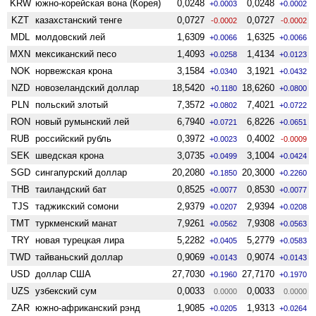
KRW
южно-корейская вона (Корея)
0,0248
0,0248
+0.0003
+0.0002
KZT
казахстанский тенге
0,0727
0,0727
-0.0002
-0.0002
MDL
молдовский лей
1,6309
1,6325
+0.0066
+0.0066
MXN
мексиканский песо
1,4093
1,4134
+0.0258
+0.0123
NOK
норвежская крона
3,1584
3,1921
+0.0340
+0.0432
NZD
ново­зеландский доллар
18,5420
18,6260
+0.1180
+0.0800
PLN
польский злотый
7,3572
7,4021
+0.0802
+0.0722
RON
новый румынский лей
6,7940
6,8226
+0.0721
+0.0651
RUB
российский рубль
0,3972
0,4002
+0.0023
-0.0009
SEK
шведская крона
3,0735
3,1004
+0.0499
+0.0424
SGD
сингапурский доллар
20,2080
20,3000
+0.1850
+0.2260
THB
таиландский бат
0,8525
0,8530
+0.0077
+0.0077
TJS
таджикский сомони
2,9379
2,9394
+0.0207
+0.0208
TMT
туркменский манат
7,9261
7,9308
+0.0562
+0.0563
TRY
новая турецкая лира
5,2282
5,2779
+0.0405
+0.0583
TWD
тайваньский доллар
0,9069
0,9074
+0.0143
+0.0143
USD
доллар США
27,7030
27,7170
+0.1960
+0.1970
UZS
узбекский сум
0,0033
0,0033
0.0000
0.0000
ZAR
южно-африканский рэнд
1,9085
1,9313
+0.0205
+0.0264