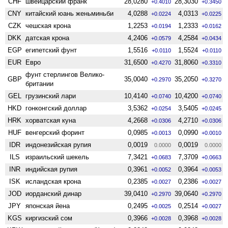
CHF
швейцарский франк
28,0280
28,3030
+0.4010
+0.3450
CNY
китайский юань женьминьби
4,0288
4,0313
+0.0224
+0.0225
CZK
чешская крона
1,2253
1,2333
+0.0194
+0.0162
DKK
датская крона
4,2406
4,2584
+0.0579
+0.0434
EGP
египетский фунт
1,5516
1,5524
+0.0110
+0.0110
EUR
Евро
31,6500
31,8060
+0.4270
+0.3310
фунт стерлингов Велико­
GBP
35,0040
35,2050
+0.2970
+0.3270
британии
GEL
грузинский лари
10,4140
10,4200
+0.0740
+0.0740
HKD
гонконгский доллар
3,5362
3,5405
+0.0254
+0.0245
HRK
хорватская куна
4,2668
4,2710
+0.0306
+0.0306
HUF
венгерский форинт
0,0985
0,0990
+0.0013
+0.0010
IDR
индонезийская рупия
0,0019
0,0019
0.0000
0.0000
ILS
израильский шекель
7,3421
7,3709
+0.0683
+0.0663
INR
индийская рупия
0,3961
0,3964
+0.0052
+0.0053
ISK
исландская крона
0,2385
0,2386
+0.0027
+0.0027
JOD
иорданский динар
39,0410
39,0640
+0.2970
+0.2970
JPY
японская йена
0,2495
0,2514
+0.0025
+0.0027
KGS
киргизский сом
0,3966
0,3968
+0.0028
+0.0028