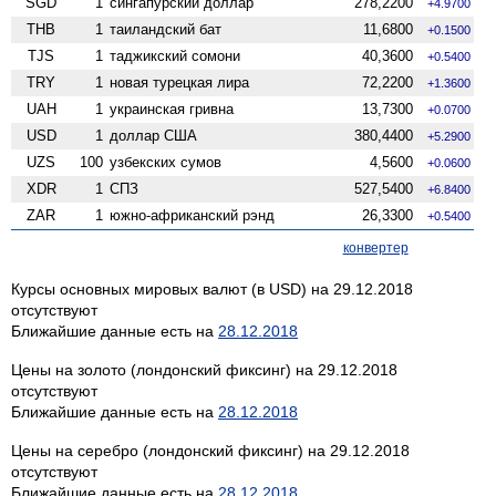
SGD
1
сингапурский доллар
278,2200
+4.9700
THB
1
таиландский бат
11,6800
+0.1500
TJS
1
таджикский сомони
40,3600
+0.5400
TRY
1
новая турецкая лира
72,2200
+1.3600
UAH
1
украинская гривна
13,7300
+0.0700
USD
1
доллар США
380,4400
+5.2900
UZS
100
узбекских сумов
4,5600
+0.0600
XDR
1
СПЗ
527,5400
+6.8400
ZAR
1
южно-африканский рэнд
26,3300
+0.5400
конвертер
Курсы основных мировых валют (в USD) на 29.12.2018
отсутствуют
Ближайшие данные есть на
28.12.2018
Цены на золото (лондонский фиксинг) на 29.12.2018
отсутствуют
Ближайшие данные есть на
28.12.2018
Цены на серебро (лондонский фиксинг) на 29.12.2018
отсутствуют
Ближайшие данные есть на
28.12.2018