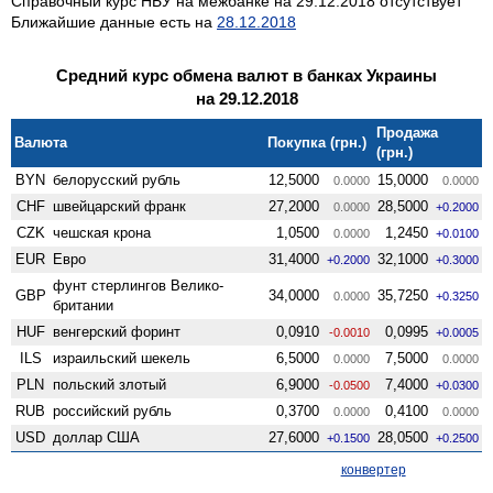
Справочный курс НБУ на межбанке на 29.12.2018 отсутствует
Ближайшие данные есть на
28.12.2018
Средний курс обмена валют в банках Украины
на 29.12.2018
Продажа
Валюта
Покупка (грн.)
(грн.)
BYN
белорусский рубль
12,5000
15,0000
0.0000
0.0000
CHF
швейцарский франк
27,2000
28,5000
0.0000
+0.2000
CZK
чешская крона
1,0500
1,2450
0.0000
+0.0100
EUR
Евро
31,4000
32,1000
+0.2000
+0.3000
фунт стерлингов Велико­
GBP
34,0000
35,7250
0.0000
+0.3250
британии
HUF
венгерский форинт
0,0910
0,0995
-0.0010
+0.0005
ILS
израильский шекель
6,5000
7,5000
0.0000
0.0000
PLN
польский злотый
6,9000
7,4000
-0.0500
+0.0300
RUB
российский рубль
0,3700
0,4100
0.0000
0.0000
USD
доллар США
27,6000
28,0500
+0.1500
+0.2500
конвертер