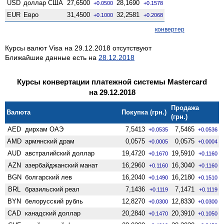
USD
доллар США
27,6500
28,1690
+0.0500
+0.1578
EUR
Евро
31,4500
32,2581
+0.1000
+0.2068
конвертер
Курсы валют Visa на 29.12.2018 отсутствуют
Ближайшие данные есть на
28.12.2018
Курсы конвертации платежной системы Mastercard
на 29.12.2018
Продажа
Валюта
Покупка (грн.)
(грн.)
AED
дирхам ОАЭ
7,5413
7,5465
+0.0535
+0.0536
AMD
армянский драм
0,0575
0,0575
+0.0005
+0.0004
AUD
австралийский доллар
19,4720
19,5910
+0.1670
+0.1160
AZN
азербайджанский манат
16,2960
16,3040
+0.1160
+0.1160
BGN
болгарский лев
16,2040
16,2180
+0.1490
+0.1510
BRL
бразильский реал
7,1436
7,1471
+0.1119
+0.1119
BYN
белорусский рубль
12,8270
12,8330
+0.0300
+0.0300
CAD
канадский доллар
20,2840
20,3910
+0.1470
+0.1050