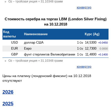
Oz – тройская унция = 31.10348 грамм
конвертер
Стоимость серебра на торгах LBM (London Silver Fixing)
на 10.12.2018
Код
Наименование
Курс (Ag)
валюты
USD
доллар США
1
14,5300
Oz
+0.0450
EUR
Евро
1
12,7300
Oz
0.0000
GBP
фунт стерлингов Велико­британии
1
11,4800
Oz
+0.1400
Oz – тройская унция = 31.10348 грамм
конвертер
Цены на платину (лондонский фиксинг) на 10.12.2018
отсутствуют
2026
2025