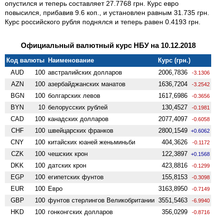
опустился и теперь составляет 27.7768 грн. Курс евро
повысился, прибавив 9.6 коп., и установлен равным 31.735 грн.
Курс российского рубля поднялся и теперь равен 0.4193 грн.
Официальный валютный курс НБУ на 10.12.2018
Код валюты
Наименование
Курс (грн.)
AUD
100
австралийских долларов
2006,7836
-3.1306
AZN
100
азербайджанских манатов
1636,7204
-3.2542
BGN
100
болгарских левов
1617,6986
-0.3656
BYN
10
белорусских рублей
130,4527
-0.1981
CAD
100
канадских долларов
2077,4097
-0.6058
CHF
100
швейцарских франков
2800,1549
+0.6062
CNY
100
китайских юаней женьминьби
404,3626
-0.1172
CZK
100
чешских крон
122,3897
+0.1568
DKK
100
датских крон
423,8816
-0.1299
EGP
100
египетских фунтов
155,8153
-0.3098
EUR
100
Евро
3163,8950
-0.7149
GBP
100
фунтов стерлингов Велико­британии
3551,5463
-6.9940
HKD
100
гонконгских долларов
356,0299
-0.8716