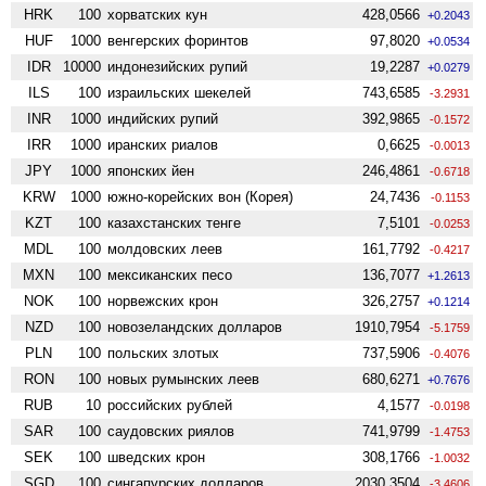
HRK
100
хорватских кун
428,0566
+0.2043
HUF
1000
венгерских форинтов
97,8020
+0.0534
IDR
10000
индонезийских рупий
19,2287
+0.0279
ILS
100
израильских шекелей
743,6585
-3.2931
INR
1000
индийских рупий
392,9865
-0.1572
IRR
1000
иранских риалов
0,6625
-0.0013
JPY
1000
японских йен
246,4861
-0.6718
KRW
1000
южно-корейских вон (Корея)
24,7436
-0.1153
KZT
100
казахстанских тенге
7,5101
-0.0253
MDL
100
молдовских леев
161,7792
-0.4217
MXN
100
мексиканских песо
136,7077
+1.2613
NOK
100
норвежских крон
326,2757
+0.1214
NZD
100
ново­зеландских долларов
1910,7954
-5.1759
PLN
100
польских злотых
737,5906
-0.4076
RON
100
новых румынских леев
680,6271
+0.7676
RUB
10
российских рублей
4,1577
-0.0198
SAR
100
саудовских риялов
741,9799
-1.4753
SEK
100
шведских крон
308,1766
-1.0032
SGD
100
сингапурских долларов
2030,3504
-3.4606