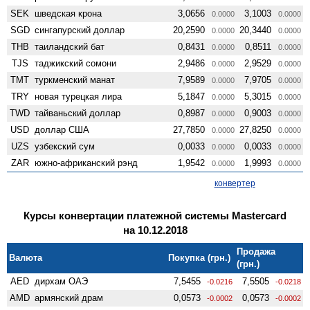
SEK
шведская крона
3,0656
3,1003
0.0000
0.0000
SGD
сингапурский доллар
20,2590
20,3440
0.0000
0.0000
THB
таиландский бат
0,8431
0,8511
0.0000
0.0000
TJS
таджикский сомони
2,9486
2,9529
0.0000
0.0000
TMT
туркменский манат
7,9589
7,9705
0.0000
0.0000
TRY
новая турецкая лира
5,1847
5,3015
0.0000
0.0000
TWD
тайваньский доллар
0,8987
0,9003
0.0000
0.0000
USD
доллар США
27,7850
27,8250
0.0000
0.0000
UZS
узбекский сум
0,0033
0,0033
0.0000
0.0000
ZAR
южно-африканский рэнд
1,9542
1,9993
0.0000
0.0000
конвертер
Курсы конвертации платежной системы Mastercard
на 10.12.2018
Продажа
Валюта
Покупка (грн.)
(грн.)
AED
дирхам ОАЭ
7,5455
7,5505
-0.0216
-0.0218
AMD
армянский драм
0,0573
0,0573
-0.0002
-0.0002