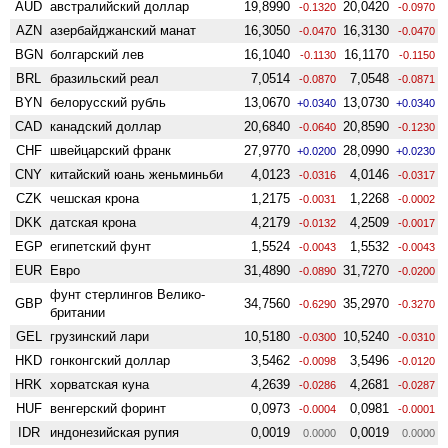
AUD
австралийский доллар
19,8990
20,0420
-0.1320
-0.0970
AZN
азербайджанский манат
16,3050
16,3130
-0.0470
-0.0470
BGN
болгарский лев
16,1040
16,1170
-0.1130
-0.1150
BRL
бразильский реал
7,0514
7,0548
-0.0870
-0.0871
BYN
белорусский рубль
13,0670
13,0730
+0.0340
+0.0340
CAD
канадский доллар
20,6840
20,8590
-0.0640
-0.1230
CHF
швейцарский франк
27,9770
28,0990
+0.0200
+0.0230
CNY
китайский юань женьминьби
4,0123
4,0146
-0.0316
-0.0317
CZK
чешская крона
1,2175
1,2268
-0.0031
-0.0002
DKK
датская крона
4,2179
4,2509
-0.0132
-0.0017
EGP
египетский фунт
1,5524
1,5532
-0.0043
-0.0043
EUR
Евро
31,4890
31,7270
-0.0890
-0.0200
фунт стерлингов Велико­
GBP
34,7560
35,2970
-0.6290
-0.3270
британии
GEL
грузинский лари
10,5180
10,5240
-0.0300
-0.0310
HKD
гонконгский доллар
3,5462
3,5496
-0.0098
-0.0120
HRK
хорватская куна
4,2639
4,2681
-0.0286
-0.0287
HUF
венгерский форинт
0,0973
0,0981
-0.0004
-0.0001
IDR
индонезийская рупия
0,0019
0,0019
0.0000
0.0000