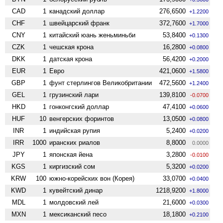
CAD
1
канадский доллар
276,6500
+1.2200
CHF
1
швейцарский франк
372,7600
+1.7000
CNY
1
китайский юань женьминьби
53,8400
+0.1300
CZK
1
чешская крона
16,2800
+0.0800
DKK
1
датская крона
56,4200
+0.2000
EUR
1
Евро
421,0600
+1.5800
GBP
1
фунт стерлингов Велико­британии
472,5600
+1.2400
GEL
1
грузинский лари
139,8100
-0.0700
HKD
1
гонконгский доллар
47,4100
+0.0600
HUF
10
венгерских форинтов
13,0500
+0.0800
INR
1
индийская рупия
5,2400
+0.0200
IRR
1000
иранских риалов
8,8000
0.0000
JPY
1
японская йена
3,2800
-0.0100
KGS
1
киргизский сом
5,3200
+0.0200
KRW
100
южно-корейских вон (Корея)
33,0700
+0.0400
KWD
1
кувейтский динар
1218,9200
+1.8000
MDL
1
молдовский лей
21,6000
+0.0300
MXN
1
мексиканский песо
18,1800
+0.2100