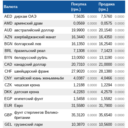
Покупка
Продажа
Валюта
(грн.)
(грн.)
AED
дирхам ОАЭ
7,5635
7,5760
0.0000
0.0000
AMD
армянский драм
0,0569
0,0575
0.0000
0.0000
AUD
австралийский доллар
19,9900
20,1540
0.0000
0.0000
AZN
азербайджанский манат
16,3440
16,4350
0.0000
0.0000
BGN
болгарский лев
16,1350
16,2540
0.0000
0.0000
BRL
бразильский реал
7,1308
7,1423
0.0000
0.0000
BYN
белорусский рубль
13,0050
13,1190
0.0000
0.0000
CAD
канадский доллар
20,7310
21,0000
0.0000
0.0000
CHF
швейцарский франк
27,9020
28,1380
0.0000
0.0000
CNY
китайский юань женьминьби
4,0387
4,0466
0.0000
0.0000
CZK
чешская крона
1,2188
1,2294
0.0000
0.0000
DKK
датская крона
4,2283
4,2579
0.0000
0.0000
EGP
египетский фунт
1,5458
1,5582
0.0000
0.0000
EUR
Евро
31,5580
31,7900
0.0000
0.0000
фунт стерлингов Велико­
GBP
35,3120
35,6540
0.0000
0.0000
британии
GEL
грузинский лари
10,3870
10,5600
0.0000
0.0000