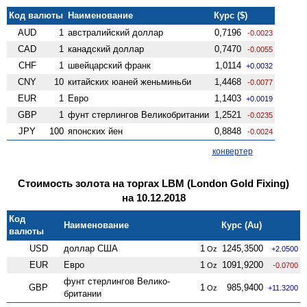
Код валюты
Наименование
Курс ($)
AUD
1
австралийский доллар
0,7196
-0.0023
CAD
1
канадский доллар
0,7470
-0.0055
CHF
1
швейцарский франк
1,0114
+0.0032
CNY
10
китайских юаней женьминьби
1,4468
-0.0077
EUR
1
Евро
1,1403
+0.0019
GBP
1
фунт стерлингов Велико­британии
1,2521
-0.0235
JPY
100
японских йен
0,8848
-0.0024
конвертер
Стоимость золота на торгах LBM (London Gold Fixing)
на 10.12.2018
Код
Наименование
Курс (Au)
валюты
USD
доллар США
1
1245,3500
Oz
+2.0500
EUR
Евро
1
1091,9200
Oz
-0.0700
фунт стерлингов Велико­
GBP
1
985,9400
Oz
+11.3200
британии