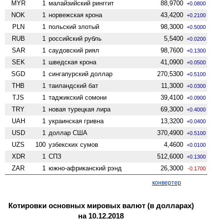
MYR
1
малайзийский ринггит
88,9700
+0.0800
NOK
1
норвежская крона
43,4200
+0.2100
PLN
1
польский злотый
98,3000
+0.5000
RUB
1
российский рубль
5,5400
+0.0200
SAR
1
саудовский риял
98,7600
+0.1300
SEK
1
шведская крона
41,0900
+0.0500
SGD
1
сингапурский доллар
270,5300
+0.5100
THB
1
таиландский бат
11,3000
+0.0300
TJS
1
таджикский сомони
39,4100
+0.0900
TRY
1
новая турецкая лира
69,3000
+0.4000
UAH
1
украинская гривна
13,3200
+0.0400
USD
1
доллар США
370,4900
+0.5100
UZS
100
узбекских сумов
4,4600
+0.0100
XDR
1
СПЗ
512,6000
+0.1300
ZAR
1
южно-африканский рэнд
26,3000
-0.1700
конвертер
Котировки основных мировых валют (в долларах)
на 10.12.2018