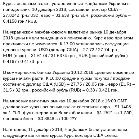
Курсы основных валют, установленные Нацбанком Украины в
понедельник, 10 декабря 2018, составили: доллар США –
27.8242 грн./
, евро – 31.639 грн./
, российский рубль –
USD
EUR
0.4158 грн./
.
RUB
На украинском межбанковском валютном рынке 10 декабря
2018 цены имели тенденцию к понижению. Курс евро при этом
практически не изменился. К 17:00 установились следующие
ценовые уровни: USD (доллар США) – 27.72 / 27.74 грн.,
EUR (евро) – 31.6174 / 31.6374 грн., RUB (российский рубль) –
0.4167 / 0.4173 грн.
В коммерческих банках Украины 10.12.2018 средние обменные
курсы начали расти. К 16:00 средние курсы покупки / продажи
составили: доллар США (USD) – 27.75 / 28.05 грн., евро (EUR) –
31.5 / 32 грн., российский рубль (RUB) – 0.38 / 0.421 грн.
На мировых валютных рынках 10 декабря 2018 к 16:09 GMT
долларовые курсы основных валют составили: евро – $1.1403
за 1
, фунт стерлингов Великобритании – $1.2521 за 1
,
EUR
GBP
японская йена – $0.8848 за 100
.
JPY
На вторник, 11 декабря 2018, Нацбанком были установлены
следующие валютные курсы. Курс доллара США слегка