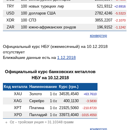
TRY
100
новых турецких лир
521,9312
+2.6916
USD
100
долларов США
2782,4246
-5.5323
XDR
100
СПЗ
3855,2207
-2.1070
ZAR
100
южно-африканских рэндов
196,9152
-1.1242
конвертер
Официальный курс НБУ (ежемесячный) на 10.12.2018
отсутствует
Ближайшие данные есть на
1.12.2018
Официальный курс банковских металлов
НБУ на 10.12.2018
Код металла
Наименование
Курс (грн.)
XAU
Золото
1
34535,4540
Oz
+63.7610
XAG
Серебро
1
400,1130
Oz
-3.5830
XPT
Платина
1
21925,5060
Oz
-210.8720
XPD
Палладий
1
33973,4040
Oz
-1015.4550
Oz – тройская унция = 31.10348 грамм
конвертер