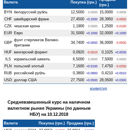
Валюта
Покупка (грн.)
(грн.)
BYN
белорусский рубль
12,5000
15,0000
0.0000
0.0000
CHF
швейцарский франк
27,4500
28,3950
+0.2000
-0.0050
CZK
чешская крона
1,1900
1,2500
0.0000
-0.0100
EUR
Евро
31,5000
32,0000
+0.1000
+0.1000
фунт стерлингов Велико­
GBP
34,7400
36,0000
+0.0650
-0.0500
британии
HUF
венгерский форинт
0,0920
0,1025
-0.0010
+0.0030
ILS
израильский шекель
6,5000
7,5000
0.0000
0.0000
PLN
польский злотый
7,1600
7,4750
+0.0100
-0.0250
RUB
российский рубль
0,3800
0,4210
+0.0800
+0.0010
USD
доллар США
27,7500
28,0500
+0.0500
+0.0300
конвертер
Средневзвешенный курс на наличном
валютном рынке Украины (по данным
НБУ) на 10.12.2018
Валюта
Покупка (грн.)
Продажа (грн.)