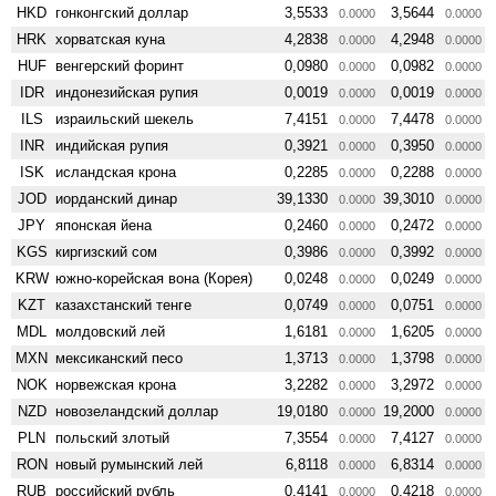
HKD
гонконгский доллар
3,5533
3,5644
0.0000
0.0000
HRK
хорватская куна
4,2838
4,2948
0.0000
0.0000
HUF
венгерский форинт
0,0980
0,0982
0.0000
0.0000
IDR
индонезийская рупия
0,0019
0,0019
0.0000
0.0000
ILS
израильский шекель
7,4151
7,4478
0.0000
0.0000
INR
индийская рупия
0,3921
0,3950
0.0000
0.0000
ISK
исландская крона
0,2285
0,2288
0.0000
0.0000
JOD
иорданский динар
39,1330
39,3010
0.0000
0.0000
JPY
японская йена
0,2460
0,2472
0.0000
0.0000
KGS
киргизский сом
0,3986
0,3992
0.0000
0.0000
KRW
южно-корейская вона (Корея)
0,0248
0,0249
0.0000
0.0000
KZT
казахстанский тенге
0,0749
0,0751
0.0000
0.0000
MDL
молдовский лей
1,6181
1,6205
0.0000
0.0000
MXN
мексиканский песо
1,3713
1,3798
0.0000
0.0000
NOK
норвежская крона
3,2282
3,2972
0.0000
0.0000
NZD
ново­зеландский доллар
19,0180
19,2000
0.0000
0.0000
PLN
польский злотый
7,3554
7,4127
0.0000
0.0000
RON
новый румынский лей
6,8118
6,8314
0.0000
0.0000
RUB
российский рубль
0,4141
0,4218
0.0000
0.0000