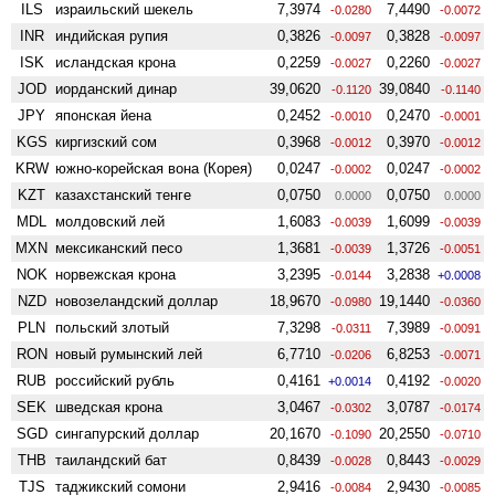
ILS
израильский шекель
7,3974
7,4490
-0.0280
-0.0072
INR
индийская рупия
0,3826
0,3828
-0.0097
-0.0097
ISK
исландская крона
0,2259
0,2260
-0.0027
-0.0027
JOD
иорданский динар
39,0620
39,0840
-0.1120
-0.1140
JPY
японская йена
0,2452
0,2470
-0.0010
-0.0001
KGS
киргизский сом
0,3968
0,3970
-0.0012
-0.0012
KRW
южно-корейская вона (Корея)
0,0247
0,0247
-0.0002
-0.0002
KZT
казахстанский тенге
0,0750
0,0750
0.0000
0.0000
MDL
молдовский лей
1,6083
1,6099
-0.0039
-0.0039
MXN
мексиканский песо
1,3681
1,3726
-0.0039
-0.0051
NOK
норвежская крона
3,2395
3,2838
-0.0144
+0.0008
NZD
ново­зеландский доллар
18,9670
19,1440
-0.0980
-0.0360
PLN
польский злотый
7,3298
7,3989
-0.0311
-0.0091
RON
новый румынский лей
6,7710
6,8253
-0.0206
-0.0071
RUB
российский рубль
0,4161
0,4192
+0.0014
-0.0020
SEK
шведская крона
3,0467
3,0787
-0.0302
-0.0174
SGD
сингапурский доллар
20,1670
20,2550
-0.1090
-0.0710
THB
таиландский бат
0,8439
0,8443
-0.0028
-0.0029
TJS
таджикский сомони
2,9416
2,9430
-0.0084
-0.0085