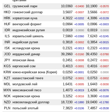
британии
GEL
грузинский лари
10,0360
10,1900
-0.0400
-0.0570
HKD
гонконгский доллар
3,5607
3,5666
-0.0007
-0.0072
HRK
хорватская куна
4,3022
4,3086
+0.0202
+0.0139
HUF
венгерский форинт
0,0994
0,0996
+0.0005
+0.0003
IDR
индонезийская рупия
0,0019
0,0019
0.0000
0.0000
ILS
израильский шекель
7,5960
7,6243
+0.0360
+0.0245
INR
индийская рупия
0,3818
0,3854
-0.0002
+0.0015
ISK
исландская крона
0,2321
0,2323
+0.0013
+0.0010
JOD
иорданский динар
39,2960
39,4350
-0.0160
-0.0780
JPY
японская йена
0,2451
0,2472
-0.0008
-0.0001
KGS
киргизский сом
0,4013
0,4016
-0.0001
-0.0007
KRW
южно-корейская вона (Корея)
0,0250
0,0250
+0.0001
0.0000
KZT
казахстанский тенге
0,0752
0,0753
-0.0001
-0.0002
MDL
молдовский лей
1,6431
1,6443
-0.0005
-0.0030
MXN
мексиканский песо
1,4073
1,4266
+0.0019
+0.0076
NOK
норвежская крона
3,3252
3,3690
-0.0016
+0.0168
NZD
ново­зеландский доллар
18,7230
19,0400
+0.1880
+0.1780
PLN
польский злотый
7,3823
7,4857
+0.0106
+0.0538