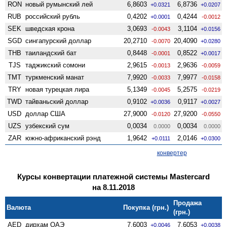
RON
новый румынский лей
6,8603
6,8736
+0.0321
+0.0207
RUB
российский рубль
0,4202
0,4244
+0.0001
-0.0012
SEK
шведская крона
3,0693
3,1104
-0.0043
+0.0156
SGD
сингапурский доллар
20,2710
20,4090
-0.0070
+0.0280
THB
таиландский бат
0,8448
0,8522
-0.0001
+0.0017
TJS
таджикский сомони
2,9615
2,9636
-0.0013
-0.0059
TMT
туркменский манат
7,9920
7,9977
-0.0033
-0.0158
TRY
новая турецкая лира
5,1349
5,2575
-0.0045
-0.0219
TWD
тайваньский доллар
0,9102
0,9117
+0.0036
+0.0027
USD
доллар США
27,9000
27,9200
-0.0120
-0.0550
UZS
узбекский сум
0,0034
0,0034
0.0000
0.0000
ZAR
южно-африканский рэнд
1,9642
2,0146
+0.0111
+0.0300
конвертер
Курсы конвертации платежной системы Mastercard
на 8.11.2018
Продажа
Валюта
Покупка (грн.)
(грн.)
AED
дирхам ОАЭ
7,6003
7,6053
+0.0046
+0.0038