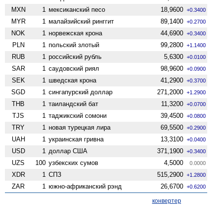
MXN
1
мексиканский песо
18,9600
+0.3400
MYR
1
малайзийский ринггит
89,1400
+0.2700
NOK
1
норвежская крона
44,6900
+0.3400
PLN
1
польский злотый
99,2800
+1.1400
RUB
1
российский рубль
5,6300
+0.0100
SAR
1
саудовский риял
98,9600
+0.0900
SEK
1
шведская крона
41,2900
+0.3700
SGD
1
сингапурский доллар
271,2000
+1.2900
THB
1
таиландский бат
11,3200
+0.0700
TJS
1
таджикский сомони
39,4500
+0.0800
TRY
1
новая турецкая лира
69,5500
+0.2900
UAH
1
украинская гривна
13,3100
+0.0400
USD
1
доллар США
371,1900
+0.3400
UZS
100
узбекских сумов
4,5000
0.0000
XDR
1
СПЗ
515,2900
+1.2800
ZAR
1
южно-африканский рэнд
26,6700
+0.6200
конвертер