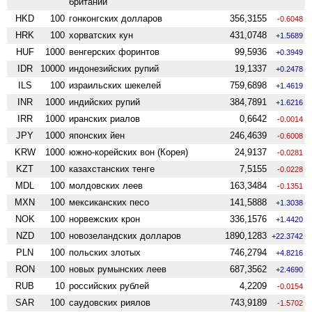
британии
HKD
100
гонконгских долларов
356,3155
-0.6048
HRK
100
хорватских кун
431,0748
+1.5689
HUF
1000
венгерских форинтов
99,5936
+0.3949
IDR
10000
индонезийских рупий
19,1337
+0.2478
ILS
100
израильских шекелей
759,6898
+1.4619
INR
1000
индийских рупий
384,7891
+1.6216
IRR
1000
иранских риалов
0,6642
-0.0014
JPY
1000
японских йен
246,4639
-0.6008
KRW
1000
южно-корейских вон (Корея)
24,9137
-0.0281
KZT
100
казахстанских тенге
7,5155
-0.0228
MDL
100
молдовских леев
163,3484
-0.1351
MXN
100
мексиканских песо
141,5888
+1.3038
NOK
100
норвежских крон
336,1576
+1.4420
NZD
100
ново­зеландских долларов
1890,1283
+22.3742
PLN
100
польских злотых
746,2794
+4.8216
RON
100
новых румынских леев
687,3562
+2.4690
RUB
10
российских рублей
4,2209
-0.0154
SAR
100
саудовских риялов
743,9189
-1.5702