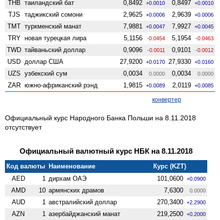
THB
таиландский бат
0,8492
0,8497
+0.0010
+0.0010
TJS
таджикский сомони
2,9625
2,9639
+0.0006
+0.0006
TMT
туркменский манат
7,9881
7,9927
+0.0047
+0.0045
TRY
новая турецкая лира
5,1156
5,1954
-0.0454
-0.0463
TWD
тайваньский доллар
0,9096
0,9101
-0.0011
-0.0012
USD
доллар США
27,9200
27,9330
+0.0170
+0.0160
UZS
узбекский сум
0,0034
0,0034
0.0000
0.0000
ZAR
южно-африканский рэнд
1,9815
2,0119
+0.0089
+0.0085
конвертер
Официальный курс Народного Банка Польши на 8.11.2018
отсутствует
Официальный валютный курс НБК на 8.11.2018
Код валюты
Наименование
Курс (KZT)
AED
1
дирхам ОАЭ
101,0600
+0.0900
AMD
10
армянских драмов
7,6300
0.0000
AUD
1
австралийский доллар
270,3400
+2.2900
AZN
1
азербайджанский манат
219,2500
+0.2000