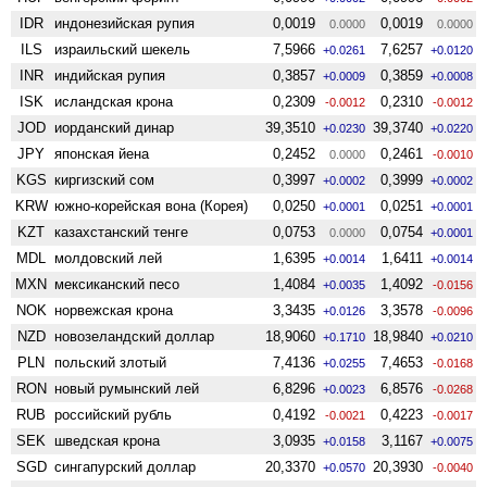
IDR
индонезийская рупия
0,0019
0,0019
0.0000
0.0000
ILS
израильский шекель
7,5966
7,6257
+0.0261
+0.0120
INR
индийская рупия
0,3857
0,3859
+0.0009
+0.0008
ISK
исландская крона
0,2309
0,2310
-0.0012
-0.0012
JOD
иорданский динар
39,3510
39,3740
+0.0230
+0.0220
JPY
японская йена
0,2452
0,2461
0.0000
-0.0010
KGS
киргизский сом
0,3997
0,3999
+0.0002
+0.0002
KRW
южно-корейская вона (Корея)
0,0250
0,0251
+0.0001
+0.0001
KZT
казахстанский тенге
0,0753
0,0754
0.0000
+0.0001
MDL
молдовский лей
1,6395
1,6411
+0.0014
+0.0014
MXN
мексиканский песо
1,4084
1,4092
+0.0035
-0.0156
NOK
норвежская крона
3,3435
3,3578
+0.0126
-0.0096
NZD
ново­зеландский доллар
18,9060
18,9840
+0.1710
+0.0210
PLN
польский злотый
7,4136
7,4653
+0.0255
-0.0168
RON
новый румынский лей
6,8296
6,8576
+0.0023
-0.0268
RUB
российский рубль
0,4192
0,4223
-0.0021
-0.0017
SEK
шведская крона
3,0935
3,1167
+0.0158
+0.0075
SGD
сингапурский доллар
20,3370
20,3930
+0.0570
-0.0040