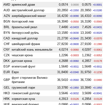
AMD
армянский драм
0,0574
0,0575
0.0000
+0.0001
AUD
австралийский доллар
20,2850
20,3950
+0.1550
+0.0180
AZN
азербайджанский манат
16,4230
16,4310
+0.0090
+0.0090
BGN
болгарский лев
16,3040
16,3190
-0.0550
-0.0560
BRL
бразильский реал
7,4490
7,4526
+0.0433
+0.0431
BYN
белорусский рубль
13,1580
13,1640
+0.0030
+0.0020
CAD
канадский доллар
21,2730
21,3430
+0.0640
-0.0370
CHF
швейцарский франк
27,8230
27,9100
+0.0600
-0.1380
CNY
китайский юань женьминьби
4,0274
4,0297
-0.0060
-0.0061
CZK
чешская крона
1,2296
1,2362
-0.0003
-0.0052
DKK
датская крона
4,2688
4,2857
+0.0060
-0.0178
EGP
египетский фунт
1,5640
1,5648
+0.0011
+0.0011
EUR
Евро
31,8400
31,9750
+0.0340
-0.1230
фунт стерлингов Велико­
GBP
36,5410
36,7290
+0.0560
-0.0480
британии
GEL
грузинский лари
10,3780
10,3840
+0.1950
+0.1950
HKD
гонконгский доллар
3,5646
3,5699
+0.0032
+0.0041
HRK
хорватская куна
4,2913
4,2954
-0.0126
-0.0128
HUF
венгерский форинт
0,0990
0,0996
+0.0002
-0.0002