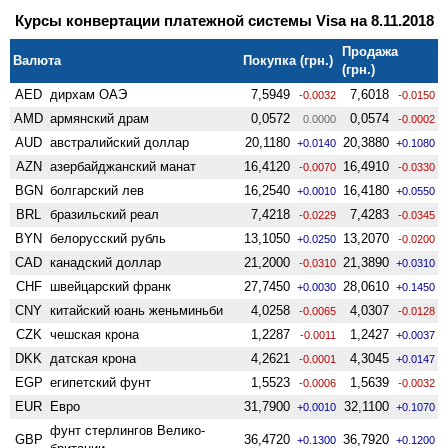
Курсы конвертации платежной системы Visa на 8.11.2018
Продажа
Валюта
Покупка (грн.)
(грн.)
AED
дирхам ОАЭ
7,5949
7,6018
-0.0032
-0.0150
AMD
армянский драм
0,0572
0,0574
0.0000
-0.0002
AUD
австралийский доллар
20,1180
20,3880
+0.0140
+0.1080
AZN
азербайджанский манат
16,4120
16,4910
-0.0070
-0.0330
BGN
болгарский лев
16,2540
16,4180
+0.0010
+0.0550
BRL
бразильский реал
7,4218
7,4283
-0.0229
-0.0345
BYN
белорусский рубль
13,1050
13,2070
+0.0250
-0.0200
CAD
канадский доллар
21,2000
21,3890
-0.0310
+0.0310
CHF
швейцарский франк
27,7450
28,0610
+0.0030
+0.1450
CNY
китайский юань женьминьби
4,0258
4,0307
-0.0065
-0.0128
CZK
чешская крона
1,2287
1,2427
-0.0011
+0.0037
DKK
датская крона
4,2621
4,3045
-0.0001
+0.0147
EGP
египетский фунт
1,5523
1,5639
-0.0006
-0.0032
EUR
Евро
31,7900
32,1100
+0.0010
+0.1070
фунт стерлингов Велико­
GBP
36,4720
36,7920
+0.1300
+0.1200