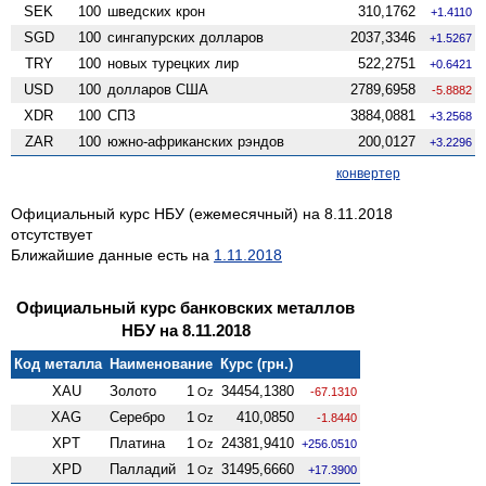
SEK
100
шведских крон
310,1762
+1.4110
SGD
100
сингапурских долларов
2037,3346
+1.5267
TRY
100
новых турецких лир
522,2751
+0.6421
USD
100
долларов США
2789,6958
-5.8882
XDR
100
СПЗ
3884,0881
+3.2568
ZAR
100
южно-африканских рэндов
200,0127
+3.2296
конвертер
Официальный курс НБУ (ежемесячный) на 8.11.2018
отсутствует
Ближайшие данные есть на
1.11.2018
Официальный курс банковских металлов
НБУ на 8.11.2018
Код металла
Наименование
Курс (грн.)
XAU
Золото
1
34454,1380
Oz
-67.1310
XAG
Серебро
1
410,0850
Oz
-1.8440
XPT
Платина
1
24381,9410
Oz
+256.0510
XPD
Палладий
1
31495,6660
Oz
+17.3900