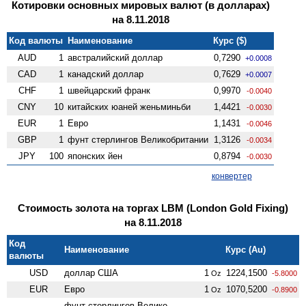
Котировки основных мировых валют (в долларах)
на 8.11.2018
Код валюты
Наименование
Курс ($)
AUD
1
австралийский доллар
0,7290
+0.0008
CAD
1
канадский доллар
0,7629
+0.0007
CHF
1
швейцарский франк
0,9970
-0.0040
CNY
10
китайских юаней женьминьби
1,4421
-0.0030
EUR
1
Евро
1,1431
-0.0046
GBP
1
фунт стерлингов Велико­британии
1,3126
-0.0034
JPY
100
японских йен
0,8794
-0.0030
конвертер
Стоимость золота на торгах LBM (London Gold Fixing)
на 8.11.2018
Код
Наименование
Курс (Au)
валюты
USD
доллар США
1
1224,1500
Oz
-5.8000
EUR
Евро
1
1070,5200
Oz
-0.8900
фунт стерлингов Велико­