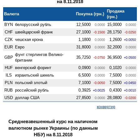
на 8.11.2018
Продажа
Валюта
Покупка (грн.)
(грн.)
BYN
белорусский рубль
12,5000
15,0000
0.0000
0.0000
CHF
швейцарский франк
27,1000
28,1750
-0.1500
-0.0250
CZK
чешская крона
1,1800
1,2600
0.0000
+0.0050
EUR
Евро
31,8000
32,2000
0.0000
0.0000
фунт стерлингов Велико­
GBP
35,7250
36,9500
-0.0750
+0.0500
британии
HUF
венгерский форинт
0,0900
0,1020
0.0000
0.0000
ILS
израильский шекель
6,5000
7,5000
0.0000
0.0000
PLN
польский злотый
7,1000
7,5000
-0.0050
+0.0450
RUB
российский рубль
0,3925
0,4300
+0.0025
+0.0010
USD
доллар США
27,8500
28,0800
0.0000
-0.0200
конвертер
Средневзвешенный курс на наличном
валютном рынке Украины (по данным
НБУ) на 8.11.2018