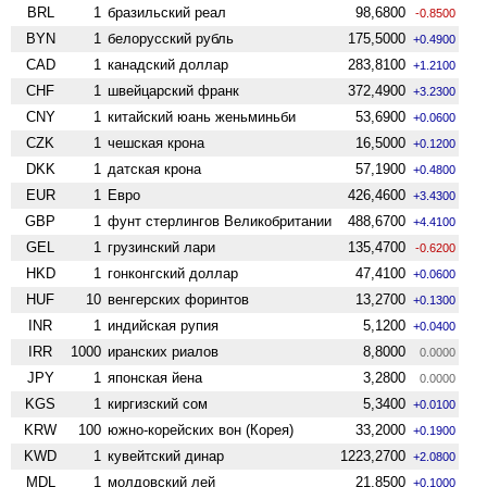
BRL
1
бразильский реал
98,6800
-0.8500
BYN
1
белорусский рубль
175,5000
+0.4900
CAD
1
канадский доллар
283,8100
+1.2100
CHF
1
швейцарский франк
372,4900
+3.2300
CNY
1
китайский юань женьминьби
53,6900
+0.0600
CZK
1
чешская крона
16,5000
+0.1200
DKK
1
датская крона
57,1900
+0.4800
EUR
1
Евро
426,4600
+3.4300
GBP
1
фунт стерлингов Велико­британии
488,6700
+4.4100
GEL
1
грузинский лари
135,4700
-0.6200
HKD
1
гонконгский доллар
47,4100
+0.0600
HUF
10
венгерских форинтов
13,2700
+0.1300
INR
1
индийская рупия
5,1200
+0.0400
IRR
1000
иранских риалов
8,8000
0.0000
JPY
1
японская йена
3,2800
0.0000
KGS
1
киргизский сом
5,3400
+0.0100
KRW
100
южно-корейских вон (Корея)
33,2000
+0.1900
KWD
1
кувейтский динар
1223,2700
+2.0800
MDL
1
молдовский лей
21,8500
+0.1000