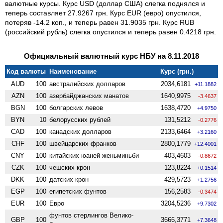
валютные курсы. Курс USD (доллар США) слегка поднялся и
теперь составляет 27.9267 грн. Курс EUR (евро) опустился,
потеряв -14.2 коп., и теперь равен 31.9035 грн. Курс RUB
(российский рубль) слегка опустился и теперь равен 0.4218 грн.
Официальный валютный курс НБУ на 8.11.2018
Код валюты
Наименование
Курс (грн.)
AUD
100
австралийских долларов
2034,6181
+11.1882
AZN
100
азербайджанских манатов
1640,9975
-3.4637
BGN
100
болгарских левов
1638,4720
+4.9750
BYN
10
белорусских рублей
131,5212
-0.2776
CAD
100
канадских долларов
2133,6464
+3.2160
CHF
100
швейцарских франков
2800,1779
+12.4001
CNY
100
китайских юаней женьминьби
403,4603
-0.8672
CZK
100
чешских крон
123,8224
+0.1514
DKK
100
датских крон
429,5723
+1.2756
EGP
100
египетских фунтов
156,2583
-0.3474
EUR
100
Евро
3204,5236
+9.7302
фунтов стерлингов Велико­
GBP
100
3666,3771
+7.3648