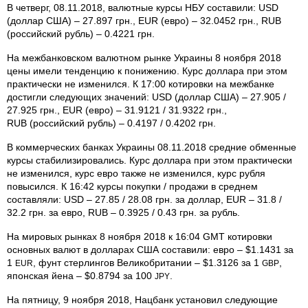
В четверг, 08.11.2018, валютные курсы НБУ составили: USD
(доллар США) – 27.897 грн., EUR (евро) – 32.0452 грн., RUB
(российский рубль) – 0.4221 грн.
На межбанковском валютном рынке Украины 8 ноября 2018
цены имели тенденцию к понижению. Курс доллара при этом
практически не изменился. К 17:00 котировки на межбанке
достигли следующих значений: USD (доллар США) – 27.905 /
27.925 грн., EUR (евро) – 31.9121 / 31.9322 грн.,
RUB (российский рубль) – 0.4197 / 0.4202 грн.
В коммерческих банках Украины 08.11.2018 средние обменные
курсы стабилизировались. Курс доллара при этом практически
не изменился, курс евро также не изменился, курс рубля
повысился. К 16:42 курсы покупки / продажи в среднем
составляли: USD – 27.85 / 28.08 грн. за доллар, EUR – 31.8 /
32.2 грн. за евро, RUB – 0.3925 / 0.43 грн. за рубль.
На мировых рынках 8 ноября 2018 к 16:04 GMT котировки
основных валют в долларах США составили: евро – $1.1431 за
1
, фунт стерлингов Великобритании – $1.3126 за 1
,
EUR
GBP
японская йена – $0.8794 за 100
.
JPY
На пятницу, 9 ноября 2018, Нацбанк установил следующие