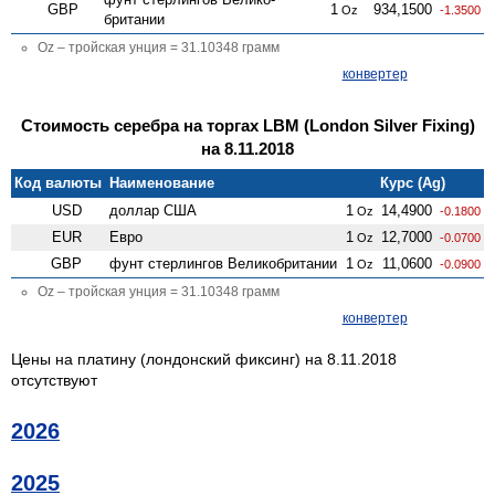
GBP
1
934,1500
Oz
-1.3500
британии
Oz – тройская унция = 31.10348 грамм
конвертер
Стоимость серебра на торгах LBM (London Silver Fixing)
на 8.11.2018
Код валюты
Наименование
Курс (Ag)
USD
доллар США
1
14,4900
Oz
-0.1800
EUR
Евро
1
12,7000
Oz
-0.0700
GBP
фунт стерлингов Велико­британии
1
11,0600
Oz
-0.0900
Oz – тройская унция = 31.10348 грамм
конвертер
Цены на платину (лондонский фиксинг) на 8.11.2018
отсутствуют
2026
2025