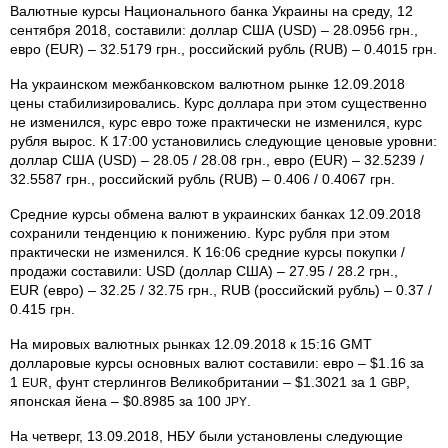
Валютные курсы Национального банка Украины на среду, 12
сентября 2018, составили: доллар США (USD) – 28.0956 грн.,
евро (EUR) – 32.5179 грн., российский рубль (RUB) – 0.4015 грн.
На украинском межбанковском валютном рынке 12.09.2018
цены стабилизировались. Курс доллара при этом существенно
не изменился, курс евро тоже практически не изменился, курс
рубля вырос. К 17:00 установились следующие ценовые уровни:
доллар США (USD) – 28.05 / 28.08 грн., евро (EUR) – 32.5239 /
32.5587 грн., российский рубль (RUB) – 0.406 / 0.4067 грн.
Средние курсы обмена валют в украинских банках 12.09.2018
сохранили тенденцию к понижению. Курс рубля при этом
практически не изменился. К 16:06 средние курсы покупки /
продажи составили: USD (доллар США) – 27.95 / 28.2 грн.,
EUR (евро) – 32.25 / 32.75 грн., RUB (российский рубль) – 0.37 /
0.415 грн.
На мировых валютных рынках 12.09.2018 к 15:16 GMT
долларовые курсы основных валют составили: евро – $1.16 за
1
, фунт стерлингов Великобритании – $1.3021 за 1
,
EUR
GBP
японская йена – $0.8985 за 100
.
JPY
На четверг, 13.09.2018, НБУ были установлены следующие