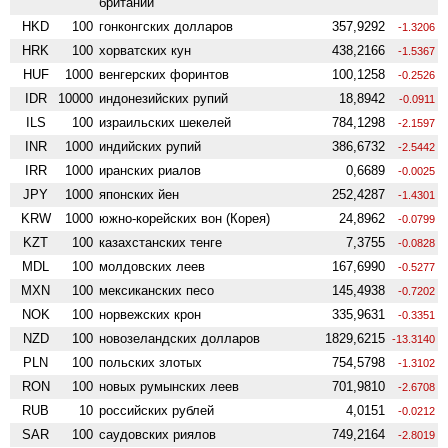
британии
HKD
100
гонконгских долларов
357,9292
-1.3206
HRK
100
хорватских кун
438,2166
-1.5367
HUF
1000
венгерских форинтов
100,1258
-0.2526
IDR
10000
индонезийских рупий
18,8942
-0.0911
ILS
100
израильских шекелей
784,1298
-2.1597
INR
1000
индийских рупий
386,6732
-2.5442
IRR
1000
иранских риалов
0,6689
-0.0025
JPY
1000
японских йен
252,4287
-1.4301
KRW
1000
южно-корейских вон (Корея)
24,8962
-0.0799
KZT
100
казахстанских тенге
7,3755
-0.0828
MDL
100
молдовских леев
167,6990
-0.5277
MXN
100
мексиканских песо
145,4938
-0.7202
NOK
100
норвежских крон
335,9631
-0.3351
NZD
100
ново­зеландских долларов
1829,6215
-13.3140
PLN
100
польских злотых
754,5798
-1.3102
RON
100
новых румынских леев
701,9810
-2.6708
RUB
10
российских рублей
4,0151
-0.0212
SAR
100
саудовских риялов
749,2164
-2.8019