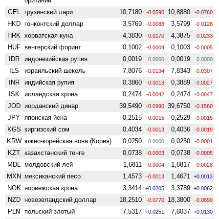
британии
GEL
грузинский лари
10,7180
10,8880
-0.0590
-0.0760
HKD
гонконгский доллар
3,5769
3,5799
-0.0088
-0.0128
HRK
хорватская куна
4,3830
4,3875
-0.0170
-0.0233
HUF
венгерский форинт
0,1002
0,1003
-0.0004
-0.0005
IDR
индонезийская рупия
0,0019
0,0019
0.0000
0.0000
ILS
израильский шекель
7,8076
7,8343
-0.0194
-0.0307
INR
индийская рупия
0,3860
0,3889
-0.0013
-0.0027
ISK
исландская крона
0,2474
0,2474
-0.0042
-0.0047
JOD
иорданский динар
39,5490
39,6750
-0.0990
-0.1560
JPY
японская йена
0,2515
0,2529
-0.0015
-0.0015
KGS
киргизский сом
0,4034
0,4036
-0.0013
-0.0019
KRW
южно-корейская вона (Корея)
0,0250
0,0250
0.0000
-0.0001
KZT
казахстанский тенге
0,0738
0,0738
-0.0003
-0.0005
MDL
молдовский лей
1,6811
1,6817
-0.0004
-0.0028
MXN
мексиканский песо
1,4573
1,4671
-0.0013
+0.0013
NOK
норвежская крона
3,3414
3,3789
+0.0205
+0.0062
NZD
ново­зеландский доллар
18,2510
18,3800
-0.0770
-0.0890
PLN
польский злотый
7,5317
7,6037
+0.0251
+0.0130