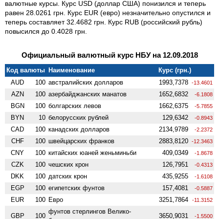
валютные курсы. Курс USD (доллар США) понизился и теперь
равен 28.0261 грн. Курс EUR (евро) незначительно опустился и
теперь составляет 32.4682 грн. Курс RUB (российский рубль)
повысился до 0.4028 грн.
Официальный валютный курс НБУ на 12.09.2018
Код валюты
Наименование
Курс (грн.)
AUD
100
австралийских долларов
1993,7378
-13.4601
AZN
100
азербайджанских манатов
1652,6832
-6.1808
BGN
100
болгарских левов
1662,6375
-5.7855
BYN
10
белорусских рублей
129,6342
-0.8943
CAD
100
канадских долларов
2134,9789
-2.2372
CHF
100
швейцарских франков
2883,8120
-12.3463
CNY
100
китайских юаней женьминьби
409,0349
-1.8678
CZK
100
чешских крон
126,7951
-0.4313
DKK
100
датских крон
435,9255
-1.6108
EGP
100
египетских фунтов
157,4081
-0.5887
EUR
100
Евро
3251,7864
-11.3152
фунтов стерлингов Велико­
GBP
100
3650,9031
-1.5500