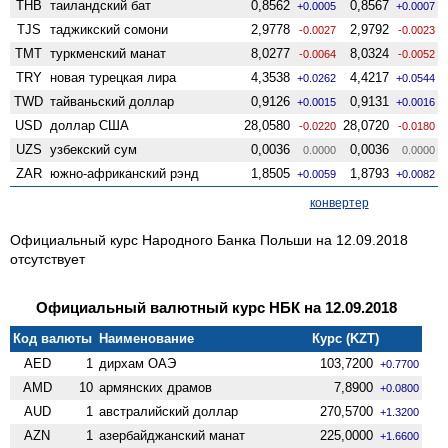
THB
таиландский бат
0,8562
0,8567
+0.0005
+0.0007
TJS
таджикский сомони
2,9778
2,9792
-0.0027
-0.0023
TMT
туркменский манат
8,0277
8,0324
-0.0064
-0.0052
TRY
новая турецкая лира
4,3538
4,4217
+0.0262
+0.0544
TWD
тайваньский доллар
0,9126
0,9131
+0.0015
+0.0016
USD
доллар США
28,0580
28,0720
-0.0220
-0.0180
UZS
узбекский сум
0,0036
0,0036
0.0000
0.0000
ZAR
южно-африканский рэнд
1,8505
1,8793
+0.0059
+0.0082
конвертер
Официальный курс Народного Банка Польши на 12.09.2018
отсутствует
Официальный валютный курс НБК на 12.09.2018
Код валюты
Наименование
Курс (KZT)
AED
1
дирхам ОАЭ
103,7200
+0.7700
AMD
10
армянских драмов
7,8900
+0.0800
AUD
1
австралийский доллар
270,5700
+1.3200
AZN
1
азербайджанский манат
225,0000
+1.6600