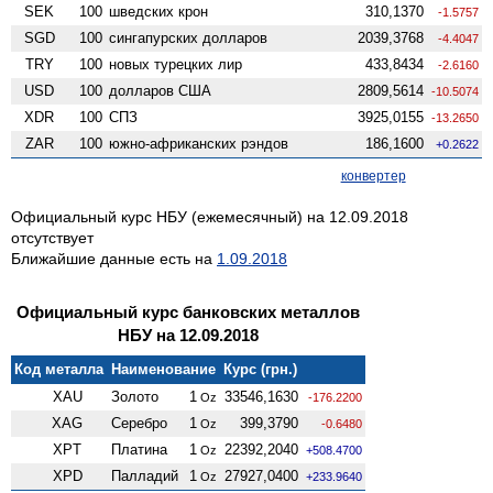
SEK
100
шведских крон
310,1370
-1.5757
SGD
100
сингапурских долларов
2039,3768
-4.4047
TRY
100
новых турецких лир
433,8434
-2.6160
USD
100
долларов США
2809,5614
-10.5074
XDR
100
СПЗ
3925,0155
-13.2650
ZAR
100
южно-африканских рэндов
186,1600
+0.2622
конвертер
Официальный курс НБУ (ежемесячный) на 12.09.2018
отсутствует
Ближайшие данные есть на
1.09.2018
Официальный курс банковских металлов
НБУ на 12.09.2018
Код металла
Наименование
Курс (грн.)
XAU
Золото
1
33546,1630
Oz
-176.2200
XAG
Серебро
1
399,3790
Oz
-0.6480
XPT
Платина
1
22392,2040
Oz
+508.4700
XPD
Палладий
1
27927,0400
Oz
+233.9640