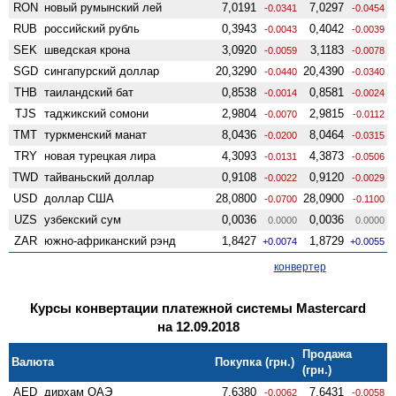
RON
новый румынский лей
7,0191
7,0297
-0.0341
-0.0454
RUB
российский рубль
0,3943
0,4042
-0.0043
-0.0039
SEK
шведская крона
3,0920
3,1183
-0.0059
-0.0078
SGD
сингапурский доллар
20,3290
20,4390
-0.0440
-0.0340
THB
таиландский бат
0,8538
0,8581
-0.0014
-0.0024
TJS
таджикский сомони
2,9804
2,9815
-0.0070
-0.0112
TMT
туркменский манат
8,0436
8,0464
-0.0200
-0.0315
TRY
новая турецкая лира
4,3093
4,3873
-0.0131
-0.0506
TWD
тайваньский доллар
0,9108
0,9120
-0.0022
-0.0029
USD
доллар США
28,0800
28,0900
-0.0700
-0.1100
UZS
узбекский сум
0,0036
0,0036
0.0000
0.0000
ZAR
южно-африканский рэнд
1,8427
1,8729
+0.0074
+0.0055
конвертер
Курсы конвертации платежной системы Mastercard
на 12.09.2018
Продажа
Валюта
Покупка (грн.)
(грн.)
AED
дирхам ОАЭ
7,6380
7,6431
-0.0062
-0.0058