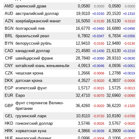
AMD
армянский драм
0,0580
0,0580
0.0000
0.0000
AUD
австралийский доллар
19,9110
20,1520
+0.0150
+0.1310
AZN
азербайджанский манат
16,5050
16,5130
-0.0130
-0.0110
BGN
болгарский лев
16,6770
16,6880
+0.0460
+0.0490
BRL
бразильский реал
6,7802
6,7834
+0.0347
+0.0356
BYN
белорусский рубль
12,9410
12,9480
-0.0150
-0.0130
CAD
канадский доллар
21,4580
21,6130
+0.1430
+0.2210
CHF
швейцарский франк
28,7840
28,9310
+0.0090
+0.0630
CNY
китайский юань женьминьби
4,0913
4,0936
+0.0046
+0.0051
CZK
чешская крона
1,2666
1,2788
-0.0006
+0.0019
DKK
датская крона
4,3527
4,3837
-0.0020
-0.0006
EGP
египетский фунт
1,5717
1,5725
-0.0015
-0.0013
EUR
Евро
32,4710
32,6960
-0.0070
-0.0090
фунт стерлингов Велико­
GBP
36,4260
36,6220
-0.0020
-0.1320
британии
GEL
грузинский лари
10,8110
10,8180
-0.0720
-0.0700
HKD
гонконгский доллар
3,5746
3,5767
-0.0026
-0.0020
HRK
хорватская куна
4,3866
4,3909
+0.0039
+0.0046
HUF
венгерский форинт
0,0996
0,1006
-0.0004
-0.0002