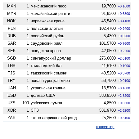
MXN
1
мексиканский песо
19,7600
+0.1600
MYR
1
малайзийский ринггит
91,9300
+0.6800
NOK
1
норвежская крона
45,5400
+0.4100
PLN
1
польский злотый
102,4700
+0.9400
RUB
1
российский рубль
5,4300
+0.0200
SAR
1
саудовский риял
101,5700
+0.7600
SEK
1
шведская крона
42,0500
+0.2200
SGD
1
сингапурский доллар
276,6600
+2.6100
THB
1
таиландский бат
11,6100
+0.1000
TJS
1
таджикский сомони
40,5200
+0.3700
TRY
1
новая турецкая лира
58,7900
+0.0100
UAH
1
украинская гривна
13,5700
+0.1600
USD
1
доллар США
380,9300
+2.8200
UZS
100
узбекских сумов
4,8500
+0.0300
XDR
1
СПЗ
531,9700
+2.6200
ZAR
1
южно-африканский рэнд
25,2600
+0.3100
конвертер