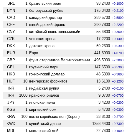
BRL
1
бразильский реал
93,2400
+0.1000
BYN
1
белорусский рубль
175,3400
+0.2100
CAD
1
канадский доллар
289,5700
+2.5800
CHF
1
швейцарский франк
390,7800
+2.2200
CNY
1
китайский юань женьминьби
55,4800
+0.3600
CZK
1
чешская крона
17,2200
+0.1400
DKK
1
датская крона
59,2300
+0.5300
EUR
1
Евро
441,6900
+4.0700
GBP
1
фунт стерлингов Велико­британии
496,5000
+7.3800
GEL
1
грузинский лари
147,6500
+0.5300
HKD
1
гонконгский доллар
48,5300
+0.3600
HUF
10
венгерских форинтов
13,6100
+0.1200
INR
1
индийская рупия
5,2400
+0.0100
IRR
1000
иранских риалов
9,0700
+0.0700
JPY
1
японская йена
3,4200
+0.0200
KGS
1
киргизский сом
5,4700
+0.0300
KRW
100
южно-корейских вон (Корея)
33,8100
+0.2700
KWD
1
кувейтский динар
1258,4400
+9.7300
MDL
1
молдовский лей
22,7400
+0.1000