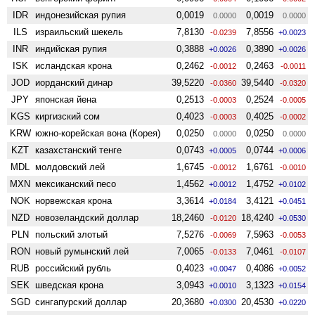
IDR
индонезийская рупия
0,0019
0,0019
0.0000
0.0000
ILS
израильский шекель
7,8130
7,8556
-0.0239
+0.0023
INR
индийская рупия
0,3888
0,3890
+0.0026
+0.0026
ISK
исландская крона
0,2462
0,2463
-0.0012
-0.0011
JOD
иорданский динар
39,5220
39,5440
-0.0360
-0.0320
JPY
японская йена
0,2513
0,2524
-0.0003
-0.0005
KGS
киргизский сом
0,4023
0,4025
-0.0003
-0.0002
KRW
южно-корейская вона (Корея)
0,0250
0,0250
0.0000
0.0000
KZT
казахстанский тенге
0,0743
0,0744
+0.0005
+0.0006
MDL
молдовский лей
1,6745
1,6761
-0.0012
-0.0010
MXN
мексиканский песо
1,4562
1,4752
+0.0012
+0.0102
NOK
норвежская крона
3,3614
3,4121
+0.0184
+0.0451
NZD
ново­зеландский доллар
18,2460
18,4240
-0.0120
+0.0530
PLN
польский злотый
7,5276
7,5963
-0.0069
-0.0053
RON
новый румынский лей
7,0065
7,0461
-0.0133
-0.0107
RUB
российский рубль
0,4023
0,4086
+0.0047
+0.0052
SEK
шведская крона
3,0943
3,1323
+0.0010
+0.0154
SGD
сингапурский доллар
20,3680
20,4530
+0.0300
+0.0220