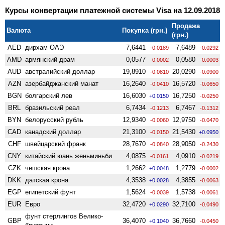
Курсы конвертации платежной системы Visa на 12.09.2018
Продажа
Валюта
Покупка (грн.)
(грн.)
AED
дирхам ОАЭ
7,6441
7,6489
-0.0189
-0.0292
AMD
армянский драм
0,0577
0,0580
-0.0002
-0.0003
AUD
австралийский доллар
19,8910
20,0290
-0.0810
-0.0900
AZN
азербайджанский манат
16,2640
16,5720
-0.0410
-0.0650
BGN
болгарский лев
16,6030
16,7250
+0.0150
-0.0250
BRL
бразильский реал
6,7434
6,7467
-0.1213
-0.1312
BYN
белорусский рубль
12,9340
12,9750
-0.0060
-0.0470
CAD
канадский доллар
21,3100
21,5430
-0.0150
+0.0950
CHF
швейцарский франк
28,7670
28,9050
-0.0840
-0.2430
CNY
китайский юань женьминьби
4,0875
4,0910
-0.0161
-0.0219
CZK
чешская крона
1,2662
1,2779
+0.0048
-0.0002
DKK
датская крона
4,3538
4,3855
+0.0028
-0.0063
EGP
египетский фунт
1,5624
1,5738
-0.0039
-0.0061
EUR
Евро
32,4720
32,7100
+0.0290
-0.0490
фунт стерлингов Велико­
GBP
36,4070
36,7660
+0.1040
-0.0450