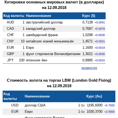
Котировки основных мировых валют (в долларах)
на 12.09.2018
Код валюты
Наименование
Курс ($)
AUD
1
австралийский доллар
0,7138
+0.0041
CAD
1
канадский доллар
0,7687
+0.0078
CHF
1
швейцарский франк
1,0298
+0.0030
CNY
10
китайских юаней женьминьби
1,4571
+0.0021
EUR
1
Евро
1,1600
+0.0019
GBP
1
фунт стерлингов Велико­британии
1,3021
+0.0030
JPY
100
японских йен
0,8985
+0.0015
конвертер
Стоимость золота на торгах LBM (London Gold Fixing)
на 12.09.2018
Код
Наименование
Курс (Au)
валюты
USD
доллар США
1
1195,6000
Oz
+5.7500
EUR
Евро
1
1030,3700
Oz
+2.9300
фунт стерлингов Велико­