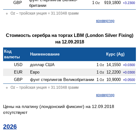
GBP
1
919,1800
Oz
+3.2300
британии
Oz – тройская унция = 31.10348 грамм
конвертер
Стоимость серебра на торгах LBM (London Silver Fixing)
на 12.09.2018
Код
Наименование
Курс (Ag)
валюты
USD
доллар США
1
14,1550
Oz
+0.0300
EUR
Евро
1
12,2200
Oz
+0.0300
GBP
фунт стерлингов Велико­британии
1
10,9000
Oz
+0.0500
Oz – тройская унция = 31.10348 грамм
конвертер
Цены на платину (лондонский фиксинг) на 12.09.2018
отсутствуют
2026