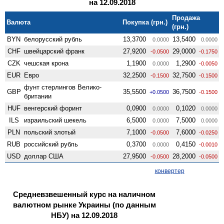
на 12.09.2018
Продажа
Валюта
Покупка (грн.)
(грн.)
BYN
белорусский рубль
13,3700
13,5400
0.0000
0.0000
CHF
швейцарский франк
27,9200
29,0000
-0.0500
-0.1750
CZK
чешская крона
1,1900
1,2900
0.0000
-0.0050
EUR
Евро
32,2500
32,7500
-0.1500
-0.1500
фунт стерлингов Велико­
GBP
35,5500
36,7500
+0.0500
-0.1500
британии
HUF
венгерский форинт
0,0900
0,1020
0.0000
0.0000
ILS
израильский шекель
6,5000
7,5000
0.0000
0.0000
PLN
польский злотый
7,1000
7,6000
-0.0500
-0.0250
RUB
российский рубль
0,3700
0,4150
0.0000
-0.0010
USD
доллар США
27,9500
28,2000
-0.0500
-0.0500
конвертер
Средневзвешенный курс на наличном
валютном рынке Украины (по данным
НБУ) на 12.09.2018