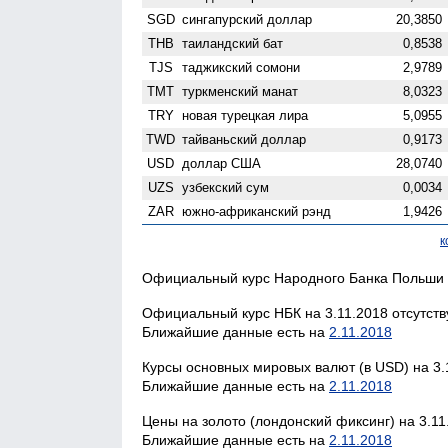
SGD
сингапурский доллар
20,3850
THB
таиландский бат
0,8538
TJS
таджикский сомони
2,9789
TMT
туркменский манат
8,0323
TRY
новая турецкая лира
5,0955
TWD
тайваньский доллар
0,9173
USD
доллар США
28,0740
UZS
узбекский сум
0,0034
ZAR
южно-африканский рэнд
1,9426
к
Официальный курс Народного Банка Польши н
Официальный курс НБК на 3.11.2018 отсутств
Ближайшие данные есть на
2.11.2018
Курсы основных мировых валют (в USD) на 3.
Ближайшие данные есть на
2.11.2018
Цены на золото (лондонский фиксинг) на 3.11
Ближайшие данные есть на
2.11.2018