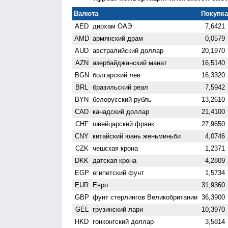
Валюта
Покупка 
AED
дирхам ОАЭ
7,6421
AMD
армянский драм
0,0579
AUD
австралийский доллар
20,1970
AZN
азербайджанский манат
16,5140
BGN
болгарский лев
16,3320
BRL
бразильский реал
7,5942
BYN
белорусский рубль
13,2610
CAD
канадский доллар
21,4100
CHF
швейцарский франк
27,9650
CNY
китайский юань женьминьби
4,0746
CZK
чешская крона
1,2371
DKK
датская крона
4,2809
EGP
египетский фунт
1,5734
EUR
Евро
31,9360
GBP
фунт стерлингов Велико­британии
36,3900
GEL
грузинский лари
10,3970
HKD
гонконгский доллар
3,5814