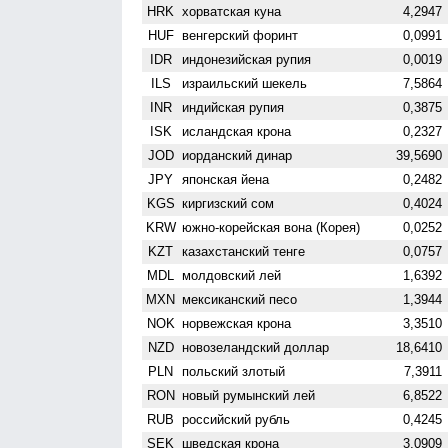
HRK
хорватская куна
4,2947
HUF
венгерский форинт
0,0991
IDR
индонезийская рупия
0,0019
ILS
израильский шекель
7,5864
INR
индийская рупия
0,3875
ISK
исландская крона
0,2327
JOD
иорданский динар
39,5690
JPY
японская йена
0,2482
KGS
киргизский сом
0,4024
KRW
южно-корейская вона (Корея)
0,0252
KZT
казахстанский тенге
0,0757
MDL
молдовский лей
1,6392
MXN
мексиканский песо
1,3944
NOK
норвежская крона
3,3510
NZD
ново­зеландский доллар
18,6410
PLN
польский злотый
7,3911
RON
новый румынский лей
6,8522
RUB
российский рубль
0,4245
SEK
шведская крона
3,0909