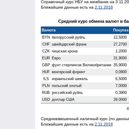
Справочный курс НБУ на межбанке на 3.11.20
Ближайшие данные есть на
2.11.2018
Средний курс обмена валют в бан
Валюта
Покупка 
BYN
белорусский рубль
12,5000
CHF
швейцарский франк
27,2700
CZK
чешская крона
1,2000
EUR
Евро
31,9000
GBP
фунт стерлингов Велико­британии
35,9000
HUF
венгерский форинт
0,0900
ILS
израильский шекель
6,5000
PLN
польский злотый
7,0000
RUB
российский рубль
0,3900
USD
доллар США
28,0000
к
Средневзвешенный наличный курс (по данным 
Ближайшие данные есть на
2.11.2018