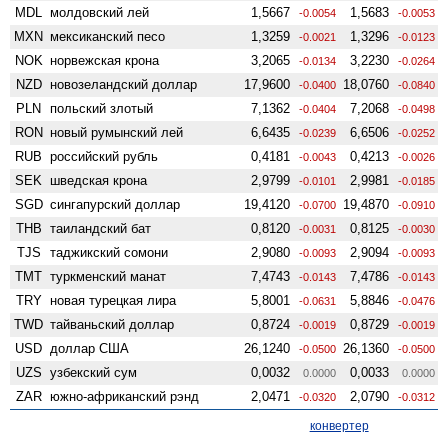
MDL
молдовский лей
1,5667
1,5683
-0.0054
-0.0053
MXN
мексиканский песо
1,3259
1,3296
-0.0021
-0.0123
NOK
норвежская крона
3,2065
3,2230
-0.0134
-0.0264
NZD
ново­зеландский доллар
17,9600
18,0760
-0.0400
-0.0840
PLN
польский злотый
7,1362
7,2068
-0.0404
-0.0498
RON
новый румынский лей
6,6435
6,6506
-0.0239
-0.0252
RUB
российский рубль
0,4181
0,4213
-0.0043
-0.0026
SEK
шведская крона
2,9799
2,9981
-0.0101
-0.0185
SGD
сингапурский доллар
19,4120
19,4870
-0.0700
-0.0910
THB
таиландский бат
0,8120
0,8125
-0.0031
-0.0030
TJS
таджикский сомони
2,9080
2,9094
-0.0093
-0.0093
TMT
туркменский манат
7,4743
7,4786
-0.0143
-0.0143
TRY
новая турецкая лира
5,8001
5,8846
-0.0631
-0.0476
TWD
тайваньский доллар
0,8724
0,8729
-0.0019
-0.0019
USD
доллар США
26,1240
26,1360
-0.0500
-0.0500
UZS
узбекский сум
0,0032
0,0033
0.0000
0.0000
ZAR
южно-африканский рэнд
2,0471
2,0790
-0.0320
-0.0312
конвертер