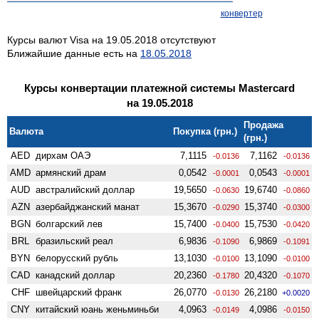
конвертер
Курсы валют Visa на 19.05.2018 отсутствуют
Ближайшие данные есть на
18.05.2018
Курсы конвертации платежной системы Mastercard
на 19.05.2018
Продажа
Валюта
Покупка (грн.)
(грн.)
AED
дирхам ОАЭ
7,1115
7,1162
-0.0136
-0.0136
AMD
армянский драм
0,0542
0,0543
-0.0001
-0.0001
AUD
австралийский доллар
19,5650
19,6740
-0.0630
-0.0860
AZN
азербайджанский манат
15,3670
15,3740
-0.0290
-0.0300
BGN
болгарский лев
15,7400
15,7530
-0.0400
-0.0420
BRL
бразильский реал
6,9836
6,9869
-0.1090
-0.1091
BYN
белорусский рубль
13,1030
13,1090
-0.0100
-0.0100
CAD
канадский доллар
20,2360
20,4320
-0.1780
-0.1070
CHF
швейцарский франк
26,0770
26,2180
-0.0130
+0.0020
CNY
китайский юань женьминьби
4,0963
4,0986
-0.0149
-0.0150