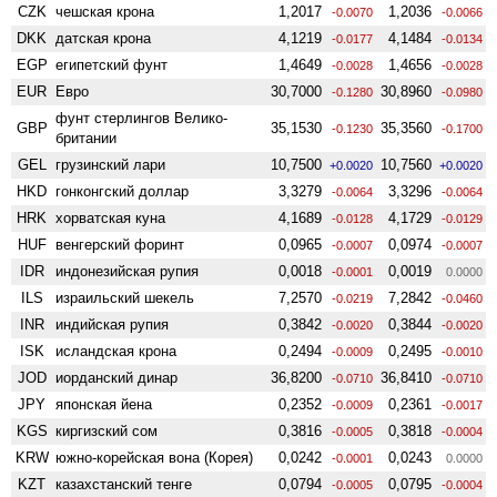
CZK
чешская крона
1,2017
1,2036
-0.0070
-0.0066
DKK
датская крона
4,1219
4,1484
-0.0177
-0.0134
EGP
египетский фунт
1,4649
1,4656
-0.0028
-0.0028
EUR
Евро
30,7000
30,8960
-0.1280
-0.0980
фунт стерлингов Велико­
GBP
35,1530
35,3560
-0.1230
-0.1700
британии
GEL
грузинский лари
10,7500
10,7560
+0.0020
+0.0020
HKD
гонконгский доллар
3,3279
3,3296
-0.0064
-0.0064
HRK
хорватская куна
4,1689
4,1729
-0.0128
-0.0129
HUF
венгерский форинт
0,0965
0,0974
-0.0007
-0.0007
IDR
индонезийская рупия
0,0018
0,0019
-0.0001
0.0000
ILS
израильский шекель
7,2570
7,2842
-0.0219
-0.0460
INR
индийская рупия
0,3842
0,3844
-0.0020
-0.0020
ISK
исландская крона
0,2494
0,2495
-0.0009
-0.0010
JOD
иорданский динар
36,8200
36,8410
-0.0710
-0.0710
JPY
японская йена
0,2352
0,2361
-0.0009
-0.0017
KGS
киргизский сом
0,3816
0,3818
-0.0005
-0.0004
KRW
южно-корейская вона (Корея)
0,0242
0,0243
-0.0001
0.0000
KZT
казахстанский тенге
0,0794
0,0795
-0.0005
-0.0004