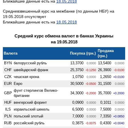
Ближайшие данные есть на
18.05.2018
Средневзвешенный курс на межбанке (по данным НБУ) на
19.05.2018 отсутствует
Ближайшие данные есть на
18.05.2018
Средний курс обмена валют в банках Украины
на 19.05.2018
Продажа
Валюта
Покупка (грн.)
(грн.)
BYN
белорусский рубль
13,3700
13,5400
0.0000
0.0000
CHF
швейцарский франк
25,3750
26,3900
-0.1250
-0.0100
CZK
чешская крона
1,0750
1,2650
0.0000
+0.0100
EUR
Евро
30,5000
31,1500
-0.0500
0.0000
фунт стерлингов Велико­
GBP
34,3000
35,7000
-0.2000
+0.2000
британии
HUF
венгерский форинт
0,0900
0,1011
0.0000
0.0000
ILS
израильский шекель
6,5000
7,5000
0.0000
0.0000
PLN
польский злотый
7,0000
7,3350
0.0000
+0.0850
RUB
российский рубль
0,3875
0,4300
-0.0075
+0.0040