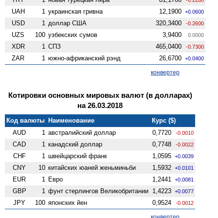
UAH
1
украинская гривна
12,1900
+0.0600
USD
1
доллар США
320,3400
-0.2600
UZS
100
узбекских сумов
3,9400
0.0000
XDR
1
СПЗ
465,0400
-0.7300
ZAR
1
южно-африканский рэнд
26,6700
+0.0400
конвертер
Котировки основных мировых валют (в долларах)
на 26.03.2018
Код валюты
Наименование
Курс ($)
AUD
1
австралийский доллар
0,7720
-0.0010
CAD
1
канадский доллар
0,7748
-0.0022
CHF
1
швейцарский франк
1,0595
+0.0039
CNY
10
китайских юаней женьминьби
1,5932
+0.0101
EUR
1
Евро
1,2441
+0.0081
GBP
1
фунт стерлингов Велико­британии
1,4223
+0.0077
JPY
100
японских йен
0,9524
-0.0012
конвертер