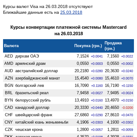
Курсы валют Visa на 26.03.2018 отсутствуют
Ближайшие данные есть на
25.03.2018
Курсы конвертации платежной системы Mastercard
на 26.03.2018
Продажа
Валюта
Покупка (грн.)
(грн.)
AED
дирхам ОАЭ
7,1524
7,1560
+0.0041
+0.0022
AMD
армянский драм
0,0550
0,0550
+0.0003
+0.0002
AUD
австралийский доллар
20,2180
20,3630
+0.0280
+0.0240
AZN
азербайджанский манат
15,4540
15,4610
+0.0080
+0.0070
BGN
болгарский лев
16,7090
16,7190
+0.1160
+0.1150
BRL
бразильский реал
7,9458
7,9495
+0.0027
+0.0024
BYN
белорусский рубль
13,4910
13,4970
+0.0160
+0.0150
CAD
канадский доллар
20,3330
20,4650
+0.0440
-0.0200
CHF
швейцарский франк
27,6860
27,8610
+0.0290
+0.0470
CNY
китайский юань женьминьби
4,1906
4,1930
+0.0303
+0.0302
CZK
чешская крона
1,2800
1,2811
+0.0057
+0.0059
DKK
датская крона
4,3570
4,3928
+0.0198
+0.0331