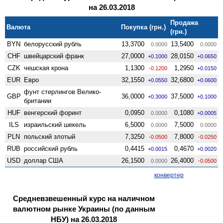
на 26.03.2018
Продажа
Валюта
Покупка (грн.)
(грн.)
BYN
белорусский рубль
13,3700
13,5400
0.0000
0.0000
CHF
швейцарский франк
27,0000
28,0150
+0.1000
+0.0650
CZK
чешская крона
1,1300
1,2950
-0.1200
+0.0150
EUR
Евро
32,1550
32,6800
+0.0550
+0.0600
фунт стерлингов Велико­
GBP
36,0000
37,5000
+0.3000
+0.1000
британии
HUF
венгерский форинт
0,0950
0,1080
0.0000
+0.0005
ILS
израильский шекель
6,5000
7,5000
0.0000
0.0000
PLN
польский злотый
7,3250
7,8000
-0.0500
-0.0250
RUB
российский рубль
0,4415
0,4670
+0.0015
+0.0020
USD
доллар США
26,1500
26,4000
0.0000
-0.0500
конвертер
Средневзвешенный курс на наличном
валютном рынке Украины (по данным
НБУ) на 26.03.2018