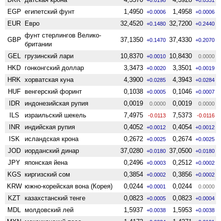
EGP
египетский фунт
1,4950
1,4958
+0.0006
+0.0006
EUR
Евро
32,4520
32,7200
+0.1480
+0.2440
фунт стерлингов Велико­
GBP
37,1350
37,4330
+0.1470
+0.2070
британии
GEL
грузинский лари
10,8370
10,8430
+0.0010
0.0000
HKD
гонконгский доллар
3,3473
3,3501
+0.0020
+0.0019
HRK
хорватская куна
4,3900
4,3943
+0.0285
+0.0284
HUF
венгерский форинт
0,1038
0,1046
+0.0005
+0.0007
IDR
индонезийская рупия
0,0019
0,0019
0.0000
0.0000
ILS
израильский шекель
7,4975
7,5373
-0.0113
-0.0116
INR
индийская рупия
0,4052
0,4054
+0.0012
+0.0012
ISK
исландская крона
0,2672
0,2674
+0.0025
+0.0025
JOD
иорданский динар
37,0280
37,0500
+0.0180
+0.0180
JPY
японская йена
0,2496
0,2512
+0.0003
+0.0002
KGS
киргизский сом
0,3854
0,3856
+0.0002
+0.0002
KRW
южно-корейская вона (Корея)
0,0244
0,0244
+0.0001
0.0000
KZT
казахстанский тенге
0,0823
0,0823
+0.0005
+0.0004
MDL
молдовский лей
1,5937
1,5953
+0.0038
+0.0038