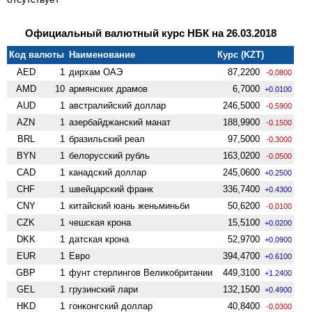
Официальный валютный курс НБК на 26.03.2018
Код валюты
Наименование
Курс (KZT)
AED
1
дирхам ОАЭ
87,2200
-0.0800
AMD
10
армянских драмов
6,7000
+0.0100
AUD
1
австралийский доллар
246,5000
-0.5900
AZN
1
азербайджанский манат
188,9900
-0.1500
BRL
1
бразильский реал
97,5000
-0.3000
BYN
1
белорусский рубль
163,0200
-0.0500
CAD
1
канадский доллар
245,0600
+0.2500
CHF
1
швейцарский франк
336,7400
+0.4300
CNY
1
китайский юань женьминьби
50,6200
-0.0100
CZK
1
чешская крона
15,5100
+0.0200
DKK
1
датская крона
52,9700
+0.0900
EUR
1
Евро
394,4700
+0.6100
GBP
1
фунт стерлингов Велико­британии
449,3100
+1.2400
GEL
1
грузинский лари
132,1500
+0.4900
HKD
1
гонконгский доллар
40,8400
-0.0300