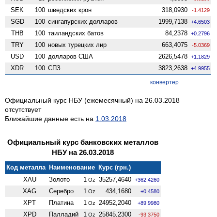
SEK
100
шведских крон
318,0930
-1.4129
SGD
100
сингапурских долларов
1999,7138
+4.6503
THB
100
таиландских батов
84,2378
+0.2796
TRY
100
новых турецких лир
663,4075
-5.0369
USD
100
долларов США
2626,5478
+1.1829
XDR
100
СПЗ
3823,2638
+4.9955
конвертер
Официальный курс НБУ (ежемесячный) на 26.03.2018
отсутствует
Ближайшие данные есть на
1.03.2018
Официальный курс банковских металлов
НБУ на 26.03.2018
Код металла
Наименование
Курс (грн.)
XAU
Золото
1
35257,4640
Oz
+362.4260
XAG
Серебро
1
434,1680
Oz
+0.4580
XPT
Платина
1
24952,2040
Oz
+89.9980
XPD
Палладий
1
25845,2300
Oz
-93.3750