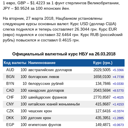
1 евро, GBP – $1.4223 за 1 фунт стерлингов Великобритании,
JPY – $0.9524 за 100 японских йен.
На вторник, 27 марта 2018, Нацбанком установлены
следующие курсы основных валют. Курс USD (доллар США)
слегка поднялся и теперь составляет 26.3044 грн. Курс EUR
(евро) поднялся и составил 32.6464 грн. Курс RUB (российский
рубль) повысился и составил 0.4615 грн.
Официальный валютный курс НБУ на 26.03.2018
Код валюты
Наименование
Курс (грн.)
AUD
100
австралийских долларов
2029,5005
+5.3366
BGN
100
болгарских левов
1658,0100
+4.7738
BYN
10
белорусских рублей
134,7846
+0.0330
CAD
100
канадских долларов
2043,5694
+8.5770
CHF
100
швейцарских франков
2770,8587
+0.4025
CNY
100
китайских юаней женьминьби
415,8687
+1.4153
CZK
100
чешских крон
127,6416
+0.3374
DKK
100
датских крон
435,3951
+1.2885
EGP
100
египетских фунтов
149,4871
+0.0673