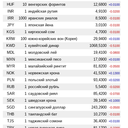
HUF
10
венгерских форинтов
12,6800
+0.0100
INR
1
индийская рупия
4,9100
-0.0200
IRR
1000
иранских риалов
8,5000
-0.0100
JPY
1
японская йена
3,0100
-0.0100
KGS
1
киргизский сом
4,7000
-0.0100
KRW
100
южно-корейских вон (Корея)
29,9400
+0.0100
KWD
1
кувейтский динар
1068,5100
-0.5100
MDL
1
молдовский лей
19,4100
-0.0800
MXN
1
мексиканский песо
17,0900
+0.0100
MYR
1
малайзийский ринггит
81,8200
-0.0500
NOK
1
норвежская крона
41,5300
+0.1300
PLN
1
польский злотый
93,4300
+0.0200
RUB
1
российский рубль
5,5400
-0.0200
SAR
1
саудовский риял
85,4200
-0.0700
SEK
1
шведская крона
39,1400
+0.1000
SGD
1
сингапурский доллар
243,2900
-0.0500
THB
1
таиландский бат
10,2700
-0.0100
TJS
1
таджикский сомони
36,4000
+0.0100
TRY
1
новая турецкая лира
81,1700
-0.2200