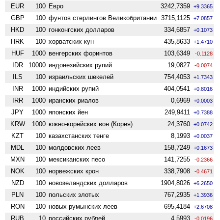
EUR
100
Евро
3242,7359
+9.3365
GBP
100
фунтов стерлингов Велико­британии
3715,1125
+7.0857
HKD
100
гонконгских долларов
334,6857
+0.1073
HRK
100
хорватских кун
435,8633
+1.4710
HUF
1000
венгерских форинтов
103,6349
-0.1128
IDR
10000
индонезийских рупий
19,0827
-0.0074
ILS
100
израильских шекелей
754,4053
+1.7343
INR
1000
индийских рупий
404,0541
+0.8016
IRR
1000
иранских риалов
0,6969
+0.0003
JPY
1000
японских йен
249,9411
+0.7388
KRW
1000
южно-корейских вон (Корея)
24,3760
+0.0742
KZT
100
казахстанских тенге
8,1993
+0.0037
MDL
100
молдовских леев
158,7249
+0.1673
MXN
100
мексиканских песо
141,7255
-0.2366
NOK
100
норвежских крон
338,7908
-0.4671
NZD
100
ново­зеландских долларов
1904,8026
+6.2650
PLN
100
польских злотых
767,2935
+1.3936
RON
100
новых румынских леев
695,4184
+2.6708
RUB
10
российских рублей
4,5993
-0.0196