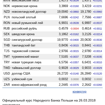
MXN
мексиканский песо
1,4173
1,4371
+0.0034
+0.0191
NOK
норвежская крона
3,3869
3,4219
+0.0160
+0.0231
NZD
ново­зеландский доллар
19,0040
19,1780
+0.0860
+0.0960
PLN
польский злотый
7,6696
7,7566
+0.0242
+0.0687
RON
новый румынский лей
6,9931
6,9997
+0.0539
+0.0537
RUB
российский рубль
0,4579
0,4614
-0.0004
+0.0011
SEK
шведская крона
3,1862
3,2126
+0.0162
+0.0214
SGD
сингапурский доллар
19,9770
20,0630
+0.0400
+0.0530
THB
таиландский бат
0,8436
0,8441
+0.0015
+0.0015
TJS
таджикский сомони
2,9766
2,9780
+0.0015
+0.0014
TMT
туркменский манат
7,5165
7,5208
+0.0037
+0.0035
TRY
новая турецкая лира
6,5756
6,6431
+0.0357
+0.0010
TWD
тайваньский доллар
0,9028
0,9033
+0.0029
+0.0029
USD
доллар США
26,2720
26,2840
+0.0140
+0.0120
UZS
узбекский сум
0,0032
0,0032
0.0000
0.0000
ZAR
южно-африканский рэнд
2,2445
2,2642
+0.0376
+0.0260
конвертер
Официальный курс Народного Банка Польши на 26.03.2018
отсутствует