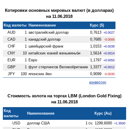
Котировки основных мировых валют (в долларах)
на 11.06.2018
Код валюты
Наименование
Курс ($)
AUD
1
австралийский доллар
0,7613
+0.0027
CAD
1
канадский доллар
0,7685
-0.0006
CHF
1
швейцарский франк
1,0153
+0.0039
CNY
10
китайских юаней женьминьби
1,5614
+0.0014
EUR
1
Евро
1,1797
+0.0050
GBP
1
фунт стерлингов Велико­британии
1,3377
+0.0012
JPY
100
японских йен
0,9099
-0.0030
конвертер
Стоимость золота на торгах LBM (London Gold Fixing)
на 11.06.2018
Код
Наименование
Курс (Au)
валюты
USD
доллар США
1
1299,6000
Oz
+1.3500