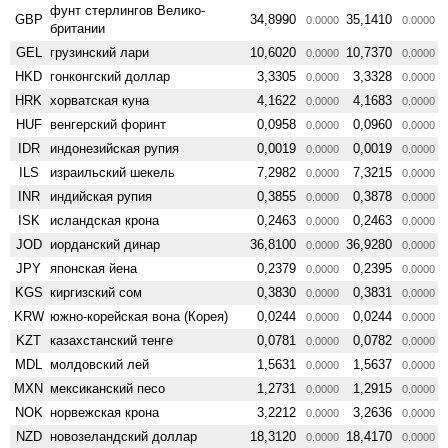
фунт стерлингов Велико­
GBP
34,8990
35,1410
0.0000
0.0000
британии
GEL
грузинский лари
10,6020
10,7370
0.0000
0.0000
HKD
гонконгский доллар
3,3305
3,3328
0.0000
0.0000
HRK
хорватская куна
4,1622
4,1683
0.0000
0.0000
HUF
венгерский форинт
0,0958
0,0960
0.0000
0.0000
IDR
индонезийская рупия
0,0019
0,0019
0.0000
0.0000
ILS
израильский шекель
7,2982
7,3215
0.0000
0.0000
INR
индийская рупия
0,3855
0,3878
0.0000
0.0000
ISK
исландская крона
0,2463
0,2463
0.0000
0.0000
JOD
иорданский динар
36,8100
36,9280
0.0000
0.0000
JPY
японская йена
0,2379
0,2395
0.0000
0.0000
KGS
киргизский сом
0,3830
0,3831
0.0000
0.0000
KRW
южно-корейская вона (Корея)
0,0244
0,0244
0.0000
0.0000
KZT
казахстанский тенге
0,0781
0,0782
0.0000
0.0000
MDL
молдовский лей
1,5631
1,5637
0.0000
0.0000
MXN
мексиканский песо
1,2731
1,2915
0.0000
0.0000
NOK
норвежская крона
3,2212
3,2636
0.0000
0.0000
NZD
ново­зеландский доллар
18,3120
18,4170
0.0000
0.0000