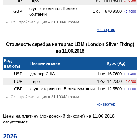
EUR
Евро
1
1100,8900
Oz
-3.2700
фунт стерлингов Велико­
GBP
1
970,9300
Oz
+0.4900
британии
Oz – тройская унция = 31.10348 грамм
конвертер
Стоимость серебра на торгах LBM (London Silver Fixing)
на 11.06.2018
Код
Наименование
Курс (Ag)
валюты
USD
доллар США
1
16,7600
Oz
+0.0400
EUR
Евро
1
14,2300
Oz
-0.0200
GBP
фунт стерлингов Велико­британии
1
12,5500
Oz
+0.0600
Oz – тройская унция = 31.10348 грамм
конвертер
Цены на платину (лондонский фиксинг) на 11.06.2018
отсутствуют
2026