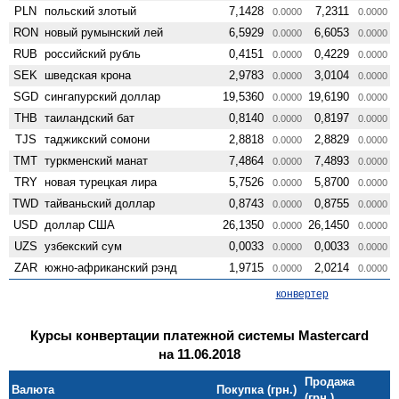
PLN
польский злотый
7,1428
7,2311
0.0000
0.0000
RON
новый румынский лей
6,5929
6,6053
0.0000
0.0000
RUB
российский рубль
0,4151
0,4229
0.0000
0.0000
SEK
шведская крона
2,9783
3,0104
0.0000
0.0000
SGD
сингапурский доллар
19,5360
19,6190
0.0000
0.0000
THB
таиландский бат
0,8140
0,8197
0.0000
0.0000
TJS
таджикский сомони
2,8818
2,8829
0.0000
0.0000
TMT
туркменский манат
7,4864
7,4893
0.0000
0.0000
TRY
новая турецкая лира
5,7526
5,8700
0.0000
0.0000
TWD
тайваньский доллар
0,8743
0,8755
0.0000
0.0000
USD
доллар США
26,1350
26,1450
0.0000
0.0000
UZS
узбекский сум
0,0033
0,0033
0.0000
0.0000
ZAR
южно-африканский рэнд
1,9715
2,0214
0.0000
0.0000
конвертер
Курсы конвертации платежной системы Mastercard
на 11.06.2018
Продажа
Валюта
Покупка (грн.)
(грн.)