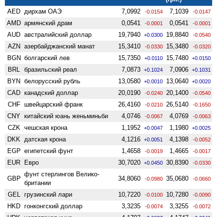
AED
дирхам ОАЭ
7,0992
7,1039
-0.0154
-0.0147
AMD
армянский драм
0,0541
0,0541
-0.0001
-0.0001
AUD
австралийский доллар
19,7940
19,8840
+0.0300
-0.0540
AZN
азербайджанский манат
15,3410
15,3480
-0.0330
-0.0320
BGN
болгарский лев
15,7350
15,7480
+0.0110
+0.0150
BRL
бразильский реал
7,0873
7,0906
+0.1024
+0.1031
BYN
белорусский рубль
13,0580
13,0640
+0.0010
+0.0020
CAD
канадский доллар
20,0190
20,1400
-0.0240
-0.0540
CHF
швейцарский франк
26,4160
26,5140
-0.0210
-0.1650
CNY
китайский юань женьминьби
4,0746
4,0769
-0.0067
-0.0063
CZK
чешская крона
1,1952
1,1980
+0.0047
+0.0025
DKK
датская крона
4,1216
4,1398
+0.0051
-0.0052
EGP
египетский фунт
1,4658
1,4665
-0.0019
-0.0017
EUR
Евро
30,7020
30,8390
+0.0450
-0.0330
фунт стерлингов Велико­
GBP
34,8060
35,0680
-0.0980
-0.0660
британии
GEL
грузинский лари
10,7220
10,7280
-0.0100
-0.0090
HKD
гонконгский доллар
3,3235
3,3255
-0.0074
-0.0072