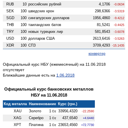
RUB
10
российских рублей
4,1706
-0.0634
SEK
100
шведских крон
298,6366
-3.5319
SGD
100
сингапурских долларов
1956,4860
-9.4212
THB
100
таиландских батов
81,5241
-0.4425
TRY
100
новых турецких лир
581,8543
-3.6078
USD
100
долларов США
2613,6416
-3.5263
XDR
100
СПЗ
3709,4293
-15.1435
конвертер
Официальный курс НБУ (ежемесячный) на 11.06.2018
отсутствует
Ближайшие данные есть на
1.06.2018
Официальный курс банковских металлов
НБУ на 11.06.2018
Код металла
Наименование
Курс (грн.)
XAU
Золото
1
33956,4320
Oz
-22.2590
XAG
Серебро
1
437,6540
Oz
+4.6440
XPT
Платина
1
23653,4560
Oz
+72.7730