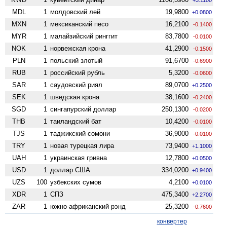
MDL
1
молдовский лей
19,9800
+0.0800
MXN
1
мексиканский песо
16,2100
-0.1400
MYR
1
малайзийский ринггит
83,7800
-0.0100
NOK
1
норвежская крона
41,2900
-0.1500
PLN
1
польский злотый
91,6700
-0.6900
RUB
1
российский рубль
5,3200
-0.0600
SAR
1
саудовский риял
89,0700
+0.2500
SEK
1
шведская крона
38,1600
-0.2400
SGD
1
сингапурский доллар
250,1300
-0.0200
THB
1
таиландский бат
10,4200
-0.0100
TJS
1
таджикский сомони
36,9000
-0.0100
TRY
1
новая турецкая лира
73,9400
+1.1000
UAH
1
украинская гривна
12,7800
+0.0500
USD
1
доллар США
334,0200
+0.9400
UZS
100
узбекских сумов
4,2100
+0.0100
XDR
1
СПЗ
475,3400
+2.2700
ZAR
1
южно-африканский рэнд
25,3200
-0.7600
конвертер