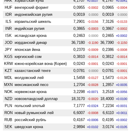
HRK
хорватская куна
4,1707
4,1747
+0.0037
+0.0041
HUF
венгерский форинт
0,0955
0,0965
-0.0002
-0.0004
IDR
индонезийская рупия
0,0019
0,0019
0.0000
0.0000
ILS
израильский шекель
7,2901
7,3126
-0.0156
-0.0133
INR
индийская рупия
0,3865
0,3867
-0.0003
-0.0002
ISK
исландская крона
0,2463
0,2465
0.0000
+0.0002
JOD
иорданский динар
36,7180
36,7390
-0.1190
-0.1150
JPY
японская йена
0,2370
0,2386
-0.0009
-0.0008
KGS
киргизский сом
0,3810
0,3812
-0.0014
-0.0014
KRW
южно-корейская вона (Корея)
0,0243
0,0243
-0.0001
-0.0001
KZT
казахстанский тенге
0,0781
0,0781
0.0000
-0.0001
MDL
молдовский лей
1,5458
1,5473
-0.0127
-0.0126
MXN
мексиканский песо
1,2704
1,2857
-0.0028
+0.0035
NOK
норвежская крона
3,2298
3,2518
+0.0071
+0.0056
NZD
ново­зеландский доллар
18,3170
18,4000
-0.0020
+0.0100
PLN
польский злотый
7,1777
7,2234
+0.0324
+0.0031
RON
новый румынский лей
6,6007
6,6110
-0.0008
+0.0011
RUB
российский рубль
0,4167
0,4195
+0.0006
+0.0002
SEK
шведская крона
2,9894
3,0174
+0.0102
+0.0105