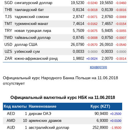
SGD
сингапурский доллар
19,5230
19,5650
-0.0240
-0.0460
THB
таиландский бат
0,8134
0,8139
-0.0018
-0.0016
TJS
таджикский сомони
2,8747
2,8760
-0.0071
-0.0069
TMT
туркменский манат
7,4614
7,4657
-0.0162
-0.0154
TRY
новая турецкая лира
5,7509
5,8405
-0.0075
-0.0055
TWD
тайваньский доллар
0,8745
0,8750
-0.0008
-0.0007
USD
доллар США
26,0790
26,0910
-0.0570
-0.0540
UZS
узбекский сум
0,0033
0,0033
0.0000
0.0000
ZAR
южно-африканский рэнд
1,9802
2,0070
+0.0024
-0.0014
конвертер
Официальный курс Народного Банка Польши на 11.06.2018
отсутствует
Официальный валютный курс НБК на 11.06.2018
Код валюты
Наименование
Курс (KZT)
AED
1
дирхам ОАЭ
90,9400
+0.2500
AMD
10
армянских драмов
6,9300
+0.0100
AUD
1
австралийский доллар
252,8900
-1.9500