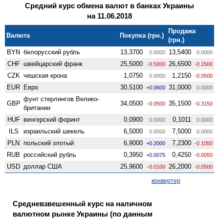
Средний курс обмена валют в банках Украины
на 11.06.2018
Продажа
Валюта
Покупка (грн.)
(грн.)
BYN
белорусский рубль
13,3700
13,5400
0.0000
0.0000
CHF
швейцарский франк
25,5000
26,6500
-0.5000
-0.1500
CZK
чешская крона
1,0750
1,2150
0.0000
-0.0500
EUR
Евро
30,5100
31,0000
+0.0600
0.0000
фунт стерлингов Велико­
GBP
34,0500
35,1500
-0.0500
-0.3150
британии
HUF
венгерский форинт
0,0900
0,1011
0.0000
0.0000
ILS
израильский шекель
6,5000
7,5000
0.0000
0.0000
PLN
польский злотый
6,9000
7,2300
+0.2000
-0.1050
RUB
российский рубль
0,3950
0,4250
+0.0075
-0.0050
USD
доллар США
25,9600
26,2000
-0.0100
-0.0500
конвертер
Средневзвешенный курс на наличном
валютном рынке Украины (по данным