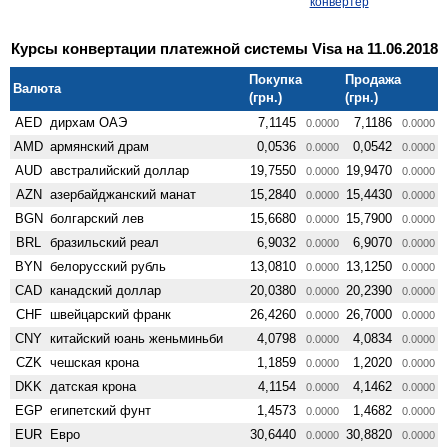
конвертер
Курсы конвертации платежной системы Visa на 11.06.2018
Покупка
Продажа
Валюта
(грн.)
(грн.)
AED
дирхам ОАЭ
7,1145
7,1186
0.0000
0.0000
AMD
армянский драм
0,0536
0,0542
0.0000
0.0000
AUD
австралийский доллар
19,7550
19,9470
0.0000
0.0000
AZN
азербайджанский манат
15,2840
15,4430
0.0000
0.0000
BGN
болгарский лев
15,6680
15,7900
0.0000
0.0000
BRL
бразильский реал
6,9032
6,9070
0.0000
0.0000
BYN
белорусский рубль
13,0810
13,1250
0.0000
0.0000
CAD
канадский доллар
20,0380
20,2390
0.0000
0.0000
CHF
швейцарский франк
26,4260
26,7000
0.0000
0.0000
CNY
китайский юань женьминьби
4,0798
4,0834
0.0000
0.0000
CZK
чешская крона
1,1859
1,2020
0.0000
0.0000
DKK
датская крона
4,1154
4,1462
0.0000
0.0000
EGP
египетский фунт
1,4573
1,4682
0.0000
0.0000
EUR
Евро
30,6440
30,8820
0.0000
0.0000