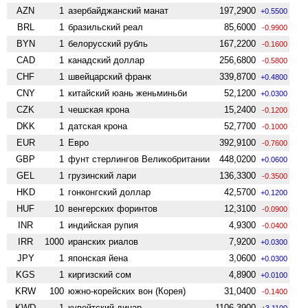
AZN
1
азербайджанский манат
197,2900
+0.5500
BRL
1
бразильский реал
85,6000
-0.9900
BYN
1
белорусский рубль
167,2200
-0.1600
CAD
1
канадский доллар
256,6800
-0.5800
CHF
1
швейцарский франк
339,8700
+0.4800
CNY
1
китайский юань женьминьби
52,1200
+0.0300
CZK
1
чешская крона
15,2400
-0.1200
DKK
1
датская крона
52,7700
-0.1000
EUR
1
Евро
392,9100
-0.7600
GBP
1
фунт стерлингов Велико­британии
448,0200
+0.0600
GEL
1
грузинский лари
136,3300
-0.3500
HKD
1
гонконгский доллар
42,5700
+0.1200
HUF
10
венгерских форинтов
12,3100
-0.0900
INR
1
индийская рупия
4,9300
-0.0400
IRR
1000
иранских риалов
7,9200
+0.0300
JPY
1
японская йена
3,0600
+0.0300
KGS
1
киргизский сом
4,8900
+0.0100
KRW
100
южно-корейских вон (Корея)
31,0400
-0.1400
KWD
1
кувейтский динар
1106,3900
+3.1100