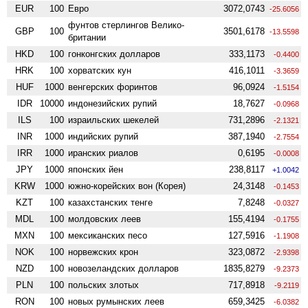
EUR
100
Евро
3072,0743
-25.6056
фунтов стерлингов Велико­
GBP
100
3501,6178
-13.5598
британии
HKD
100
гонконгских долларов
333,1173
-0.4400
HRK
100
хорватских кун
416,1011
-3.3659
HUF
1000
венгерских форинтов
96,0924
-1.5154
IDR
10000
индонезийских рупий
18,7627
-0.0968
ILS
100
израильских шекелей
731,2896
-2.1321
INR
1000
индийских рупий
387,1940
-2.7554
IRR
1000
иранских риалов
0,6195
-0.0008
JPY
1000
японских йен
238,8117
+1.0042
KRW
1000
южно-корейских вон (Корея)
24,3148
-0.1453
KZT
100
казахстанских тенге
7,8248
-0.0327
MDL
100
молдовских леев
155,4194
-0.1755
MXN
100
мексиканских песо
127,5916
-1.1908
NOK
100
норвежских крон
323,0872
-2.9398
NZD
100
ново­зеландских долларов
1835,8279
-9.2373
PLN
100
польских злотых
717,8918
-9.2119
RON
100
новых румынских леев
659,3425
-6.0382