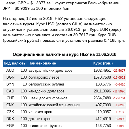
1 евро, GBP – $1.3377 за 1 фунт стерлингов Великобритании,
JPY – $0.9099 за 100 японских йен.
На вторник, 12 июня 2018, НБУ установил следующие
валютные курсы. Курс USD (доллар США) незначительно
опустился и установлен равным 26.0913 грн. Курс EUR (евро)
незначительно поднялся и составил 30.7617 грн. Курс RUB
(российский рубль) повысился и установлен равным 0.4185 грн.
Официальный валютный курс НБУ на 11.06.2018
Код валюты
Наименование
Курс (грн.)
AUD
100
австралийских долларов
1982,4951
-21.5677
BGN
100
болгарских левов
1570,7508
-13.0921
BYN
10
белорусских рублей
130,5776
-0.6416
CAD
100
канадских долларов
2011,3096
-11.5990
CHF
100
швейцарских франков
2654,7480
-12.6764
CNY
100
китайских юаней женьминьби
407,7993
-1.6218
CZK
100
чешских крон
119,0957
-1.7186
DKK
100
датских крон
412,4919
-3.3990
EGP
100
египетских фунтов
146,7753
-0.1980