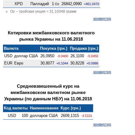
XPD
Палладий
1
26842,0990
Oz
+461.0470
Oz – тройская унция = 31.10348 грамм
конвертер
Котировки межбанковского валютного
рынка Украины на 11.06.2018
Валюта
Покупка (грн.)
Продажа (грн.)
USD
доллар США
26,0950
26,1100
-0.0400
-0.0450
EUR
Евро
30,8077
30,8228
+0.1044
+0.0986
конвертер
Средневзвешенный курс на
межбанковском валютном рынке
Украины (по данным НБУ) на 11.06.2018
Код валюты
Наименование
Курс (грн.)
USD
100
долларов США
2609,1315
-4.5101
конвертер