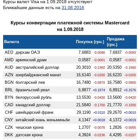
Курсы валют Visa на 1.09.2018 отсутствуют
Ближайшие данные есть на
31.08.2018
Курсы конвертации платежной системы Mastercard
на 1.09.2018
Продажа
Валюта
Покупка (грн.)
(грн.)
AED
дирхам ОАЭ
7,6883
7,6937
-0.0096
-0.0093
AMD
армянский драм
0,0587
0,0587
-0.0001
-0.0001
AUD
австралийский доллар
20,3010
20,5350
-0.2360
-0.1560
AZN
азербайджанский манат
16,6140
16,6220
-0.0200
-0.0200
BGN
болгарский лев
16,7480
16,7580
-0.0870
-0.0900
BRL
бразильский реал
6,8877
6,8912
+0.1574
+0.1576
BYN
белорусский рубль
13,5530
13,5600
-0.0430
-0.0420
CAD
канадский доллар
21,5840
21,7770
-0.1700
-0.1500
CHF
швейцарский франк
29,1190
29,2670
+0.0110
+0.0610
CNY
китайский юань женьминьби
4,1347
4,1372
+0.0018
+0.0019
CZK
чешская крона
1,2707
1,2826
-0.0076
-0.0055
DKK
датская крона
4,3924
4,4295
-0.0236
-0.0157