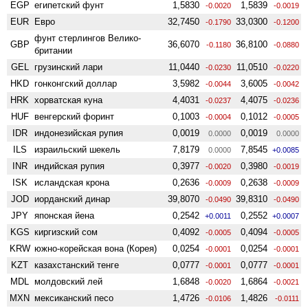
EGP
египетский фунт
1,5830
1,5839
-0.0020
-0.0019
EUR
Евро
32,7450
33,0300
-0.1790
-0.1200
фунт стерлингов Велико­
GBP
36,6070
36,8100
-0.1180
-0.0880
британии
GEL
грузинский лари
11,0440
11,0510
-0.0230
-0.0220
HKD
гонконгский доллар
3,5982
3,6005
-0.0044
-0.0042
HRK
хорватская куна
4,4031
4,4075
-0.0237
-0.0236
HUF
венгерский форинт
0,1003
0,1012
-0.0004
-0.0005
IDR
индонезийская рупия
0,0019
0,0019
0.0000
0.0000
ILS
израильский шекель
7,8179
7,8545
0.0000
+0.0085
INR
индийская рупия
0,3977
0,3980
-0.0020
-0.0019
ISK
исландская крона
0,2636
0,2638
-0.0009
-0.0009
JOD
иорданский динар
39,8070
39,8310
-0.0490
-0.0490
JPY
японская йена
0,2542
0,2552
+0.0011
+0.0007
KGS
киргизский сом
0,4092
0,4094
-0.0005
-0.0005
KRW
южно-корейская вона (Корея)
0,0254
0,0254
-0.0001
-0.0001
KZT
казахстанский тенге
0,0777
0,0777
-0.0001
-0.0001
MDL
молдовский лей
1,6848
1,6864
-0.0020
-0.0021
MXN
мексиканский песо
1,4726
1,4826
-0.0106
-0.0111