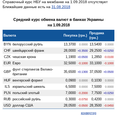
Справочный курс НБУ на межбанке на 1.09.2018 отсутствует
Ближайшие данные есть на
31.08.2018
Средний курс обмена валют в банках Украины
на 1.09.2018
Продажа
Валюта
Покупка (грн.)
(грн.)
BYN
белорусский рубль
13,3700
13,5400
0.0000
0.0000
CHF
швейцарский франк
28,0000
29,2500
+0.3500
+0.0250
CZK
чешская крона
1,1900
1,2850
+0.0500
-0.0100
EUR
Евро
32,5000
33,1000
-0.1000
-0.1000
фунт стерлингов Велико­
GBP
35,6500
37,0500
+0.1300
+0.0500
британии
HUF
венгерский форинт
0,0900
0,1030
0.0000
0.0000
ILS
израильский шекель
6,5000
7,5000
0.0000
0.0000
PLN
польский злотый
7,0000
7,7500
-0.2000
+0.0250
RUB
российский рубль
0,3000
0,4200
-0.0750
0.0000
USD
доллар США
28,0500
28,3500
-0.0500
-0.0450
конвертер