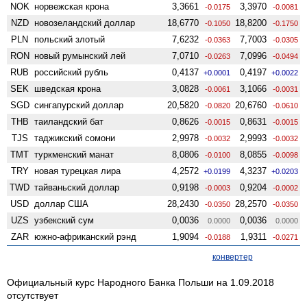
NOK
норвежская крона
3,3661
3,3970
-0.0175
-0.0081
NZD
ново­зеландский доллар
18,6770
18,8200
-0.1050
-0.1750
PLN
польский злотый
7,6232
7,7003
-0.0363
-0.0305
RON
новый румынский лей
7,0710
7,0996
-0.0263
-0.0494
RUB
российский рубль
0,4137
0,4197
+0.0001
+0.0022
SEK
шведская крона
3,0828
3,1066
-0.0061
-0.0031
SGD
сингапурский доллар
20,5820
20,6760
-0.0820
-0.0610
THB
таиландский бат
0,8626
0,8631
-0.0015
-0.0015
TJS
таджикский сомони
2,9978
2,9993
-0.0032
-0.0032
TMT
туркменский манат
8,0806
8,0855
-0.0100
-0.0098
TRY
новая турецкая лира
4,2572
4,3237
+0.0199
+0.0203
TWD
тайваньский доллар
0,9198
0,9204
-0.0003
-0.0002
USD
доллар США
28,2430
28,2570
-0.0350
-0.0350
UZS
узбекский сум
0,0036
0,0036
0.0000
0.0000
ZAR
южно-африканский рэнд
1,9094
1,9311
-0.0188
-0.0271
конвертер
Официальный курс Народного Банка Польши на 1.09.2018
отсутствует