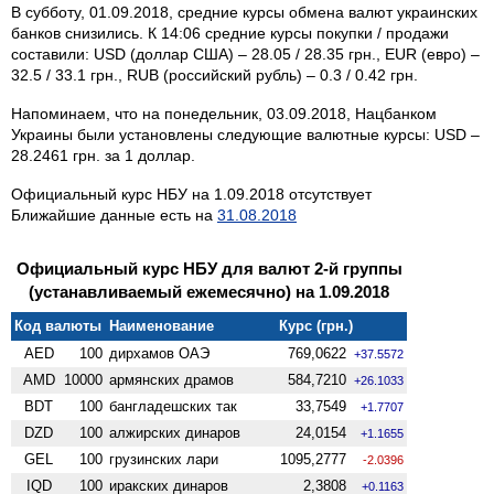
В субботу, 01.09.2018, средние курсы обмена валют украинских
банков снизились. К 14:06 средние курсы покупки / продажи
составили: USD (доллар США) – 28.05 / 28.35 грн., EUR (евро) –
32.5 / 33.1 грн., RUB (российский рубль) – 0.3 / 0.42 грн.
Напоминаем, что на понедельник, 03.09.2018, Нацбанком
Украины были установлены следующие валютные курсы: USD –
28.2461 грн. за 1 доллар.
Официальный курс НБУ на 1.09.2018 отсутствует
Ближайшие данные есть на
31.08.2018
Официальный курс НБУ для валют 2-й группы
(устанавливаемый ежемесячно) на 1.09.2018
Код валюты
Наименование
Курс (грн.)
AED
100
дирхамов ОАЭ
769,0622
+37.5572
AMD
10000
армянских драмов
584,7210
+26.1033
BDT
100
бангладешских так
33,7549
+1.7707
DZD
100
алжирских динаров
24,0154
+1.1655
GEL
100
грузинских лари
1095,2777
-2.0396
IQD
100
иракских динаров
2,3808
+0.1163