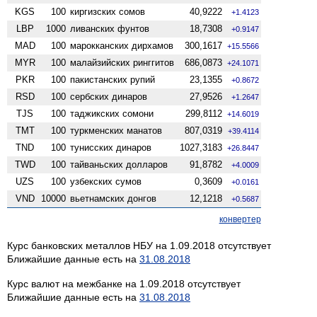
KGS
100
киргизских сомов
40,9222
+1.4123
LBP
1000
ливанских фунтов
18,7308
+0.9147
MAD
100
марокканских дирхамов
300,1617
+15.5566
MYR
100
малайзийских ринггитов
686,0873
+24.1071
PKR
100
пакистанских рупий
23,1355
+0.8672
RSD
100
сербских динаров
27,9526
+1.2647
TJS
100
таджикских сомони
299,8112
+14.6019
TMT
100
туркменских манатов
807,0319
+39.4114
TND
100
тунисских динаров
1027,3183
+26.8447
TWD
100
тайваньских долларов
91,8782
+4.0009
UZS
100
узбекских сумов
0,3609
+0.0161
VND
10000
вьетнамских донгов
12,1218
+0.5687
конвертер
Курс банковских металлов НБУ на 1.09.2018 отсутствует
Ближайшие данные есть на
31.08.2018
Курс валют на межбанке на 1.09.2018 отсутствует
Ближайшие данные есть на
31.08.2018