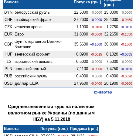
Валюта
Покупка (грн.)
(грн.)
BYN
белорусский рубль
12,5000
15,0000
0.0000
0.0000
CHF
швейцарский франк
27,2000
28,4000
+0.2000
-0.0450
CZK
чешская крона
1,1900
1,2750
-0.0100
+0.0150
EUR
Евро
31,8000
32,2650
-0.0500
-0.1350
фунт стерлингов Велико­
GBP
35,5600
36,8000
+0.1600
-0.1000
британии
HUF
венгерский форинт
0,0900
0,1020
-0.0015
+0.0035
ILS
израильский шекель
6,5000
7,5000
0.0000
0.0000
PLN
польский злотый
7,1100
7,4750
-0.0900
+0.0150
RUB
российский рубль
0,4000
0,4300
0.0000
-0.0020
USD
доллар США
27,9600
28,1900
-0.0400
-0.0600
конвертер
Средневзвешенный курс на наличном
валютном рынке Украины (по данным
НБУ) на 5.11.2018
Валюта
Покупка (грн.)
Продажа (грн.)