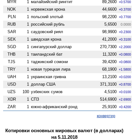
MYR
1
малайзийский ринггит
89,2600
+0.5700
NOK
1
норвежская крона
44,6600
+0.3700
PLN
1
польский злотый
98,2200
+0.7700
RUB
1
российский рубль
5,6500
0.0000
SAR
1
саудовский риял
98,9900
+0.2300
SEK
1
шведская крона
41,2000
+0.3100
SGD
1
сингапурский доллар
270,7300
+2.2000
THB
1
таиландский бат
11,3200
+0.0800
TJS
1
таджикский сомони
39,4200
+0.0800
TRY
1
новая турецкая лира
68,1900
+1.5800
UAH
1
украинская гривна
13,2100
+0.0200
USD
1
доллар США
371,3100
+0.8700
UZS
100
узбекских сумов
4,5100
+0.0100
XDR
1
СПЗ
514,6900
+2.6900
ZAR
1
южно-африканский рэнд
25,9100
+0.4200
конвертер
Котировки основных мировых валют (в долларах)
на 5.11.2018