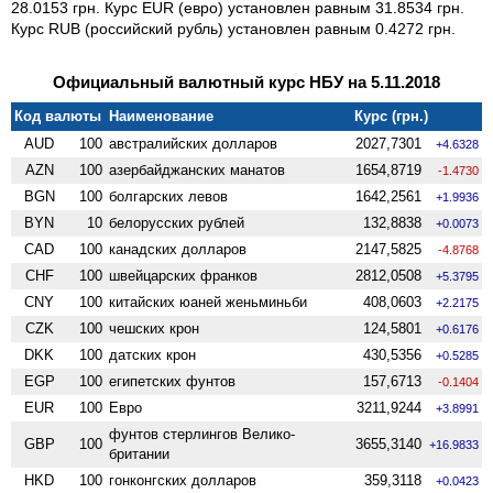
28.0153 грн. Курс EUR (евро) установлен равным 31.8534 грн.
Курс RUB (российский рубль) установлен равным 0.4272 грн.
Официальный валютный курс НБУ на 5.11.2018
Код валюты
Наименование
Курс (грн.)
AUD
100
австралийских долларов
2027,7301
+4.6328
AZN
100
азербайджанских манатов
1654,8719
-1.4730
BGN
100
болгарских левов
1642,2561
+1.9936
BYN
10
белорусских рублей
132,8838
+0.0073
CAD
100
канадских долларов
2147,5825
-4.8768
CHF
100
швейцарских франков
2812,0508
+5.3795
CNY
100
китайских юаней женьминьби
408,0603
+2.2175
CZK
100
чешских крон
124,5801
+0.6176
DKK
100
датских крон
430,5356
+0.5285
EGP
100
египетских фунтов
157,6713
-0.1404
EUR
100
Евро
3211,9244
+3.8991
фунтов стерлингов Велико­
GBP
100
3655,3140
+16.9833
британии
HKD
100
гонконгских долларов
359,3118
+0.0423