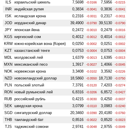
ILS
израильский шекель
7,5698
7,5956
-0.0166
-0.0215
INR
индийская рупия
0,3834
0,3836
-0.0041
-0.0041
ISK
исландская крона
0,2316
0,2317
-0.0011
-0.0011
JOD
иорданский динар
39,4900
39,5130
-0.0790
-0.0790
JPY
японская йена
0,2472
0,2479
-0.0010
-0.0016
KGS
киргизский сом
0,4012
0,4014
-0.0012
-0.0012
KRW
южно-корейская вона (Корея)
0,0250
0,0251
-0.0002
-0.0002
KZT
казахстанский тенге
0,0753
0,0753
-0.0004
-0.0004
MDL
молдовский лей
1,6379
1,6395
-0.0013
-0.0013
MXN
мексиканский песо
1,3917
1,4066
-0.0027
-0.0045
NOK
норвежская крона
3,3408
3,3592
-0.0102
-0.0226
NZD
ново­зеландский доллар
18,5860
18,7130
-0.0550
-0.0750
PLN
польский злотый
7,3791
7,4203
-0.0120
-0.0274
RON
новый румынский лей
6,8316
6,8572
-0.0206
-0.0427
RUB
российский рубль
0,4215
0,4250
-0.0030
-0.0037
SEK
шведская крона
3,0799
3,0983
-0.0110
-0.0240
SGD
сингапурский доллар
20,3460
20,4180
-0.0390
-0.0760
THB
таиландский бат
0,8516
0,8520
-0.0022
-0.0023
TJS
таджикский сомони
2,9741
2,9755
-0.0048
-0.0049