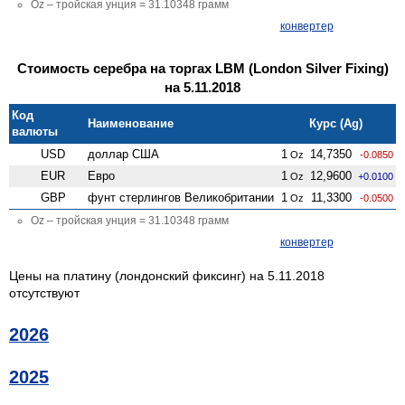
Oz – тройская унция = 31.10348 грамм
конвертер
Стоимость серебра на торгах LBM (London Silver Fixing)
на 5.11.2018
Код
Наименование
Курс (Ag)
валюты
USD
доллар США
1
14,7350
Oz
-0.0850
EUR
Евро
1
12,9600
Oz
+0.0100
GBP
фунт стерлингов Велико­британии
1
11,3300
Oz
-0.0500
Oz – тройская унция = 31.10348 грамм
конвертер
Цены на платину (лондонский фиксинг) на 5.11.2018
отсутствуют
2026
2025