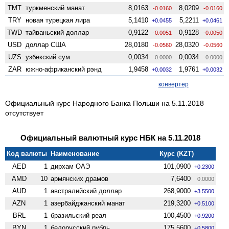
TMT
туркменский манат
8,0163
8,0209
-0.0160
-0.0160
TRY
новая турецкая лира
5,1410
5,2211
+0.0455
+0.0461
TWD
тайваньский доллар
0,9122
0,9128
-0.0051
-0.0050
USD
доллар США
28,0180
28,0320
-0.0560
-0.0560
UZS
узбекский сум
0,0034
0,0034
0.0000
0.0000
ZAR
южно-африканский рэнд
1,9458
1,9761
+0.0032
+0.0032
конвертер
Официальный курс Народного Банка Польши на 5.11.2018
отсутствует
Официальный валютный курс НБК на 5.11.2018
Код валюты
Наименование
Курс (KZT)
AED
1
дирхам ОАЭ
101,0900
+0.2300
AMD
10
армянских драмов
7,6400
0.0000
AUD
1
австралийский доллар
268,9000
+3.5500
AZN
1
азербайджанский манат
219,3200
+0.5100
BRL
1
бразильский реал
100,4500
+0.9200
BYN
1
белорусский рубль
175,5600
+0.5800