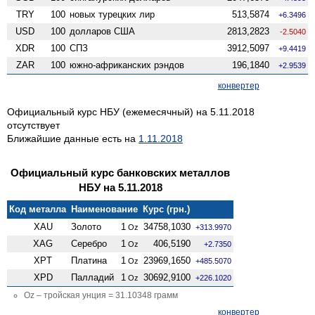
TRY
100
новых турецких лир
513,5874
+6.3496
USD
100
долларов США
2813,2823
-2.5040
XDR
100
СПЗ
3912,5097
+9.4419
ZAR
100
южно-африканских рэндов
196,1840
+2.9539
конвертер
Официальный курс НБУ (ежемесячный) на 5.11.2018
отсутствует
Ближайшие данные есть на
1.11.2018
Официальный курс банковских металлов
НБУ на 5.11.2018
Код металла
Наименование
Курс (грн.)
XAU
Золото
1
34758,1030
Oz
+313.9970
XAG
Серебро
1
406,5190
Oz
+2.7350
XPT
Платина
1
23969,1650
Oz
+485.5070
XPD
Палладий
1
30692,9100
Oz
+226.1020
Oz – тройская унция = 31.10348 грамм
конвертер