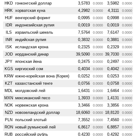
HKD
гонконгский доллар
3,5783
3,5982
0.0000
0.0000
HRK
хорватская куна
4,2982
4,3111
0.0000
0.0000
HUF
венгерский форинт
0,0995
0,0998
0.0000
0.0000
IDR
индонезийская рупия
0,0019
0,0019
0.0000
0.0000
ILS
израильский шекель
7,5764
7,6147
0.0000
0.0000
INR
индийская рупия
0,3832
0,3881
0.0000
0.0000
ISK
исландская крона
0,2325
0,2329
0.0000
0.0000
JOD
иорданский динар
39,5090
39,7030
0.0000
0.0000
JPY
японская йена
0,2475
0,2497
0.0000
0.0000
KGS
киргизский сом
0,4034
0,4042
0.0000
0.0000
KRW
южно-корейская вона (Корея)
0,0252
0,0253
0.0000
0.0000
KZT
казахстанский тенге
0,0756
0,0758
0.0000
0.0000
MDL
молдовский лей
1,6431
1,6464
0.0000
0.0000
MXN
мексиканский песо
1,3933
1,4131
0.0000
0.0000
NOK
норвежская крона
3,3466
3,3856
0.0000
0.0000
NZD
ново­зеландский доллар
18,6060
18,8120
0.0000
0.0000
PLN
польский злотый
7,3552
7,4560
0.0000
0.0000
RON
новый румынский лей
6,8617
6,8857
0.0000
0.0000
RUB
российский рубль
0,4230
0,4292
0.0000
0.0000