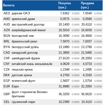
Покупка
Продажа
Валюта
(грн.)
(грн.)
AED
дирхам ОАЭ
7,6362
7,6540
0.0000
0.0000
AMD
армянский драм
0,0575
0,0580
0.0000
0.0000
AUD
австралийский доллар
20,1400
20,4110
0.0000
0.0000
AZN
азербайджанский манат
16,5010
16,6030
0.0000
0.0000
BGN
болгарский лев
16,3090
16,4660
0.0000
0.0000
BRL
бразильский реал
7,5870
7,6037
0.0000
0.0000
BYN
белорусский рубль
13,1880
13,2780
0.0000
0.0000
CAD
канадский доллар
21,3800
21,5480
0.0000
0.0000
CHF
швейцарский франк
27,9120
28,2050
0.0000
0.0000
CNY
китайский юань женьминьби
4,0629
4,0733
0.0000
0.0000
CZK
чешская крона
1,2348
1,2495
0.0000
0.0000
DKK
датская крона
4,2760
4,3165
0.0000
0.0000
EGP
египетский фунт
1,5607
1,5754
0.0000
0.0000
EUR
Евро
31,8980
32,2050
0.0000
0.0000
фунт стерлингов Велико­
GBP
36,3250
36,6620
0.0000
0.0000
британии
GEL
грузинский лари
10,2380
10,4110
0.0000
0.0000