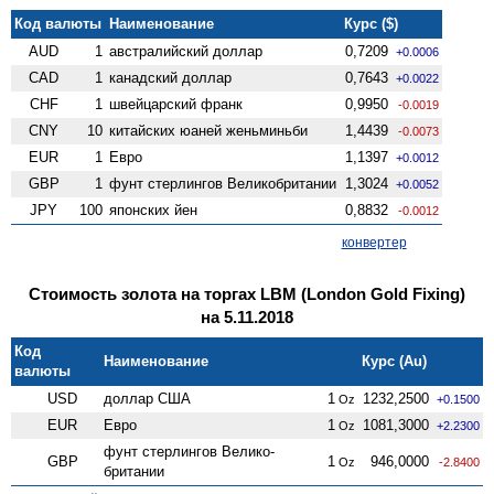
Код валюты
Наименование
Курс ($)
AUD
1
австралийский доллар
0,7209
+0.0006
CAD
1
канадский доллар
0,7643
+0.0022
CHF
1
швейцарский франк
0,9950
-0.0019
CNY
10
китайских юаней женьминьби
1,4439
-0.0073
EUR
1
Евро
1,1397
+0.0012
GBP
1
фунт стерлингов Велико­британии
1,3024
+0.0052
JPY
100
японских йен
0,8832
-0.0012
конвертер
Стоимость золота на торгах LBM (London Gold Fixing)
на 5.11.2018
Код
Наименование
Курс (Au)
валюты
USD
доллар США
1
1232,2500
Oz
+0.1500
EUR
Евро
1
1081,3000
Oz
+2.2300
фунт стерлингов Велико­
GBP
1
946,0000
Oz
-2.8400
британии