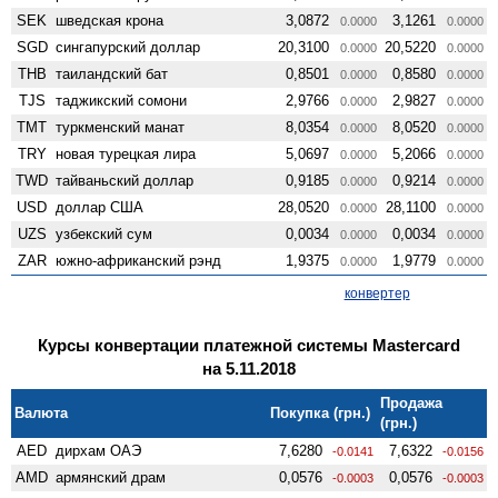
SEK
шведская крона
3,0872
3,1261
0.0000
0.0000
SGD
сингапурский доллар
20,3100
20,5220
0.0000
0.0000
THB
таиландский бат
0,8501
0,8580
0.0000
0.0000
TJS
таджикский сомони
2,9766
2,9827
0.0000
0.0000
TMT
туркменский манат
8,0354
8,0520
0.0000
0.0000
TRY
новая турецкая лира
5,0697
5,2066
0.0000
0.0000
TWD
тайваньский доллар
0,9185
0,9214
0.0000
0.0000
USD
доллар США
28,0520
28,1100
0.0000
0.0000
UZS
узбекский сум
0,0034
0,0034
0.0000
0.0000
ZAR
южно-африканский рэнд
1,9375
1,9779
0.0000
0.0000
конвертер
Курсы конвертации платежной системы Mastercard
на 5.11.2018
Продажа
Валюта
Покупка (грн.)
(грн.)
AED
дирхам ОАЭ
7,6280
7,6322
-0.0141
-0.0156
AMD
армянский драм
0,0576
0,0576
-0.0003
-0.0003