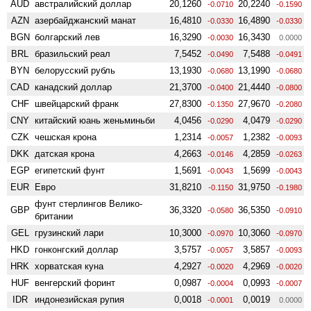
AUD
австралийский доллар
20,1260
20,2240
-0.0710
-0.1590
AZN
азербайджанский манат
16,4810
16,4890
-0.0330
-0.0330
BGN
болгарский лев
16,3290
16,3430
-0.0030
0.0000
BRL
бразильский реал
7,5452
7,5488
-0.0490
-0.0491
BYN
белорусский рубль
13,1930
13,1990
-0.0680
-0.0680
CAD
канадский доллар
21,3700
21,4440
-0.0400
-0.0800
CHF
швейцарский франк
27,8300
27,9670
-0.1350
-0.2080
CNY
китайский юань женьминьби
4,0456
4,0479
-0.0290
-0.0290
CZK
чешская крона
1,2314
1,2382
-0.0057
-0.0093
DKK
датская крона
4,2663
4,2859
-0.0146
-0.0263
EGP
египетский фунт
1,5691
1,5699
-0.0043
-0.0043
EUR
Евро
31,8210
31,9750
-0.1150
-0.1980
фунт стерлингов Велико­
GBP
36,3320
36,5350
-0.0580
-0.0910
британии
GEL
грузинский лари
10,3000
10,3060
-0.0970
-0.0970
HKD
гонконгский доллар
3,5757
3,5857
-0.0057
-0.0093
HRK
хорватская куна
4,2927
4,2969
-0.0020
-0.0020
HUF
венгерский форинт
0,0987
0,0993
-0.0004
-0.0007
IDR
индонезийская рупия
0,0018
0,0019
-0.0001
0.0000