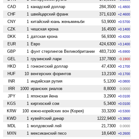
CAD
1
канадский доллар
284,3500
+1.4800
CHF
1
швейцарский франк
371,6100
+2.4600
CNY
1
китайский юань женьминьби
53,9000
+0.5700
CZK
1
чешская крона
16,4500
+0.1400
DKK
1
датская крона
56,9300
+0.4200
EUR
1
Евро
424,6300
+3.1400
GBP
1
фунт стерлингов Велико­британии
483,7100
+5.6900
GEL
1
грузинский лари
137,7800
-0.1900
HKD
1
гонконгский доллар
47,4300
+0.1700
HUF
10
венгерских форинтов
13,2100
+0.1700
INR
1
индийская рупия
5,1200
+0.0800
IRR
1000
иранских риалов
8,8000
0.0000
JPY
1
японская йена
3,2900
+0.0100
KGS
1
киргизский сом
5,3400
+0.0100
KRW
100
южно-корейских вон (Корея)
33,3200
+0.5300
KWD
1
кувейтский динар
1222,9400
+3.3800
MDL
1
молдовский лей
21,7300
0.0000
MXN
1
мексиканский песо
18,6400
+0.2600