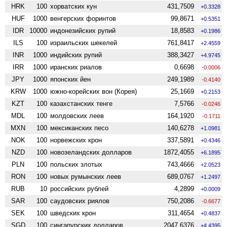
HRK
100
хорватских кун
431,7509
+0.3328
HUF
1000
венгерских форинтов
99,8671
+0.5351
IDR
10000
индонезийских рупий
18,8583
+0.1986
ILS
100
израильских шекелей
761,8417
+2.4559
INR
1000
индийских рупий
388,3427
+4.9745
IRR
1000
иранских риалов
0,6698
-0.0006
JPY
1000
японских йен
249,1989
-0.4140
KRW
1000
южно-корейских вон (Корея)
25,1669
+0.2153
KZT
100
казахстанских тенге
7,5766
-0.0246
MDL
100
молдовских леев
164,1920
-0.1711
MXN
100
мексиканских песо
140,6278
+1.0981
NOK
100
норвежских крон
337,5891
+0.4346
NZD
100
ново­зеландских долларов
1872,4055
+6.1895
PLN
100
польских злотых
743,4666
+2.0523
RON
100
новых румынских леев
689,0767
+1.2497
RUB
10
российских рублей
4,2899
+0.0009
SAR
100
саудовских риялов
750,2086
-0.6677
SEK
100
шведских крон
311,4654
+0.4837
SGD
100
сингапурских долларов
2047,6376
+4.4395