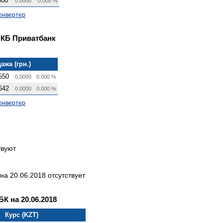
000
0.0000
0.000 %
онвертер
 КБ Приватбанк
ажа (грн.)
550
0.0000
0.000 %
642
0.0000
0.000 %
онвертер
твуют
а 20.06.2018 отсутствует
 на 20.06.2018
Курс (KZT)