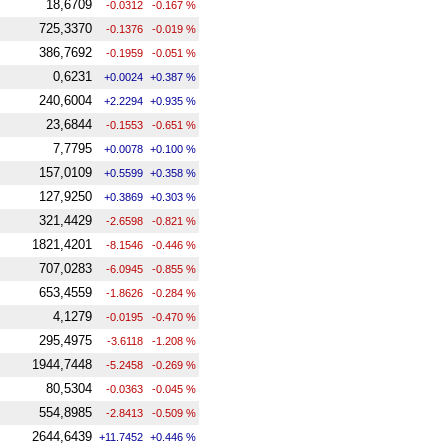
18,6709
-0.0312
-0.167 %
725,3370
-0.1376
-0.019 %
386,7692
-0.1959
-0.051 %
0,6231
+0.0024
+0.387 %
240,6004
+2.2294
+0.935 %
23,6844
-0.1553
-0.651 %
7,7795
+0.0078
+0.100 %
157,0109
+0.5599
+0.358 %
127,9250
+0.3869
+0.303 %
321,4429
-2.6598
-0.821 %
1821,4201
-8.1546
-0.446 %
707,0283
-6.0945
-0.855 %
653,4559
-1.8626
-0.284 %
4,1279
-0.0195
-0.470 %
295,4975
-3.6118
-1.208 %
1944,7448
-5.2458
-0.269 %
80,5304
-0.0363
-0.045 %
554,8985
-2.8413
-0.509 %
2644,6439
+11.7452
+0.446 %