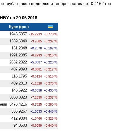
ого рубля также поднялся и теперь составляет 0.4162 грн.
БУ на 20.06.2018
Курс (грн.)
1943,5057
-15.2293
-0.778 %
1559,6340
-3.7085
-0.237 %
131,2348
+0.2578
+0.197 %
1991,2085
-6.2993
-0.315 %
2652,2322
+5.8887
+0.223 %
407,9893
-0.8881
-0.217 %
118,1795
-0.6124
-0.516 %
409,2813
-1.1328
-0.276 %
148,5922
+0.6358
+0.430 %
3050,3323
-7.2530
-0.237 %
ании
3478,4216
-9.7825
-0.280 %
336,9267
+1.5033
+0.448 %
412,9884
-1.3466
-0.325 %
94,0503
-0.6059
-0.640 %