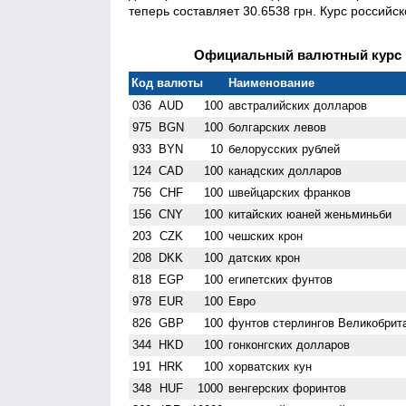
теперь составляет 30.6538 грн. Курс российск
Официальный валютный курс Н
Код валюты
Наименование
036
AUD
100
австралийских долларов
975
BGN
100
болгарских левов
933
BYN
10
белорусских рублей
124
CAD
100
канадских долларов
756
CHF
100
швейцарских франков
156
CNY
100
китайских юаней женьминьби
203
CZK
100
чешских крон
208
DKK
100
датских крон
818
EGP
100
египетских фунтов
978
EUR
100
Евро
826
GBP
100
фунтов стерлингов Велико­брит
344
HKD
100
гонконгских долларов
191
HRK
100
хорватских кун
348
HUF
1000
венгерских форинтов