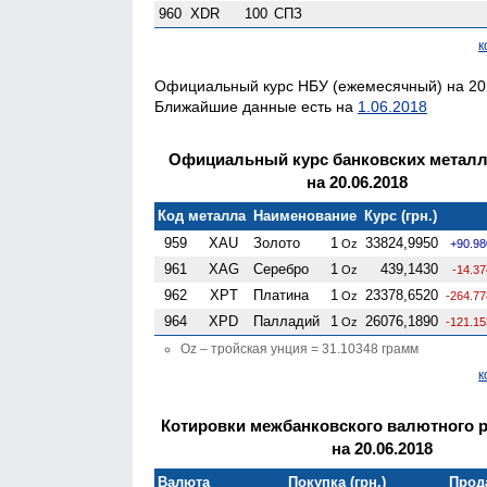
960
XDR
100
СПЗ
к
Официальный курс НБУ (ежемесячный) на 20.
Ближайшие данные есть на
1.06.2018
Официальный курс банковских метал
на 20.06.2018
Код металла
Наименование
Курс (грн.)
959
XAU
Золото
1
33824,9950
Oz
+90.98
961
XAG
Серебро
1
439,1430
Oz
-14.3
962
XPT
Платина
1
23378,6520
Oz
-264.77
964
XPD
Палладий
1
26076,1890
Oz
-121.15
Oz – тройская унция = 31.10348 грамм
к
Котировки межбанковского валютного 
на 20.06.2018
Валюта
Покупка (грн.)
Прода