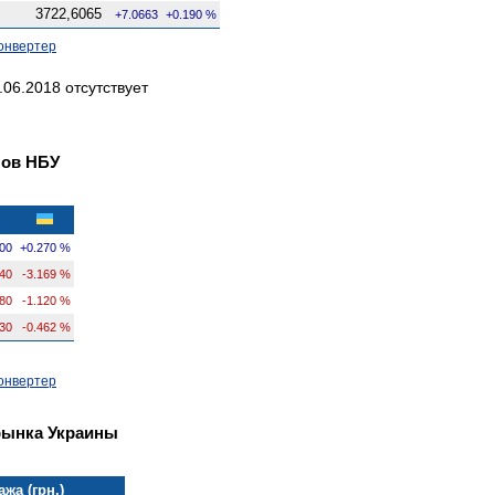
3722,6065
+7.0663
+0.190 %
онвертер
06.2018 отсутствует
лов НБУ
00
+0.270 %
740
-3.169 %
80
-1.120 %
30
-0.462 %
онвертер
рынка Украины
жа (грн.)