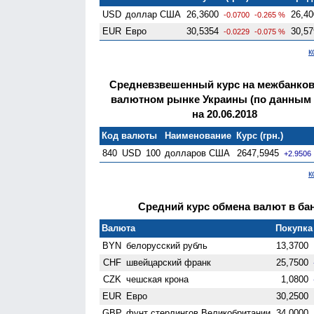
USD
доллар США
26,3600
26,40
-0.0700
-0.265 %
EUR
Евро
30,5354
30,57
-0.0229
-0.075 %
к
Средневзвешенный курс на межбанко
валютном рынке Украины (по данным
на 20.06.2018
Код валюты
Наименование
Курс (грн.)
840
USD
100
долларов США
2647,5945
+2.9506
к
Средний курс обмена валют в бан
Валюта
Покупка 
BYN
белорусский рубль
13,3700
CHF
швейцарский франк
25,7500
CZK
чешская крона
1,0800
EUR
Евро
30,2500
GBP
фунт стерлингов Велико­британии
34,0000