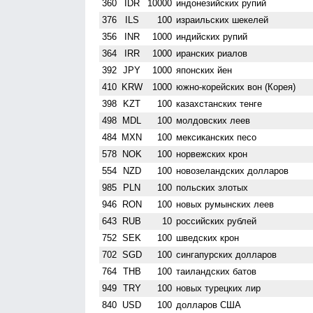
360
IDR
10000
индонезийских рупий
376
ILS
100
израильских шекелей
356
INR
1000
индийских рупий
364
IRR
1000
иранских риалов
392
JPY
1000
японских йен
410
KRW
1000
южно-корейских вон (Корея)
398
KZT
100
казахстанских тенге
498
MDL
100
молдовских леев
484
MXN
100
мексиканских песо
578
NOK
100
норвежских крон
554
NZD
100
ново­зеландских долларов
985
PLN
100
польских злотых
946
RON
100
новых румынских леев
643
RUB
10
российских рублей
752
SEK
100
шведских крон
702
SGD
100
сингапурских долларов
764
THB
100
таиландских батов
949
TRY
100
новых турецких лир
840
USD
100
долларов США