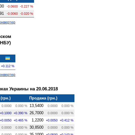
00
-0.0600
-0.227 %
91
-0.0060
-0.020 %
онвертер
вском
 НБУ)
+0.112 %
онвертер
ках Украины на 20.06.2018
(грн.)
Продажа (грн.)
13,5400
0.0000
0.000 %
0.0000
0.000 %
26,7000
+0.1000
+0.390 %
0.0000
0.000 %
1,2200
+0.0050
+0.465 %
+0.0050
+0.412 %
30,8500
0.0000
0.000 %
0.0000
0.000 %
35,1000
0.0000
0.000 %
+0.0500
+0.143 %