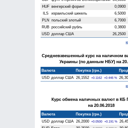
HUF
венгерский форинт
0,0900
ILS
израильский шекель
6,5000
PLN
польский злотый
6,7000
RUB
российский рубль
0,3800
USD
доллар США
26,2500
к
Средневзвешенный курс на наличном 
Украины (по данным НБУ) на 20.
Валюта
Покупка (грн.)
Прод
USD
доллар США
26,1552
26,3
+0.1162
+0.446 %
к
Курс обмена наличных валют в КБ 
на 20.06.2018
Валюта
Покупка (грн.)
Прод
USD
доллар США
26,2000
26,4
+0.0500
+0.191 %