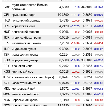
фунт стерлингов Велико­
GBP
34,5880
34,8810
+0.0120
+0.1140
британии
GEL
грузинский лари
10,3590
10,3650
+0.0120
+0.0120
HKD
гонконгский доллар
3,4935
3,4979
-0.0009
-0.0020
HRK
хорватская куна
4,2120
4,2161
+0.0203
+0.0203
HUF
венгерский форинт
0,0966
0,0975
-0.0002
-0.0003
IDR
индонезийская рупия
0,0019
0,0019
0.0000
0.0000
ILS
израильский шекель
7,2379
7,2654
-0.0116
-0.0134
INR
индийская рупия
0,3904
0,3906
+0.0002
+0.0002
ISK
исландская крона
0,2314
0,2315
0.0000
0.0000
JOD
иорданский динар
38,5580
38,5810
+0.0110
+0.0110
JPY
японская йена
0,2462
0,2483
+0.0006
+0.0015
KGS
киргизский сом
0,3918
0,3921
-0.0001
0.0000
KRW
южно-корейская вона (Корея)
0,0244
0,0244
0.0000
0.0000
KZT
казахстанский тенге
0,0738
0,0738
+0.0002
+0.0001
MDL
молдовский лей
1,5972
1,5987
+0.0063
+0.0062
MXN
мексиканский песо
1,3735
1,3816
0.0000
+0.0018
NOK
норвежская крона
3,1190
3,1401
-0.0058
-0.0263
NZD
ново­зеландский доллар
18,3730
18,4630
-0.0340
-0.1310