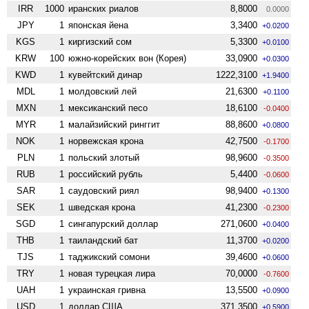
IRR
1000
иранских риалов
8,8000
0.0000
JPY
1
японская йена
3,3400
+0.0200
KGS
1
киргизский сом
5,3300
+0.0100
KRW
100
южно-корейских вон (Корея)
33,0900
+0.0300
KWD
1
кувейтский динар
1222,3100
+1.9400
MDL
1
молдовский лей
21,6300
+0.1100
MXN
1
мексиканский песо
18,6100
-0.0400
MYR
1
малайзийский ринггит
88,8600
+0.0800
NOK
1
норвежская крона
42,7500
-0.1700
PLN
1
польский злотый
98,9600
-0.3500
RUB
1
российский рубль
5,4400
-0.0600
SAR
1
саудовский риял
98,9400
+0.1300
SEK
1
шведская крона
41,2300
-0.2300
SGD
1
сингапурский доллар
271,0600
+0.0400
THB
1
таиландский бат
11,3700
+0.0200
TJS
1
таджикский сомони
39,4600
+0.0600
TRY
1
новая турецкая лира
70,0000
-0.7600
UAH
1
украинская гривна
13,5500
+0.0900
USD
1
доллар США
371,3500
+0.5900