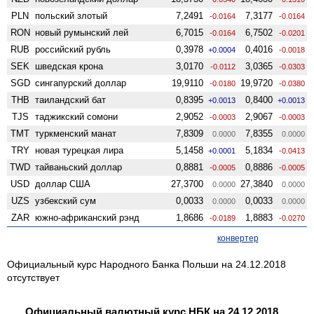
PLN
польский злотый
7,2491
7,3177
-0.0164
-0.0164
RON
новый румынский лей
6,7015
6,7502
-0.0164
-0.0201
RUB
российский рубль
0,3978
0,4016
+0.0004
-0.0018
SEK
шведская крона
3,0170
3,0365
-0.0112
-0.0303
SGD
сингапурский доллар
19,9110
19,9720
-0.0180
-0.0380
THB
таиландский бат
0,8395
0,8400
+0.0013
+0.0013
TJS
таджикский сомони
2,9052
2,9067
-0.0003
-0.0003
TMT
туркменский манат
7,8309
7,8355
0.0000
0.0000
TRY
новая турецкая лира
5,1458
5,1834
+0.0001
-0.0413
TWD
тайваньский доллар
0,8881
0,8886
-0.0005
-0.0005
USD
доллар США
27,3700
27,3840
0.0000
0.0000
UZS
узбекский сум
0,0033
0,0033
0.0000
0.0000
ZAR
южно-африканский рэнд
1,8686
1,8883
-0.0189
-0.0270
конвертер
Официальный курс Народного Банка Польши на 24.12.2018
отсутствует
Официальный валютный курс НБК на 24.12.2018