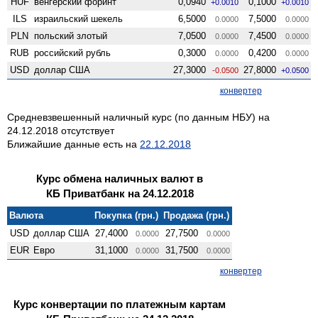
HUF
венгерский форинт
0,0940
0,1000
+0.0010
+0.0010
ILS
израильский шекель
6,5000
7,5000
0.0000
0.0000
PLN
польский злотый
7,0500
7,4500
0.0000
0.0000
RUB
российский рубль
0,3000
0,4200
0.0000
0.0000
USD
доллар США
27,3000
27,8000
-0.0500
+0.0500
конвертер
Средневзвешенный наличный курс (по данным НБУ) на
24.12.2018 отсутствует
Ближайшие данные есть на
22.12.2018
Курс обмена наличных валют в
КБ Приватбанк на 24.12.2018
Валюта
Покупка (грн.)
Продажа (грн.)
USD
доллар США
27,4000
27,7500
0.0000
0.0000
EUR
Евро
31,1000
31,7500
0.0000
0.0000
конвертер
Курс конвертации по платежным картам