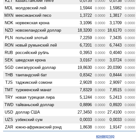
KZT
казахстанский тенге
0,0735
0,0738
0.0000
0.0000
MDL
молдовский лей
1,5944
1,5982
0.0000
0.0000
MXN
мексиканский песо
1,3722
1,3817
0.0000
0.0000
NOK
норвежская крона
3,1096
3,1709
0.0000
0.0000
NZD
ново­зеландский доллар
18,3200
18,6170
0.0000
0.0000
PLN
польский злотый
7,2259
7,3435
0.0000
0.0000
RON
новый румынский лей
6,7201
6,7443
0.0000
0.0000
RUB
российский рубль
0,3953
0,4040
0.0000
0.0000
SEK
шведская крона
3,0167
3,0724
0.0000
0.0000
SGD
сингапурский доллар
19,8630
20,0390
0.0000
0.0000
THB
таиландский бат
0,8342
0,8444
0.0000
0.0000
TJS
таджикский сомони
2,9028
2,9097
0.0000
0.0000
TMT
туркменский манат
7,8329
7,8515
0.0000
0.0000
TRY
новая турецкая лира
5,1244
5,2413
0.0000
0.0000
TWD
тайваньский доллар
0,8896
0,8920
0.0000
0.0000
USD
доллар США
27,3450
27,4100
0.0000
0.0000
UZS
узбекский сум
0,0033
0,0033
0.0000
0.0000
ZAR
южно-африканский рэнд
1,8638
1,9147
0.0000
0.0000
конвертер