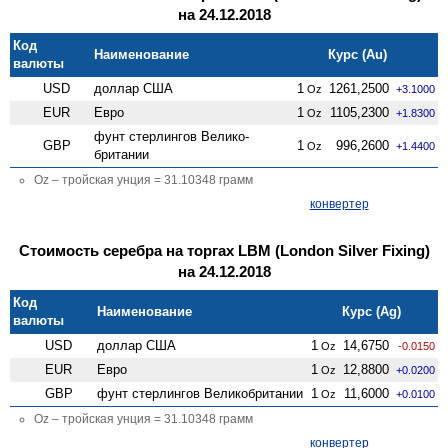
на 24.12.2018
Код
Наименование
Курс (Au)
валюты
USD
доллар США
1
1261,2500
Oz
+3.1000
EUR
Евро
1
1105,2300
Oz
+1.8300
фунт стерлингов Велико­
GBP
1
996,2600
Oz
+1.4400
британии
Oz – тройская унция = 31.10348 грамм
конвертер
Стоимость серебра на торгах LBM (London Silver Fixing)
на 24.12.2018
Код
Наименование
Курс (Ag)
валюты
USD
доллар США
1
14,6750
Oz
-0.0150
EUR
Евро
1
12,8800
Oz
+0.0200
GBP
фунт стерлингов Велико­британии
1
11,6000
Oz
+0.0100
Oz – тройская унция = 31.10348 грамм
конвертер