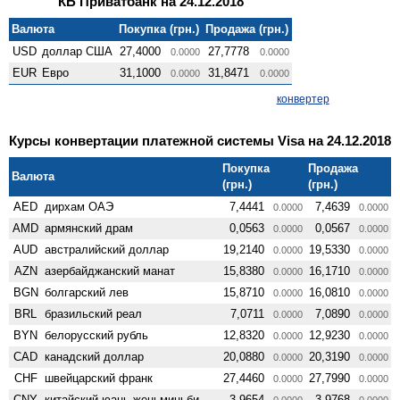
КБ Приватбанк на 24.12.2018
Валюта
Покупка (грн.)
Продажа (грн.)
USD
доллар США
27,4000
27,7778
0.0000
0.0000
EUR
Евро
31,1000
31,8471
0.0000
0.0000
конвертер
Курсы конвертации платежной системы Visa на 24.12.2018
Покупка
Продажа
Валюта
(грн.)
(грн.)
AED
дирхам ОАЭ
7,4441
7,4639
0.0000
0.0000
AMD
армянский драм
0,0563
0,0567
0.0000
0.0000
AUD
австралийский доллар
19,2140
19,5330
0.0000
0.0000
AZN
азербайджанский манат
15,8380
16,1710
0.0000
0.0000
BGN
болгарский лев
15,8710
16,0810
0.0000
0.0000
BRL
бразильский реал
7,0711
7,0890
0.0000
0.0000
BYN
белорусский рубль
12,8320
12,9230
0.0000
0.0000
CAD
канадский доллар
20,0880
20,3190
0.0000
0.0000
CHF
швейцарский франк
27,4460
27,7990
0.0000
0.0000
CNY
китайский юань женьминьби
3,9654
3,9768
0.0000
0.0000