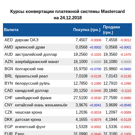
Курсы конвертации платежной системы Mastercard
на 24.12.2018
Продажа
Валюта
Покупка (грн.)
(грн.)
AED
дирхам ОАЭ
7,4507
7,4558
-0.0006
-0.0012
AMD
армянский драм
0,0568
0,0568
+0.0002
+0.0001
AUD
австралийский доллар
19,2560
19,3560
-0.1020
-0.1470
AZN
азербайджанский манат
16,1000
16,1080
0.0000
0.0000
BGN
болгарский лев
15,9750
15,9860
+0.0700
+0.0660
BRL
бразильский реал
7,0108
7,0143
-0.0135
-0.0135
BYN
белорусский рубль
12,7850
12,7910
-0.1080
-0.1090
CAD
канадский доллар
20,1250
20,1840
-0.0440
-0.1110
CHF
швейцарский франк
27,5100
27,7590
-0.0530
-0.0080
CNY
китайский юань женьминьби
3,9676
3,9699
+0.0041
+0.0040
CZK
чешская крона
1,2036
1,2097
-0.0016
-0.0089
DKK
датская крона
4,1655
4,1944
-0.0079
-0.0129
EGP
египетский фунт
1,5328
1,5336
-0.0002
-0.0001
EUR
Евро
31,0990
31,3180
-0.0640
-0.1000