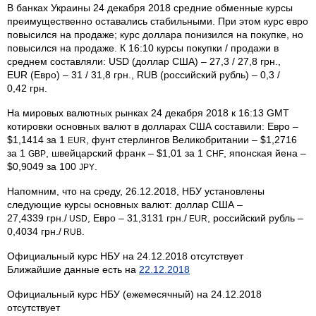
В банках Украины 24 декабря 2018 средние обменные курсы
преимущественно оставались стабильными. При этом курс евро
повысился на продаже; курс доллара понизился на покупке, но
повысился на продаже. К 16:10 курсы покупки / продажи в
среднем составляли: USD (доллар США) – 27,3 / 27,8 грн.,
EUR (Евро) – 31 / 31,8 грн., RUB (российский рубль) – 0,3 /
0,42 грн.
На мировых валютных рынках 24 декабря 2018 к 16:13 GMT
котировки основных валют в долларах США составили: Евро –
$1,1414 за 1
, фунт стерлингов Велико­британии – $1,2716
EUR
за 1
, швейцарский франк – $1,01 за 1
, японская йена –
GBP
CHF
$0,9049 за 100
.
JPY
Напомним, что на среду, 26.12.2018, НБУ установлены
следующие курсы основных валют: доллар США –
27,4339 грн./
, Евро – 31,3131 грн./
, российский рубль –
USD
EUR
0,4034 грн./
.
RUB
Официальный курс НБУ на 24.12.2018 отсутствует
Ближайшие данные есть на
22.12.2018
Официальный курс НБУ (ежемесячный) на 24.12.2018
отсутствует