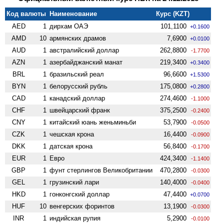
Код валюты
Наименование
Курс (KZT)
AED
1
дирхам ОАЭ
101,1100
+0.1600
AMD
10
армянских драмов
7,6900
+0.0100
AUD
1
австралийский доллар
262,8800
-1.7700
AZN
1
азербайджанский манат
219,3400
+0.3400
BRL
1
бразильский реал
96,6600
+1.5300
BYN
1
белорусский рубль
175,0800
+0.2800
CAD
1
канадский доллар
274,4600
-1.1000
CHF
1
швейцарский франк
375,2500
-0.2400
CNY
1
китайский юань женьминьби
53,7900
-0.0500
CZK
1
чешская крона
16,4400
-0.0900
DKK
1
датская крона
56,8400
-0.1700
EUR
1
Евро
424,3400
-1.1400
GBP
1
фунт стерлингов Велико­британии
470,2800
-0.0300
GEL
1
грузинский лари
140,4000
-0.0400
HKD
1
гонконгский доллар
47,4400
+0.0700
HUF
10
венгерских форинтов
13,1900
-0.0300
INR
1
индийская рупия
5,2900
-0.0100