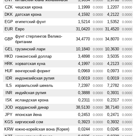
CZK
чешская крона
1,1999
1,2207
0.0000
0.0000
DKK
датская крона
4,1592
4,2122
0.0000
0.0000
EGP
египетский фунт
1,5214
1,5352
0.0000
0.0000
EUR
Евро
31,0420
31,4520
0.0000
0.0000
фунт стерлингов Велико­
GBP
34,4770
34,8070
0.0000
0.0000
британии
GEL
грузинский лари
10,1840
10,3630
0.0000
0.0000
HKD
гонконгский доллар
3,4898
3,5035
0.0000
0.0000
HRK
хорватская куна
4,1997
4,2123
0.0000
0.0000
HUF
венгерский форинт
0,0969
0,0973
0.0000
0.0000
IDR
индонезийская рупия
0,0019
0,0019
0.0000
0.0000
ILS
израильский шекель
7,2397
7,2782
0.0000
0.0000
INR
индийская рупия
0,3888
0,3931
0.0000
0.0000
ISK
исландская крона
0,2311
0,2317
0.0000
0.0000
JOD
иорданский динар
38,5130
38,7140
0.0000
0.0000
JPY
японская йена
0,2453
0,2471
0.0000
0.0000
KGS
киргизский сом
0,3923
0,3932
0.0000
0.0000
KRW
южно-корейская вона (Корея)
0,0244
0,0245
0.0000
0.0000