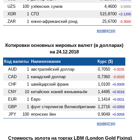
UZS
100
узбекских сумов
4,4600
0.0000
XDR
1
СПЗ
515,8700
+2.1200
ZAR
1
южно-африканский рэнд
25,6700
-0.3600
конвертер
Котировки основных мировых валют (в долларах)
на 24.12.2018
Код валюты
Наименование
Курс ($)
AUD
1
австралийский доллар
0,7050
-0.0035
CAD
1
канадский доллар
0,7360
-0.0020
CHF
1
швейцарский франк
1,0100
+0.0009
CNY
10
китайских юаней женьминьби
1,4495
+0.0016
EUR
1
Евро
1,1414
+0.0011
GBP
1
фунт стерлингов Велико­британии
1,2716
+0.0059
JPY
100
японских йен
0,9049
+0.0058
конвертер
Стоимость золота на торгах LBM (London Gold Fixing)