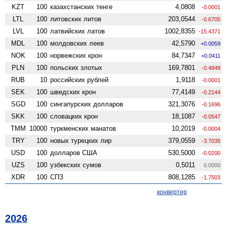
KZT
100
казахстанских тенге
4,0808
-0.0001
LTL
100
литовских литов
203,0544
-0.6705
LVL
100
латвийских латов
1002,8355
-15.4371
MDL
100
молдовских леев
42,5790
+0.0059
NOK
100
норвежских крон
84,7347
+0.0411
PLN
100
польских злотых
169,7801
-0.4848
RUB
10
российских рублей
1,9118
-0.0001
SEK
100
шведских крон
77,4149
-0.2144
SGD
100
сингапурских долларов
321,3076
-0.1696
SKK
100
словацких крон
18,1087
-0.0547
TMM
10000
туркменских манатов
10,2019
-0.0004
TRY
100
новых турецких лир
379,0559
-3.7035
USD
100
долларов США
530,5000
-0.0200
UZS
100
узбекских сумов
0,5011
0.0000
XDR
100
СПЗ
808,1285
-1.7503
конвертер
2026