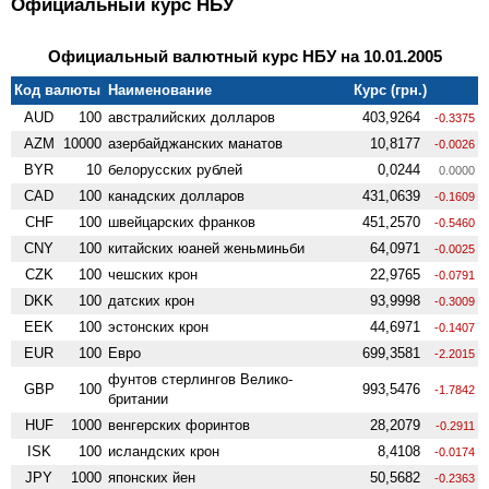
Официальный курс НБУ
Официальный валютный курс НБУ на 10.01.2005
Код валюты
Наименование
Курс (грн.)
AUD
100
австралийских долларов
403,9264
-0.3375
AZM
10000
азербайджанских манатов
10,8177
-0.0026
BYR
10
белорусских рублей
0,0244
0.0000
CAD
100
канадских долларов
431,0639
-0.1609
CHF
100
швейцарских франков
451,2570
-0.5460
CNY
100
китайских юаней женьминьби
64,0971
-0.0025
CZK
100
чешских крон
22,9765
-0.0791
DKK
100
датских крон
93,9998
-0.3009
EEK
100
эстонских крон
44,6971
-0.1407
EUR
100
Евро
699,3581
-2.2015
фунтов стерлингов Велико­
GBP
100
993,5476
-1.7842
британии
HUF
1000
венгерских форинтов
28,2079
-0.2911
ISK
100
исландских крон
8,4108
-0.0174
JPY
1000
японских йен
50,5682
-0.2363