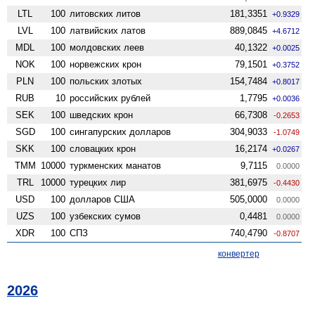
LTL
100
литовских литов
181,3351
+0.9329
LVL
100
латвийских латов
889,0845
+4.6712
MDL
100
молдовских леев
40,1322
+0.0025
NOK
100
норвежских крон
79,1501
+0.3752
PLN
100
польских злотых
154,7484
+0.8017
RUB
10
российских рублей
1,7795
+0.0036
SEK
100
шведских крон
66,7308
-0.2653
SGD
100
сингапурских долларов
304,9033
-1.0749
SKK
100
словацких крон
16,2174
+0.0267
TMM
10000
туркменских манатов
9,7115
0.0000
TRL
10000
турецких лир
381,6975
-0.4430
USD
100
долларов США
505,0000
0.0000
UZS
100
узбекских сумов
0,4481
0.0000
XDR
100
СПЗ
740,4790
-0.8707
конвертер
2026