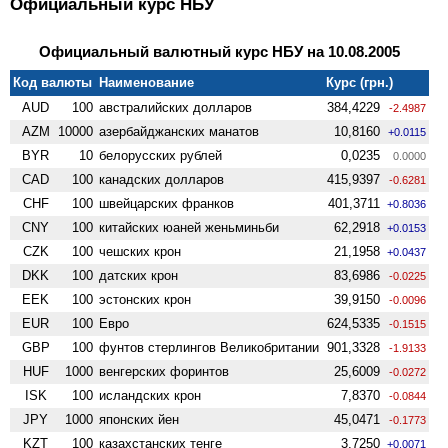
Официальный курс НБУ
Официальный валютный курс НБУ на 10.08.2005
Код валюты
Наименование
Курс (грн.)
AUD
100
австралийских долларов
384,4229
-2.4987
AZM
10000
азербайджанских манатов
10,8160
+0.0115
BYR
10
белорусских рублей
0,0235
0.0000
CAD
100
канадских долларов
415,9397
-0.6281
CHF
100
швейцарских франков
401,3711
+0.8036
CNY
100
китайских юаней женьминьби
62,2918
+0.0153
CZK
100
чешских крон
21,1958
+0.0437
DKK
100
датских крон
83,6986
-0.0225
EEK
100
эстонских крон
39,9150
-0.0096
EUR
100
Евро
624,5335
-0.1515
GBP
100
фунтов стерлингов Велико­британии
901,3328
-1.9133
HUF
1000
венгерских форинтов
25,6009
-0.0272
ISK
100
исландских крон
7,8370
-0.0844
JPY
1000
японских йен
45,0471
-0.1773
KZT
100
казахстанских тенге
3,7250
+0.0071