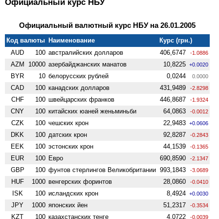
Официальный курс НБУ
Официальный валютный курс НБУ на 26.01.2005
Код валюты
Наименование
Курс (грн.)
AUD
100
австралийских долларов
406,6747
-1.0886
AZM
10000
азербайджанских манатов
10,8225
+0.0020
BYR
10
белорусских рублей
0,0244
0.0000
CAD
100
канадских долларов
431,9489
-2.8298
CHF
100
швейцарских франков
446,8687
-1.9324
CNY
100
китайских юаней женьминьби
64,0863
-0.0012
CZK
100
чешских крон
22,9483
+0.0606
DKK
100
датских крон
92,8287
-0.2843
EEK
100
эстонских крон
44,1539
-0.1365
EUR
100
Евро
690,8590
-2.1347
GBP
100
фунтов стерлингов Велико­британии
993,1843
-3.0689
HUF
1000
венгерских форинтов
28,0860
-0.0410
ISK
100
исландских крон
8,4924
+0.0030
JPY
1000
японских йен
51,2317
-0.3534
KZT
100
казахстанских тенге
4,0722
-0.0039