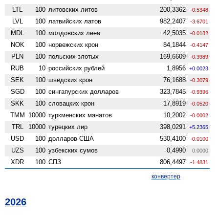
LTL
100
литовских литов
200,3362
-0.5348
LVL
100
латвийских латов
982,2407
-3.6701
MDL
100
молдовских леев
42,5035
-0.0182
NOK
100
норвежских крон
84,1844
-0.4147
PLN
100
польских злотых
169,6609
-0.3989
RUB
10
российских рублей
1,8956
+0.0023
SEK
100
шведских крон
76,1688
-0.3079
SGD
100
сингапурских долларов
323,7845
-0.9396
SKK
100
словацких крон
17,8919
-0.0520
TMM
10000
туркменских манатов
10,2002
-0.0002
TRL
10000
турецких лир
398,0291
+5.2365
USD
100
долларов США
530,4100
-0.0100
UZS
100
узбекских сумов
0,4990
0.0000
XDR
100
СПЗ
806,4497
-1.4831
конвертер
2026