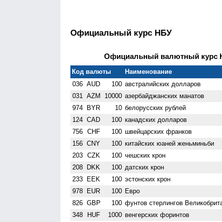
Официальный курс НБУ
Официальный валютный курс НБ
Код валюты
Наименование
036
AUD
100
австралийских долларов
031
AZM
10000
азербайджанских манатов
974
BYR
10
белорусских рублей
124
CAD
100
канадских долларов
756
CHF
100
швейцарских франков
156
CNY
100
китайских юаней женьминьби
203
CZK
100
чешских крон
208
DKK
100
датских крон
233
EEK
100
эстонских крон
978
EUR
100
Евро
826
GBP
100
фунтов стерлингов Велико­брит
348
HUF
1000
венгерских форинтов