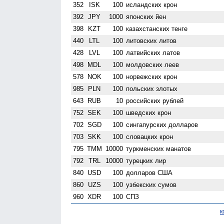
352
ISK
100
исландских крон
392
JPY
1000
японских йен
398
KZT
100
казахстанских тенге
440
LTL
100
литовских литов
428
LVL
100
латвийских латов
498
MDL
100
молдовских леев
578
NOK
100
норвежских крон
985
PLN
100
польских злотых
643
RUB
10
российских рублей
752
SEK
100
шведских крон
702
SGD
100
сингапурских долларов
703
SKK
100
словацких крон
795
TMM
10000
туркменских манатов
792
TRL
10000
турецких лир
840
USD
100
долларов США
860
UZS
100
узбекских сумов
960
XDR
100
СПЗ
к