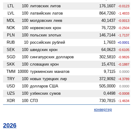
LTL
100
литовских литов
176,1607
-0.0123
LVL
100
латвийских латов
864,7260
-1.4833
MDL
100
молдовских леев
40,1437
-0.0013
NOK
100
норвежских крон
76,7229
-0.2504
PLN
100
польских злотых
146,7144
-1.7137
RUB
10
российских рублей
1,7603
+0.0001
SEK
100
шведских крон
64,0623
-0.6105
SGD
100
сингапурских долларов
302,5810
-0.9826
SKK
100
словацких крон
15,4701
-0.1887
TMM
10000
туркменских манатов
9,7115
0.0000
TRY
100
новых турецких лир
372,9092
-4.3789
USD
100
долларов США
505,0000
0.0000
UZS
100
узбекских сумов
0,4498
-0.0008
XDR
100
СПЗ
730,7815
-1.4634
конвертер
2026