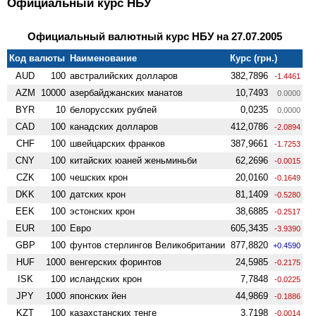
Официальный курс НБУ
Официальный валютный курс НБУ на 27.07.2005
Код валюты
Наименование
Курс (грн.)
AUD
100
австралийских долларов
382,7896
-1.4461
AZM
10000
азербайджанских манатов
10,7493
0.0000
BYR
10
белорусских рублей
0,0235
0.0000
CAD
100
канадских долларов
412,0786
-2.0894
CHF
100
швейцарских франков
387,9661
-1.7253
CNY
100
китайских юаней женьминьби
62,2696
-0.0015
CZK
100
чешских крон
20,0160
-0.1649
DKK
100
датских крон
81,1409
-0.5280
EEK
100
эстонских крон
38,6885
-0.2517
EUR
100
Евро
605,3435
-3.9390
GBP
100
фунтов стерлингов Велико­британии
877,8820
+0.4590
HUF
1000
венгерских форинтов
24,5985
-0.2175
ISK
100
исландских крон
7,7848
-0.0225
JPY
1000
японских йен
44,9869
-0.1886
KZT
100
казахстанских тенге
3,7198
-0.0014