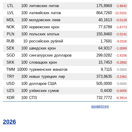
LTL
100
литовских литов
175,8969
-2.8642
LVL
100
латвийских латов
864,7260
-12.0101
MDL
100
молдовских леев
40,1613
-0.0128
NOK
100
норвежских крон
77,6789
-1.6773
PLN
100
польских злотых
155,8460
-2.0141
RUB
10
российских рублей
1,7691
-0.0116
SEK
100
шведских крон
64,9317
-1.0099
SGD
100
сингапурских долларов
299,0282
-1.6156
SKK
100
словацких крон
15,7453
-0.2892
TMM
10000
туркменских манатов
9,7115
0.0000
TRY
100
новых турецких лир
373,8635
-3.2361
USD
100
долларов США
505,0000
0.0000
UZS
100
узбекских сумов
0,4430
-0.0005
XDR
100
СПЗ
732,7772
-6.3914
конвертер
2026