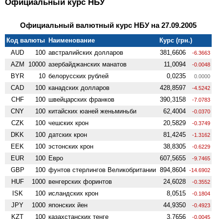
Официальный курс НБУ
Официальный валютный курс НБУ на 27.09.2005
Код валюты
Наименование
Курс (грн.)
AUD
100
австралийских долларов
381,6606
-6.3663
AZM
10000
азербайджанских манатов
11,0094
-0.0048
BYR
10
белорусских рублей
0,0235
0.0000
CAD
100
канадских долларов
428,8597
-4.5242
CHF
100
швейцарских франков
390,3158
-7.0783
CNY
100
китайских юаней женьминьби
62,4004
-0.0370
CZK
100
чешских крон
20,5829
-0.3749
DKK
100
датских крон
81,4245
-1.3162
EEK
100
эстонских крон
38,8305
-0.6229
EUR
100
Евро
607,5655
-9.7465
GBP
100
фунтов стерлингов Велико­британии
894,8604
-14.6902
HUF
1000
венгерских форинтов
24,6028
-0.3552
ISK
100
исландских крон
8,0515
-0.1804
JPY
1000
японских йен
44,9350
-0.4923
KZT
100
казахстанских тенге
3,7656
-0.0045