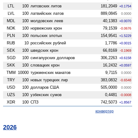
LTL
100
литовских литов
181,2049
+0.1754
LVL
100
латвийских латов
889,0845
0.0000
MDL
100
молдовских леев
40,1383
+0.0070
NOK
100
норвежских крон
79,1539
-0.0676
PLN
100
польских злотых
154,9541
+1.5229
RUB
10
российских рублей
1,7786
+0.0015
SEK
100
шведских крон
66,8169
-0.1969
SGD
100
сингапурских долларов
306,2263
+0.6158
SKK
100
словацких крон
16,2432
+0.0597
TMM
10000
туркменских манатов
9,7115
0.0000
TRY
100
новых турецких лир
383,0832
-0.6548
USD
100
долларов США
505,0000
0.0000
UZS
100
узбекских сумов
0,4481
-0.0008
XDR
100
СПЗ
742,5073
+1.8567
конвертер
2026