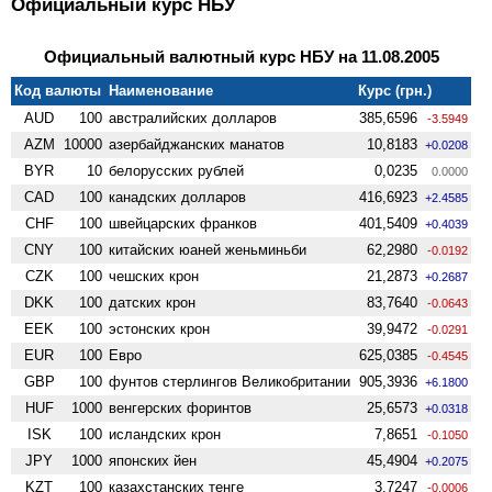
Официальный курс НБУ
Официальный валютный курс НБУ на 11.08.2005
Код валюты
Наименование
Курс (грн.)
AUD
100
австралийских долларов
385,6596
-3.5949
AZM
10000
азербайджанских манатов
10,8183
+0.0208
BYR
10
белорусских рублей
0,0235
0.0000
CAD
100
канадских долларов
416,6923
+2.4585
CHF
100
швейцарских франков
401,5409
+0.4039
CNY
100
китайских юаней женьминьби
62,2980
-0.0192
CZK
100
чешских крон
21,2873
+0.2687
DKK
100
датских крон
83,7640
-0.0643
EEK
100
эстонских крон
39,9472
-0.0291
EUR
100
Евро
625,0385
-0.4545
GBP
100
фунтов стерлингов Велико­британии
905,3936
+6.1800
HUF
1000
венгерских форинтов
25,6573
+0.0318
ISK
100
исландских крон
7,8651
-0.1050
JPY
1000
японских йен
45,4904
+0.2075
KZT
100
казахстанских тенге
3,7247
-0.0006