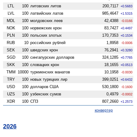
LTL
100
литовских литов
200,7117
+0.5683
LVL
100
латвийских латов
985,4647
+1.5315
MDL
100
молдовских леев
42,4388
-0.0166
NOK
100
норвежских крон
83,7427
+0.4497
PLN
100
польских злотых
170,7353
+0.1534
RUB
10
российских рублей
1,8958
-0.0006
SEK
100
шведских крон
76,2941
+0.3280
SGD
100
сингапурских долларов
324,1285
+0.7765
SKK
100
словацких крон
18,1655
+0.0513
TMM
10000
туркменских манатов
10,1958
-0.0030
TRY
100
новых турецких лир
399,0251
+0.6432
USD
100
долларов США
530,1800
-0.1600
UZS
100
узбекских сумов
0,4979
-0.0002
XDR
100
СПЗ
807,2660
+1.2573
конвертер
2026