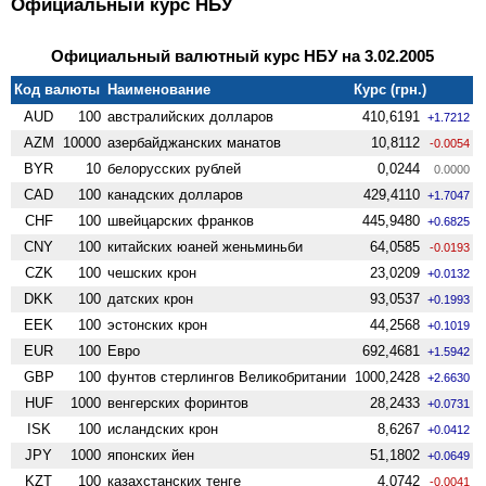
Официальный курс НБУ
Официальный валютный курс НБУ на 3.02.2005
Код валюты
Наименование
Курс (грн.)
AUD
100
австралийских долларов
410,6191
+1.7212
AZM
10000
азербайджанских манатов
10,8112
-0.0054
BYR
10
белорусских рублей
0,0244
0.0000
CAD
100
канадских долларов
429,4110
+1.7047
CHF
100
швейцарских франков
445,9480
+0.6825
CNY
100
китайских юаней женьминьби
64,0585
-0.0193
CZK
100
чешских крон
23,0209
+0.0132
DKK
100
датских крон
93,0537
+0.1993
EEK
100
эстонских крон
44,2568
+0.1019
EUR
100
Евро
692,4681
+1.5942
GBP
100
фунтов стерлингов Велико­британии
1000,2428
+2.6630
HUF
1000
венгерских форинтов
28,2433
+0.0731
ISK
100
исландских крон
8,6267
+0.0412
JPY
1000
японских йен
51,1802
+0.0649
KZT
100
казахстанских тенге
4,0742
-0.0041