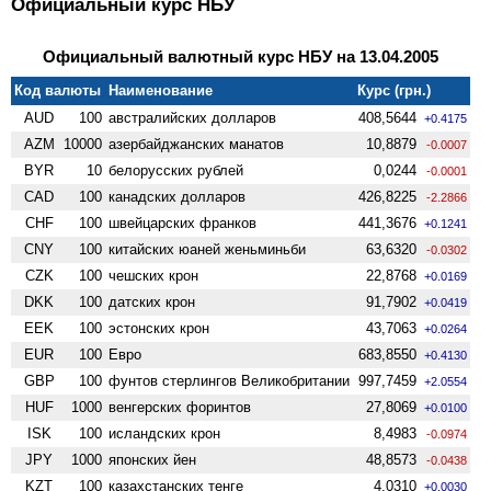
Официальный курс НБУ
Официальный валютный курс НБУ на 13.04.2005
Код валюты
Наименование
Курс (грн.)
AUD
100
австралийских долларов
408,5644
+0.4175
AZM
10000
азербайджанских манатов
10,8879
-0.0007
BYR
10
белорусских рублей
0,0244
-0.0001
CAD
100
канадских долларов
426,8225
-2.2866
CHF
100
швейцарских франков
441,3676
+0.1241
CNY
100
китайских юаней женьминьби
63,6320
-0.0302
CZK
100
чешских крон
22,8768
+0.0169
DKK
100
датских крон
91,7902
+0.0419
EEK
100
эстонских крон
43,7063
+0.0264
EUR
100
Евро
683,8550
+0.4130
GBP
100
фунтов стерлингов Велико­британии
997,7459
+2.0554
HUF
1000
венгерских форинтов
27,8069
+0.0100
ISK
100
исландских крон
8,4983
-0.0974
JPY
1000
японских йен
48,8573
-0.0438
KZT
100
казахстанских тенге
4,0310
+0.0030