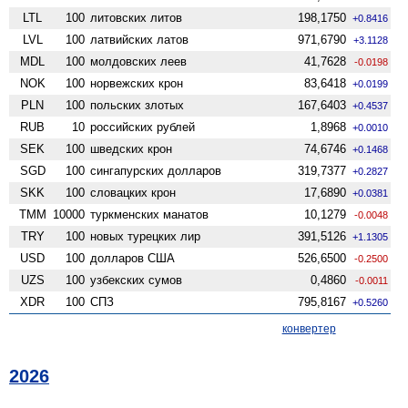
LTL
100
литовских литов
198,1750
+0.8416
LVL
100
латвийских латов
971,6790
+3.1128
MDL
100
молдовских леев
41,7628
-0.0198
NOK
100
норвежских крон
83,6418
+0.0199
PLN
100
польских злотых
167,6403
+0.4537
RUB
10
российских рублей
1,8968
+0.0010
SEK
100
шведских крон
74,6746
+0.1468
SGD
100
сингапурских долларов
319,7377
+0.2827
SKK
100
словацких крон
17,6890
+0.0381
TMM
10000
туркменских манатов
10,1279
-0.0048
TRY
100
новых турецких лир
391,5126
+1.1305
USD
100
долларов США
526,6500
-0.2500
UZS
100
узбекских сумов
0,4860
-0.0011
XDR
100
СПЗ
795,8167
+0.5260
конвертер
2026