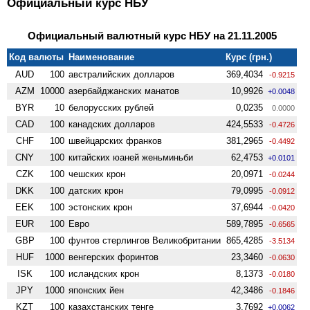
Официальный курс НБУ
Официальный валютный курс НБУ на 21.11.2005
Код валюты
Наименование
Курс (грн.)
AUD
100
австралийских долларов
369,4034
-0.9215
AZM
10000
азербайджанских манатов
10,9926
+0.0048
BYR
10
белорусских рублей
0,0235
0.0000
CAD
100
канадских долларов
424,5533
-0.4726
CHF
100
швейцарских франков
381,2965
-0.4492
CNY
100
китайских юаней женьминьби
62,4753
+0.0101
CZK
100
чешских крон
20,0971
-0.0244
DKK
100
датских крон
79,0995
-0.0912
EEK
100
эстонских крон
37,6944
-0.0420
EUR
100
Евро
589,7895
-0.6565
GBP
100
фунтов стерлингов Велико­британии
865,4285
-3.5134
HUF
1000
венгерских форинтов
23,3460
-0.0630
ISK
100
исландских крон
8,1373
-0.0180
JPY
1000
японских йен
42,3486
-0.1846
KZT
100
казахстанских тенге
3,7692
+0.0062