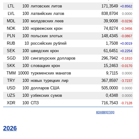
LTL
100
литовских литов
171,3549
+0.8562
LVL
100
латвийских латов
838,8704
0.0000
MDL
100
молдовских леев
39,9008
-0.0236
NOK
100
норвежских крон
74,8274
-0.3456
PLN
100
польских злотых
148,4345
-0.0867
RUB
10
российских рублей
1,7508
+0.0019
SEK
100
шведских крон
61,6451
+0.2254
SGD
100
сингапурских долларов
296,7942
-0.1810
SKK
100
словацких крон
15,2463
-0.0170
TMM
10000
туркменских манатов
9,7115
0.0000
TRY
100
новых турецких лир
367,8597
-3.7237
USD
100
долларов США
505,0000
0.0000
UZS
100
узбекских сумов
0,4348
0.0000
XDR
100
СПЗ
716,7543
-0.7128
конвертер
2026