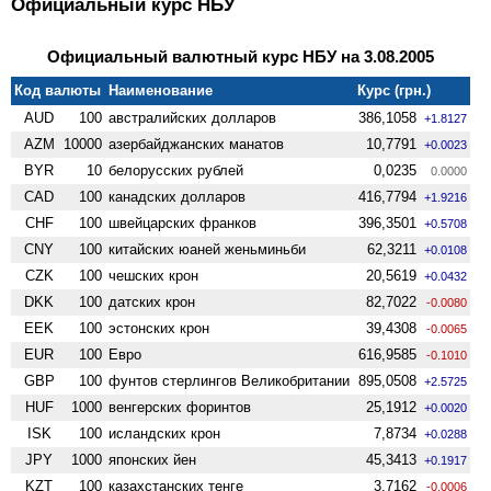
Официальный курс НБУ
Официальный валютный курс НБУ на 3.08.2005
Код валюты
Наименование
Курс (грн.)
AUD
100
австралийских долларов
386,1058
+1.8127
AZM
10000
азербайджанских манатов
10,7791
+0.0023
BYR
10
белорусских рублей
0,0235
0.0000
CAD
100
канадских долларов
416,7794
+1.9216
CHF
100
швейцарских франков
396,3501
+0.5708
CNY
100
китайских юаней женьминьби
62,3211
+0.0108
CZK
100
чешских крон
20,5619
+0.0432
DKK
100
датских крон
82,7022
-0.0080
EEK
100
эстонских крон
39,4308
-0.0065
EUR
100
Евро
616,9585
-0.1010
GBP
100
фунтов стерлингов Велико­британии
895,0508
+2.5725
HUF
1000
венгерских форинтов
25,1912
+0.0020
ISK
100
исландских крон
7,8734
+0.0288
JPY
1000
японских йен
45,3413
+0.1917
KZT
100
казахстанских тенге
3,7162
-0.0006