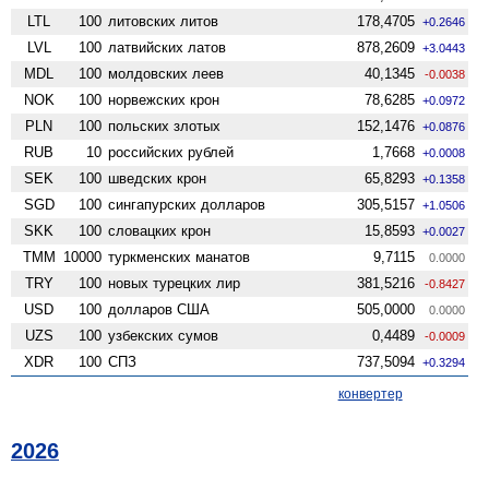
LTL
100
литовских литов
178,4705
+0.2646
LVL
100
латвийских латов
878,2609
+3.0443
MDL
100
молдовских леев
40,1345
-0.0038
NOK
100
норвежских крон
78,6285
+0.0972
PLN
100
польских злотых
152,1476
+0.0876
RUB
10
российских рублей
1,7668
+0.0008
SEK
100
шведских крон
65,8293
+0.1358
SGD
100
сингапурских долларов
305,5157
+1.0506
SKK
100
словацких крон
15,8593
+0.0027
TMM
10000
туркменских манатов
9,7115
0.0000
TRY
100
новых турецких лир
381,5216
-0.8427
USD
100
долларов США
505,0000
0.0000
UZS
100
узбекских сумов
0,4489
-0.0009
XDR
100
СПЗ
737,5094
+0.3294
конвертер
2026