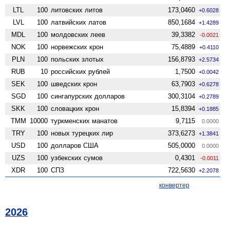
LTL
100
литовских литов
173,0460
+0.6028
LVL
100
латвийских латов
850,1684
+1.4289
MDL
100
молдовских леев
39,3382
-0.0021
NOK
100
норвежских крон
75,4889
+0.4110
PLN
100
польских злотых
156,8793
+2.5734
RUB
10
российских рублей
1,7500
+0.0042
SEK
100
шведских крон
63,7903
+0.6278
SGD
100
сингапурских долларов
300,3104
+0.2789
SKK
100
словацких крон
15,8394
+0.1885
TMM
10000
туркменских манатов
9,7115
0.0000
TRY
100
новых турецких лир
373,6273
+1.3841
USD
100
долларов США
505,0000
0.0000
UZS
100
узбекских сумов
0,4301
-0.0011
XDR
100
СПЗ
722,5630
+2.2078
конвертер
2026