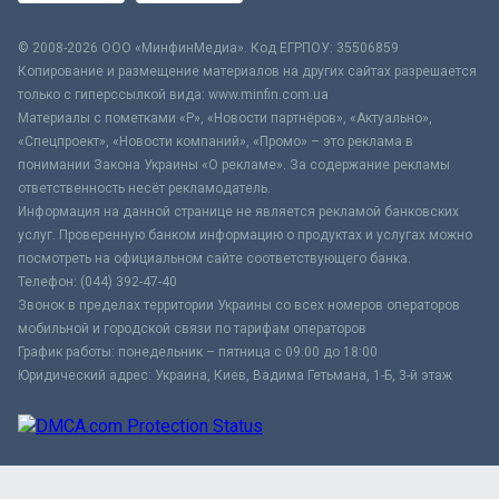
© 2008-2026 ООО «МинфинМедиа». Код ЕГРПОУ: 35506859
Копирование и размещение материалов на других сайтах разрешается
только с гиперссылкой вида: www.minfin.com.ua
Материалы с пометками «Р», «Новости партнёров», «Актуально»,
«Спецпроект», «Новости компаний», «Промо» – это реклама в
понимании Закона Украины «О рекламе». За содержание рекламы
ответственность несёт рекламодатель.
Информация на данной странице не является рекламой банковских
услуг. Проверенную банком информацию о продуктах и услугах можно
посмотреть на официальном сайте соответствующего банка.
Телефон: (044) 392-47-40
Звонок в пределах территории Украины со всех номеров операторов
мобильной и городской связи по тарифам операторов
График работы: понедельник – пятница с 09:00 до 18:00
Юридический адрес: Украина, Киев, Вадима Гетьмана, 1-Б, 3-й этаж