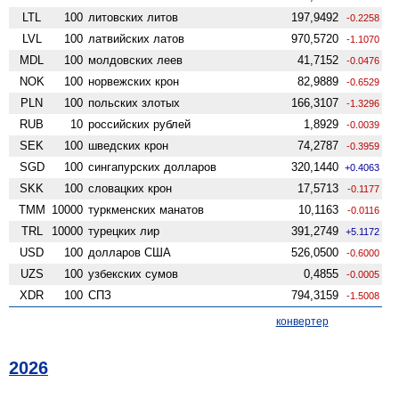
LTL
100
литовских литов
197,9492
-0.2258
LVL
100
латвийских латов
970,5720
-1.1070
MDL
100
молдовских леев
41,7152
-0.0476
NOK
100
норвежских крон
82,9889
-0.6529
PLN
100
польских злотых
166,3107
-1.3296
RUB
10
российских рублей
1,8929
-0.0039
SEK
100
шведских крон
74,2787
-0.3959
SGD
100
сингапурских долларов
320,1440
+0.4063
SKK
100
словацких крон
17,5713
-0.1177
TMM
10000
туркменских манатов
10,1163
-0.0116
TRL
10000
турецких лир
391,2749
+5.1172
USD
100
долларов США
526,0500
-0.6000
UZS
100
узбекских сумов
0,4855
-0.0005
XDR
100
СПЗ
794,3159
-1.5008
конвертер
2026