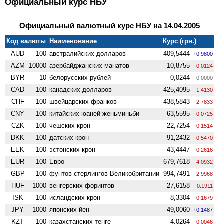
Официальный курс НБУ
Официальный валютный курс НБУ на 14.04.2005
Код валюты
Наименование
Курс (грн.)
AUD
100
австралийских долларов
409,5444
+0.9800
AZM
10000
азербайджанских манатов
10,8755
-0.0124
BYR
10
белорусских рублей
0,0244
0.0000
CAD
100
канадских долларов
425,4095
-1.4130
CHF
100
швейцарских франков
438,5843
-2.7833
CNY
100
китайских юаней женьминьби
63,5595
-0.0725
CZK
100
чешских крон
22,7254
-0.1514
DKK
100
датских крон
91,2432
-0.5470
EEK
100
эстонских крон
43,4447
-0.2616
EUR
100
Евро
679,7618
-4.0932
GBP
100
фунтов стерлингов Велико­британии
994,7491
-2.9968
HUF
1000
венгерских форинтов
27,6158
-0.1911
ISK
100
исландских крон
8,3304
-0.1679
JPY
1000
японских йен
49,0060
+0.1487
KZT
100
казахстанских тенге
4,0264
-0.0046