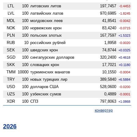
LTL
100
литовских литов
197,7457
-0.4453
LVL
100
латвийских латов
970,6985
-1.8245
MDL
100
молдовских леев
41,8541
-0.0042
NOK
100
норвежских крон
83,4240
-0.0715
PLN
100
польских злотых
167,7597
+1.5323
RUB
10
российских рублей
1,8958
-0.0020
SEK
100
шведских крон
74,8744
+0.0325
SGD
100
сингапурских долларов
320,2400
+0.4618
SKK
100
словацких крон
17,7021
+0.1180
TMM
10000
туркменских манатов
10,1550
-0.0004
TRY
100
новых турецких лир
389,5840
+6.5884
USD
100
долларов США
528,0600
-0.0200
UZS
100
узбекских сумов
0,4889
-0.0001
XDR
100
СПЗ
797,8063
+1.0868
конвертер
2026