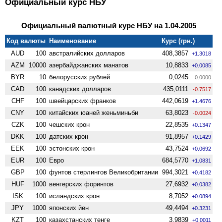
Официальный курс НБУ
Официальный валютный курс НБУ на 1.04.2005
Код валюты
Наименование
Курс (грн.)
AUD
100
австралийских долларов
408,3857
+1.3018
AZM
10000
азербайджанских манатов
10,8833
+0.0085
BYR
10
белорусских рублей
0,0245
0.0000
CAD
100
канадских долларов
435,0111
-0.7517
CHF
100
швейцарских франков
442,0619
+1.4676
CNY
100
китайских юаней женьминьби
63,8023
-0.0024
CZK
100
чешских крон
22,8535
+0.1347
DKK
100
датских крон
91,8957
+0.1429
EEK
100
эстонских крон
43,7524
+0.0692
EUR
100
Евро
684,5770
+1.0831
GBP
100
фунтов стерлингов Велико­британии
994,3021
+0.4182
HUF
1000
венгерских форинтов
27,6932
+0.0382
ISK
100
исландских крон
8,7052
+0.0894
JPY
1000
японских йен
49,4494
+0.3231
KZT
100
казахстанских тенге
3,9839
+0.0011