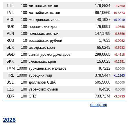
LTL
100
литовских литов
176,8534
-1.7559
LVL
100
латвийских латов
867,0669
-10.5373
MDL
100
молдовских леев
40,1927
+0.0019
NOK
100
норвежских крон
76,9991
-1.0668
PLN
100
польских злотых
147,1798
-0.8556
RUB
10
российских рублей
1,7633
-0.0062
SEK
100
шведских крон
65,0243
-0.5983
SGD
100
сингапурских долларов
299,0865
-0.4618
SKK
100
словацких крон
15,6023
-0.1251
TMM
10000
туркменских манатов
9,7212
0.0000
TRL
10000
турецких лир
378,5447
+1.2263
USD
100
долларов США
505,5000
0.0000
UZS
100
узбекских сумов
0,4518
0.0000
XDR
100
СПЗ
733,7274
-3.3733
конвертер
2026