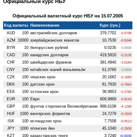
Официальный курс НБУ
Официальный валютный курс НБУ на 15.07.2005
Код валюты
Наименование
Курс (грн.)
AUD
100
австралийских долларов
379,7702
-0.9798
AZM
10000
азербайджанских манатов
10,7530
-0.0046
BYR
10
белорусских рублей
0,0235
0.0000
CAD
100
канадских долларов
419,5810
-0.3135
CHF
100
швейцарских франков
391,4940
-3.6184
CNY
100
китайских юаней женьминьби
61,0765
0.0000
CZK
100
чешских крон
20,1682
-0.1680
DKK
100
датских крон
81,7830
-0.7664
EEK
100
эстонских крон
38,9853
-0.3780
EUR
100
Евро
609,9869
-5.9143
GBP
100
фунтов стерлингов Велико­британии
888,6108
-4.1290
HUF
1000
венгерских форинтов
24,7279
-0.1943
ISK
100
исландских крон
7,7508
-0.0513
JPY
1000
японских йен
45,1040
-0.2930
KZT
100
казахстанских тенге
3,7240
+0.0030